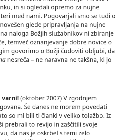
lanku, in si ogledali opremo za nujne
kateri med nami. Pogovarjali smo se tudi o
novešen glede pripravljanja na nujne
a naloga Božjih služabnikov ni zbiranje
če, temveč oznanjevanje dobre novice o
gim govorimo o Božji čudoviti obljubi, da
na
nesreča – ne naravna ne takšna, ki jo
e
 varni!
(oktober 2007) V zgodnjem
legovana. Še danes ne morem povedati
o so mi bili ti članki v veliko tolažbo. Iz
prebrali to revijo in zaščitili svoje
u, da nas je oskrbel s temi zelo