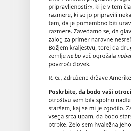
pripravljenosti?«, ki je v tem č
razmere, ki so jo pripravili ne
tem, da je pomembno biti urav
razmere. Zavedamo se, da glavn
zalog za primer naravne nesre
Božjem kraljestvu, torej da dru
zemlje
ne bo
več ogrožala
nobe
povzroči človek.
R. G., Združene države Amerik
Poskrbite, da bodo vaši otroci
otroštvu sem bila spolno nad
staršem, kaj se mi je zgodilo. Zat
vsega srca upam, da bodo starši 
otroke. Zelo sem hvaležna Jehov