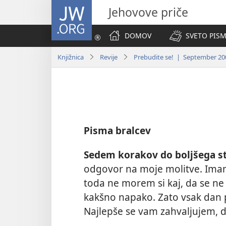
JW.ORG
Jehovove priče
DOMOV
SVETO PISM
Knjižnica
Revije
Prebudite se! | September 20
Pisma bralcev
Sedem korakov do boljšega s
odgovor na moje molitve. Imam 
toda ne morem si kaj, da se ne b
kakšno napako. Zato vsak dan 
Najlepše se vam zahvaljujem, d