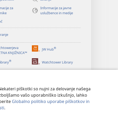
macije za
Informacije za javne
nike
uslužbence in medije
oč
ranje
chtowerjeva
®
JW Hub
(odpre
ETNA KNJIŽNICA™
novo
®
okno)
ibrary
Watchtower Library
ekateri piškotki so nujni za delovanje našega
izboljšamo vašo uporabniško izkušnjo, lahko
eberite
Globalno politiko uporabe piškotkov in
sti
.
NOSTI
|
NASTAVITVE ZASEBNOSTI