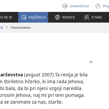
slovenščina
Pri
Izberite
(o
jezik
no
O IN VI
KNJIŽNICA
NOVICE
O NAS
ok
08
Pisma bralcev
tarševstva
(avgust 2007) Ta revija je bila
štiriletno hčerko, ki ima rada Jehova,
i bala, da bi pri njeni vzgoji naredila
prosim Jehova, naj mi pri tem pomaga.
a se zanimate za nas, starše.