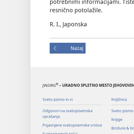
potrebnimi informacijami. Tiste,
resnično potolažile.
R. I., Japonska
Nazaj
®
JW.ORG
– URADNO SPLETNO MESTO JEHOVOVIH
Sveto pismo in vi
Knjižnica
Odgovori na svetopisemska
Sveto pismo
vprašanja
Knjige
Pojasnjene svetopisemske vrstice
Brošure & br
Svetopisemski tečaj