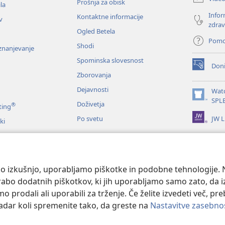
Prošnja za obisk
okno)
la
Infor
Kontaktne informacije
v
zdrav
Ogled Betela
Pom
Shodi
oznanjevanje
Spominska slovesnost
Doni
(odpre
Zborovanja
novo
okno)
Dejavnosti
Wat
(odpre
SPL
Doživetja
®
ting
novo
JW L
Po svetu
okno)
ki
me
nje Svetega pisma
o izkušnjo, uporabljamo piškotke in podobne tehnologije. N
orabo dodatnih piškotkov, ki jih uporabljamo samo zato, da 
prodali ali uporabili za trženje. Če želite izvedeti več, pr
kadar koli spremenite tako, da greste na
Nastavitve zasebno
 and Tract Society of Pennsylvania.
POGOJI UPORABE
|
POLITIKA ZASEB