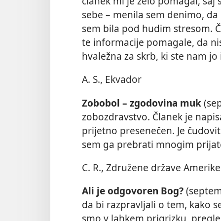
članek mi je zelo pomagal, saj 
sebe – menila sem denimo, da
sem bila pod hudim stresom. Če
te informacije pomagale, da ni
hvaležna za skrb, ki ste nam jo
A. S., Ekvador
Zobobol – zgodovina muk
(se
zobozdravstvo. Članek je napis
prijetno presenečen. Je čudovi
sem ga prebrati mnogim prijat
C. R., Združene države Amerike
Ali je odgovoren Bog?
(septemb
da bi razpravljali o tem, kako s
smo v lahkem prigrizku, pregledo