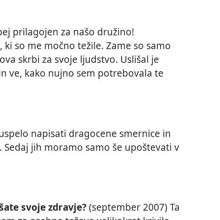
bej prilagojen za našo družino!
eh, ki so me močno težile. Zame so samo
va skrbi za svoje ljudstvo. Uslišal je
 in ve, kako nujno sem potrebovala te
uspelo napisati dragocene smernice in
. Sedaj jih moramo samo še upoštevati v
šate svoje zdravje?
(september 2007) Ta