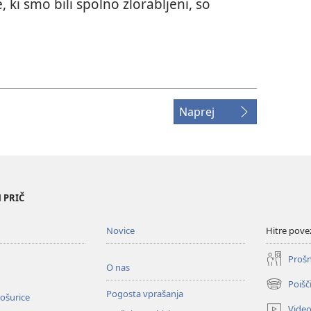
 ki smo bili spolno zlorabljeni, so
Naprej
 PRIČ
Novice
Hitre pove
Prošn
O nas
Poišč
(odpre
Pogosta vprašanja
ošurice
novo
Vide