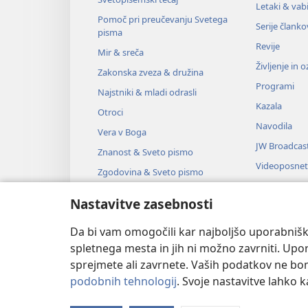
Letaki & vabi
Pomoč pri preučevanju Svetega
Serije članko
pisma
Revije
Mir & sreča
Življenje in 
Zakonska zveza & družina
Programi
Najstniki & mladi odrasli
Kazala
Otroci
Navodila
Vera v Boga
JW Broadcas
Znanost & Sveto pismo
Videoposnet
Zgodovina & Sveto pismo
Glasba
Nastavitve zasebnosti
Zvočne dra
Dramsko bra
Da bi vam omogočili kar najboljšo uporabnišk
spletnega mesta in jih ni možno zavrniti. Up
sprejmete ali zavrnete. Vaših podatkov ne bomo 
podobnih tehnologij
. Svoje nastavitve lahko 
Copyright
© 2026 Watch Tower Bible