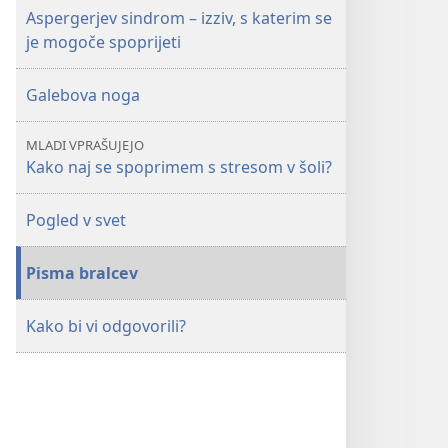
Aspergerjev sindrom – izziv, s katerim se
je mogoče spoprijeti
Galebova noga
MLADI VPRAŠUJEJO
Kako naj se spoprimem s stresom v šoli?
Pogled v svet
Pisma bralcev
Kako bi vi odgovorili?