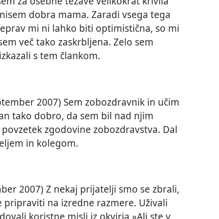
sem za osebne težave velikokrat krivila
 nisem dobra mama. Zaradi vsega tega
prav mi ni lahko biti optimistična, so mi
sem več tako zaskrbljena. Zelo sem
 izkazali s tem člankom.
ptember 2007) Sem zobozdravnik in učim
an tako dobro, da sem bil nad njim
t povzetek zgodovine zobozdravstva. Dal
eljem in kolegom.
er 2007) Z nekaj prijatelji smo se zbrali,
e pripraviti na izredne razmere. Uživali
vali koristne misli iz okvirja »Ali ste v