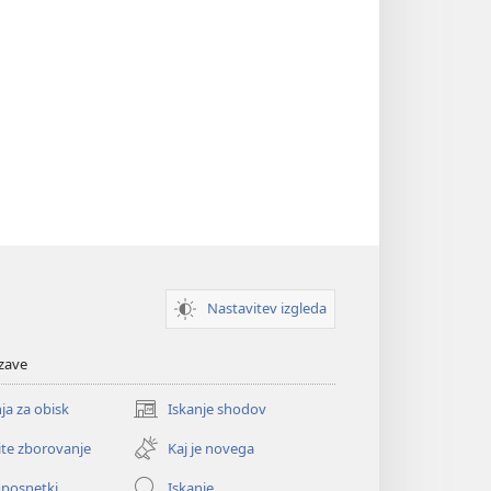
Nastavitev izgleda
zave
ja za obisk
Iskanje shodov
(odpre
novo
ite zborovanje
Kaj je novega
okno)
oposnetki
Iskanje