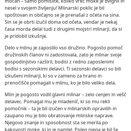
močan – samo pomislite, koliko vreč moke je dvignil in
nesel v svojem življenju! Mlinarski poklic je bil
spoštovan in običajno se je prenašal z očeta na sina.
Sin se je obrti izučil doma od očeta, vendar je nekaj
časa morda delal tudi z drugimi mojstri mlinarji, da si
je pridobil izkušnje.
Delo v mlinu je zaposlilo vso družino. Pogosto pomoč
družinskih članov ni zadostovala, zato je mlinar svoje
gospodinjstvo razširil, bodisi z redno zaposlenimi
bodisi s sezonskimi delavci. Ti sezonski delavci so bili
izkušeni mlinarji, ki so v zameno za hrano in
prenočišče pomagali v mlinu, ko je bilo veliko dela.
Mlin je pogosto vodil glavni mlinar – zelo cenjen in vešč
delavec. Pomagal mu je mladenič, ki so mu rekli
pomočnik – ta je bil izučen v mlinarskih opravilih in
zaupano mu je bilo obratovanje mlinske naprave.
Njegovo znanje in sposobnost sta se merila po
kakovosti moke, ki jo je namlel. Poleg njega je bil še