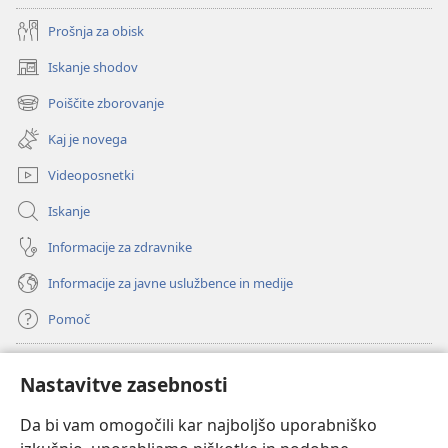
Prošnja za obisk
Iskanje shodov
(odpre
novo
Poiščite zborovanje
(odpre
okno)
novo
Kaj je novega
okno)
Videoposnetki
Iskanje
Informacije za zdravnike
Informacije za javne uslužbence in medije
Pomoč
Doniranje
(odpre
Nastavitve zasebnosti
novo
okno)
Da bi vam omogočili kar najboljšo uporabniško
Watchtowerjeva SPLETNA KNJIŽNICA™
(odpre