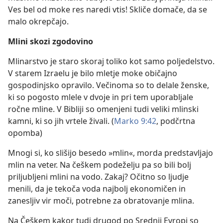
Ves bel od moke res naredi vtis! Skliče domače, da se
malo okrepčajo.
Mlini skozi zgodovino
Mlinarstvo je staro skoraj toliko kot samo poljedelstvo.
V starem Izraelu je bilo mletje moke običajno
gospodinjsko opravilo. Večinoma so to delale ženske,
ki so pogosto mlele v dvoje in pri tem uporabljale
ročne mline. V Bibliji so omenjeni tudi veliki mlinski
kamni, ki so jih vrtele živali. (
Marko 9:42
, podčrtna
opomba)
Mnogi si, ko slišijo besedo »mlin«, morda predstavljajo
mlin na veter. Na češkem podeželju pa so bili bolj
priljubljeni mlini na vodo. Zakaj? Očitno so ljudje
menili, da je tekoča voda najbolj ekonomičen in
zanesljiv vir moči, potrebne za obratovanje mlina.
Na Češkem kakor tudi drugod po Srednji Evropi so