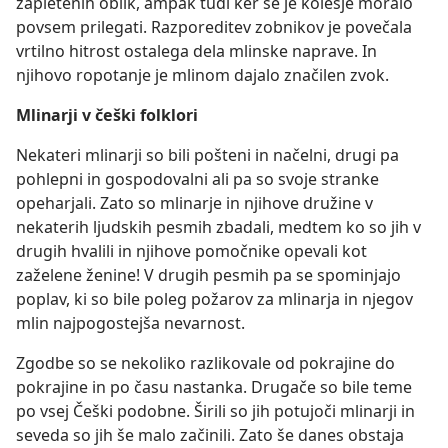
zapletenih oblik, ampak tudi ker se je kolesje moralo
povsem prilegati. Razporeditev zobnikov je povečala
vrtilno hitrost ostalega dela mlinske naprave. In
njihovo ropotanje je mlinom dajalo značilen zvok.
Mlinarji v češki folklori
Nekateri mlinarji so bili pošteni in načelni, drugi pa
pohlepni in gospodovalni ali pa so svoje stranke
opeharjali. Zato so mlinarje in njihove družine v
nekaterih ljudskih pesmih zbadali, medtem ko so jih v
drugih hvalili in njihove pomočnike opevali kot
zaželene ženine! V drugih pesmih pa se spominjajo
poplav, ki so bile poleg požarov za mlinarja in njegov
mlin najpogostejša nevarnost.
Zgodbe so se nekoliko razlikovale od pokrajine do
pokrajine in po času nastanka. Drugače so bile teme
po vsej Češki podobne. Širili so jih potujoči mlinarji in
seveda so jih še malo začinili. Zato še danes obstaja