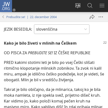
JW.ORG
Prijava
(odpre
Spremeni
Iskanje
PO
novo
jezik
po
ME
Prebudite se! | 22. december 2004
okno)
spletnega
JW.ORG
mesta
JEZIK BESEDILA:
Kako je bilo živeti v mlinih na Češkem
OD PISCA ZA
PREBUDITE SE!
IZ ČEŠKE REPUBLIKE
PRED kakimi stotimi leti je bilo po vsej Češki slišati
ritmično klopotanje mlinskih zobnikov. Ta zvok ni kalil
miru, ampak je idilično češko podeželje, kot je videti, še
obogatil. Mlin je bil v središču življenja.
Takrat je bilo običajno, da je mlinarica, takoj ko je bila
moka namleta, iz nje spekla svež, prijetno dišeč kruh.
Kar vidimo jo, kako položi komaj pečen kruh na
masivno mizo. Kako vabljivo diši! In zdaj prihaja mlinar.