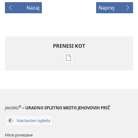
Nazaj
Naprej
PRENESI KOT
Možnosti
prenosa
za
publikacije
PREBUDITE
SE!
22. december
®
JW.ORG
– URADNO SPLETNO MESTO JEHOVOVIH PRIČ
2004
Nastavitev izgleda
Hitre povezave