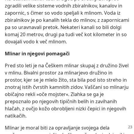
zgradili velike sisteme vodnih zbiralnikov, kanalov in
zapornic, s čimer so vodo speljali k mlinom. Voda iz
zbiralnikov je po kanalih tekla do mlinov, z zapornicami
pa so uravnavali pretok. Nekateri kanali so bili dolgi
komaj 20 metrov, drugi pa tudi več kot kilometer in so
dovajali vodo k več mlinom.
Mlinar in njegovi pomagači
Pred sto leti je na Češkem mlinar skupaj z družino živel
v mlinu. Bivalni prostor za mlinarjevo družino in
prostor, kjer se je mlelo žito, sta bila pod isto streho in
znotraj istih čvrstih kamnitih zidov. Vaščani so mlinarju
običajno rekli »oče mojster«. Zlahka se ga je
prepoznalo po njegovih tipičnih belih in zavihanih
hlačah, z ovčjo kožo obrobljeni nizki čepici in njegovih
natikačih.
Mlinar je moral biti za opravljanje svojega dela