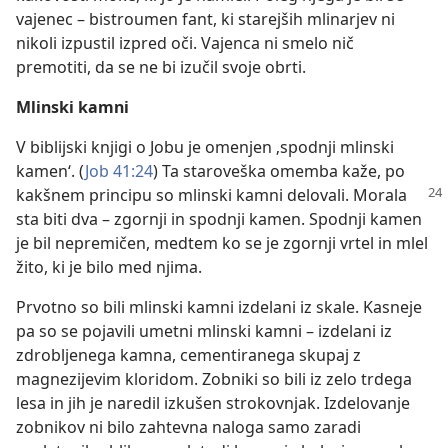
vajenec – bistroumen fant, ki starejših mlinarjev ni
nikoli izpustil izpred oči. Vajenca ni smelo nič
premotiti, da se ne bi izučil svoje obrti.
Mlinski kamni
V biblijski knjigi o Jobu je omenjen ‚spodnji mlinski
kamen‘. (
Job 41:24
) Ta staroveška omemba kaže, po
kakšnem principu
so mlinski kamni delovali. Morala
sta biti dva – zgornji in spodnji kamen. Spodnji kamen
je bil nepremičen, medtem ko se je zgornji vrtel in mlel
žito, ki je bilo med njima.
Prvotno so bili mlinski kamni izdelani iz skale. Kasneje
pa so se pojavili umetni mlinski kamni – izdelani iz
zdrobljenega kamna, cementiranega skupaj z
magnezijevim kloridom. Zobniki so bili iz zelo trdega
lesa in jih je naredil izkušen strokovnjak. Izdelovanje
zobnikov ni bilo zahtevna naloga samo zaradi