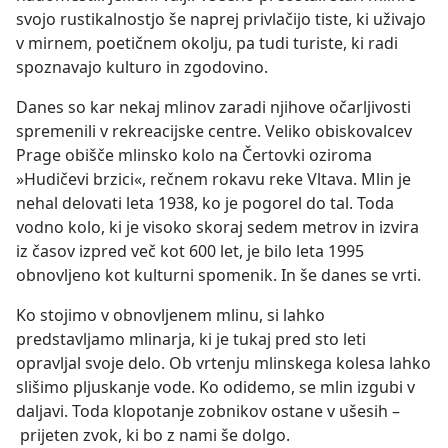
svojo rustikalnostjo še naprej privlačijo tiste, ki uživajo
v mirnem, poetičnem okolju, pa tudi turiste, ki radi
spoznavajo kulturo in zgodovino.
Danes so kar nekaj mlinov zaradi njihove očarljivosti
spremenili v rekreacijske centre. Veliko obiskovalcev
Prage obišče mlinsko kolo na Čertovki oziroma
»Hudičevi brzici«, rečnem rokavu reke Vltava. Mlin je
nehal delovati leta 1938, ko je pogorel do tal. Toda
vodno kolo, ki je visoko skoraj sedem metrov in izvira
iz časov izpred več kot 600 let, je bilo leta 1995
obnovljeno kot kulturni spomenik. In še danes se vrti.
Ko stojimo v obnovljenem mlinu, si lahko
predstavljamo mlinarja, ki je tukaj pred sto leti
opravljal svoje delo. Ob vrtenju mlinskega kolesa lahko
slišimo pljuskanje vode. Ko odidemo, se mlin izgubi v
daljavi. Toda klopotanje zobnikov ostane v ušesih –
prijeten zvok, ki bo z nami še dolgo.