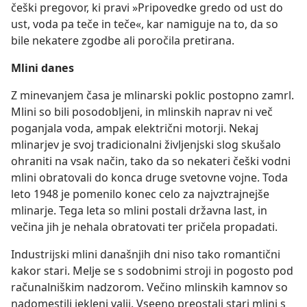
češki pregovor, ki pravi »Pripovedke gredo od ust do
ust, voda pa teče in teče«, kar namiguje na to, da so
bile nekatere zgodbe ali poročila pretirana.
Mlini danes
Z minevanjem časa je mlinarski poklic postopno zamrl.
Mlini so bili posodobljeni, in mlinskih naprav ni več
poganjala voda, ampak električni motorji. Nekaj
mlinarjev je svoj tradicionalni življenjski slog skušalo
ohraniti na vsak način, tako da so nekateri češki vodni
mlini obratovali do konca druge svetovne vojne. Toda
leto 1948 je pomenilo konec celo za najvztrajnejše
mlinarje. Tega leta so mlini postali državna last, in
večina jih je nehala obratovati ter pričela propadati.
Industrijski mlini današnjih dni niso tako romantični
kakor stari. Melje se s sodobnimi stroji in pogosto pod
računalniškim nadzorom. Večino mlinskih kamnov so
nadomestili jekleni valji. Vseeno preostali stari mlini s