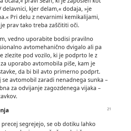
a očala,« pravi Sean, ki je zaposlen kot
 delavnici, kjer delam,« dodaja, »je
.« Pri delu z nevarnimi kemikalijami,
je prav tako treba zaščititi oči.
m, vedno uporabite bodisi pravilno
esionalno avtomehanično dvigalo ali pa
 zlezite pod vozilo, ki je podprto le z
h za uporabo avtomobila piše, kam je
stavke, da bi bil avto primerno podprt.
aj se avtomobil zaradi nenadnega sunka –
ebna za odvijanje zagozdenega vijaka –
tavkov.
nja
 precej segrejejo, se ob dotiku lahko