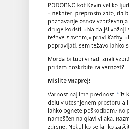
PODOBNO kot Kevin veliko ljud
– nekateri preprosto zato, da b
poznavanje osnov vzdrževanja 
druge koristi. »Na daljši vožnji
težave z avtom,« pravi Kathy. 
popravljati, sem težavo lahko 
Morda bi tudi vi radi znali vzdr
pri tem poskrbite za varnost?
Mislite vnaprej!
Varnost naj ima prednost.
Iz 
*
delu v utesnjenem prostoru ali
lahko ognete poškodbam? Ko priv
nameščen na glavi vijaka. Razmi
zdrsne. Nekoliko se lahko zaščit