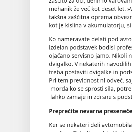
zaščito za oči, denimo varovaln
mehanik že več kot deset let. »V
takšna zaščitna oprema obvezna
kot je kislina v akumulatorju, si 
Ko nameravate delati pod avto
izdelan podstavek bodisi prof
ojačano servisno jamo. Nikoli ne
dvigalko. V nekaterih navodili
treba postaviti dvigalke in pod
Pri tem previdnost ni odveč, s
morda ko se sprosti sila, potr
lahko zamaje in zdrsne s pods
Preprečite nevarna preseneče
Ker se nekateri deli avtomobila