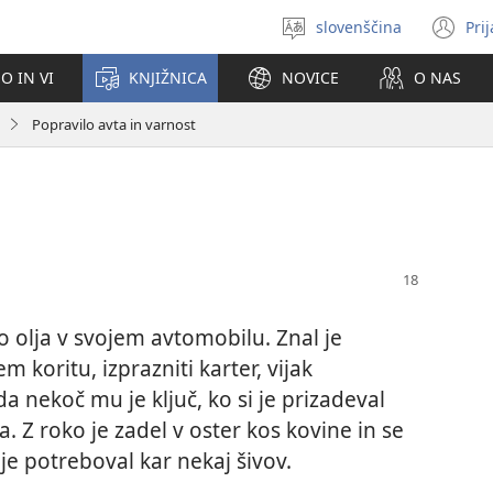
slovenščina
Pri
Izberite
(o
jezik
no
O IN VI
KNJIŽNICA
NOVICE
O NAS
ok
Popravilo avta in varnost
o olja v svojem avtomobilu. Znal je
em koritu, izprazniti karter, vijak
da nekoč mu je ključ, ko si je prizadeval
aka. Z roko je zadel v oster kos kovine in se
je potreboval kar nekaj šivov.