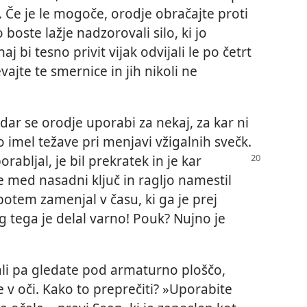
. Če je le mogoče, orodje obračajte proti
 boste lažje nadzorovali silo, ki jo
j bi tesno privit vijak odvijali le po četrt
jte te smernice in jih nikoli ne
ar se orodje uporabi za nekaj, za kar ni
imel težave pri menjavi vžigalnih svečk.
orabljal, je bil prekratek in je kar
e med nasadni ključ in ragljo namestil
potem zamenjal v času, ki ga je prej
 tega je delal varno! Pouk? Nujno je
i pa gledate pod armaturno ploščo,
v oči. Kako to preprečiti? »Uporabite