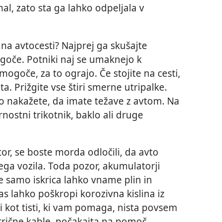
hal, zato sta ga lahko odpeljala v
 na avtocesti? Najprej ga skušajte
mogoče. Potniki naj se umaknejo k
mogoče, za to ograjo. Če stojite na cesti,
. Prižgite vse štiri smerne utripalke.
o nakažete, da imate težave z avtom. Na
nostni trikotnik, baklo ali druge
or, se boste morda odločili, da avto
ga vozila. Toda pozor, akumulatorji
e samo iskrica lahko vname plin in
vas lahko poškropi korozivna kislina iz
vi kot tisti, ki vam pomaga, nista povsem
trične kable, počakajta na pomoč.