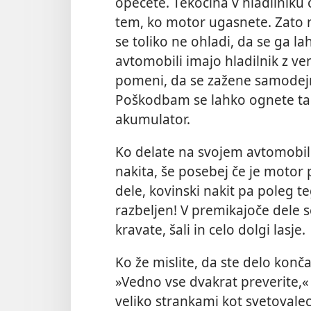
opečete. Tekočina v hladilniku
tem, ko motor ugasnete. Zato n
se toliko ne ohladi, da se ga l
avtomobili imajo hladilnik z ve
pomeni, da se zažene samodejn
Poškodbam se lahko ognete tak
akumulator.
Ko delate na svojem avtomobilu
nakita, še posebej če je motor 
dele, kovinski nakit pa poleg t
razbeljen! V premikajoče dele s
kravate, šali in celo dolgi lasje.
Ko že mislite, da ste delo konča
»Vedno vse dvakrat preverite,« p
veliko strankami kot svetovalec 