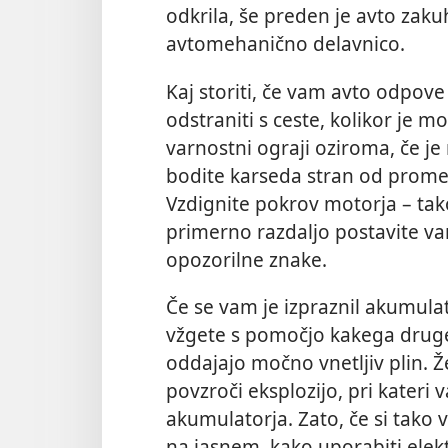
odkrila, še preden je avto zaku
avtomehanično delavnico.
Kaj storiti, če vam avto odpove
odstraniti s ceste, kolikor je 
varnostni ograji oziroma, če je 
bodite karseda stran od prometa
Vzdignite pokrov motorja – tak
primerno razdaljo postavite var
opozorilne znake.
Če se vam je izpraznil akumulat
vžgete s pomočjo kakega druge
oddajajo močno vnetljiv plin. Ž
povzroči eksplozijo, pri kateri 
akumulatorja. Zato, če si tako 
na jasnem, kako uporabiti elek