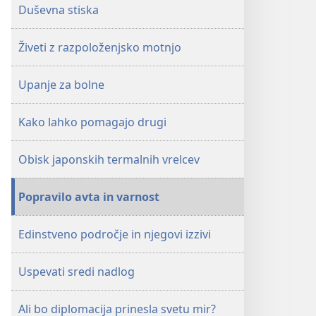
8. januar
Duševna stiska
2004
Živeti z razpoloženjsko motnjo
Upanje za bolne
Kako lahko pomagajo drugi
Obisk japonskih termalnih vrelcev
Popravilo avta in varnost
Edinstveno področje in njegovi izzivi
Uspevati sredi nadlog
Ali bo diplomacija prinesla svetu mir?