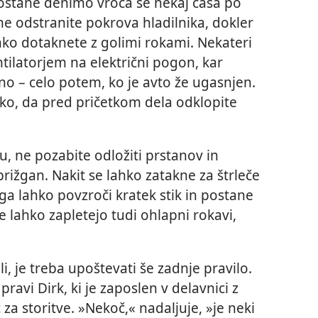
 ostane denimo vroča še nekaj časa po
e odstranite pokrova hladilnika, dokler
ahko dotaknete z golimi rokami. Nekateri
ntilatorjem na električni pogon, kar
o – celo potem, ko je avto že ugasnjen.
o, da pred pričetkom dela odklopite
, ne pozabite odložiti prstanov in
prižgan. Nakit se lahko zatakne za štrleče
ega lahko povzroči kratek stik in postane
e lahko zapletejo tudi ohlapni rokavi,
li, je treba upoštevati še zadnje pravilo.
ravi Dirk, ki je zaposlen v delavnici z
za storitve. »Nekoč,« nadaljuje, »je neki