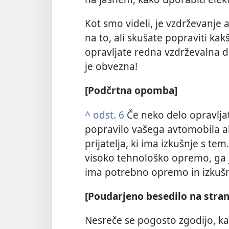
Kot smo videli, je vzdrževanje
na to, ali skušate popraviti ka
opravljate redna vzdrževalna de
je obvezna!
[Podčrtna opomba]
^
odst. 6
Če neko delo opravljat
popravilo vašega avtomobila a
prijatelja, ki ima izkušnje s te
visoko tehnološko opremo, ga j
ima potrebno opremo in izkušn
[Poudarjeno besedilo na stran
Nesreče se pogosto zgodijo, kad