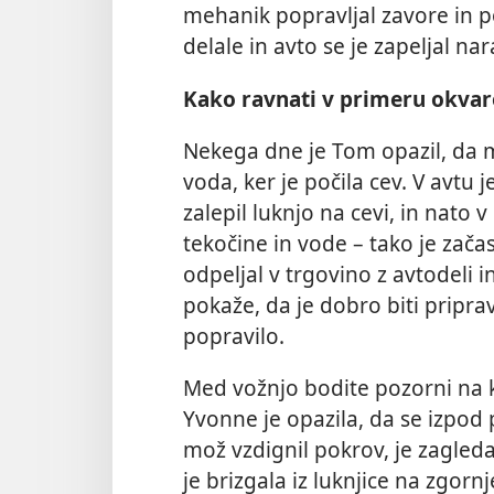
mehanik popravljal zavore in poz
delale in avto se je zapeljal n
Kako ravnati v primeru okvar
Nekega dne je Tom opazil, da mu
voda, ker je počila cev. V avtu j
zalepil luknjo na cevi, in nato v
tekočine in vode – tako je zača
odpeljal v trgovino z avtodeli 
pokaže, da je dobro biti pripra
popravilo.
Med vožnjo bodite pozorni na k
Yvonne je opazila, da se izpod 
mož vzdignil pokrov, je zagleda
je brizgala iz luknjice na zgorn