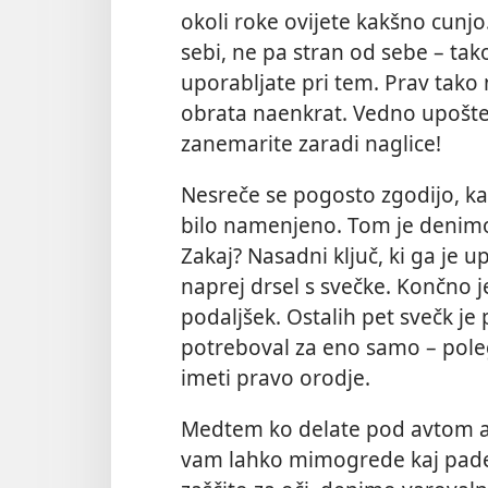
okoli roke ovijete kakšno cunjo
sebi, ne pa stran od sebe – tako
uporabljate pri tem. Prav tako na
obrata naenkrat. Vedno upošteva
zanemarite zaradi naglice!
Nesreče se pogosto zgodijo, kad
bilo namenjeno. Tom je denimo 
Zakaj? Nasadni ključ, ki ga je up
naprej drsel s svečke. Končno j
podaljšek. Ostalih pet svečk je 
potreboval za eno samo – poleg
imeti pravo orodje.
Medtem ko delate pod avtom al
vam lahko mimogrede kaj pade 