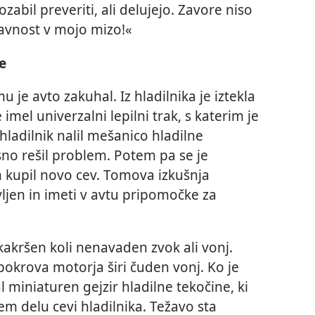
abil preveriti, ali delujejo. Zavore niso
aravnost v mojo mizo!«
e
 je avto zakuhal. Iz hladilnika je iztekla
e imel univerzalni lepilni trak, s katerim je
 hladilnik nalil mešanico hladilne
sno rešil problem. Potem pa se je
in kupil novo cev. Tomova izkušnja
vljen in imeti v avtu pripomočke za
akršen koli nenavaden zvok ali vonj.
pokrova motorja širi čuden vonj. Ko je
l miniaturen gejzir hladilne tekočine, ki
jem delu cevi hladilnika. Težavo sta