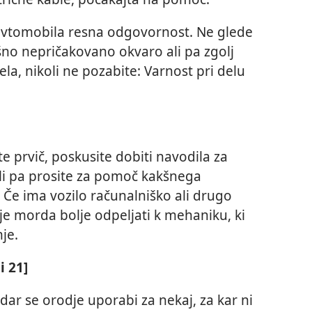
 avtomobila resna odgovornost. Ne glede
kšno nepričakovano okvaro ali pa zgolj
la, nikoli ne pozabite: Varnost pri delu
e prvič, poskusite dobiti navodila za
li pa prosite za pomoč kakšnega
m. Če ima vozilo računalniško ali drugo
e morda bolje odpeljati k mehaniku, ki
je.
i 21]
ar se orodje uporabi za nekaj, za kar ni