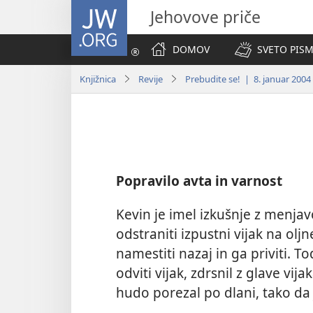
JW.ORG
Jehovove priče
DOMOV
SVETO PISM
Knjižnica
Revije
Prebudite se! | 8. januar 2004
Popravilo avta in varnost
Kevin je imel izkušnje z menjav
odstraniti izpustni vijak na oljn
namestiti nazaj in ga priviti. To
odviti vijak, zdrsnil z glave vij
hudo porezal po dlani, tako da 