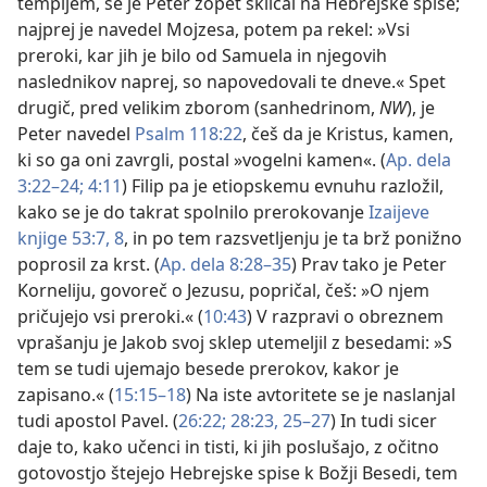
templjem, se je Peter zopet sklical na Hebrejske spise;
najprej je navedel Mojzesa, potem pa rekel: »Vsi
preroki, kar jih je bilo od Samuela in njegovih
naslednikov naprej, so napovedovali te dneve.« Spet
drugič, pred velikim zborom (sanhedrinom,
NW
), je
Peter navedel
Psalm 118:22
, češ da je Kristus, kamen,
ki so ga oni zavrgli, postal »vogelni kamen«. (
Ap. dela
3:22–24;
4:11
) Filip pa je etiopskemu evnuhu razložil,
kako se je do takrat spolnilo prerokovanje
Izaijeve
knjige 53:7, 8
, in po tem razsvetljenju je ta brž ponižno
poprosil za krst. (
Ap. dela 8:28–35
) Prav tako je Peter
Korneliju, govoreč o Jezusu, popričal, češ: »O njem
pričujejo vsi preroki.« (
10:43
) V razpravi o obreznem
vprašanju je Jakob svoj sklep utemeljil z besedami: »S
tem se tudi ujemajo besede prerokov, kakor je
zapisano.« (
15:15–18
) Na iste avtoritete se je naslanjal
tudi apostol Pavel. (
26:22;
28:23,
25–27
) In tudi sicer
daje to, kako učenci in tisti, ki jih poslušajo, z očitno
gotovostjo štejejo Hebrejske spise k Božji Besedi, tem