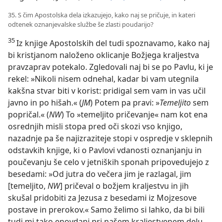
35. S čim Apostolska dela izkazujejo, kako naj se pričuje, in kateri
odtenek oznanjevalske službe še zlasti poudarijo?
35
Iz knjige Apostolskih del tudi spoznavamo, kako naj
bi kristjanom naloženo oklicanje Božjega kraljestva
pravzaprav potekalo. Zgledovali naj bi se po Pavlu, ki je
rekel: »Nikoli nisem odnehal, kadar bi vam utegnila
kakšna stvar biti v korist: pridigal sem vam in vas učil
javno in po hišah.« (
JM
) Potem pa pravi: »
Temeljito
sem
popričal.« (
NW
) To »temeljito pričevanje« nam kot ena
osrednjih misli stopa pred oči skozi vso knjigo,
nazadnje pa še najizraziteje stopi v ospredje v sklepnih
odstavkih knjige, ki o Pavlovi vdanosti oznanjanju in
poučevanju še celo v jetniških sponah pripovedujejo z
besedami: »Od jutra do večera jim je razlagal, jim
[temeljito,
NW
] pričeval o božjem kraljestvu in jih
skušal pridobiti za Jezusa z besedami iz Mojzesove
postave in prerokov.« Samo želimo si lahko, da bi bili
tudi mi tako enovdani pri našem kraljestvenem delu.