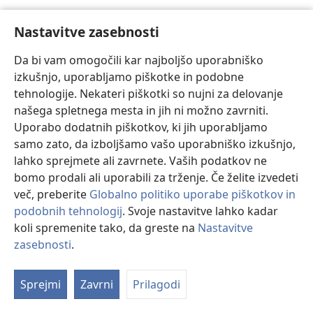
37
Tudi ostali Pavlovi govori izkazujejo blesteče jasen
Nastavitve zasebnosti
nasnutek biblijskih načel. Takšen je na primer njegov
nastop pred stoiki in epikurejci na Areopagu, ki je
Da bi vam omogočili kar najboljšo uporabniško
klasičen primer utemeljevanja. Pavel najprej citira
izkušnjo, uporabljamo piškotke in podobne
napis na žrtveniku »Nepoznanemu bogu«; tega
tehnologije. Nekateri piškotki so nujni za delovanje
uporabi kot povod in hkrati uvod v razlago, da edini
našega spletnega mesta in jih ni možno zavrniti.
pravi Bog, neba in zemlje Gospodar, ki je iz enega
Uporabo dodatnih piškotkov, ki jih uporabljamo
človeka ustvaril ves človeški rod, »ni daleč od nikogar
samo zato, da izboljšamo vašo uporabniško izkušnjo,
izmed nas«. Potem pa jim citira njihove pesnike, »Saj
lahko sprejmete ali zavrnete. Vaših podatkov ne
smo po rodu iz njega«, in iz tega napelje na to, kako
bomo prodali ali uporabili za trženje. Če želite izvedeti
smešno bi bilo vendar sklepati, da njihov rod poteka
več, preberite
Globalno politiko uporabe piškotkov in
od mrtvih malikov iz zlata, srebra ali kamna. S tem
podobnih tehnologij
. Svoje nastavitve lahko kadar
Pavel tankoumno utemelji suverenost živega Boga.
koli spremenite tako, da greste na
Nastavitve
Šele na samem koncu, v sklepu, načne vprašanje
zasebnosti
.
Pr
vstajenja, pa še takrat ne imenuje Kristusa z imenom.
Vs
Misel o vrhovni suverenosti edinega resničnega Boga,
Sprejmi
Zavrni
Prilagodi
kot si jo je v začetku zastavil, jim je namreč s tem že
razložil, in na ta račun je kar nekaj navzočih sprejelo