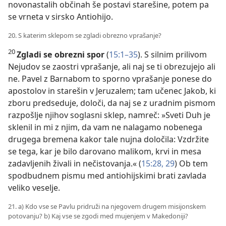
novonastalih občinah še postavi starešine, potem pa
se vrneta v sirsko Antiohijo.
20. S katerim sklepom se zgladi obrezno vprašanje?
20
Zgladi se obrezni spor
(
15:1–35
). S silnim prilivom
Nejudov se zaostri vprašanje, ali naj se ti obrezujejo ali
ne. Pavel z Barnabom to sporno vprašanje ponese do
apostolov in starešin v Jeruzalem; tam učenec Jakob, ki
zboru predseduje, določi, da naj se z uradnim pismom
razpošlje njihov soglasni sklep, namreč: »Sveti Duh je
sklenil in mi z njim, da vam ne nalagamo nobenega
drugega bremena kakor tale nujna določila: Vzdržite
se tega, kar je bilo darovano malikom, krvi in mesa
zadavljenih živali in nečistovanja.« (
15:28, 29
) Ob tem
spodbudnem pismu med antiohijskimi brati zavlada
veliko veselje.
21. a) Kdo vse se Pavlu pridruži na njegovem drugem misijonskem
potovanju? b) Kaj vse se zgodi med mujenjem v Makedoniji?