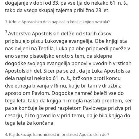
dogajanje v dobi od 33. pa vse tja do nekako 61. n. š.,
tako da vsega skupaj zajema približno 28 let.
3. Kdo je Apostolska dela napisal in kdaj je knjiga nastala?
3
Avtorstvo Apostolskih del že od starih časov
pripisujejo piscu Lukovega evangelija. Obe knjigi sta
naslovljeni na Teofila, Luka pa obe pripovedi poveže v
eno samo pisateljsko enoto s tem, da sklepne
dogodke svojega evangelija ponovi v uvodnih vrsticah
Apostolskih del. Sicer pa se zdi, da je Luka Apostolska
dela napisal nekako 61. n. š., bržkone proti koncu
dveletnega bivanja v Rimu, ko je bil tam v družbi z
apostolom Pavlom. Dogodke namreč beleži vse do
tega leta, tako da knjiga ni mogla nastati predtem, ker
pa se končuje še pred razpletom Pavlovega priziva pri
cesarju, bi to govorilo v prid temu, da je bila knjiga do
tega leta že končana.
4. Kaj dokazuje kanoničnost in pristnost Apostolskih del?