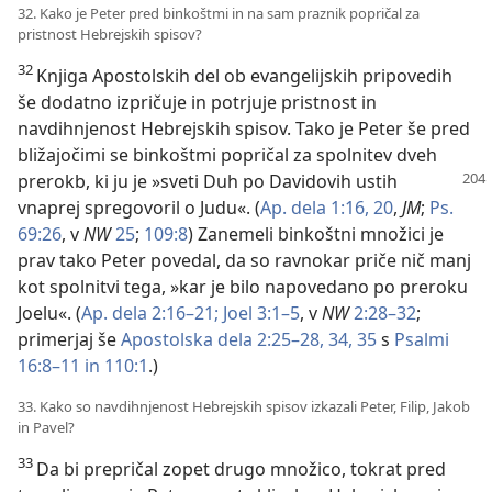
32. Kako je Peter pred binkoštmi in na sam praznik popričal za
pristnost Hebrejskih spisov?
32
Knjiga Apostolskih del ob evangelijskih pripovedih
še dodatno izpričuje in potrjuje pristnost in
navdihnjenost Hebrejskih spisov. Tako je Peter še pred
bližajočimi se binkoštmi popričal za spolnitev dveh
prerokb, ki ju je »sveti Duh po Davidovih ustih
vnaprej spregovoril o Judu«. (
Ap. dela 1:16,
20
,
JM
;
Ps.
69:26
, v
NW
25
;
109:8
) Zanemeli binkoštni množici je
prav tako Peter povedal, da so ravnokar priče nič manj
kot spolnitvi tega, »kar je bilo napovedano po preroku
Joelu«. (
Ap. dela 2:16–21;
Joel 3:1–5
, v
NW
2:28–32
;
primerjaj še
Apostolska dela 2:25–28,
34, 35
s
Psalmi
16:8–11 in
110:1
.)
33. Kako so navdihnjenost Hebrejskih spisov izkazali Peter, Filip, Jakob
in Pavel?
33
Da bi prepričal zopet drugo množico, tokrat pred