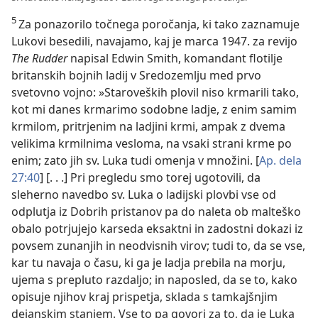
5
Za ponazorilo točnega poročanja, ki tako zaznamuje
Lukovi besedili, navajamo, kaj je marca 1947. za revijo
The Rudder
napisal Edwin Smith, komandant flotilje
britanskih bojnih ladij v Sredozemlju med prvo
svetovno vojno: »Staroveških plovil niso krmarili tako,
kot mi danes krmarimo sodobne ladje, z enim samim
krmilom, pritrjenim na ladjini krmi, ampak z dvema
velikima krmilnima vesloma, na vsaki strani krme po
enim; zato jih sv. Luka tudi omenja v množini. [
Ap. dela
27:40
] [. . .] Pri pregledu smo torej ugotovili, da
sleherno navedbo sv. Luka o ladijski plovbi vse od
odplutja iz Dobrih pristanov pa do naleta ob malteško
obalo potrjujejo karseda eksaktni in zadostni dokazi iz
povsem zunanjih in neodvisnih virov; tudi to, da se vse,
kar tu navaja o času, ki ga je ladja prebila na morju,
ujema s prepluto razdaljo; in naposled, da se to, kako
opisuje njihov kraj prispetja, sklada s tamkajšnjim
dejanskim stanjem. Vse to pa govori za to, da je Luka