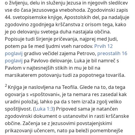
o življenju, delu in služenju Jezusa in njegovih sledilcev
vse do časa Jezusovega vnebohoda. Zgodovinski zapis
44. svetopisemske knjige, Apostolskih del, pa nadaljuje
zgodovino zgodnjega krščanstva z orisom tega, kako
je po delovanju svetega duha nastajala občina.
Popisuje tudi širjenje pričevanja, najprej med Judi,
potem pa še med ljudmi vseh narodov.
Prvih 12
poglavij
gradivo večidel zajema Petrovo,
preostalih 16
poglavij
pa Pavlovo delovanje. Luka je bil namreč s
Pavlom v najtesnejših stikih in mu je bil na
marsikaterem potovanju tudi za popotnega tovariša.
2
Knjiga je naslovljena na Teofila. Glede na to, da tega
ogovarja s »spoštovani«, je ta nemara res zasedal kak
uradni položaj, lahko pa da s tem izraža zgolj veliko
spoštljivost. (
Luka 1:3
) Pripoved sama je natančen
zgodovinski dokument o ustanovitvi in rasti krščanske
občine. Začenja se z Jezusovimi povstajenjskimi
prikazovanji učencem, nato pa beleži pomembnejše