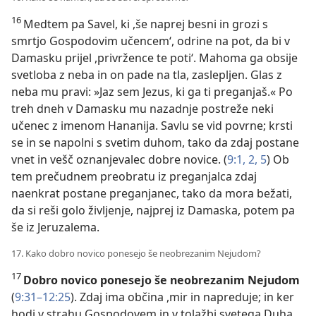
16
Medtem pa Savel, ki ,še naprej besni in grozi s
smrtjo Gospodovim učencem‘, odrine na pot, da bi v
Damasku prijel ,privržence te poti‘. Mahoma ga obsije
svetloba z neba in on pade na tla, zaslepljen. Glas z
neba mu pravi: »Jaz sem Jezus, ki ga ti preganjaš.« Po
treh dneh v Damasku mu nazadnje postreže neki
učenec z imenom Hananija. Savlu se vid povrne; krsti
se in se napolni s svetim duhom, tako da zdaj postane
vnet in vešč oznanjevalec dobre novice. (
9:1, 2,
5
) Ob
tem prečudnem preobratu iz preganjalca zdaj
naenkrat postane preganjanec, tako da mora bežati,
da si reši golo življenje, najprej iz Damaska, potem pa
še iz Jeruzalema.
17. Kako dobro novico ponesejo še neobrezanim Nejudom?
17
Dobro novico ponesejo še neobrezanim Nejudom
(
9:31–12:25
). Zdaj ima občina ,mir in napreduje; in ker
hodi v strahu Gospodovem in v tolažbi svetega Duha,