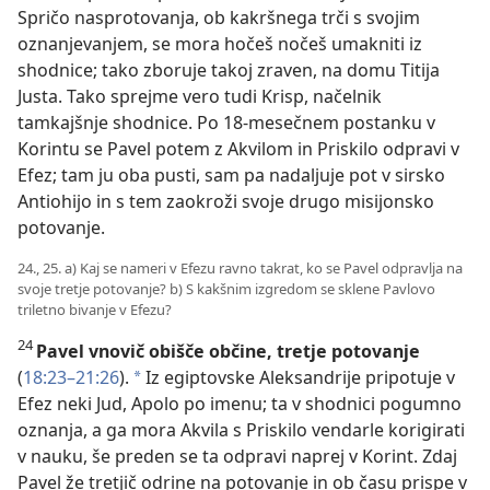
Spričo nasprotovanja, ob kakršnega trči s svojim
oznanjevanjem, se mora hočeš nočeš umakniti iz
shodnice; tako zboruje takoj zraven, na domu Titija
Justa. Tako sprejme vero tudi Krisp, načelnik
tamkajšnje shodnice. Po 18-mesečnem postanku v
Korintu se Pavel potem z Akvilom in Priskilo odpravi v
Efez; tam ju oba pusti, sam pa nadaljuje pot v sirsko
Antiohijo in s tem zaokroži svoje drugo misijonsko
potovanje.
24., 25. a) Kaj se nameri v Efezu ravno takrat, ko se Pavel odpravlja na
svoje tretje potovanje? b) S kakšnim izgredom se sklene Pavlovo
triletno bivanje v Efezu?
24
Pavel vnovič obišče občine, tretje potovanje
(
18:23–21:26
).
Iz egiptovske Aleksandrije pripotuje v
*
Efez neki Jud, Apolo po imenu; ta v shodnici pogumno
oznanja, a ga mora Akvila s Priskilo vendarle korigirati
v nauku, še preden se ta odpravi naprej v Korint. Zdaj
Pavel že tretjič odrine na potovanje in ob času prispe v