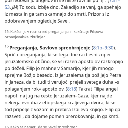
posredovanju angelov in se niste ravnali po nji.‘ (
7:51–
53
,
JM
) To sodu izbije dno. Zakadijo se vanj, ga spehajo
iz mesta in ga tam skamnajo do smrti. Prizor si z
odobravanjem ogleduje Savel.
15. Kakšen je v resnici izid preganjanja in kakšna je Filipova
oznanjevalska izkušnja?
15
Preganjanja, Savlovo spreobrnjenje
(
8:1b–9:30
).
Spričo preganjanja, ki se tega dne razbesni zoper
jeruzalemsko občino, se vsi razen apostolov razkropijo
po deželi. Filip jo mahne v Samarijo, kjer jih mnogo
sprejme Božjo besedo. Iz Jeruzalema tja pošljejo Petra
in Janeza, da bi tudi ti verujoči prejeli svetega duha »s
polaganjem rok« apostolov. (
8:18
) Takrat Filipa angel
napoti na jug na cesto Jeruzalem–Gaza, kjer najde
nekega evnuha z etiopskega kraljevega dvora, ki se
tod pripelje z vozom in prebira Izaijevo knjigo. Filip ga
razsvetli, da dojame pomen prerokovanja, in ga krsti.
16. Kako se nameri, da se Savel spreobrne?