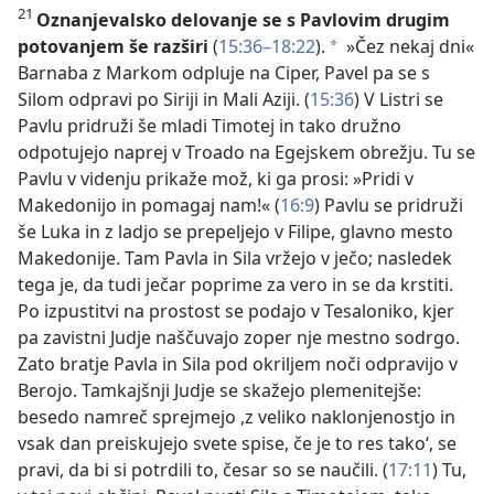
21
Oznanjevalsko delovanje se s Pavlovim drugim
potovanjem še razširi
(
15:36–18:22
).
»Čez nekaj dni«
*
Barnaba z Markom odpluje na Ciper, Pavel pa se s
Silom odpravi po Siriji in Mali Aziji. (
15:36
) V Listri se
Pavlu pridruži še mladi Timotej in tako družno
odpotujejo naprej v Troado na Egejskem obrežju. Tu se
Pavlu v videnju prikaže mož, ki ga prosi: »Pridi v
Makedonijo in pomagaj nam!« (
16:9
) Pavlu se pridruži
še Luka in z ladjo se prepeljejo v Filipe, glavno mesto
Makedonije. Tam Pavla in Sila vržejo v ječo; nasledek
tega je, da tudi ječar poprime za vero in se da krstiti.
Po izpustitvi na prostost se podajo v Tesaloniko, kjer
pa zavistni Judje naščuvajo zoper nje mestno sodrgo.
Zato bratje Pavla in Sila pod okriljem noči odpravijo v
Berojo. Tamkajšnji Judje se skažejo plemenitejše:
besedo namreč sprejmejo ,z veliko naklonjenostjo in
vsak dan preiskujejo svete spise, če je to res tako‘, se
pravi, da bi si potrdili to, česar so se naučili. (
17:11
) Tu,