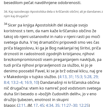
besedilom pečat navdihnjene odobrenosti.
34. Kaj razodevajo Apostolska dela o krščanski občini; ali je dandanes z
njim kaj drugače?
34
Sicer pa knjiga Apostolskih del skazuje svojo
koristnost s tem, da nam kaže krščansko občino že
takoj ob njeni ustanovitvi in nato v njeni rasti po moči
svetega duha. V tej dramatični pripovedi smo ves čas
priča blagoslovu, ki ga je Bog naklanjal tej širitvi, priča
drznosti in radostnosti zgodnjih kristjanov, njihovi
brezkompromisnosti vsem preganjanjem navkljub, pa
tudi priča njihovi pripravljenosti za službo, ki jo je
denimo poosebil Pavel, ki se je brž odzval klicu, naj gre
v Makedonijo v tujsko službo. (
4:13,
31;
15:3;
5:28, 29;
8:4;
13:2–4;
16:9, 10
) Dandanašnji ni krščanska občina
nič drugačna: vtem ko namreč pod vodstvom svetega
duha širi besedo o »božjih čudovitih delih«, jo v eno
družijo ljubezen, enotnost in skupni
blagor. (
2:11
,
JM
,
17
,
45
;
4:34, 35;
11:27–30;
12:25
)