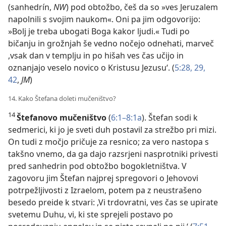
(sanhedrín,
NW
) pod obtožbo, češ da so »ves Jeruzalem
napolnili s svojim naukom«. Oni pa jim odgovorijo:
»Bolj je treba ubogati Boga kakor ljudi.« Tudi po
bičanju in grožnjah še vedno nočejo odnehati, marveč
,vsak dan v templju in po hišah ves čas učijo in
oznanjajo veselo novico o Kristusu Jezusu‘. (
5:28, 29,
42
,
JM
)
14. Kako Štefana doleti mučeništvo?
14
Štefanovo mučeništvo
(
6:1–8:1a
). Štefan sodi k
sedmerici, ki jo je sveti duh postavil za strežbo pri mizi.
On tudi z močjo pričuje za resnico; za vero nastopa s
takšno vnemo, da ga dajo razsrjeni nasprotniki privesti
pred sanhedrin pod obtožbo bogokletništva. V
zagovoru jim Štefan najprej spregovori o Jehovovi
potrpežljivosti z Izraelom, potem pa z neustrašeno
besedo preide k stvari: ,Vi trdovratni, ves čas se upirate
svetemu Duhu, vi, ki ste sprejeli postavo po