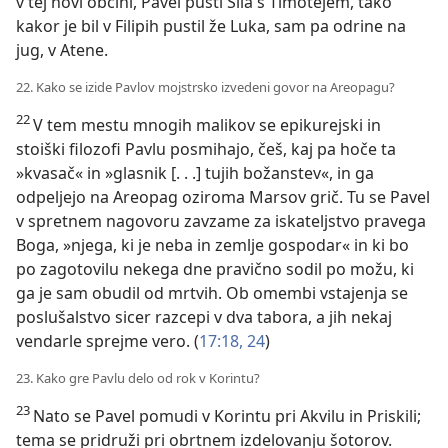
v tej novi občini, Pavel pusti Sila s Timotejem, tako
kakor je bil v Filipih pustil že Luka, sam pa odrine na
jug, v Atene.
22. Kako se izide Pavlov mojstrsko izvedeni govor na Areopagu?
22
V tem mestu mnogih malikov se epikurejski in
stoiški filozofi Pavlu posmihajo, češ, kaj pa hoče ta
»kvasač« in »glasnik [. . .] tujih božanstev«, in ga
odpeljejo na Areopag oziroma Marsov grič. Tu se Pavel
v spretnem nagovoru zavzame za iskateljstvo pravega
Boga, »njega, ki je neba in zemlje gospodar« in ki bo
po zagotovilu nekega dne pravično sodil po možu, ki
ga je sam obudil od mrtvih. Ob omembi vstajenja se
poslušalstvo sicer razcepi v dva tabora, a jih nekaj
vendarle sprejme vero. (
17:18,
24
)
23. Kako gre Pavlu delo od rok v Korintu?
23
Nato se Pavel pomudi v Korintu pri Akvilu in Priskili;
tema se pridruži pri obrtnem izdelovanju šotorov.