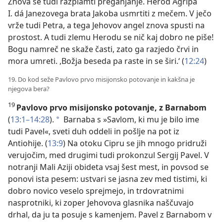
Znova se tudi razplamti preganjanje. Herod Agripa
I. dá Janezovega brata Jakoba usmrtiti z mečem. V ječo
vrže tudi Petra, a tega Jehovov angel znova spusti na
prostost. A tudi zlemu Herodu se nič kaj dobro ne piše!
Bogu namreč ne skaže časti, zato ga razjedo črvi in
mora umreti. ,Božja beseda pa raste in se širi.‘ (
12:24
)
19. Do kod seže Pavlovo prvo misijonsko potovanje in kakšna je
njegova bera?
19
Pavlovo prvo misijonsko potovanje, z Barnabom
(
13:1–14:28
).
Barnaba s »Savlom, ki mu je bilo ime
*
tudi Pavel«, sveti duh oddeli in pošlje na pot iz
Antiohije. (
13:9
) Na otoku Cipru se jih mnogo pridruži
verujočim, med drugimi tudi prokonzul Sergij Pavel. V
notranji Mali Aziji obideta vsaj šest mest, in povsod se
ponovi ista pesem: ustvari se jasna zev med tistimi, ki
dobro novico veselo sprejmejo, in trdovratnimi
nasprotniki, ki zoper Jehovova glasnika naščuvajo
drhal, da ju ta posuje s kamenjem. Pavel z Barnabom v