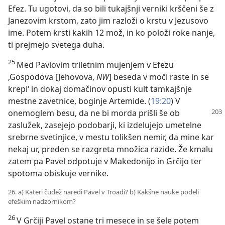
Efez. Tu ugotovi, da so bili tukajšnji verniki krščeni še z
Janezovim krstom, zato jim razloži o krstu v Jezusovo
ime. Potem krsti kakih 12 mož, in ko položi roke nanje,
ti prejmejo svetega duha.
25
Med Pavlovim triletnim mujenjem v Efezu
,Gospodova [Jehovova,
NW
] beseda v moči raste in se
krepi‘ in dokaj domačinov opusti kult tamkajšnje
mestne zavetnice, boginje Artemide. (
19:20
) V
onemoglem
besu, da ne bi morda prišli še ob
zaslužek, zasejejo podobarji, ki izdelujejo umetelne
srebrne svetinjice, v mestu tolikšen nemir, da mine kar
nekaj ur, preden se razgreta množica razide. Že kmalu
zatem pa Pavel odpotuje v Makedonijo in Grčijo ter
spotoma obiskuje vernike.
26. a) Kateri čudež naredi Pavel v Troadi? b) Kakšne nauke podeli
efeškim nadzornikom?
26
V Grčiji Pavel ostane tri mesece in se šele potem