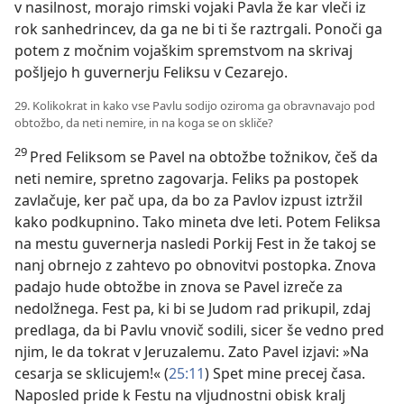
v nasilnost, morajo rimski vojaki Pavla že kar vleči iz
rok sanhedrincev, da ga ne bi ti še raztrgali. Ponoči ga
potem z močnim vojaškim spremstvom na skrivaj
pošljejo h guvernerju Feliksu v Cezarejo.
29. Kolikokrat in kako vse Pavlu sodijo oziroma ga obravnavajo pod
obtožbo, da neti nemire, in na koga se on skliče?
29
Pred Feliksom se Pavel na obtožbe tožnikov, češ da
neti nemire, spretno zagovarja. Feliks pa postopek
zavlačuje, ker pač upa, da bo za Pavlov izpust iztržil
kako podkupnino. Tako mineta dve leti. Potem Feliksa
na mestu guvernerja nasledi Porkij Fest in že takoj se
nanj obrnejo z zahtevo po obnovitvi postopka. Znova
padajo hude obtožbe in znova se Pavel izreče za
nedolžnega. Fest pa, ki bi se Judom rad prikupil, zdaj
predlaga, da bi Pavlu vnovič sodili, sicer še vedno pred
njim, le da tokrat v Jeruzalemu. Zato Pavel izjavi: »Na
cesarja se sklicujem!« (
25:11
) Spet mine precej časa.
Naposled pride k Festu na vljudnostni obisk kralj