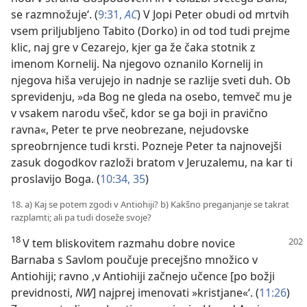
se razmnožuje‘. (
9:31,
AC
) V Jopi Peter obudi od mrtvih
vsem priljubljeno Tabito (Dorko) in od tod tudi prejme
klic, naj gre v Cezarejo, kjer ga že čaka stotnik z
imenom Kornelij. Na njegovo oznanilo Kornelij in
njegova hiša verujejo in nadnje se razlije sveti duh. Ob
sprevidenju, »da Bog ne gleda na osebo, temveč mu je
v vsakem narodu všeč, kdor se ga boji in pravično
ravna«, Peter te prve neobrezane, nejudovske
spreobrnjence tudi krsti. Pozneje Peter ta najnovejši
zasuk dogodkov razloži bratom v Jeruzalemu, na kar ti
proslavijo Boga. (
10:34, 35
)
18. a) Kaj se potem zgodi v Antiohiji? b) Kakšno preganjanje se takrat
razplamti; ali pa tudi doseže svoje?
18
V tem bliskovitem razmahu dobre novice
Barnaba s Savlom poučuje precejšno množico v
Antiohiji; ravno ,v Antiohiji začnejo učence [po božji
previdnosti,
NW
] najprej imenovati »kristjane«‘. (
11:26
)