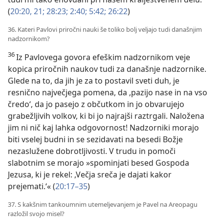
(
20:20, 21;
28:23;
2:40;
5:42;
26:22
)
36. Kateri Pavlovi priročni nauki še toliko bolj veljajo tudi današnjim
nadzornikom?
36
Iz Pavlovega govora efeškim nadzornikom veje
kopica priročnih naukov tudi za današnje nadzornike.
Glede na to, da jih je za to postavil sveti duh, je
resnično največjega pomena, da ,pazijo nase in na vso
čredo‘, da jo pasejo z občutkom in jo obvarujejo
grabežljivih volkov, ki bi jo najrajši raztrgali. Naložena
jim ni nič kaj lahka odgovornost! Nadzorniki morajo
biti vselej budni in se sezidavati na besedi Božje
nezaslužene dobrotljivosti. V trudu in pomoči
slabotnim se morajo »spominjati besed Gospoda
Jezusa, ki je rekel: ,Večja sreča je dajati kakor
prejemati.‘« (
20:17–35
)
37. S kakšnim tankoumnim utemeljevanjem je Pavel na Areopagu
razložil svojo misel?