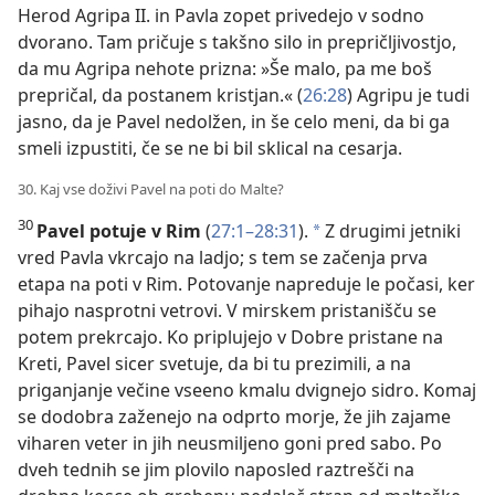
Herod Agripa II. in Pavla zopet privedejo v sodno
dvorano. Tam pričuje s takšno silo in prepričljivostjo,
da mu Agripa nehote prizna: »Še malo, pa me boš
prepričal, da postanem kristjan.« (
26:28
) Agripu je tudi
jasno, da je Pavel nedolžen, in še celo meni, da bi ga
smeli izpustiti, če se ne bi bil sklical na cesarja.
30. Kaj vse doživi Pavel na poti do Malte?
30
Pavel potuje v
Rim
(
27:1–28:31
).
Z drugimi jetniki
*
vred Pavla vkrcajo na ladjo; s tem se začenja prva
etapa na poti v Rim. Potovanje napreduje le počasi, ker
pihajo nasprotni vetrovi. V mirskem pristanišču se
potem prekrcajo. Ko priplujejo v Dobre pristane na
Kreti, Pavel sicer svetuje, da bi tu prezimili, a na
priganjanje večine vseeno kmalu dvignejo sidro. Komaj
se dodobra zaženejo na odprto morje, že jih zajame
viharen veter in jih neusmiljeno goni pred sabo. Po
dveh tednih se jim plovilo naposled raztrešči na