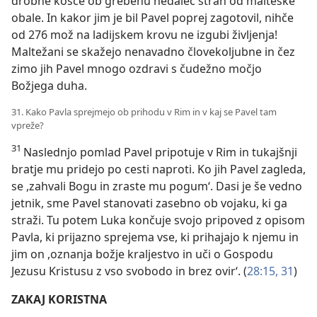
drobne kosce ob grebenu nedaleč stran od malteške
obale. In kakor jim je bil Pavel poprej zagotovil, nihče
od 276 mož na ladijskem krovu ne izgubi življenja!
Maltežani se skažejo nenavadno človekoljubne in čez
zimo jih Pavel mnogo ozdravi s čudežno močjo
Božjega duha.
31. Kako Pavla sprejmejo ob prihodu v Rim in v kaj se Pavel tam
vpreže?
31
Naslednjo pomlad Pavel pripotuje v Rim in tukajšnji
bratje mu pridejo po cesti naproti. Ko jih Pavel zagleda,
se ,zahvali Bogu in zraste mu pogum‘. Dasi je še vedno
jetnik, sme Pavel stanovati zasebno ob vojaku, ki ga
straži. Tu potem Luka končuje svojo pripoved z opisom
Pavla, ki prijazno sprejema vse, ki prihajajo k njemu in
jim on ,oznanja božje kraljestvo in uči o Gospodu
Jezusu Kristusu z vso svobodo in brez ovir‘. (
28:15,
31
)
ZAKAJ KORISTNA