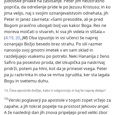
judovske prvake na zaslišanje. Peter jim neustrašno
popriča, da odrešenje pride le po Jezusu Kristusu; in ko
jima velijo, naj s svojim oznanjevalstvom odnehata, jih
Peter in Janez zavrneta: »Sami presodite, ali je pred
Bogom pravično ubogati bolj vas kakor Boga. Res ne
moreva molčati o stvareh, ki sva jih videla in slišala.«
(
4:19, 20
,
JM
) Oba izpustijo in vsi učenci še naprej
oznanjajo Božjo besedo brez strahu. Po sili razmer
nanosijo svoj gmotni imetek v en sam sklad in
razdeljujejo vsakemu po potrebi. Neki Hananija z ženo
Safiro pa posestvo proda, del izkupička pa naskrivaj
pridrži, potem pa hlini, kot da je prinesel vsega. Peter
pa ju razkrinka in oba se mrtva zgrudita, ker sta lagala
Bogu in svetemu duhu.
13. Česa apostole dolžijo, kako ti odgovorijo in kaj še naprej delajo?
13
Verski poglavarji pa apostole v togoti zopet vržejo za
zapahe, a jih tokrat popelje na prostost Jehovov angel.
A že naslednji dan jih znova pripeljejo pred veliki zbor