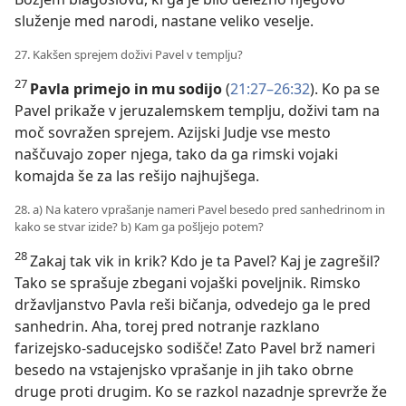
služenje med narodi, nastane veliko veselje.
27. Kakšen sprejem doživi Pavel v templju?
27
Pavla primejo in mu sodijo
(
21:27–26:32
). Ko pa se
Pavel prikaže v jeruzalemskem templju, doživi tam na
moč sovražen sprejem. Azijski Judje vse mesto
naščuvajo zoper njega, tako da ga rimski vojaki
komajda še za las rešijo najhujšega.
28. a) Na katero vprašanje nameri Pavel besedo pred sanhedrinom in
kako se stvar izide? b) Kam ga pošljejo potem?
28
Zakaj tak vik in krik? Kdo je ta Pavel? Kaj je zagrešil?
Tako se sprašuje zbegani vojaški poveljnik. Rimsko
državljanstvo Pavla reši bičanja, odvedejo ga le pred
sanhedrin. Aha, torej pred notranje razklano
farizejsko-saducejsko sodišče! Zato Pavel brž nameri
besedo na vstajenjsko vprašanje in jih tako obrne
druge proti drugim. Ko se razkol nazadnje sprevrže že