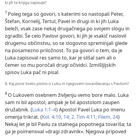
ki jih ta knjiga zapisuje?
7
Poleg tega so govori, s katerimi so nastopali Peter,
Štefan, Kornelij, Tertul, Pavel in drugi in ki jih Luka
beleži, vsak zase nekaj drugačnega po svojem slogu in
zgradbi. Še celo Pavlovi govori, ki jih je vsakič naslovil
drugemu občinstvu, so se slogovno spreminjali glede
na posamezno priložnost. To pa govori o tem, da je
Luka zapisoval res samo to, kar je slišal sam ali o
čemer so mu poročali drugi očividci. Izmišljijskih
spisov Luka pač ni pisal.
8. Kaj pove Sveto pismo o Luku in njegovem tovariševanju s Pavlom?
8
O Lukovem osebnem življenju vemo bore malo. Luka
sam ni bil apostol, ampak je bil apostolom zaupen
družabnik. (
Luka 1:1–4
) Apostol Pavel Luka po imenu
omenja trikrat. (
Kol. 4:10,
14;
2. Tim 4:11;
Filem. 24
)
Nekaj let je bil Pavlu za stalnega popotnega tovariša; ta
ga je poimenoval »dragi zdravnik«. Njegova pripoved