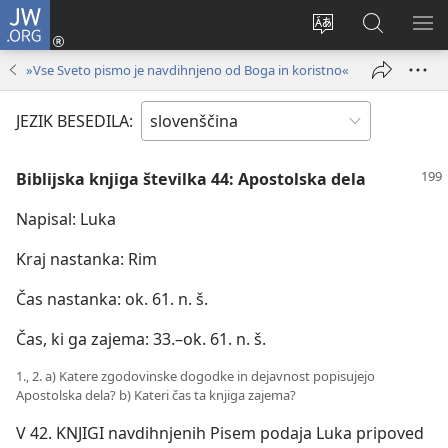
JW.ORG
Prijava
(odpre
Spremeni
Iskanje
PO
novo
jezik
po
ME
»Vse Sveto pismo je navdihnjeno od Boga in koristno«
okno)
spletnega
JW.ORG
mesta
JEZIK BESEDILA:
Biblijska knjiga številka 44: Apostolska dela
Napisal: Luka
Kraj nastanka: Rim
Čas nastanka: ok. 61. n. š.
Čas, ki ga zajema: 33.–ok. 61. n. š.
1., 2. a) Katere zgodovinske dogodke in dejavnost popisujejo
Apostolska dela? b) Kateri čas ta knjiga zajema?
V 42. KNJIGI navdihnjenih Pisem podaja Luka pripoved