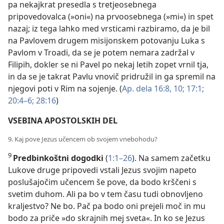
pa nekajkrat presedla s tretjeosebnega
pripovedovalca (»oni«) na prvoosebnega (»mi«) in spet
nazaj; iz tega lahko med vrsticami razbiramo, da je bil
na Pavlovem drugem misijonskem potovanju Luka s
Pavlom v Troadi, da se je potem nemara zadržal v
Filipih, dokler se ni Pavel po nekaj letih zopet vrnil tja,
in da se je takrat Pavlu vnovič pridružil in ga spremil na
njegovi poti v Rim na sojenje. (
Ap. dela 16:8,
10;
17:1;
20:4–6;
28:16
)
VSEBINA APOSTOLSKIH DEL
9. Kaj pove Jezus učencem ob svojem vnebohodu?
9
Predbinkoštni dogodki
(
1:1–26
). Na samem začetku
Lukove druge pripovedi vstali Jezus svojim napeto
poslušajočim učencem še pove, da bodo krščeni s
svetim duhom. Ali pa bo v tem času tudi obnovljeno
kraljestvo? Ne bo. Pač pa bodo oni prejeli moč in mu
bodo za priče »do skrajnih mej sveta«. In ko se Jezus