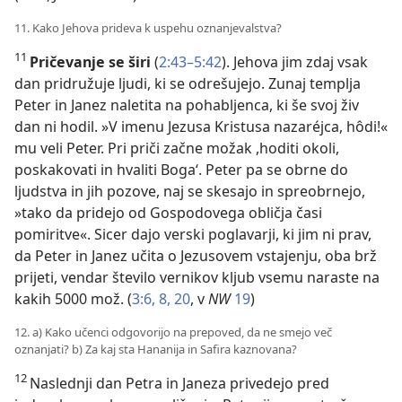
11. Kako Jehova prideva k uspehu oznanjevalstva?
11
Pričevanje se širi
(
2:43–5:42
). Jehova jim zdaj vsak
dan pridružuje ljudi, ki se odrešujejo. Zunaj templja
Peter in Janez naletita na pohabljenca, ki še svoj živ
dan ni hodil. »V imenu Jezusa Kristusa nazaréjca, hôdi!«
mu veli Peter. Pri priči začne možak ,hoditi okoli,
poskakovati in hvaliti Boga‘. Peter pa se obrne do
ljudstva in jih pozove, naj se skesajo in spreobrnejo,
»tako da pridejo od Gospodovega obličja časi
pomiritve«. Sicer dajo verski poglavarji, ki jim ni prav,
da Peter in Janez učita o Jezusovem vstajenju, oba brž
prijeti, vendar število vernikov kljub vsemu naraste na
kakih 5000 mož. (
3:6,
8,
20
, v
NW
19
)
12. a) Kako učenci odgovorijo na prepoved, da ne smejo več
oznanjati? b) Za kaj sta Hananija in Safira kaznovana?
12
Naslednji dan Petra in Janeza privedejo pred