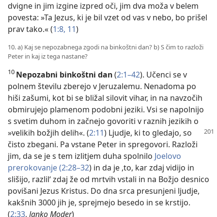
dvigne in jim izgine izpred oči, jim dva moža v belem
povesta: »Ta Jezus, ki je bil vzet od vas v nebo, bo prišel
prav tako.« (
1:8,
11
)
10. a) Kaj se nepozabnega zgodi na binkoštni dan? b) S čim to razloži
Peter in kaj iz tega nastane?
10
Nepozabni binkoštni dan
(
2:1–42
). Učenci se v
polnem številu zberejo v Jeruzalemu. Nenadoma po
hiši zašumi, kot bi se bližal silovit vihar, in na navzočih
obmirujejo plamenom podobni jeziki. Vsi se napolnijo
s svetim duhom in začnejo govoriti v raznih jezikih o
»velikih božjih delih«. (
2:11
) Ljudje,
ki to gledajo, so
čisto zbegani. Pa vstane Peter in spregovori. Razloži
jim, da se je s tem izlitjem duha spolnilo
Joelovo
prerokovanje (2:28–32
) in da je ,to, kar zdaj vidijo in
slišijo, razlil‘ zdaj že od mrtvih vstali in na Božjo desnico
povišani Jezus Kristus. Do dna srca presunjeni ljudje,
kakšnih 3000 jih je, sprejmejo besedo in se krstijo.
(
2:33
,
Janko Moder
)