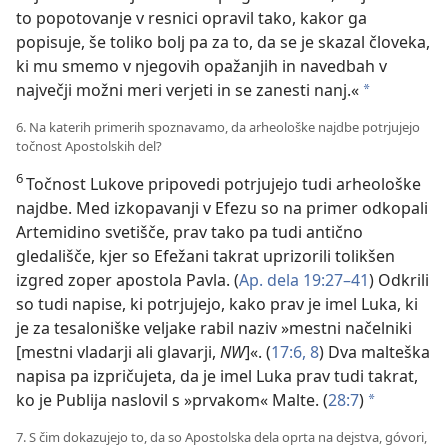
to popotovanje v resnici opravil tako, kakor ga
popisuje, še toliko bolj pa za to, da se je skazal človeka,
ki mu smemo v njegovih opažanjih in navedbah v
največji možni meri verjeti in se zanesti nanj.«
*
6. Na katerih primerih spoznavamo, da arheološke najdbe potrjujejo
točnost Apostolskih del?
6
Točnost Lukove pripovedi potrjujejo tudi arheološke
najdbe. Med izkopavanji v Efezu so na primer odkopali
Artemidino svetišče, prav tako pa tudi antično
gledališče, kjer so Efežani takrat uprizorili tolikšen
izgred zoper apostola Pavla. (
Ap. dela 19:27–41
) Odkrili
so tudi napise, ki potrjujejo, kako prav je imel Luka, ki
je za tesaloniške veljake rabil naziv »mestni načelniki
[mestni vladarji ali glavarji,
NW
]«. (
17:6,
8
) Dva malteška
napisa pa izpričujeta, da je imel Luka prav tudi takrat,
ko je Publija naslovil s »prvakom« Malte. (
28:7
)
*
7. S čim dokazujejo to, da so Apostolska dela oprta na dejstva, góvori,