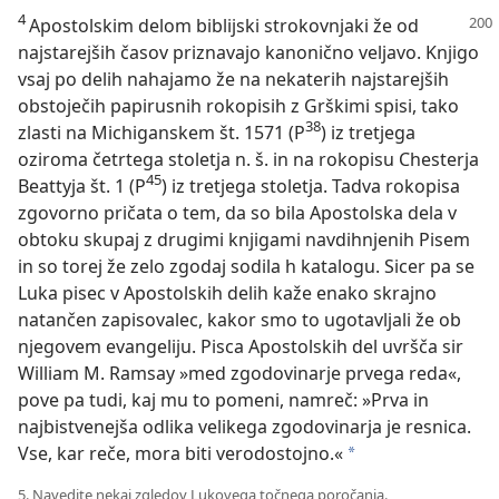
4
Apostolskim delom biblijski strokovnjaki že od
najstarejših časov priznavajo kanonično veljavo. Knjigo
vsaj po delih nahajamo že na nekaterih najstarejših
obstoječih papirusnih rokopisih z Grškimi spisi, tako
38
zlasti na Michiganskem št. 1571 (P
) iz tretjega
oziroma četrtega stoletja n. š. in na rokopisu Chesterja
45
Beattyja št. 1 (P
) iz tretjega stoletja. Tadva rokopisa
zgovorno pričata o tem, da so bila Apostolska dela v
obtoku skupaj z drugimi knjigami navdihnjenih Pisem
in so torej že zelo zgodaj sodila h katalogu. Sicer pa se
Luka pisec v Apostolskih delih kaže enako skrajno
natančen zapisovalec, kakor smo to ugotavljali že ob
njegovem evangeliju. Pisca Apostolskih del uvršča sir
William M. Ramsay »med zgodovinarje prvega reda«,
pove pa tudi, kaj mu to pomeni, namreč: »Prva in
najbistvenejša odlika velikega zgodovinarja je resnica.
Vse, kar reče, mora biti verodostojno.«
*
5. Navedite nekaj zgledov Lukovega točnega poročanja.