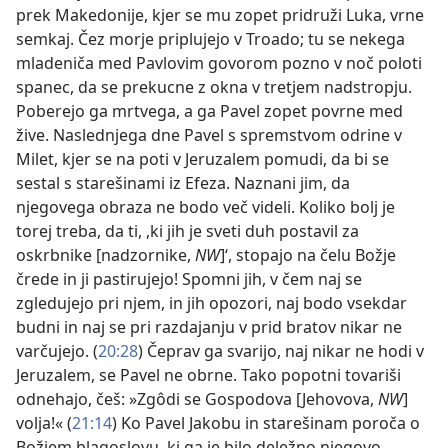
prek Makedonije, kjer se mu zopet pridruži Luka, vrne
semkaj. Čez morje priplujejo v Troado; tu se nekega
mladeniča med Pavlovim govorom pozno v noč poloti
spanec, da se prekucne z okna v tretjem nadstropju.
Poberejo ga mrtvega, a ga Pavel zopet povrne med
žive. Naslednjega dne Pavel s spremstvom odrine v
Milet, kjer se na poti v Jeruzalem pomudi, da bi se
sestal s starešinami iz Efeza. Naznani jim, da
njegovega obraza ne bodo več videli. Koliko bolj je
torej treba, da ti, ,ki jih je sveti duh postavil za
oskrbnike [nadzornike,
NW
]‘, stopajo na čelu Božje
črede in ji pastirujejo! Spomni jih, v čem naj se
zgledujejo pri njem, in jih opozori, naj bodo vsekdar
budni in naj se pri razdajanju v prid bratov nikar ne
varčujejo. (
20:28
) Čeprav ga svarijo, naj nikar ne hodi v
Jeruzalem, se Pavel ne obrne. Tako popotni tovariši
odnehajo, češ: »Zgôdi se Gospodova [Jehovova,
NW
]
volja!« (
21:14
) Ko Pavel Jakobu in starešinam poroča o
Božjem blagoslovu, ki ga je bilo deležno njegovo