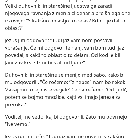
Veliki duhovniki in starešine ljudstva ga zaradi
njegovega ravnanja z menjalci denarja prejšnjega dne
izzovejo: ”S kakšno oblastjo to delaš? Kdo ti je dal to
oblast?“
Jezus jim odgovori: ”Tudi jaz vam bom postavil
vprašanje. Če mi odgovorite nanj, vam bom tudi jaz
povedal, s kakšno oblastjo to delam. Od kod je bil
Janezov krst? Iz nebes ali od ljudi?“
Duhovniki in starešine se menijo med sabo, kako bi
mu odgovorili. ”Če rečemo: ’Iz nebes‘, nam bo rekel:
’Zakaj mu torej niste verjeli?‘ Če pa rečemo: ’Od ljudi‘,
potem se bojmo množice, kajti vsi imajo Janeza za
preroka.“
Voditelji ne vedo, kaj bi odgovorili. Zato mu odvrnejo:
”Ne vemo.“
Jezus pa jim reče: ”Tudi jaz vam ne povem, s kakšno