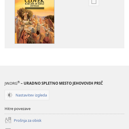
Možnosti
prenosa
za
publikacije
Največji
človek,
kar
jih
je
kdaj
živelo
®
JW.ORG
– URADNO SPLETNO MESTO JEHOVOVIH PRIČ
Nastavitev izgleda
Hitre povezave
Prošnja za obisk