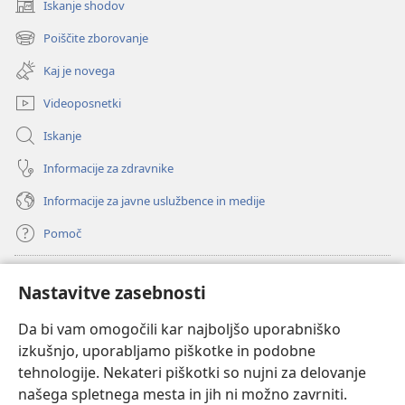
Iskanje shodov
(odpre
novo
Poiščite zborovanje
(odpre
okno)
novo
Kaj je novega
okno)
Videoposnetki
Iskanje
Informacije za zdravnike
Informacije za javne uslužbence in medije
Pomoč
Doniranje
(odpre
Nastavitve zasebnosti
novo
okno)
Da bi vam omogočili kar najboljšo uporabniško
Watchtowerjeva SPLETNA KNJIŽNICA™
(odpre
izkušnjo, uporabljamo piškotke in podobne
novo
®
JW Hub
tehnologije. Nekateri piškotki so nujni za delovanje
okno)
(odpre
našega spletnega mesta in jih ni možno zavrniti.
novo