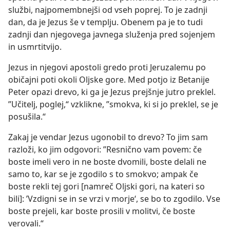
službi, najpomembnejši od vseh poprej. To je zadnji
dan, da je Jezus še v templju. Obenem pa je to tudi
zadnji dan njegovega javnega služenja pred sojenjem
in usmrtitvijo.
Jezus in njegovi apostoli gredo proti Jeruzalemu po
običajni poti okoli Oljske gore. Med potjo iz Betanije
Peter opazi drevo, ki ga je Jezus prejšnje jutro preklel.
”Učitelj, poglej,“ vzklikne, ”smokva, ki si jo preklel, se je
posušila.“
Zakaj je vendar Jezus ugonobil to drevo? To jim sam
razloži, ko jim odgovori: ”Resnično vam povem: če
boste imeli vero in ne boste dvomili, boste delali ne
samo to, kar se je zgodilo s to smokvo; ampak če
boste rekli tej gori [namreč Oljski gori, na kateri so
bili]: ’Vzdigni se in se vrzi v morje‘, se bo to zgodilo. Vse
boste prejeli, kar boste prosili v molitvi, če boste
verovali.“