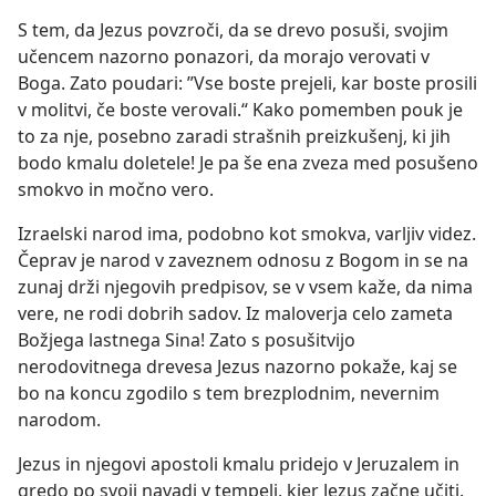
S tem, da Jezus povzroči, da se drevo posuši, svojim
učencem nazorno ponazori, da morajo verovati v
Boga. Zato poudari: ”Vse boste prejeli, kar boste prosili
v molitvi, če boste verovali.“ Kako pomemben pouk je
to za nje, posebno zaradi strašnih preizkušenj, ki jih
bodo kmalu doletele! Je pa še ena zveza med posušeno
smokvo in močno vero.
Izraelski narod ima, podobno kot smokva, varljiv videz.
Čeprav je narod v zaveznem odnosu z Bogom in se na
zunaj drži njegovih predpisov, se v vsem kaže, da nima
vere, ne rodi dobrih sadov. Iz maloverja celo zameta
Božjega lastnega Sina! Zato s posušitvijo
nerodovitnega drevesa Jezus nazorno pokaže, kaj se
bo na koncu zgodilo s tem brezplodnim, nevernim
narodom.
Jezus in njegovi apostoli kmalu pridejo v Jeruzalem in
gredo po svoji navadi v tempelj, kjer Jezus začne učiti.