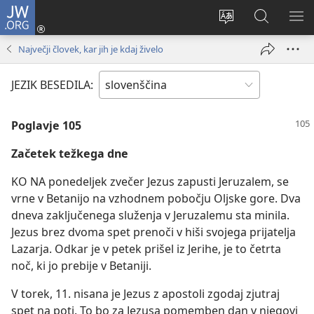
JW.ORG
Prijava
(odpre
Spremeni
Iskanje
PO
novo
jezik
po
ME
Največji človek, kar jih je kdaj živelo
okno)
spletnega
JW.ORG
mesta
JEZIK BESEDILA:
Poglavje 105
Začetek težkega dne
KO NA ponedeljek zvečer Jezus zapusti Jeruzalem, se
vrne v Betanijo na vzhodnem pobočju Oljske gore. Dva
dneva zaključenega služenja v Jeruzalemu sta minila.
Jezus brez dvoma spet prenoči v hiši svojega prijatelja
Lazarja. Odkar je v petek prišel iz Jerihe, je to četrta
noč, ki jo prebije v Betaniji.
V torek, 11. nisana je Jezus z apostoli zgodaj zjutraj
spet na poti. To bo za Jezusa pomemben dan v njegovi