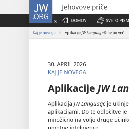
JW.ORG
Jehovove priče
DOMOV
SVETO PISM
Kaj je novega
Aplikacije
JW Language®
ne bo več
30. APRIL 2026
KAJ JE NOVEGA
Aplikacije
JW La
Aplikacija
JW Language
je ukinje
aplikacijami. Do te odločitve je 
množično na voljo druge učinkovi
umetne inteligence.