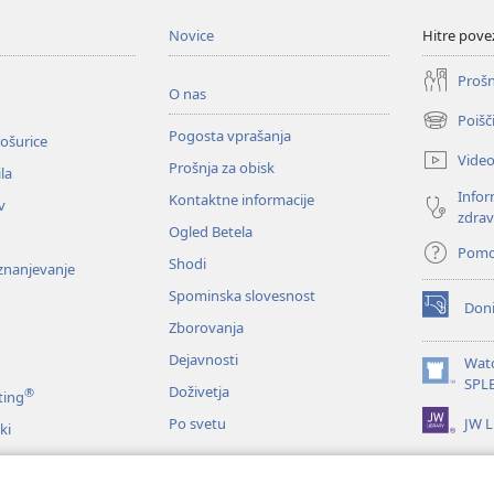
Novice
Hitre pove
Prošn
O nas
Poišč
(odpre
Pogosta vprašanja
ošurice
novo
Vide
Prošnja za obisk
okno)
la
Infor
Kontaktne informacije
v
zdrav
Ogled Betela
Pom
Shodi
oznanjevanje
Spominska slovesnost
Doni
(odpre
Zborovanja
novo
okno)
Dejavnosti
Wat
(odpre
SPL
Doživetja
®
ting
novo
JW L
Po svetu
okno)
ki
me