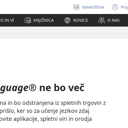
slovenščina
Pri
Izberite
(o
jezik
no
O IN VI
KNJIŽNICA
NOVICE
O NAS
ok
nguage®
ne bo več
na in bo odstranjena iz spletnih trgovin z
prišlo, ker so za učenje jezikov zdaj
te aplikacije, spletni viri in orodja