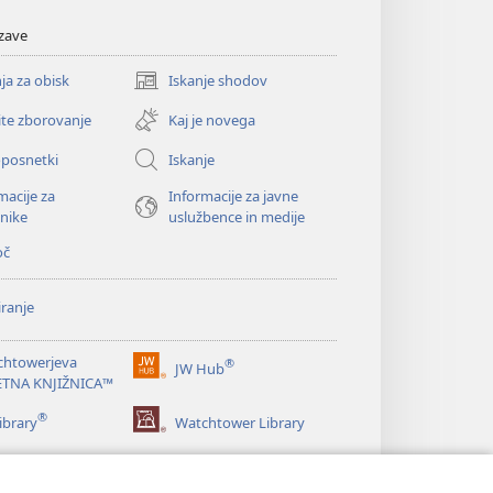
zave
ja za obisk
Iskanje shodov
(odpre
novo
ite zborovanje
Kaj je novega
okno)
oposnetki
Iskanje
macije za
Informacije za javne
nike
uslužbence in medije
oč
ranje
chtowerjeva
®
JW Hub
(odpre
ETNA KNJIŽNICA™
novo
®
okno)
ibrary
Watchtower Library