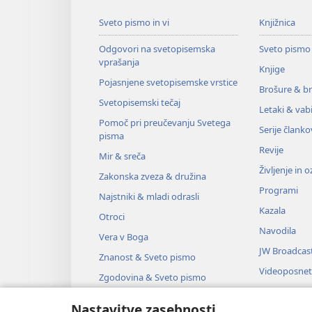
Sveto pismo in vi
Knjižnica
Odgovori na svetopisemska
Sveto pismo
vprašanja
Knjige
Pojasnjene svetopisemske vrstice
Brošure & br
Svetopisemski tečaj
Letaki & vabi
Pomoč pri preučevanju Svetega
Serije članko
pisma
Revije
Mir & sreča
Življenje in 
Zakonska zveza & družina
Programi
Najstniki & mladi odrasli
Kazala
Otroci
Navodila
Vera v Boga
JW Broadcas
Znanost & Sveto pismo
Videoposnet
Zgodovina & Sveto pismo
Glasba
Nastavitve zasebnosti
Zvočne dra