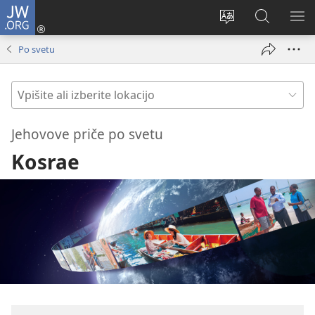
JW.ORG
Prijava
(odpre
Spremeni
Iskanje
PO
novo
jezik
po
ME
Po svetu
okno)
spletnega
JW.ORG
mesta
Vpišite
ali
izberite
Jehovove priče po svetu
lokacijo
Kosrae