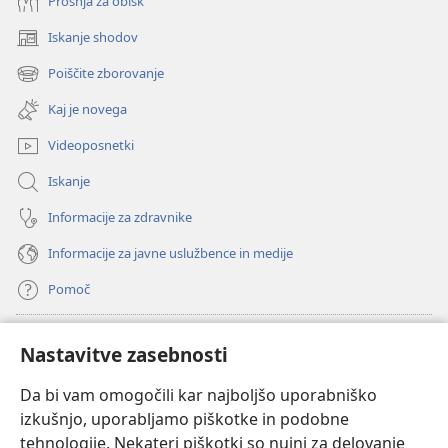
Prošnja za obisk
Iskanje shodov
(odpre
novo
Poiščite zborovanje
(odpre
okno)
novo
Kaj je novega
okno)
Videoposnetki
Iskanje
Informacije za zdravnike
Informacije za javne uslužbence in medije
Pomoč
Doniranje
(odpre
Nastavitve zasebnosti
novo
okno)
Da bi vam omogočili kar najboljšo uporabniško
Watchtowerjeva SPLETNA KNJIŽNICA™
(odpre
izkušnjo, uporabljamo piškotke in podobne
novo
®
JW Hub
tehnologije. Nekateri piškotki so nujni za delovanje
okno)