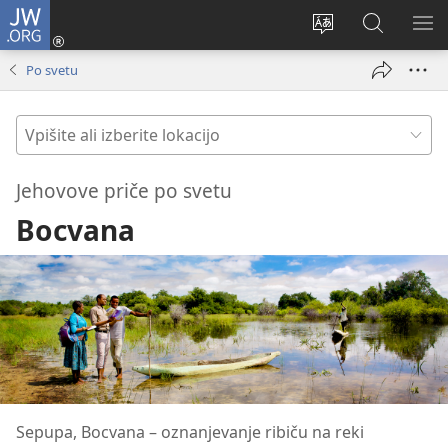
JW.ORG
Prijava
(odpre
Spremeni
Iskanje
PO
novo
jezik
po
ME
Po svetu
okno)
spletnega
JW.ORG
mesta
Vpišite
ali
izberite
Jehovove priče po svetu
lokacijo
Bocvana
Sepupa, Bocvana – oznanjevanje ribiču na reki