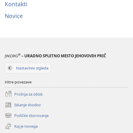
Kontakti
Novice
®
JW.ORG
– URADNO SPLETNO MESTO JEHOVOVIH PRIČ
Nastavitev izgleda
Hitre povezave
Prošnja za obisk
Iskanje shodov
(odpre
novo
Poiščite zborovanje
(odpre
okno)
novo
Kaj je novega
okno)