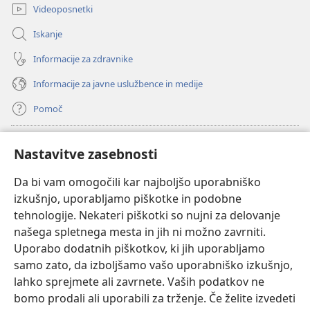
Videoposnetki
Iskanje
Informacije za zdravnike
Informacije za javne uslužbence in medije
Pomoč
Doniranje
(odpre
Nastavitve zasebnosti
novo
okno)
Da bi vam omogočili kar najboljšo uporabniško
Watchtowerjeva SPLETNA KNJIŽNICA™
(odpre
izkušnjo, uporabljamo piškotke in podobne
novo
®
JW Hub
tehnologije. Nekateri piškotki so nujni za delovanje
okno)
(odpre
našega spletnega mesta in jih ni možno zavrniti.
novo
®
JW Library
okno)
Uporabo dodatnih piškotkov, ki jih uporabljamo
samo zato, da izboljšamo vašo uporabniško izkušnjo,
Watchtower Library
lahko sprejmete ali zavrnete. Vaših podatkov ne
bomo prodali ali uporabili za trženje. Če želite izvedeti