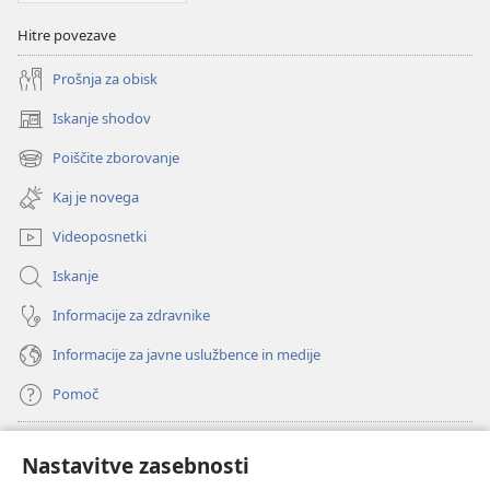
Hitre povezave
Prošnja za obisk
Iskanje shodov
(odpre
novo
Poiščite zborovanje
(odpre
okno)
novo
Kaj je novega
okno)
Videoposnetki
Iskanje
Informacije za zdravnike
Informacije za javne uslužbence in medije
Pomoč
Doniranje
(odpre
Nastavitve zasebnosti
novo