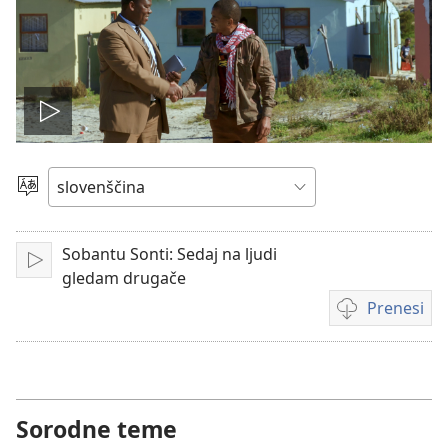
Predvajaj
videoposnetek
Izberite
jezik
Sobantu Sonti: Sedaj na ljudi
Predvajaj
gledam drugače
Prenesi
Možnosti
prenosa
videoposnetko
Sorodne teme