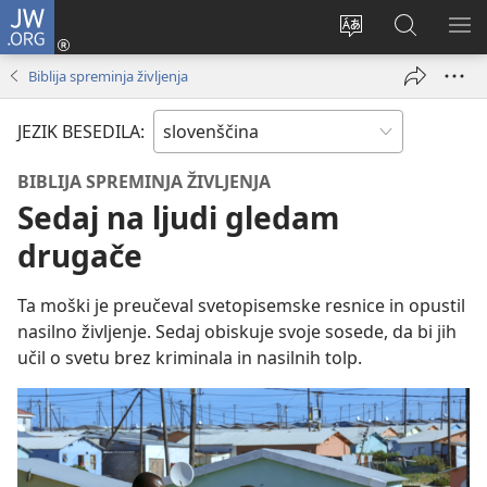
JW.ORG
Prijava
(odpre
Spremeni
Iskanje
PO
novo
jezik
po
ME
Biblija spreminja življenja
okno)
spletnega
JW.ORG
mesta
JEZIK BESEDILA:
BIBLIJA SPREMINJA ŽIVLJENJA
Sedaj na ljudi gledam
drugače
Ta moški je preučeval svetopisemske resnice in opustil
nasilno življenje. Sedaj obiskuje svoje sosede, da bi jih
učil o svetu brez kriminala in nasilnih tolp.