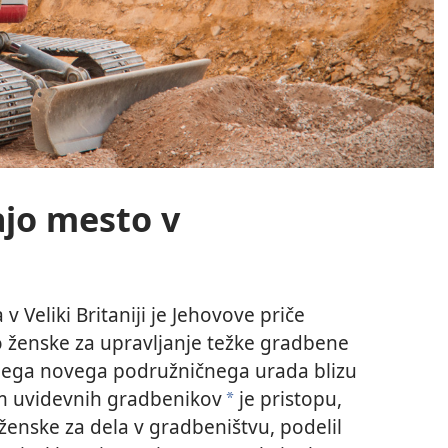
ajo mesto v
 Veliki Britaniji je Jehovove priče
jo ženske za upravljanje težke gradbene
jega novega podružničnega urada blizu
m uvidevnih gradbenikov
je pristopu,
a
ženske za dela v gradbeništvu, podelil