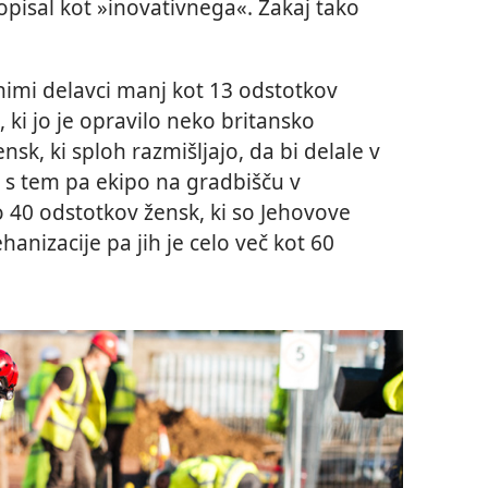
 opisal kot »inovativnega«. Zakaj tako
enimi delavci manj kot 13 odstotkov
 ki jo je opravilo neko britansko
nsk, ki sploh razmišljajo, da bi delale v
u s tem pa ekipo na gradbišču v
o 40 odstotkov žensk, ki so Jehovove
anizacije pa jih je celo več kot 60