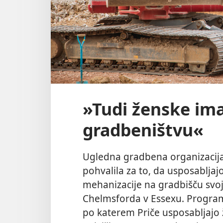
»Tudi ženske im
gradbeništvu«
Ugledna gradbena organizacija v
pohvalila za to, da usposablja
mehanizacije na gradbišču svo
Chelmsforda v Essexu. Progra
po katerem Priče usposabljajo 