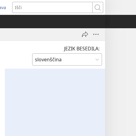
java
dpre
Išči
vo
no)
JEZIK BESEDILA: