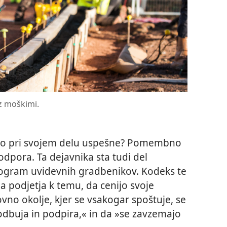
z moškimi.
so pri svojem delu uspešne? Pomembno
dpora. Ta dejavnika sta tudi del
rogram uvidevnih gradbenikov. Kodeks te
 podjetja k temu, da cenijo svoje
ovno okolje, kjer se vsakogar spoštuje, se
odbuja in podpira,« in da »se zavzemajo