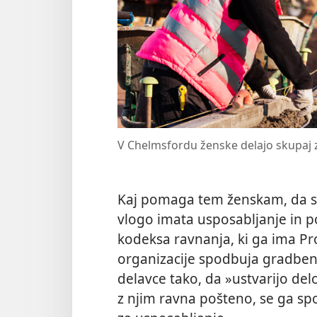
V Chelmsfordu ženske delajo skupaj 
Kaj pomaga tem ženskam, da 
vlogo imata usposabljanje in po
kodeksa ravnanja, ki ga ima P
organizacije spodbuja gradbena
delavce tako, da »ustvarijo del
z njim ravna pošteno, se ga sp