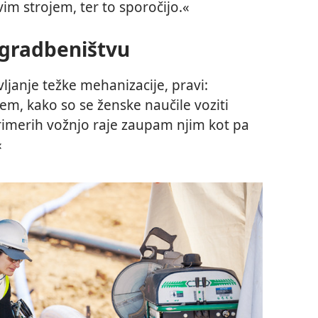
ovim strojem, ter to sporočijo.«
gradbeništvu
vljanje težke mehanizacije, pravi:
m, kako so se ženske naučile voziti
rimerih vožnjo raje zaupam njim kot pa
«