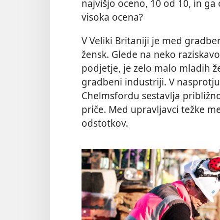
najvišjo oceno, 10 od 10, in ga
visoka ocena?
V Veliki Britaniji je med gradb
žensk. Glede na neko raziskavo,
podjetje, je zelo malo mladih že
gradbeni industriji. V nasprotj
Chelmsfordu sestavlja približn
priče. Med upravljavci težke meh
odstotkov.