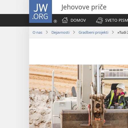
JW.ORG
Jehovove priče
DOMOV
SVETO PISM
O nas
Dejavnosti
Gradbeni projekti
»Tudi