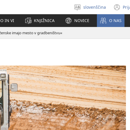
slovenščina
Pri
Izberite
(o
jezik
no
O IN VI
KNJIŽNICA
NOVICE
O NAS
ok
 ženske imajo mesto v gradbeništvu«