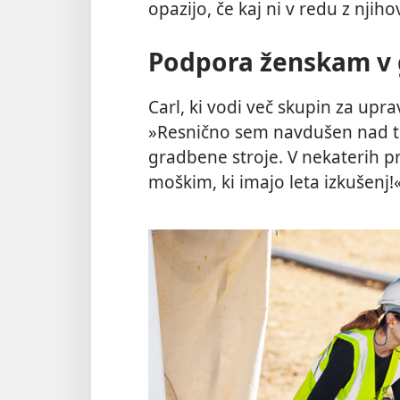
opazijo, če kaj ni v redu z njih
Podpora ženskam v 
Carl, ki vodi več skupin za upra
»Resnično sem navdušen nad te
gradbene stroje. V nekaterih p
moškim, ki imajo leta izkušenj!