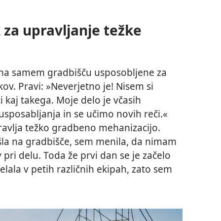
 za upravljanje težke
le na samem gradbišču usposobljene za
ov. Pravi: »Neverjetno je! Nisem si
 kaj takega. Moje delo je včasih
sposabljanja in se učimo novih reči.«
pravlja težko gradbeno mehanizacijo.
išla na gradbišče, sem menila, da nimam
v pri delu. Toda že prvi dan se je začelo
lala v petih različnih ekipah, zato sem