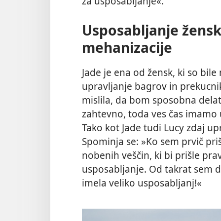
za usposabljanje«.
Usposabljanje žensk
mehanizacije
Jade je ena od žensk, ki so bi
upravljanje bagrov in prekucnik
mislila, da bom sposobna delati
zahtevno, toda ves čas imamo u
Tako kot Jade tudi Lucy zdaj u
Spominja se: »Ko sem prvič pr
nobenih veščin, ki bi prišle pra
usposabljanje. Od takrat sem de
imela veliko usposabljanj!«