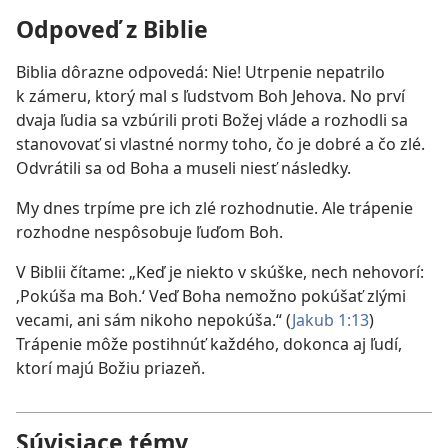
Odpoveď z Biblie
Biblia dôrazne odpovedá: Nie! Utrpenie nepatrilo
k zámeru, ktorý mal s ľudstvom Boh Jehova. No prví
dvaja ľudia sa vzbúrili proti Božej vláde a rozhodli sa
stanovovať si vlastné normy toho, čo je dobré a čo zlé.
Odvrátili sa od Boha a museli niesť následky.
My dnes trpíme pre ich zlé rozhodnutie. Ale trápenie
rozhodne nespôsobuje ľuďom Boh.
V Biblii čítame: „Keď je niekto v skúške, nech nehovorí:
‚Pokúša ma Boh.‘ Veď Boha nemožno pokúšať zlými
vecami, ani sám nikoho nepokúša.“ ​(
Jakub 1:13
)
Trápenie môže postihnúť každého, dokonca aj ľudí,
ktorí majú Božiu priazeň.
Súvisiace témy