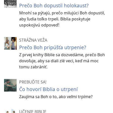
Prečo Boh dopustil holokaust?
Mnohí sa pýtajú, prečo milujúci Boh dopustil,
aby ľudia toľko trpeli. Biblia poskytuje
uspokojivú odpoveď!
STRÁŽNA VEŽA
Prečo Boh pripúšťa utrpenie?
Z prvej knihy Biblie sa dozvedáme, prečo Boh
dovoľuje, aby sa diali zlé veci, keď má moc
tomu zabrániť.
PREBUĎTE SA!
Čo hovorí Biblia o utrpení
Zaujíma sa Boh o to, ako veľmi trpíme?
UČENIE BIBLIE