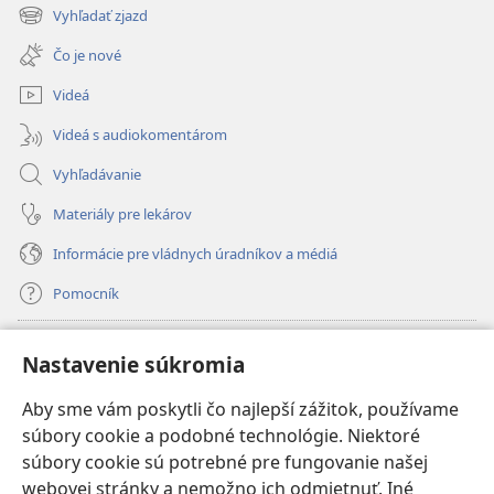
nové
Vyhľadať zjazd
(otvorí
okno)
nové
Čo je nové
okno)
Videá
Videá s audiokomentárom
Vyhľadávanie
Materiály pre lekárov
Informácie pre vládnych úradníkov a médiá
Pomocník
Dary
(otvorí
Nastavenie súkromia
nové
okno)
Aby sme vám poskytli čo najlepší zážitok, používame
INTERNETOVÁ KNIŽNICA Strážnej veže
(otvorí
súbory cookie a podobné technológie. Niektoré
nové
®
JW Hub
súbory cookie sú potrebné pre fungovanie našej
okno)
(otvorí
webovej stránky a nemožno ich odmietnuť. Iné
nové