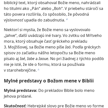
biblický text, ktorý obsahoval Božie meno, nahrádzali
ho titulmi ako „Pán“ alebo „Boh“. V priebehu stáročí sa
táto povera rozšírila, čo spôsobilo, že pôvodná
výslovnosť upadla do zabudnutia.
b
Niektorí si myslia, že Božie meno sa vyslovovalo
„Jahve“, ďalší uvádzajú iné tvary. Vo zvitku od Mŕtveho
mora, ktorý obsahuje časť gréckeho prekladu
3. Mojžišovej, sa Božie meno píše
Iaó
. Podľa gréckych
spisov zo začiatku nášho letopočtu sa Božie meno
písalo aj
Iaé
,
Iabe
a
Iaoue
. No pri žiadnej z týchto podôb
nie je isté, že ide o formu, ktorá sa používala
v starohebrejčine.
c
Mylné predstavy o Božom mene v Biblii
Mylná predstava:
Do prekladov Biblie bolo meno
Jehova pridané.
Skutočnosť:
Hebrejské slovo pre Božie meno vo forme