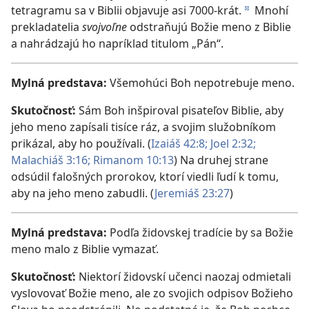
tetragramu sa v Biblii objavuje asi 7000-krát.
Mnohí
d
prekladatelia
svojvoľne
odstraňujú Božie meno z Biblie
a nahrádzajú ho napríklad titulom „Pán“.
Mylná predstava:
Všemohúci Boh nepotrebuje meno.
Skutočnosť:
Sám Boh inšpiroval pisateľov Biblie, aby
jeho meno zapísali tisíce ráz, a svojim služobníkom
prikázal, aby ho používali. (
Izaiáš 42:8;
Joel 2:32;
Malachiáš 3:16;
Rimanom 10:13
) Na druhej strane
odsúdil falošných prorokov, ktorí viedli ľudí k tomu,
aby na jeho meno zabudli. (
Jeremiáš 23:27
)
Mylná predstava:
Podľa židovskej tradície by sa Božie
meno malo z Biblie vymazať.
Skutočnosť:
Niektorí židovskí učenci naozaj odmietali
vyslovovať Božie meno, ale zo svojich odpisov Božieho