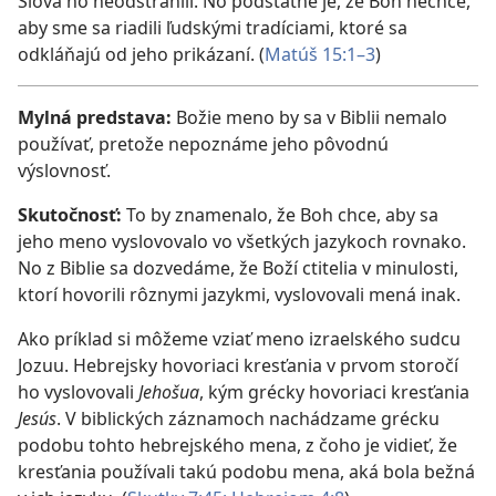
Slova ho neodstránili. No podstatné je, že Boh nechce,
aby sme sa riadili ľudskými tradíciami, ktoré sa
odkláňajú od jeho prikázaní. (
Matúš 15:1–3
)
Mylná predstava:
Božie meno by sa v Biblii nemalo
používať, pretože nepoznáme jeho pôvodnú
výslovnosť.
Skutočnosť:
To by znamenalo, že Boh chce, aby sa
jeho meno vyslovovalo vo všetkých jazykoch rovnako.
No z Biblie sa dozvedáme, že Boží ctitelia v minulosti,
ktorí hovorili rôznymi jazykmi, vyslovovali mená inak.
Ako príklad si môžeme vziať meno izraelského sudcu
Jozuu. Hebrejsky hovoriaci kresťania v prvom storočí
ho vyslovovali
Jehošua
, kým grécky hovoriaci kresťania
Jesús
. V biblických záznamoch nachádzame grécku
podobu tohto hebrejského mena, z čoho je vidieť, že
kresťania používali takú podobu mena, aká bola bežná