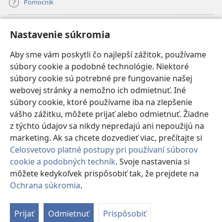
Pomocník
Dary
(otvorí
Nastavenie súkromia
nové
okno)
Aby sme vám poskytli čo najlepší zážitok, používame
INTERNETOVÁ KNIŽNICA Strážnej veže
(otvorí
súbory cookie a podobné technológie. Niektoré
nové
®
JW Hub
súbory cookie sú potrebné pre fungovanie našej
okno)
(otvorí
webovej stránky a nemožno ich odmietnuť. Iné
nové
®
JW Library
okno)
súbory cookie, ktoré používame iba na zlepšenie
vášho zážitku, môžete prijať alebo odmietnuť. Žiadne
Watchtower Library
z týchto údajov sa nikdy nepredajú ani nepoužijú na
marketing. Ak sa chcete dozvedieť viac, prečítajte si
Celosvetovo platné postupy pri používaní súborov
cookie a podobných techník
. Svoje nastavenia si
Copyright
© 2026 Watch Tower Bible and Tract Society of Pennsylvania.
môžete kedykoľvek prispôsobiť tak, že prejdete na
PODMIENKY POUŽÍVANIA
|
OCHRANA SÚKROMIA
|
NASTAVENIE
Ochrana súkromia
.
SÚKROMIA
Prijať
Odmietnuť
Prispôsobiť