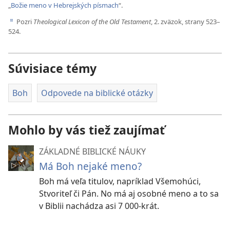
„
Božie meno v Hebrejských písmach
“.
Pozri
Theological Lexicon of the Old Testament
, 2. zväzok, strany 523–
d
524.
Súvisiace témy
Boh
Odpovede na biblické otázky
Mohlo by vás tiež zaujímať
ZÁKLADNÉ BIBLICKÉ NÁUKY
Má Boh nejaké meno?
Boh má veľa titulov, napríklad Všemohúci,
Stvoriteľ či Pán. No má aj osobné meno a to sa
v Biblii nachádza asi 7 000-krát.