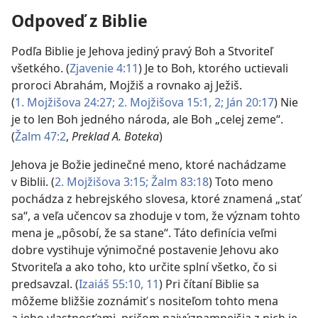
Odpoveď z Biblie
Podľa Biblie je Jehova jediný pravý Boh a Stvoriteľ
všetkého. (
Zjavenie 4:11
) Je to Boh, ktorého uctievali
proroci Abrahám, Mojžiš a rovnako aj Ježiš.
(
1. Mojžišova 24:27;
2. Mojžišova 15:1, 2;
Ján 20:17
) Nie
je to len Boh jedného národa, ale Boh „celej zeme“.
(
Žalm 47:2
,
Preklad A. Boteka
)
Jehova je Božie jedinečné meno, ktoré nachádzame
v Biblii. (
2. Mojžišova 3:15;
Žalm 83:18
) Toto meno
pochádza z hebrejského slovesa, ktoré znamená „stať
sa“, a veľa učencov sa zhoduje v tom, že význam tohto
mena je „pôsobí, že sa stane“. Táto definícia veľmi
dobre vystihuje výnimočné postavenie Jehovu ako
Stvoriteľa a ako toho, kto určite splní všetko, čo si
predsavzal. (
Izaiáš 55:10, 11
) Pri čítaní Biblie sa
môžeme bližšie zoznámiť s nositeľom tohto mena