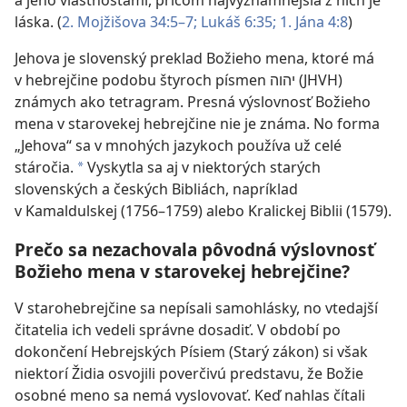
a jeho vlastnosťami, pričom najvýznamnejšia z nich je
láska. (
2. Mojžišova 34:5–7;
Lukáš 6:35;
1. Jána 4:8
)
Jehova je slovenský preklad Božieho mena, ktoré má
v hebrejčine podobu štyroch písmen יהוה (JHVH)
známych ako tetragram. Presná výslovnosť Božieho
mena v starovekej hebrejčine nie je známa. No forma
„Jehova“ sa v mnohých jazykoch používa už celé
stáročia.
Vyskytla sa aj v niektorých starých
a
slovenských a českých Bibliách, napríklad
v Kamaldulskej (1756–1759) alebo Kralickej Biblii (1579).
Prečo sa nezachovala pôvodná výslovnosť
Božieho mena v starovekej hebrejčine?
V starohebrejčine sa nepísali samohlásky, no vtedajší
čitatelia ich vedeli správne dosadiť. V období po
dokončení Hebrejských Písiem (Starý zákon) si však
niektorí Židia osvojili poverčivú predstavu, že Božie
osobné meno sa nemá vyslovovať. Keď nahlas čítali