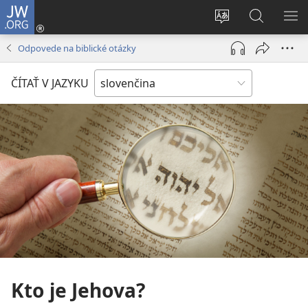
JW.ORG
Prihlásiť
sa
Zmeniť
Vyhľadáva
ZO
(otvorí
jazyk
na
PO
Odpovede na biblické otázky
nové
stránky
JW.ORG
okno)
ČÍTAŤ V JAZYKU
Kto je Jehova?