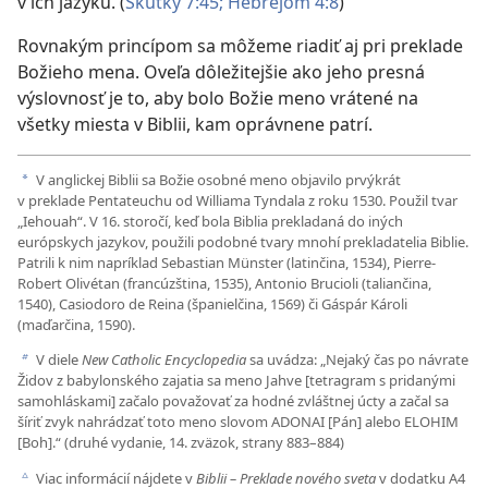
v ich jazyku. (
Skutky 7:45;
Hebrejom 4:8
)
Rovnakým princípom sa môžeme riadiť aj pri preklade
Božieho mena. Oveľa dôležitejšie ako jeho presná
výslovnosť je to, aby bolo Božie meno vrátené na
všetky miesta v Biblii, kam oprávnene patrí.
V anglickej Biblii sa Božie osobné meno objavilo prvýkrát
a
v preklade Pentateuchu od Williama Tyndala z roku 1530. Použil tvar
„Iehouah“. V 16. storočí, keď bola Biblia prekladaná do iných
európskych jazykov, použili podobné tvary mnohí prekladatelia Biblie.
Patrili k nim napríklad Sebastian Münster (latinčina, 1534), Pierre-
Robert Olivétan (francúzština, 1535), Antonio Brucioli (taliančina,
1540), Casiodoro de Reina (španielčina, 1569) či Gáspár Károli
(maďarčina, 1590).
V diele
New Catholic Encyclopedia
sa uvádza: „Nejaký čas po návrate
b
Židov z babylonského zajatia sa meno Jahve [tetragram s pridanými
samohláskami] začalo považovať za hodné zvláštnej úcty a začal sa
šíriť zvyk nahrádzať toto meno slovom ADONAI [Pán] alebo ELOHIM
[Boh].“ ​(druhé vydanie, 14. zväzok, strany 883–884)
Viac informácií nájdete v
Biblii – Preklade nového sveta
v dodatku A4
c