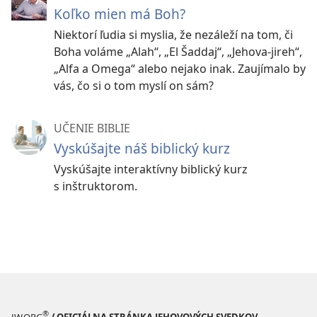
Koľko mien má Boh?
Niektorí ľudia si myslia, že nezáleží na tom, či
Boha voláme „Alah“, „El Šaddaj“, „Jehova-jireh“,
„Alfa a Omega“ alebo nejako inak. Zaujímalo by
vás, čo si o tom myslí on sám?
UČENIE BIBLIE
Vyskúšajte náš biblický kurz
Vyskúšajte interaktívny biblický kurz
s inštruktorom.
®
JW.ORG
/ OFICIÁLNA STRÁNKA JEHOVOVÝCH SVEDKOV