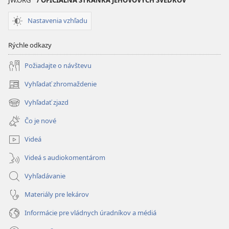
Nastavenia vzhľadu
Rýchle odkazy
Požiadajte o návštevu
Vyhľadať zhromaždenie
(otvorí
nové
Vyhľadať zjazd
(otvorí
okno)
nové
Čo je nové
okno)
Videá
Videá s audiokomentárom
Vyhľadávanie
Materiály pre lekárov
Informácie pre vládnych úradníkov a médiá