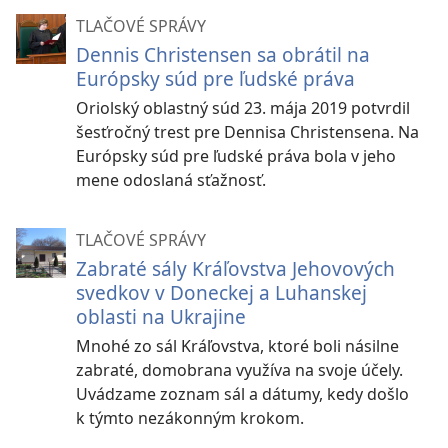
TLAČOVÉ SPRÁVY
Dennis Christensen sa obrátil na
Európsky súd pre ľudské práva
Oriolský oblastný súd 23. mája 2019 potvrdil
šesťročný trest pre Dennisa Christensena. Na
Európsky súd pre ľudské práva bola v jeho
mene odoslaná sťažnosť.
TLAČOVÉ SPRÁVY
Zabraté sály Kráľovstva Jehovových
svedkov v Doneckej a Luhanskej
oblasti na Ukrajine
Mnohé zo sál Kráľovstva, ktoré boli násilne
zabraté, domobrana využíva na svoje účely.
Uvádzame zoznam sál a dátumy, kedy došlo
k týmto nezákonným krokom.