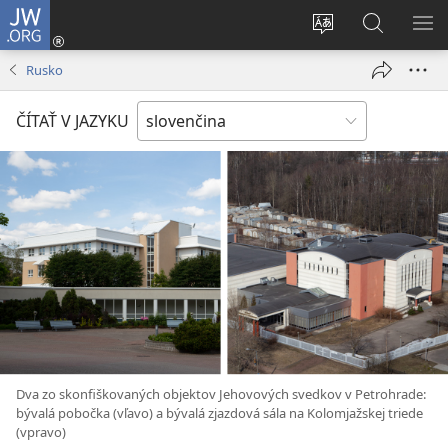
JW.ORG
Prihlásiť
sa
Zmeniť
Vyhľadáva
ZO
(otvorí
jazyk
na
PO
Rusko
nové
stránky
JW.ORG
okno)
ČÍTAŤ V JAZYKU
Dva zo skonfiškovaných objektov Jehovových svedkov v Petrohrade:
bývalá pobočka (vľavo) a bývalá zjazdová sála na Kolomjažskej triede
(vpravo)