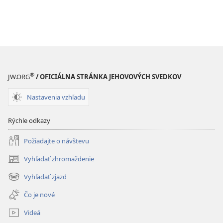
®
JW.ORG
/ OFICIÁLNA STRÁNKA JEHOVOVÝCH SVEDKOV
Nastavenia vzhľadu
Rýchle odkazy
Požiadajte o návštevu
Vyhľadať zhromaždenie
(otvorí
nové
Vyhľadať zjazd
(otvorí
okno)
nové
Čo je nové
okno)
Videá