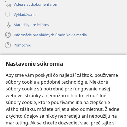
Videá s audiokomentárom
Vyhľadávanie
Materiály pre lekárov
Informácie pre vládnych úradníkov a médiá
Pomocník
Dary
(otvorí
Nastavenie súkromia
nové
okno)
Aby sme vám poskytli čo najlepší zážitok, používame
INTERNETOVÁ KNIŽNICA Strážnej veže
(otvorí
súbory cookie a podobné technológie. Niektoré
nové
®
JW Hub
súbory cookie sú potrebné pre fungovanie našej
okno)
(otvorí
webovej stránky a nemožno ich odmietnuť. Iné
nové
®
JW Library
okno)
súbory cookie, ktoré používame iba na zlepšenie
vášho zážitku, môžete prijať alebo odmietnuť. Žiadne
Watchtower Library
z týchto údajov sa nikdy nepredajú ani nepoužijú na
marketing. Ak sa chcete dozvedieť viac, prečítajte si