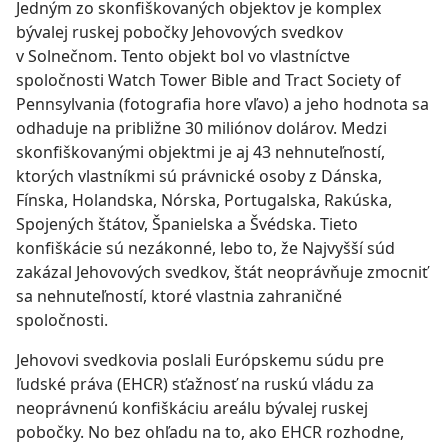
Jedným zo skonfiškovaných objektov je komplex
bývalej ruskej pobočky Jehovových svedkov
v Solnečnom. Tento objekt bol vo vlastníctve
spoločnosti Watch Tower Bible and Tract Society of
Pennsylvania (fotografia hore vľavo) a jeho hodnota sa
odhaduje na približne 30 miliónov dolárov. Medzi
skonfiškovanými objektmi je aj 43 nehnuteľností,
ktorých vlastníkmi sú právnické osoby z Dánska,
Fínska, Holandska, Nórska, Portugalska, Rakúska,
Spojených štátov, Španielska a Švédska. Tieto
konfiškácie sú nezákonné, lebo to, že Najvyšší súd
zakázal Jehovových svedkov, štát neoprávňuje zmocniť
sa nehnuteľností, ktoré vlastnia zahraničné
spoločnosti.
Jehovovi svedkovia poslali Európskemu súdu pre
ľudské práva (EHCR) sťažnosť na ruskú vládu za
neoprávnenú konfiškáciu areálu bývalej ruskej
pobočky. No bez ohľadu na to, ako EHCR rozhodne,