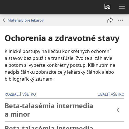
Zmeniť
ZO
jazyk
PO
Materiály pre lekárov
stránky
Ochorenia a zdravotné stavy
Klinické postupy na liečbu konkrétnych ochorení
a stavov bez použitia transfúzie. Zvoľte si záhlavie
a potom si vyberte konkrétny postup. Kliknutím na
nadpis článku zobrazíte celý lekársky článok alebo
bibliografický záznam.
ROZBALIŤ VŠETKO
ZBALIŤ VŠETKO
Beta-talasémia intermedia
a minor
Beta-talasémia intermedia