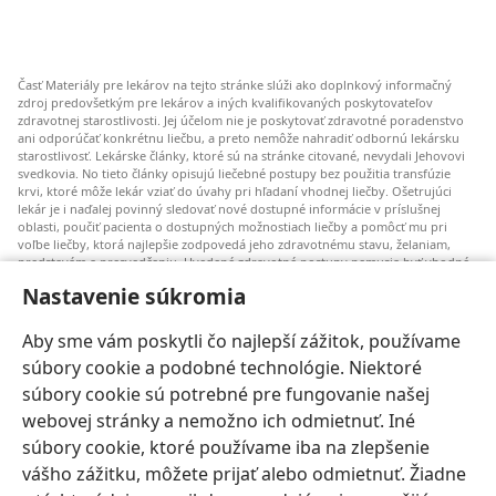
Časť Materiály pre lekárov na tejto stránke slúži ako doplnkový informačný
zdroj predovšetkým pre lekárov a iných kvalifikovaných poskytovateľov
zdravotnej starostlivosti. Jej účelom nie je poskytovať zdravotné poradenstvo
ani odporúčať konkrétnu liečbu, a preto nemôže nahradiť odbornú lekársku
starostlivosť. Lekárske články, ktoré sú na stránke citované, nevydali Jehovovi
svedkovia. No tieto články opisujú liečebné postupy bez použitia transfúzie
krvi, ktoré môže lekár vziať do úvahy pri hľadaní vhodnej liečby. Ošetrujúci
lekár je i naďalej povinný sledovať nové dostupné informácie v príslušnej
oblasti, poučiť pacienta o dostupných možnostiach liečby a pomôcť mu pri
voľbe liečby, ktorá najlepšie zodpovedá jeho zdravotnému stavu, želaniam,
predstavám a presvedčeniu. Uvedené zdravotné postupy nemusia byť vhodné
ani prijateľné pre všetkých pacientov.
Nastavenie súkromia
Pre pacientov: Svoj zdravotný stav a vhodné liečebné postupy vždy konzultujte
s lekárom alebo s iným kvalifikovaným poskytovateľom zdravotnej
Aby sme vám poskytli čo najlepší zážitok, používame
starostlivosti. V prípade zdravotných problémov vždy konzultujte s lekárom.
súbory cookie a podobné technológie. Niektoré
Podmienky používania tejto stránky upravuje dokument Podmienky
súbory cookie sú potrebné pre fungovanie našej
používania.
webovej stránky a nemožno ich odmietnuť. Iné
súbory cookie, ktoré používame iba na zlepšenie
vášho zážitku, môžete prijať alebo odmietnuť. Žiadne