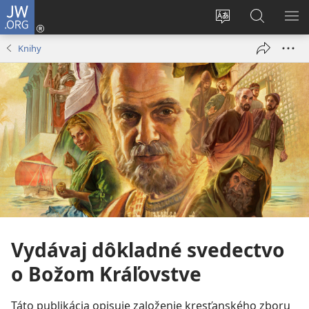
JW.ORG
Prihlásiť
sa
Zmeniť
Vyhľadáva
ZO
(otvorí
jazyk
na
PO
Knihy
nové
stránky
JW.ORG
okno)
Vydávaj dôkladné svedectvo
o Božom Kráľovstve
Táto publikácia opisuje založenie kresťanského zboru