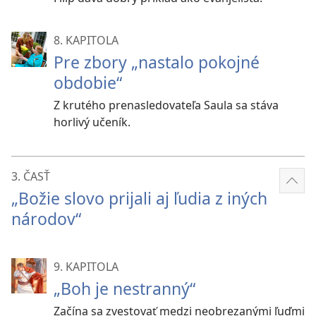
8. KAPITOLA
Pre zbory „nastalo pokojné
obdobie“
Z krutého prenasledovateľa Saula sa stáva
horlivý učeník.
3. ČASŤ
Zobr
„Božie slovo prijali aj ľudia z iných
viac
národov“
9. KAPITOLA
„Boh je nestranný“
Začína sa zvestovať medzi neobrezanými ľuďmi