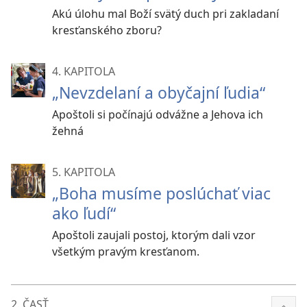
Akú úlohu mal Boží svätý duch pri zakladaní
kresťanského zboru?
4. KAPITOLA
„Nevzdelaní a obyčajní ľudia“
Apoštoli si počínajú odvážne a Jehova ich
žehná
5. KAPITOLA
„Boha musíme poslúchať viac
ako ľudí“
Apoštoli zaujali postoj, ktorým dali vzor
všetkým pravým kresťanom.
2. ČASŤ