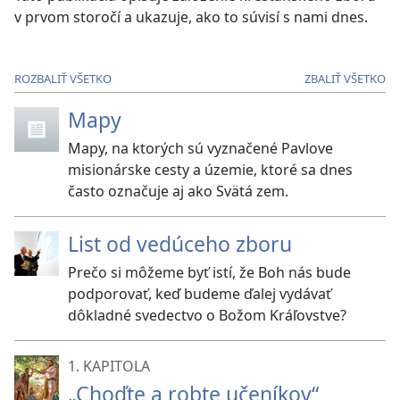
v prvom storočí a ukazuje, ako to súvisí s nami dnes.
ROZBALIŤ VŠETKO
ZBALIŤ VŠETKO
Mapy
Mapy, na ktorých sú vyznačené Pavlove
misionárske cesty a územie, ktoré sa dnes
často označuje aj ako Svätá zem.
List od vedúceho zboru
Prečo si môžeme byť istí, že Boh nás bude
podporovať, keď budeme ďalej vydávať
dôkladné svedectvo o Božom Kráľovstve?
1. KAPITOLA
„Choďte a robte učeníkov“