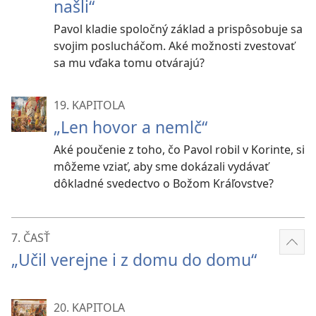
našli“
Pavol kladie spoločný základ a prispôsobuje sa
svojim poslucháčom. Aké možnosti zvestovať
sa mu vďaka tomu otvárajú?
19. KAPITOLA
„Len hovor a nemlč“
Aké poučenie z toho, čo Pavol robil v Korinte, si
môžeme vziať, aby sme dokázali vydávať
dôkladné svedectvo o Božom Kráľovstve?
7. ČASŤ
Zobr
„Učil verejne i z domu do domu“
viac
20. KAPITOLA