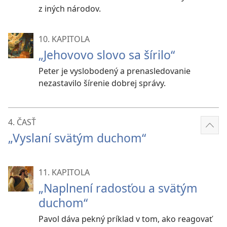
z iných národov.
10. KAPITOLA
„Jehovovo slovo sa šírilo“
Peter je vyslobodený a prenasledovanie
nezastavilo šírenie dobrej správy.
4. ČASŤ
Zobr
„Vyslaní svätým duchom“
viac
11. KAPITOLA
„Naplnení radosťou a svätým
duchom“
Pavol dáva pekný príklad v tom, ako reagovať