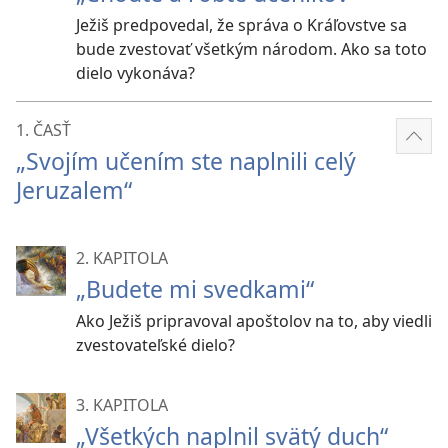
Ježiš predpovedal, že správa o Kráľovstve sa
bude zvestovať všetkým národom. Ako sa toto
dielo vykonáva?
1. ČASŤ
Zobr
„Svojím učením ste naplnili celý
viac
Jeruzalem“
2. KAPITOLA
„Budete mi svedkami“
Ako Ježiš pripravoval apoštolov na to, aby viedli
zvestovateľské dielo?
3. KAPITOLA
„Všetkých naplnil svätý duch“