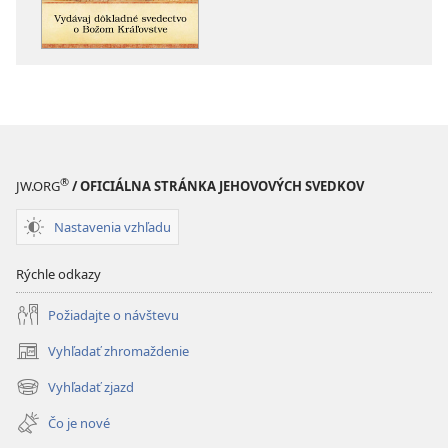
Vydávaj
dôkladné
dôkladné
svedectvo
svedectvo
o Božom
o Božom
Kráľovstve
Kráľovstve
®
JW.ORG
/ OFICIÁLNA STRÁNKA JEHOVOVÝCH SVEDKOV
Nastavenia vzhľadu
Rýchle odkazy
Požiadajte o návštevu
Vyhľadať zhromaždenie
(otvorí
nové
Vyhľadať zjazd
(otvorí
okno)
nové
Čo je nové
okno)