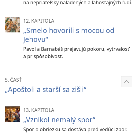
na nepriateľsky naladených a ľahostajných ľudí.
12. KAPITOLA
„Smelo hovorili s mocou od
Jehovu“
Pavol a Barnabáš prejavujú pokoru, vytrvalosť
a prispôsobivosť.
5. ČASŤ
Zobr
„Apoštoli a starší sa zišli“
viac
13. KAPITOLA
„Vznikol nemalý spor“
Spor o obriezku sa dostáva pred vedúci zbor.