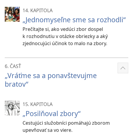
14. KAPITOLA
„Jednomyseľne sme sa rozhodli“
Prečítajte si, ako vedúci zbor dospel
k rozhodnutiu v otázke obriezky a aký
zjednocujúci účinok to malo na zbory.
6. ČASŤ
Zobr
„Vráťme sa a ponavštevujme
viac
bratov“
15. KAPITOLA
„Posilňoval zbory“
Cestujúci služobníci pomáhajú zborom
upevňovať sa vo viere.