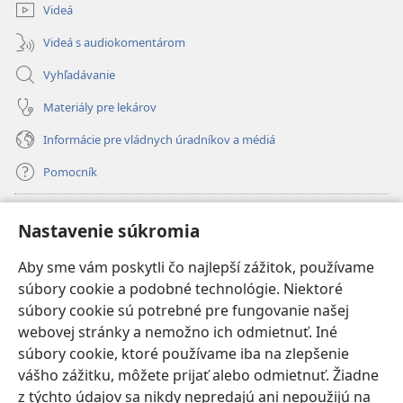
Videá
Videá s audiokomentárom
Vyhľadávanie
Materiály pre lekárov
Informácie pre vládnych úradníkov a médiá
Pomocník
Dary
(otvorí
Nastavenie súkromia
nové
okno)
Aby sme vám poskytli čo najlepší zážitok, používame
INTERNETOVÁ KNIŽNICA Strážnej veže
(otvorí
súbory cookie a podobné technológie. Niektoré
nové
®
JW Hub
súbory cookie sú potrebné pre fungovanie našej
okno)
(otvorí
webovej stránky a nemožno ich odmietnuť. Iné
nové
®
JW Library
okno)
súbory cookie, ktoré používame iba na zlepšenie
vášho zážitku, môžete prijať alebo odmietnuť. Žiadne
Watchtower Library
z týchto údajov sa nikdy nepredajú ani nepoužijú na