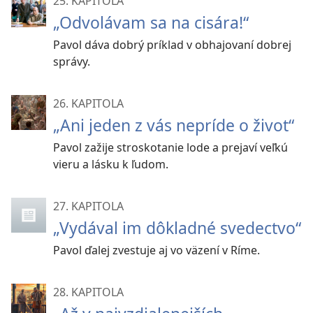
25. KAPITOLA
„Odvolávam sa na cisára!“
Pavol dáva dobrý príklad v obhajovaní dobrej
správy.
26. KAPITOLA
„Ani jeden z vás nepríde o život“
Pavol zažije stroskotanie lode a prejaví veľkú
vieru a lásku k ľudom.
27. KAPITOLA
„Vydával im dôkladné svedectvo“
Pavol ďalej zvestuje aj vo väzení v Ríme.
28. KAPITOLA