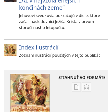
„Až v najvzdialenejších
končinách zeme“
Jehovovi svedkovia pokračujú v diele, ktoré
začali nasledovníci Ježiša Krista v prvom
storočí nášho letopočtu.
Index ilustrácií
Zoznam ilustrácií použitých v tejto publikácii.
STIAHNUŤ VO FORMÁTE
Možnosti
Možnosti
sťahovania
sťahovania
elektronických
audionahráv
publikácií
Vydávaj