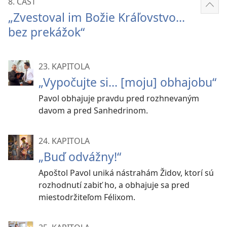
8. ČASŤ
Zobr
„Zvestoval im Božie Kráľovstvo...
viac
bez prekážok“
23. KAPITOLA
„Vypočujte si... [moju] obhajobu“
Pavol obhajuje pravdu pred rozhnevaným
davom a pred Sanhedrinom.
24. KAPITOLA
„Buď odvážny!“
Apoštol Pavol uniká nástrahám Židov, ktorí sú
rozhodnutí zabiť ho, a obhajuje sa pred
miestodržiteľom Félixom.