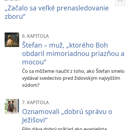
Zobr
„Začalo sa veľké prenasledovanie
viac
zboru“
6. KAPITOLA
Štefan – muž, „ktorého Boh
obdaril mimoriadnou priazňou a
mocou“
Čo sa môžeme naučiť z toho, ako Štefan smelo
vydával svedectvo pred židovským najvyšším
súdom?
7. KAPITOLA
Oznamovali „dobrú správu o
Ježišovi“
Filip dáva dobrý príklad ako evanjelista.