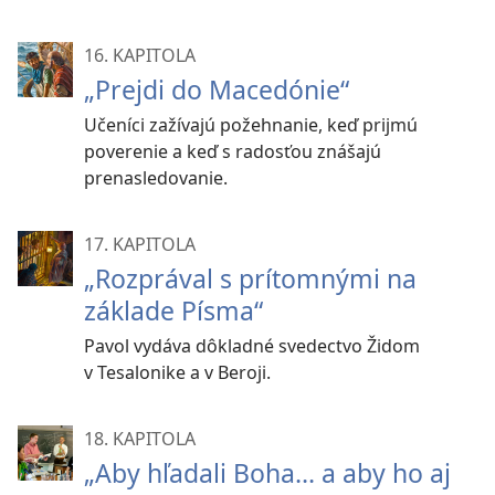
16. KAPITOLA
„Prejdi do Macedónie“
Učeníci zažívajú požehnanie, keď prijmú
poverenie a keď s radosťou znášajú
prenasledovanie.
17. KAPITOLA
„Rozprával s prítomnými na
základe Písma“
Pavol vydáva dôkladné svedectvo Židom
v Tesalonike a v Beroji.
18. KAPITOLA
„Aby hľadali Boha... a aby ho aj