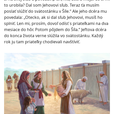
to urobila? Dal som Jehovovi sľub. Teraz ťa musím
poslať slúžiť do svätostánku v Šíle.“ Ale jeho dcéra mu
povedala: „Otecko, ak si dal sľub Jehovovi, musíš ho
splniť. Len mi, prosím, dovoľ odísť s priateľkami na dva
mesiace do hôr. Potom pôjdem do Šíla.“ Jeftova dcéra
do konca života verne slúžila vo svätostánku. Každý
rok ju tam priateľky chodievali navštíviť.