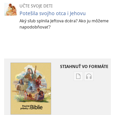
UČTE SVOJE DETI
Potešila svojho otca i Jehovu
Aký sľub splnila Jeftova dcéra? Ako ju môžeme
napodobňovať?
STIAHNUŤ VO FORMÁTE
Možnosti
Možnosti
sťahovania
sťahovania
elektronických
audionahráv
publikácií
Poučné
Poučné
príbehy
príbehy
z Biblie