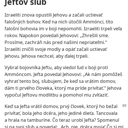
Jeftov sľub
Izraeliti znova opustili Jehovu a začali uctievať
falošných bohov. Keď na nich útočili Ammónci, títo
falošní bohovia im v boji nepomohli. Izraeliti trpeli veľa
rokov. Napokon povedali Jehovovi: „Zhrešili sme.
Prosíme, zachráň nás pred našimi nepriateľmi.“
Izraeliti zničili svoje modly a opäť začali uctievať
Jehovu. Jehova nechcel, aby ďalej trpeli.
Vybral bojovníka Jeftu, aby viedol ľud v boji proti
Ammóncom. Jefta povedal Jehovovi: „Ak nám pomôžeš
vyhrať tento boj, sľubujem, že keď sa vrátim domov,
dám ti prvého človeka, ktorý ma príde privítať.“ Jehova
vypočul Jeftovu modlitbu a pomohol mu zvíťaziť.
Keď sa Jefta vrátil domov, prvý človek, ktorý ho bežal
privítať, bola jeho dcéra, jeho jediné dieťa. Tancovala
a hrala na tamburíne. Čo teraz urobí Jefta? Spomenul
si na svoj sľub a povedal: „Ach, nie, dcéra moja! Čo si mi