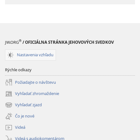
z Biblie
®
JW.ORG
/ OFICIÁLNA STRÁNKA JEHOVOVÝCH SVEDKOV
Nastavenia vzhľadu
Rýchle odkazy
Požiadajte o návštevu
Vyhľadať zhromaždenie
(otvorí
nové
Vyhľadať zjazd
(otvorí
okno)
nové
Čo je nové
okno)
Videá
Videá s audiokomentárom