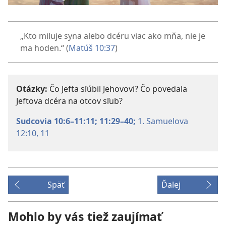
„Kto miluje syna alebo dcéru viac ako mňa, nie je
ma hoden.“ (
Matúš 10:37
)
Otázky:
Čo Jefta sľúbil Jehovovi? Čo povedala
Jeftova dcéra na otcov sľub?
Sudcovia 10:6–11:11;
11:29–40;
1. Samuelova
12:10, 11
Späť
Ďalej
Mohlo by vás tiež zaujímať