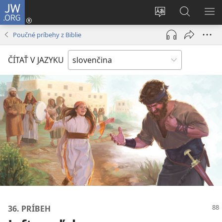
JW.ORG
Prihlásiť
sa
Zmeniť
Vyhľadáva
ZO
(otvorí
jazyk
na
PO
Poučné príbehy z Biblie
nové
stránky
JW.ORG
okno)
ČÍTAŤ V JAZYKU
36. PRÍBEH