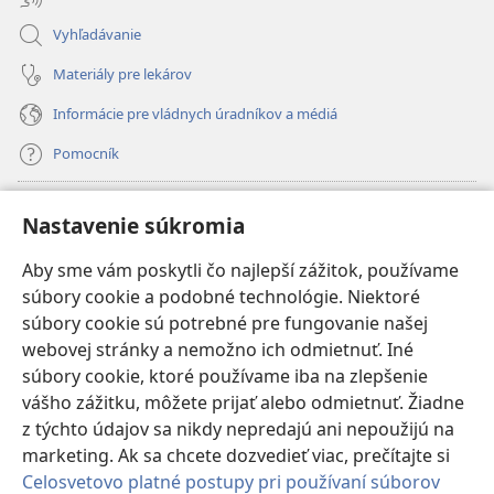
Vyhľadávanie
Materiály pre lekárov
Informácie pre vládnych úradníkov a médiá
Pomocník
Dary
(otvorí
Nastavenie súkromia
nové
okno)
Aby sme vám poskytli čo najlepší zážitok, používame
INTERNETOVÁ KNIŽNICA Strážnej veže
(otvorí
súbory cookie a podobné technológie. Niektoré
nové
®
JW Hub
súbory cookie sú potrebné pre fungovanie našej
okno)
(otvorí
webovej stránky a nemožno ich odmietnuť. Iné
nové
®
JW Library
okno)
súbory cookie, ktoré používame iba na zlepšenie
vášho zážitku, môžete prijať alebo odmietnuť. Žiadne
Watchtower Library
z týchto údajov sa nikdy nepredajú ani nepoužijú na
marketing. Ak sa chcete dozvedieť viac, prečítajte si
Celosvetovo platné postupy pri používaní súborov