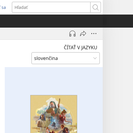
ť sa
rí
Hľadať
)
ČÍTAŤ V JAZYKU