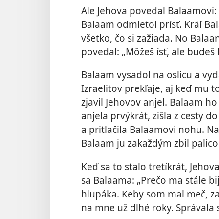
Ale Jehova povedal Balaamovi: „
Balaam odmietol prísť. Kráľ Ba
všetko, čo si zažiada. No Bala
povedal: „Môžeš ísť, ale budeš h
Balaam vysadol na oslicu a vyd
Izraelitov prekľaje, aj keď mu t
zjavil Jehovov anjel. Balaam ho 
anjela prvýkrát, zišla z cesty d
a pritlačila Balaamovi nohu. Nak
Balaam ju zakaždým zbil palico
Keď sa to stalo tretíkrát, Jehov
sa Balaama: „Prečo ma stále b
hlupáka. Keby som mal meč, zab
na mne už dlhé roky. Správala 