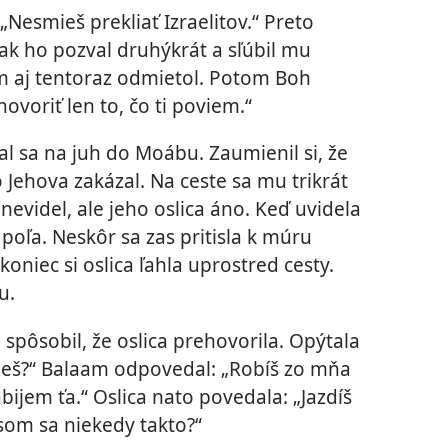
Nesmieš prekliať Izraelitov.“ Preto
lak ho pozval druhýkrát a sľúbil mu
am aj tentoraz odmietol. Potom Boh
ovoriť len to, čo ti poviem.“
al sa na juh do Moábu. Zaumienil si, že
o Jehova zakázal. Na ceste sa mu trikrát
nevidel, ale jeho oslica áno. Keď uvidela
o poľa. Neskôr sa zas pritisla k múru
oniec si oslica ľahla uprostred cesty.
u.
a spôsobil, že oslica prehovorila. Opýtala
iješ?“ Balaam odpovedal: „Robíš zo mňa
ijem ťa.“ Oslica nato povedala: „Jazdíš
som sa niekedy takto?“