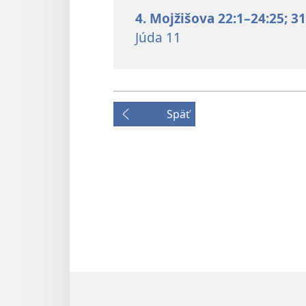
4. Mojžišova 22:1–24:25;
31
Júda 11
Späť