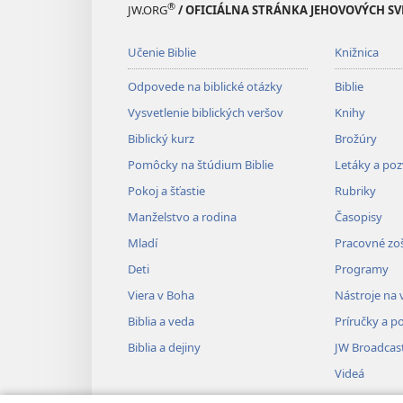
®
JW.ORG
/ OFICIÁLNA STRÁNKA JEHOVOVÝCH S
Učenie Biblie
Knižnica
Odpovede na biblické otázky
Biblie
Vysvetlenie biblických veršov
Knihy
Biblický kurz
Brožúry
Pomôcky na štúdium Biblie
Letáky a po
Pokoj a šťastie
Rubriky
Manželstvo a rodina
Časopisy
Mladí
Pracovné zoš
Deti
Programy
Viera v Boha
Nástroje na 
Biblia a veda
Príručky a p
Biblia a dejiny
JW Broadcas
Videá
Hudba