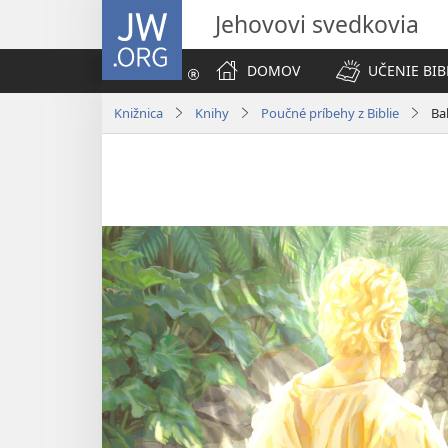
JW.ORG
Jehovovi svedkovia
DOMOV
UČENIE BIB
Knižnica
Knihy
Poučné príbehy z Biblie
Ba