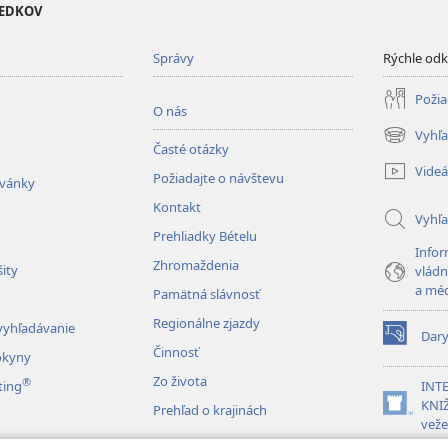
VEDKOV
Správy
Rýchle od
Požia
O nás
Vyhľa
(otvorí
Časté otázky
nové
Videá
Požiadajte o návštevu
okno)
zvánky
Kontakt
Vyhľ
Prehliadky Bételu
Infor
Zhromaždenia
ity
vládn
a mé
Pamätná slávnosť
Regionálne zjazdy
vyhľadávanie
Dar
(otvorí
Činnosť
okyny
nové
Zo života
®
okno)
ting
INT
KNIŽ
Prehľad o krajinách
(otvorí
veže
nové