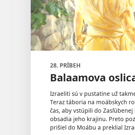
28. PRÍBEH
Balaamova oslica
Izraeliti sú v pustatine už tak
Teraz táboria na moábskych rov
čas, aby vstúpili do Zasľúbenej 
obsadia jeho krajinu. Preto po
prišiel do Moábu a preklial Izra