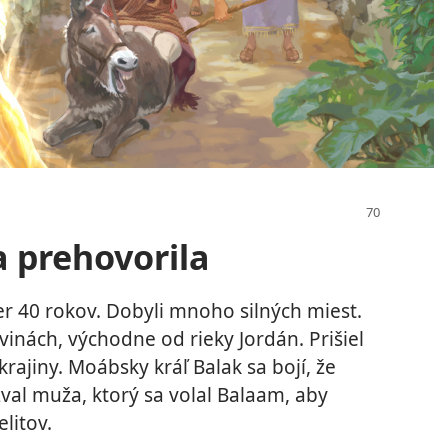
 prehovorila
mer 40 rokov. Dobyli mnoho silných miest.
inách, východne od rieky Jordán. Prišiel
krajiny. Moábsky kráľ Balak sa bojí, že
zval muža, ktorý sa volal Balaam, aby
elitov.