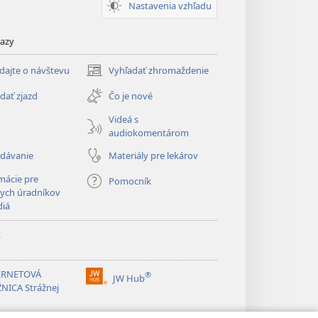
Nastavenia vzhľadu
kazy
dajte o návštevu
Vyhľadať zhromaždenie
(otvorí
nové
dať zjazd
Čo je nové
okno)
Videá s
audiokomentárom
adávanie
Materiály pre lekárov
mácie pre
Pomocník
ych úradníkov
diá
y
ERNETOVÁ
®
JW Hub
(otvorí
NICA Strážnej
nové
okno)