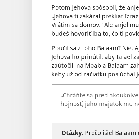
Potom Jehova spôsobil, že anje
„Jehova ti zakázal prekliať Izra
Vrátim sa domov.“ Ale anjel m
budeš hovoriť iba to, čo ti povi
Poučil sa z toho Balaam? Nie. Aj 
Jehova ho prinútil, aby Izrael 
zaútočili na Moáb a Balaam zah
keby už od začiatku poslúchal 
„Chráňte sa pred akoukoľve
hojnosť, jeho majetok mu nez
Otázky:
Prečo išiel Balaam 