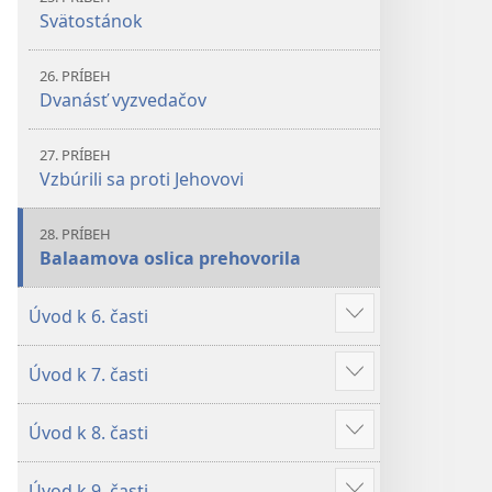
Svätostánok
26. PRÍBEH
Dvanásť vyzvedačov
27. PRÍBEH
Vzbúrili sa proti Jehovovi
28. PRÍBEH
Balaamova oslica prehovorila
Úvod k 6. časti
Zobraziť
viac
Úvod k 7. časti
Zobraziť
viac
Úvod k 8. časti
Zobraziť
viac
Úvod k 9. časti