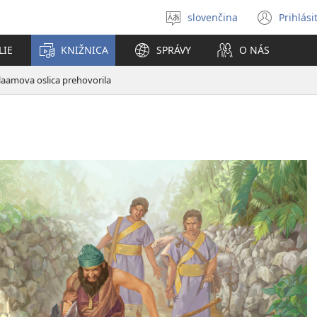
slovenčina
Prihlási
Výber
(otvo
jazyka
nové
LIE
KNIŽNICA
SPRÁVY
O NÁS
okno
laamova oslica prehovorila