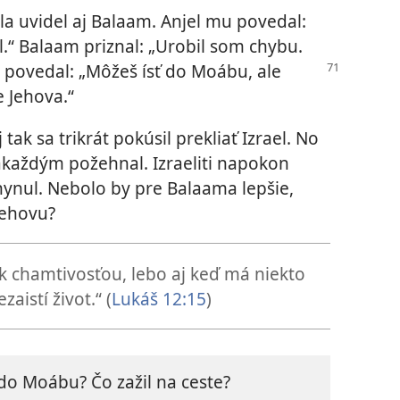
la uvidel aj Balaam. Anjel mu povedal:
el.“ Balaam priznal: „Urobil som chybu.
u
povedal: „Môžeš ísť do Moábu, ale
e Jehova.“
tak sa trikrát pokúsil prekliať Izrael. No
zakaždým požehnal. Izraeliti napokon
ynul. Nebolo by pre Balaama lepšie,
Jehovu?
k chamtivosťou, lebo aj keď má niekto
aistí život.“ (
Lukáš 12:15
)
do Moábu? Čo zažil na ceste?