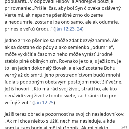
popularitu. V odpovedi Filipovi a Andrejovi použije
prirovnanie: „Prišiel čas, aby bol Syn človeka oslávený.
Verte mi, ak nepadne pšeničné zrno do zeme
a neodumrie, zostane iba ono samo, ale ak odumrie,
prinesie veľkú úrodu.“ (
Ján 12:23, 24
)
Jedno zrnko pšenice sa môže zdať bezvýznamné. Ale
ak sa dostane do pôdy a ako semienko „odumrie“,
môže vyklíčiť a časom z neho môže vyrásť úrodné
steblo plné obilných zŕn. Rovnako je to aj s Ježišom. Je
to len jeden dokonalý človek, ale keď zostane Bohu
verný až do smrti, jeho prostredníctvom budú mnohí
ľudia s podobným obetavým postojom môcť žiť večne.
Ježiš hovorí: „Kto má rád svoj život, stratí ho, ale kto
nenávidí svoj život v tomto svete, zachráni si ho pre
večný život.“ (
Ján 12:25
)
Ježiš teraz obracia pozornosť na svojich nasledovníkov:
„Ak mi chce niekto slúžiť, nech ma nasleduje, a kde
som ja, tam bude aj môj
služobník. Ak mi niekto