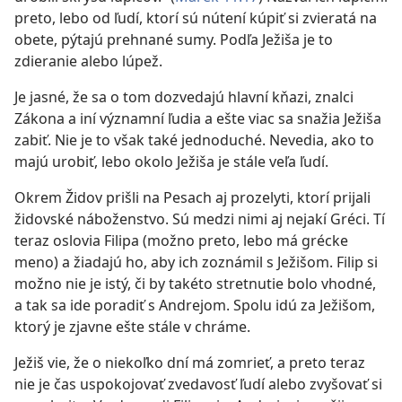
preto, lebo od ľudí, ktorí sú nútení kúpiť si zvieratá na
obete, pýtajú prehnané sumy. Podľa Ježiša je to
zdieranie alebo lúpež.
Je jasné, že sa o tom dozvedajú hlavní kňazi, znalci
Zákona a iní významní ľudia a ešte viac sa snažia Ježiša
zabiť. Nie je to však také jednoduché. Nevedia, ako to
majú urobiť, lebo okolo Ježiša je stále veľa ľudí.
Okrem Židov prišli na Pesach aj prozelyti, ktorí prijali
židovské náboženstvo. Sú medzi nimi aj nejakí Gréci. Tí
teraz oslovia Filipa (možno preto, lebo má grécke
meno) a žiadajú ho, aby ich zoznámil s Ježišom. Filip si
možno nie je istý, či by takéto stretnutie bolo vhodné,
a tak sa ide poradiť s Andrejom. Spolu idú za Ježišom,
ktorý je zjavne ešte stále v chráme.
Ježiš vie, že o niekoľko dní má zomrieť, a preto teraz
nie je čas uspokojovať zvedavosť ľudí alebo zvyšovať si