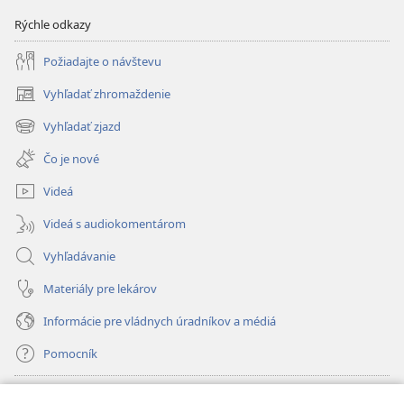
Rýchle odkazy
Požiadajte o návštevu
Vyhľadať zhromaždenie
(otvorí
nové
Vyhľadať zjazd
(otvorí
okno)
nové
Čo je nové
okno)
Videá
Videá s audiokomentárom
Vyhľadávanie
Materiály pre lekárov
Informácie pre vládnych úradníkov a médiá
Pomocník
Dary