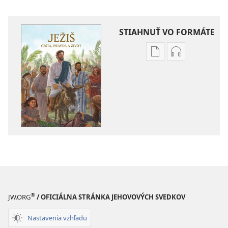
STIAHNUŤ VO FORMÁTE
Možnosti
Možnosti
sťahovania
sťahovania
elektronických
audionahráv
publikácií
Ježiš –
Ježiš –
cesta,
cesta,
pravda
pravda
a život
a život
®
JW.ORG
/ OFICIÁLNA STRÁNKA JEHOVOVÝCH SVEDKOV
Nastavenia vzhľadu