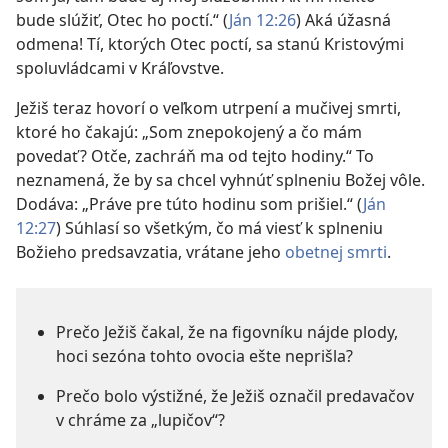
bude slúžiť, Otec ho poctí.“ (
Ján 12:26
) Aká úžasná
odmena! Tí, ktorých Otec poctí, sa stanú Kristovými
spoluvládcami v Kráľovstve.
Ježiš teraz hovorí o veľkom utrpení a mučivej smrti,
ktoré ho čakajú: „Som znepokojený a čo mám
povedať? Otče, zachráň ma od tejto hodiny.“ To
neznamená, že by sa chcel vyhnúť splneniu Božej vôle.
Dodáva: „Práve pre túto hodinu som prišiel.“ (
Ján
12:27
) Súhlasí so všetkým, čo má viesť k splneniu
Božieho predsavzatia, vrátane jeho
obetnej smrti
.
Prečo Ježiš čakal, že na figovníku nájde plody,
hoci sezóna tohto ovocia ešte neprišla?
Prečo bolo výstižné, že Ježiš označil predavačov
v chráme za „lupičov“?