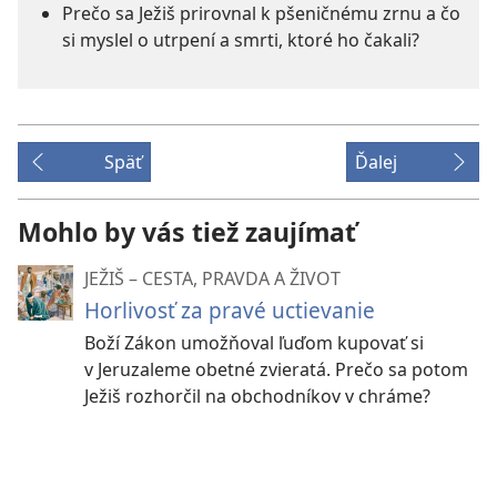
Prečo sa Ježiš prirovnal k pšeničnému zrnu a čo
si myslel o utrpení a smrti, ktoré ho čakali?
Späť
Ďalej
Mohlo by vás tiež zaujímať
JEŽIŠ – CESTA, PRAVDA A ŽIVOT
Horlivosť za pravé uctievanie
Boží Zákon umožňoval ľuďom kupovať si
v Jeruzaleme obetné zvieratá. Prečo sa potom
Ježiš rozhorčil na obchodníkov v chráme?