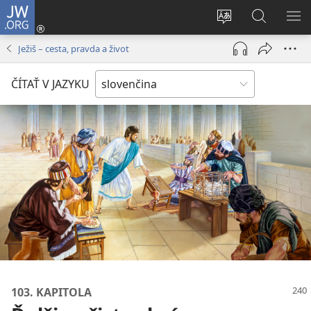
JW.ORG
Prihlásiť
sa
Zmeniť
Vyhľadáva
ZO
(otvorí
jazyk
na
PO
Ježiš – cesta, pravda a život
nové
stránky
JW.ORG
okno)
ČÍTAŤ V JAZYKU
103. KAPITOLA