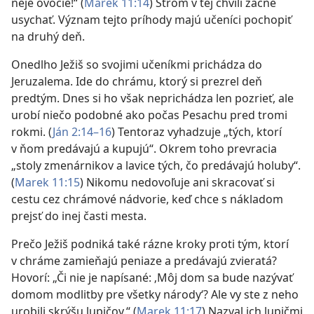
neje ovocie!“ (
Marek 11:14
) Strom v tej chvíli začne
usychať. Význam tejto príhody majú učeníci pochopiť
na druhý deň.
Onedlho Ježiš so svojimi učeníkmi prichádza do
Jeruzalema. Ide do chrámu, ktorý si prezrel deň
predtým. Dnes si ho však neprichádza len pozrieť, ale
urobí niečo podobné ako počas Pesachu pred tromi
rokmi. (
Ján 2:14–16
) Tentoraz vyhadzuje „tých, ktorí
v ňom predávajú a kupujú“. Okrem toho prevracia
„stoly zmenárnikov a lavice tých, čo predávajú holuby“.
(
Marek 11:15
) Nikomu nedovoľuje ani skracovať si
cestu cez chrámové nádvorie, keď chce s nákladom
prejsť do inej časti mesta.
Prečo Ježiš podniká také rázne kroky proti tým, ktorí
v chráme zamieňajú peniaze a predávajú zvieratá?
Hovorí: „Či nie je napísané: ‚Môj dom sa bude nazývať
domom modlitby pre všetky národy‘? Ale vy ste z neho
urobili skrýšu lupičov.“ (
Marek 11:17
) Nazval ich lupičmi