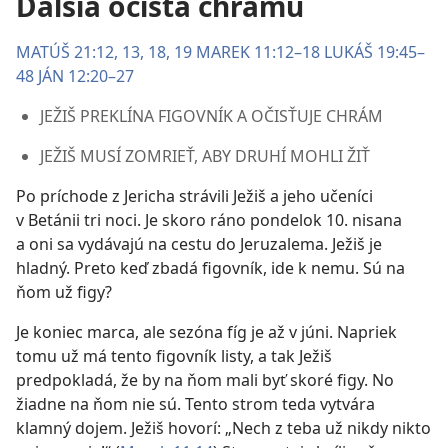
Ďalšia očista chrámu
MATÚŠ 21:12, 13,
18, 19
MAREK 11:12–18
LUKÁŠ 19:45–
48
JÁN 12:20–27
JEŽIŠ PREKLÍNA FIGOVNÍK A OČISŤUJE CHRÁM
JEŽIŠ MUSÍ ZOMRIEŤ, ABY DRUHÍ MOHLI ŽIŤ
Po príchode z Jericha strávili Ježiš a jeho učeníci
v Betánii tri noci. Je skoro ráno pondelok 10. nisana
a oni sa vydávajú na cestu do Jeruzalema. Ježiš je
hladný. Preto keď zbadá figovník, ide k nemu. Sú na
ňom už figy?
Je koniec marca, ale sezóna fíg je až v júni. Napriek
tomu už má tento figovník listy, a tak Ježiš
predpokladá, že by na ňom mali byť skoré figy. No
žiadne na ňom nie sú. Tento strom teda vytvára
klamný dojem. Ježiš hovorí: „Nech z teba už nikdy nikto