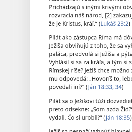
Prichádzajú s inými krivými obv
rozvracia náš národ, [2] zakazuj
že je Kristus, kráľ.“ (
Lukáš 23:2
)
Pilát ako zástupca Ríma má dô
Ježiša obviňujú z toho, že sa v
paláca, predvolá si Ježiša a pýt
Vyhlásil si sa za kráľa, a tým si
Rímskej ríše? Ježiš chce možno z
mu odpovedá: „Hovoríš to, lebo 
povedali iní?“ (
Ján 18:33, 34
)
Pilát sa o Ježišovi túži dozvedie
preto odsekne: „Som azda Žid?“
vydali. Čo si urobil?“ (
Ján 18:35
)
Ježiš sa nesnaží vyhnúť hlavnej