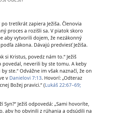
po tretíkrát zapiera Ježiša. Členovia
ý proces a rozišli sa. V piatok skoro
e aby vytvorili dojem, že nezákonný
podľa zákona. Dávajú predviesť Ježiša.
k si Kristus, povedz nám to.“ Ježiš
povedal, neverili by ste tomu. A keby
 by ste.“ Odvážne im však naznačí, že on
tve v
Danielovi 7:13
. Hovorí: „Odteraz
ej Božej pravici.“ (
Lukáš 22:67–69;
ží Syn?“ Ježiš odpovedá: „Sami hovoríte,
o, aby ho obvinili z rúhania a odsúdili na