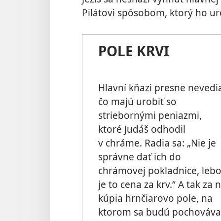
Pilátovi spôsobom, ktorý ho urč
POLE KRVI
Hlavní kňazi presne nevedi
čo majú urobiť so
striebornými peniazmi,
ktoré Judáš odhodil
v chráme. Radia sa: „Nie je
správne dať ich do
chrámovej pokladnice, leb
je to cena za krv.“ A tak za 
kúpia hrnčiarovo pole, na
ktorom sa budú pochováva