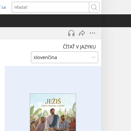
ť sa
rí
Hľadať
)
ČÍTAŤ V JAZYKU