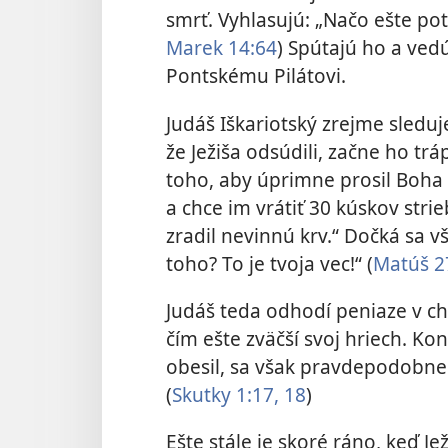
smrť. Vyhlasujú: „Načo ešte po
Marek 14:64
) Spútajú ho a ved
Pontskému Pilátovi.
Judáš Iškariotský zrejme sleduj
že Ježiša odsúdili, začne ho tr
toho, aby úprimne prosil Boha
a chce im vrátiť 30 kúskov stri
zradil nevinnú krv.“ Dočká sa v
toho? To je tvoja vec!“ (
Matúš 2
Judáš teda odhodí peniaze v c
čím ešte zväčší svoj hriech. Kon
obesil, sa však pravdepodobne 
(
Skutky 1:17, 18
)
Ešte stále je skoré ráno, keď J