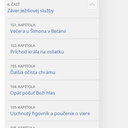
6. ČASŤ
Zobraziť
Záver Ježišovej služby
viac
101. KAPITOLA
Večera u Šimona v Betánii
102. KAPITOLA
Príchod kráľa na osliatku
103. KAPITOLA
Ďalšia očista chrámu
104. KAPITOLA
Opäť počuť Boží hlas
105. KAPITOLA
Uschnutý figovník a poučenie o viere
106. KAPITOLA