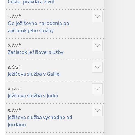
Cesta, pravda a život
1. ČASŤ
Zobraziť
Od Ježišovho narodenia po
viac
začiatok jeho služby
2. ČASŤ
Zobraziť
Začiatok Ježišovej služby
viac
3. ČASŤ
Zobraziť
Ježišova služba v Galilei
viac
4. ČASŤ
Zobraziť
Ježišova služba v Judei
viac
5. ČASŤ
Zobraziť
Ježišova služba východne od
viac
Jordánu