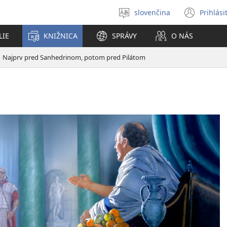
slovenčina
Prihlási
Výber
(otvo
jazyka
nové
LIE
KNIŽNICA
SPRÁVY
O NÁS
okno
Najprv pred Sanhedrinom, potom pred Pilátom