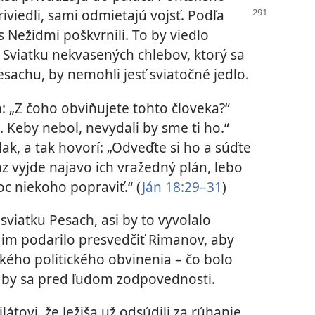
iviedli, sami odmietajú vojsť. Podľa
 Nežidmi poškvrnili. To by viedlo
ň Sviatku nekvasených chlebov, ktorý sa
sachu, by nemohli jesť sviatočné jedlo.
h: „Z čoho obviňujete tohto človeka?“
 Keby nebol, nevydali by sme ti ho.“
tlak, a tak hovorí: „Odveďte si ho a súďte
z vyjde najavo ich vražedný plán, lebo
 niekoho popraviť.“ (
Ján 18:29–31
)
 sviatku Pesach, asi by to vyvolalo
 im podarilo presvedčiť Rimanov, aby
akého politického obvinenia – čo bolo
i by sa pred ľudom zodpovednosti.
átovi, že Ježiša už odsúdili za rúhanie.