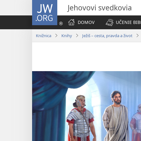
JW.ORG
Jehovovi svedkovia
DOMOV
UČENIE BIB
Knižnica
Knihy
Ježiš – cesta, pravda a život