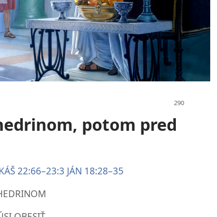
hedrinom, potom pred
KÁŠ 22:66–23:3
JÁN 18:28–35
NHEDRINOM
ÚSI OBESIŤ