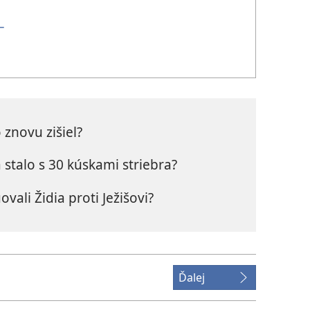
–
znovu zišiel?
 stalo s 30 kúskami striebra?
vali Židia proti Ježišovi?
Ďalej