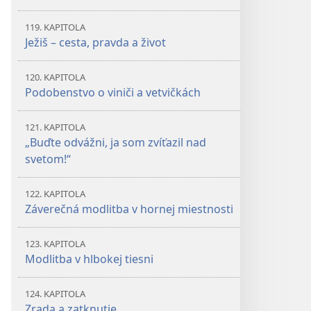
119. KAPITOLA
Ježiš – cesta, pravda a život
120. KAPITOLA
Podobenstvo o viniči a vetvičkách
121. KAPITOLA
„Buďte odvážni, ja som zvíťazil nad
svetom!“
122. KAPITOLA
Záverečná modlitba v hornej miestnosti
123. KAPITOLA
Modlitba v hlbokej tiesni
124. KAPITOLA
Zrada a zatknutie