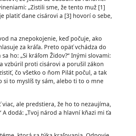
ineniami: „Zistili sme, že tento muž [1]
e platiť dane cisárovi a [3] hovorí o sebe,
vod na znepokojenie, keď počuje, ako
yhlasuje za kráľa. Preto opäť vchádza do
a sa ho: „Si kráľom Židov?“ Inými slovami:
 sa vzbúril proti cisárovi a porušil zákon
istiť, čo všetko o ňom Pilát počul, a tak
si to myslíš ty sám, alebo ti to o mne
ť viac, ale predstiera, že ho to nezaujíma,
 A dodá: „Tvoj národ a hlavní kňazi mi ťa
 téme, ktorá sa týka kraľovania. Odpovie