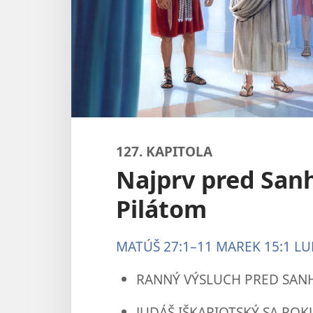
127. KAPITOLA
Najprv pred San
Pilátom
MATÚŠ 27:1–11
MAREK 15:1
LU
RANNÝ VÝSLUCH PRED SA
JUDÁŠ IŠKARIOTSKÝ SA POK