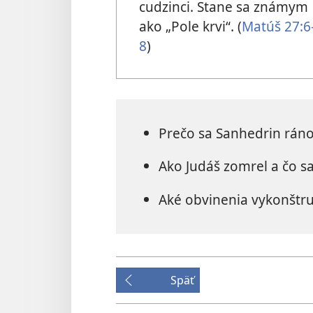
cudzinci. Stane sa známym
ako „Pole krvi“. (
Matúš 27:6
8
)
Prečo sa Sanhedrin ráno 
Ako Judáš zomrel a čo sa
Aké obvinenia vykonštruo
Späť