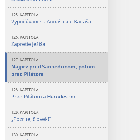
125. KAPITOLA
Vypočúvanie u Annáša a u Kaifáša
126. KAPITOLA
Zapretie Ježiša
127. KAPITOLA
Najprv pred Sanhedrinom, potom
pred Pilátom
128. KAPITOLA
Pred Pilátom a Herodesom
129. KAPITOLA
„Pozrite, človek!“
130. KAPITOLA