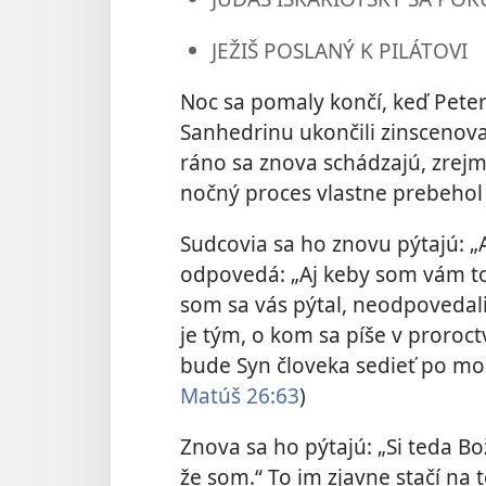
JEŽIŠ POSLANÝ K PILÁTOVI
Noc sa pomaly končí, keď Peter 
Sanhedrinu ukončili zinscenovan
ráno sa znova schádzajú, zrejm
nočný proces vlastne prebehol 
Sudcovia sa ho znovu pýtajú: „A
odpovedá: „Aj keby som vám to 
som sa vás pýtal, neodpovedali
je tým, o kom sa píše v proroc
bude Syn človeka sedieť po mocn
Matúš 26:63
)
Znova sa ho pýtajú: „Si teda Bo
že som.“ To im zjavne stačí na t