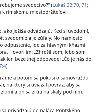
trebujeme svedectvo?“ (
Lukáš 22:70, 71;
ú k rímskemu miestodržiteľovi
e, ako Ježiša odvádzajú. Keď si uvedomí,
ápiť svedomie a je zúfalý. No namiesto
 o odpustenie, ide za hlavnými kňazmi
ebra. Hovorí im: „Zhrešil som, lebo som
šak len bezcitnej odpovede: „Čo je nás do
7:4
)
hráme a potom sa pokúsi o samovraždu,
ár, na ktorý si uviazal povraz, aby sa
zlomí a on sa zrúti na skaly pod ním.
ežiša privádzajú do paláca Pontského