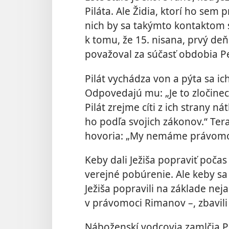
Piláta. Ale Židia,
ktorí ho sem pr
nich by sa takýmto kontaktom s
k tomu, že 15. nisana, prvý de
považoval za súčasť obdobia Pe
Pilát vychádza von a pýta sa ic
Odpovedajú mu: „Je to zločinec.
Pilát zrejme cíti z ich strany ná
ho podľa svojich zákonov.“ Tera
hovoria: „My nemáme právomoc
Keby dali Ježiša popraviť počas
verejné pobúrenie. Ale keby sa
Ježiša popravili na základe nej
v právomoci Rimanov –, zbavil
Náboženskí vodcovia zamlčia Pil