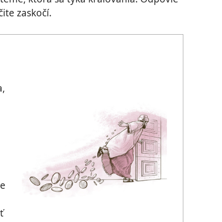
ite zaskočí.
a,
o
ne
ť