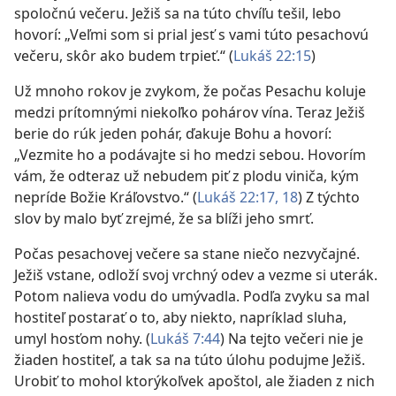
spoločnú večeru. Ježiš sa na túto chvíľu tešil, lebo
hovorí: „Veľmi som si prial jesť s vami túto pesachovú
večeru, skôr ako budem trpieť.“ (
Lukáš 22:15
)
Už mnoho rokov je zvykom, že počas Pesachu koluje
medzi prítomnými niekoľko pohárov vína. Teraz Ježiš
berie do rúk jeden pohár, ďakuje Bohu a hovorí:
„Vezmite ho a podávajte si ho medzi sebou. Hovorím
vám, že odteraz už nebudem piť z plodu viniča, kým
nepríde Božie Kráľovstvo.“ (
Lukáš 22:17, 18
) Z týchto
slov by malo byť zrejmé, že sa blíži jeho smrť.
Počas pesachovej večere sa stane niečo nezvyčajné.
Ježiš vstane, odloží svoj vrchný odev a vezme si uterák.
Potom nalieva vodu do umývadla. Podľa zvyku sa mal
hostiteľ postarať o to, aby niekto, napríklad sluha,
umyl hosťom nohy. (
Lukáš 7:44
) Na tejto večeri nie je
žiaden hostiteľ, a tak sa na túto úlohu podujme Ježiš.
Urobiť to mohol ktorýkoľvek apoštol, ale žiaden z nich