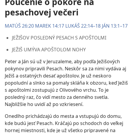
Poučenie o pokore na
pesachovej večeri
MATÚŠ 26:20
MAREK 14:17
LUKÁŠ 22:14–18
JÁN 13:1–17
JEŽIŠOV POSLEDNÝ PESACH S APOŠTOLMI
JEŽIŠ UMÝVA APOŠTOLOM NOHY
Peter a Ján sú už v Jeruzaleme, aby podľa Ježišových
pokynov pripravili Pesach. Neskôr sa za nimi vydáva aj
Ježiš a ostatných desať apoštolov. Je už neskoro
popoludní a slnko sa pomaly skláňa k obzoru, keď Ježiš
s apoštolmi zostupujú z Olivového vrchu. To je
posledný raz, čo vidí mesto za denného svetla.
Najbližšie ho uvidí až po vzkriesení.
Onedlho prichádzajú do mesta a vstupujú do domu,
kde budú jesť Pesach. Kráčajú po schodoch do veľkej
hornej miestnosti, kde je už všetko pripravené na