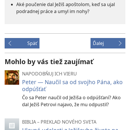
Aké poučenie dal Ježiš apoštolom, keď sa ujal
podradnej práce a umyl im nohy?
Späť
Ďalej
Mohlo by vás tiež zaujímať
NAPODOBŇUJ ICH VIERU
Peter — Naučil sa od svojho Pána, ako
odpúšťať
Čo sa Peter naučil od Ježiša o odpúšťaní? Ako
dal Ježiš Petrovi najavo, že mu odpustil?
BIBLIA – PREKLAD NOVÉHO SVETA