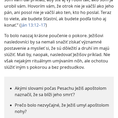
urobil vám. Hovorím vám, že otrok nie je väčší ako jeho
pán, ani posol nie je väčší ako ten, kto ho poslal. Teraz
to viete, ale budete šťastní, ak budete podľa toho aj
konať.“ (
Ján 13:12–17
)
To bolo naozaj krásne poučenie o pokore. Ježišovi
nasledovníci by sa nemali snažiť získať významné
postavenie a myslieť si, že sú dôležití a druhí im majú
slúžiť. Mali by, naopak, nasledovať Ježišov príklad. Nie
však nejakým rituálnym umývaním nôh, ale ochotou
slúžiť iným s pokorou a bez predsudkov.
Akými slovami počas Pesachu Ježiš apoštolom
naznačil, že sa blíži jeho smrť?
Prečo bolo nezvyčajné, že Ježiš umyl apoštolom
nohy?