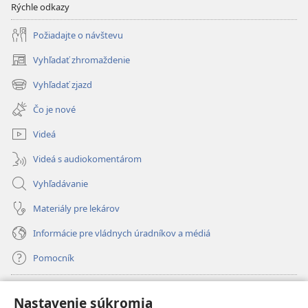
Rýchle odkazy
Požiadajte o návštevu
Vyhľadať zhromaždenie
(otvorí
nové
Vyhľadať zjazd
(otvorí
okno)
nové
Čo je nové
okno)
Videá
Videá s audiokomentárom
Vyhľadávanie
Materiály pre lekárov
Informácie pre vládnych úradníkov a médiá
Pomocník
Dary
(otvorí
Nastavenie súkromia