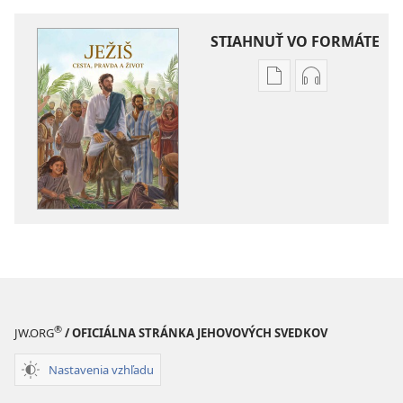
STIAHNUŤ VO FORMÁTE
Možnosti
Možnosti
sťahovania
sťahovania
elektronických
audionahráv
publikácií
Ježiš –
Ježiš –
cesta,
cesta,
pravda
pravda
a život
a život
®
JW.ORG
/ OFICIÁLNA STRÁNKA JEHOVOVÝCH SVEDKOV
Nastavenia vzhľadu