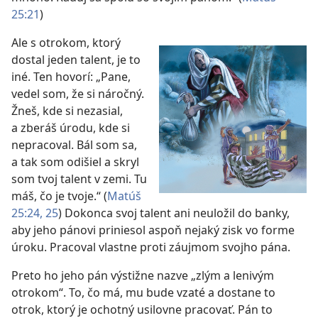
25:21
)
Ale s otrokom, ktorý
dostal jeden talent, je to
iné. Ten hovorí: „Pane,
vedel som, že si náročný.
Žneš, kde si nezasial,
a zberáš úrodu, kde si
nepracoval. Bál som sa,
a tak som odišiel a skryl
som tvoj talent v zemi. Tu
máš, čo je tvoje.“ (
Matúš
25:24, 25
) Dokonca svoj talent ani neuložil do banky,
aby jeho pánovi priniesol aspoň nejaký zisk vo forme
úroku. Pracoval vlastne proti záujmom svojho pána.
Preto ho jeho pán výstižne nazve „zlým a lenivým
otrokom“. To, čo má, mu bude vzaté a dostane to
otrok, ktorý je ochotný usilovne pracovať. Pán to