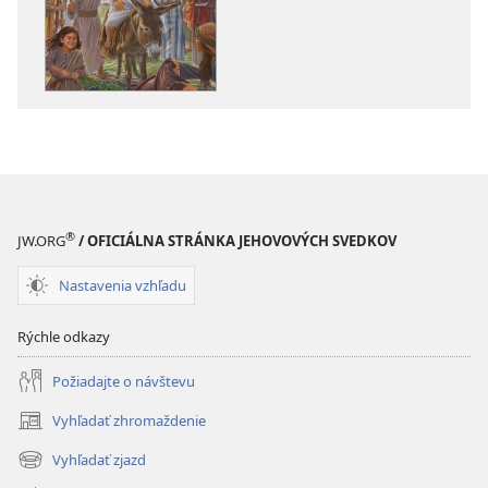
publikácií
Ježiš –
Ježiš –
cesta,
cesta,
pravda
pravda
a život
a život
®
JW.ORG
/ OFICIÁLNA STRÁNKA JEHOVOVÝCH SVEDKOV
Nastavenia vzhľadu
Rýchle odkazy
Požiadajte o návštevu
Vyhľadať zhromaždenie
(otvorí
nové
Vyhľadať zjazd
(otvorí
okno)