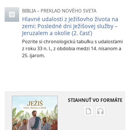
BIBLIA – PREKLAD NOVÉHO SVETA
Hlavné udalosti z Ježišovho života na
zemi: Posledné dni Ježišovej služby –
Jeruzalem a okolie (2. časť)
Pozrite si chronologickú tabuľku s udalosťami
z roku 33 n. l., z obdobia medzi 14. nisanom a
25. ijarom.
STIAHNUŤ VO FORMÁTE
Možnosti
Možnosti
sťahovania
sťahovania
elektronických
audionahráv