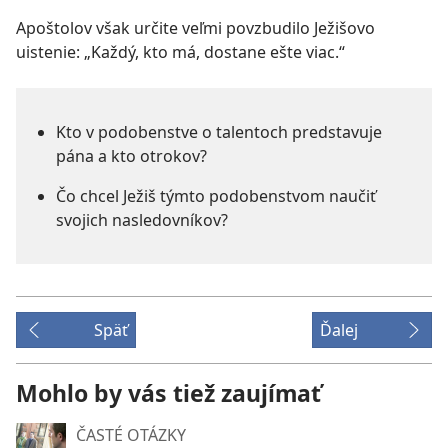
Apoštolov však určite veľmi povzbudilo Ježišovo
uistenie: „Každý, kto má, dostane ešte viac.“
Kto v podobenstve o talentoch predstavuje
pána a kto otrokov?
Čo chcel Ježiš týmto podobenstvom naučiť
svojich nasledovníkov?
Späť
Ďalej
Mohlo by vás tiež zaujímať
ČASTÉ OTÁZKY