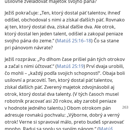
usilovne zveľaďovať majetok svojho pána?
Ježiš pokračuje: „Ten, ktorý dostal päť talentov, ihneď
odišiel, obchodoval s nimi a získal ďalších päť. Rovnako
aj ten, ktorý dostal dva, získal ďalšie dva. Ale otrok,
ktorý dostal len jeden talent, odišiel a zakopal peniaze
svojho pána do zeme.“ (
Matúš 25:16–18
) Čo sa stane
pri pánovom návrate?
Ježiš rozpráva: „Po dlhom čase prišiel pán tých otrokov
a začal s nimi účtovať.“ (
Matúš 25:19
) Prví dvaja urobili,
čo mohli – „každý podľa svojich schopností“. Obaja boli
usilovní a pracovití. Ten, ktorý dostal päť talentov,
získal ďalších päť. Zverený majetok zdvojnásobil aj
otrok, ktorý dostal dva talenty. (V tých časoch musel
robotník pracovať asi 20 rokov, aby zarobil peniaze
v hodnote jedného
talentu.) Obom otrokom pán
adresuje rovnakú pochvalu: „Výborne, dobrý a verný
otrok! Verne si spravoval málo, preto budeš spravovať
mnoho. Raduj sa spolu so svojím pánom.“ (
Matúš