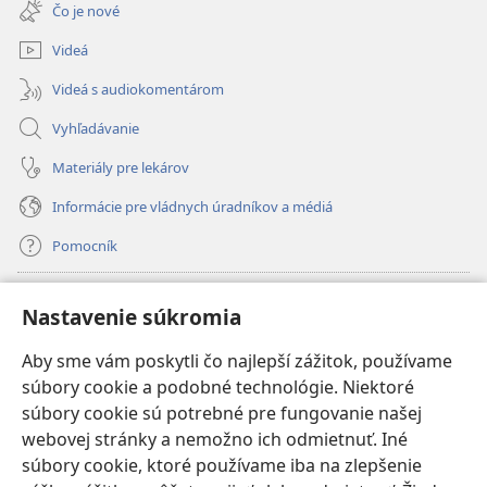
nové
Čo je nové
okno)
Videá
Videá s audiokomentárom
Vyhľadávanie
Materiály pre lekárov
Informácie pre vládnych úradníkov a médiá
Pomocník
Dary
(otvorí
Nastavenie súkromia
nové
okno)
Aby sme vám poskytli čo najlepší zážitok, používame
INTERNETOVÁ KNIŽNICA Strážnej veže
(otvorí
súbory cookie a podobné technológie. Niektoré
nové
®
JW Hub
súbory cookie sú potrebné pre fungovanie našej
okno)
(otvorí
webovej stránky a nemožno ich odmietnuť. Iné
nové
®
JW Library
okno)
súbory cookie, ktoré používame iba na zlepšenie