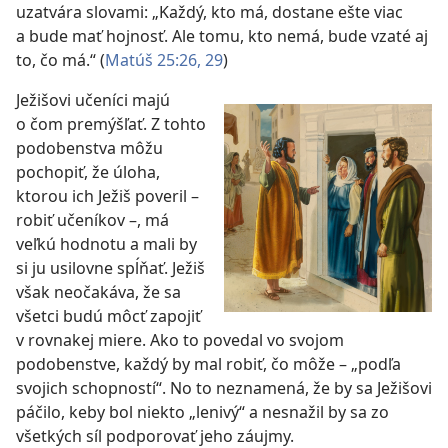
uzatvára slovami: „Každý, kto má, dostane ešte viac
a bude mať hojnosť. Ale tomu, kto nemá, bude vzaté aj
to, čo má.“ (
Matúš 25:26,
29
)
Ježišovi učeníci majú
o čom premýšľať. Z tohto
podobenstva môžu
pochopiť, že úloha,
ktorou ich Ježiš poveril –
robiť učeníkov –, má
veľkú hodnotu a mali by
si ju usilovne spĺňať. Ježiš
však neočakáva, že sa
všetci budú môcť zapojiť
v rovnakej miere. Ako to povedal vo svojom
podobenstve, každý by mal robiť, čo môže – „podľa
svojich schopností“. No to neznamená, že by sa Ježišovi
páčilo, keby bol niekto „lenivý“ a nesnažil by sa zo
všetkých síl podporovať jeho záujmy.