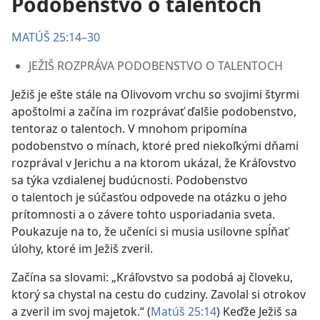
Podobenstvo o talentoch
MATÚŠ 25:14–30
JEŽIŠ ROZPRÁVA PODOBENSTVO O TALENTOCH
Ježiš je ešte stále na Olivovom vrchu so svojimi štyrmi
apoštolmi a začína im rozprávať ďalšie podobenstvo,
tentoraz o talentoch. V mnohom pripomína
podobenstvo o mínach, ktoré pred niekoľkými dňami
rozprával v Jerichu a na ktorom ukázal, že Kráľovstvo
sa týka vzdialenej budúcnosti. Podobenstvo
o talentoch je súčasťou odpovede na otázku o jeho
prítomnosti a o závere tohto usporiadania sveta.
Poukazuje na to, že učeníci si musia usilovne spĺňať
úlohy, ktoré im Ježiš zveril.
Začína sa slovami: „Kráľovstvo sa podobá aj človeku,
ktorý sa chystal na cestu do cudziny. Zavolal si otrokov
a zveril im svoj majetok.“ (
Matúš 25:14
) Keďže Ježiš sa