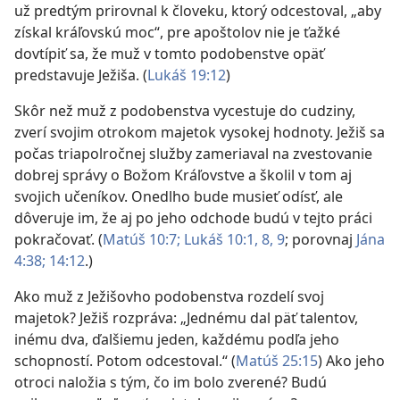
už predtým prirovnal k človeku, ktorý odcestoval, „aby
získal kráľovskú moc“, pre apoštolov nie je ťažké
dovtípiť sa, že muž v tomto podobenstve opäť
predstavuje Ježiša. (
Lukáš 19:12
)
Skôr než muž z podobenstva vycestuje do cudziny,
zverí svojim otrokom majetok vysokej hodnoty. Ježiš sa
počas triapolročnej služby zameriaval na zvestovanie
dobrej správy o Božom Kráľovstve a školil v tom aj
svojich učeníkov. Onedlho bude musieť odísť, ale
dôveruje im, že aj po jeho odchode budú v tejto práci
pokračovať. (
Matúš 10:7;
Lukáš 10:1,
8, 9
; porovnaj
Jána
4:38;
14:12
.)
Ako muž z Ježišovho podobenstva rozdelí svoj
majetok? Ježiš rozpráva: „Jednému dal päť talentov,
inému dva, ďalšiemu jeden, každému podľa jeho
schopností. Potom odcestoval.“ (
Matúš 25:15
) Ako jeho
otroci naložia s tým, čo im bolo zverené? Budú