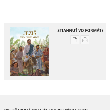
STIAHNUŤ VO FORMÁTE
Možnosti
Možnosti
sťahovania
sťahovania
elektronických
audionahráv
publikácií
Ježiš –
Ježiš –
cesta,
cesta,
pravda
pravda
a život
a život
®