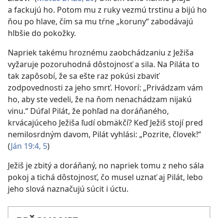
a fackujú ho. Potom mu z ruky vezmú trstinu a bijú ho
ňou po hlave, čím sa mu tŕne „koruny“ zabodávajú
hlbšie do pokožky.
Napriek takému hroznému zaobchádzaniu z Ježiša
vyžaruje pozoruhodná dôstojnosť a sila. Na Piláta to
tak zapôsobí, že sa ešte raz pokúsi zbaviť
zodpovednosti za jeho smrť. Hovorí: „Privádzam vám
ho, aby ste vedeli, že na ňom nenachádzam nijakú
vinu.“ Dúfal Pilát, že pohľad na doráňaného,
krvácajúceho Ježiša ľudí obmäkčí? Keď Ježiš stojí pred
nemilosrdným davom, Pilát vyhlási: „Pozrite, človek!“
(
Ján 19:4, 5
)
Ježiš je zbitý a doráňaný, no napriek tomu z neho sála
pokoj a tichá dôstojnosť, čo musel uznať aj Pilát, lebo
jeho slová naznačujú súcit i úctu.