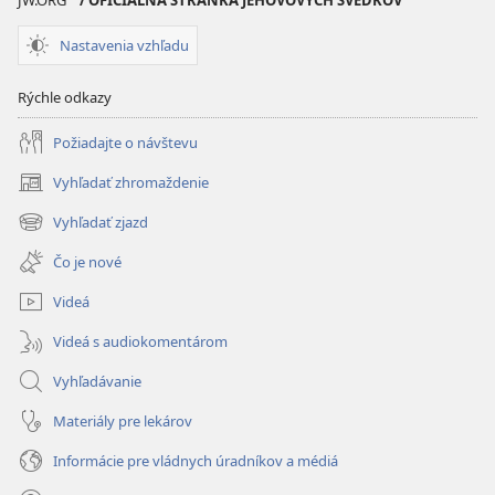
JW.ORG
/ OFICIÁLNA STRÁNKA JEHOVOVÝCH SVEDKOV
Nastavenia vzhľadu
Rýchle odkazy
Požiadajte o návštevu
Vyhľadať zhromaždenie
(otvorí
nové
Vyhľadať zjazd
(otvorí
okno)
nové
Čo je nové
okno)
Videá
Videá s audiokomentárom
Vyhľadávanie
Materiály pre lekárov
Informácie pre vládnych úradníkov a médiá