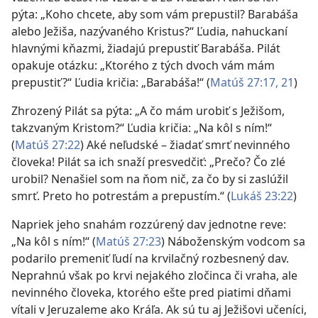
pýta: „Koho chcete, aby som vám prepustil? Barabáša
alebo Ježiša, nazývaného Kristus?“ Ľudia, nahuckaní
hlavnými kňazmi, žiadajú prepustiť Barabáša. Pilát
opakuje otázku: „Ktorého z tých dvoch vám mám
prepustiť?“ Ľudia kričia: „Barabáša!“ (
Matúš 27:17,
21
)
Zhrozený Pilát sa pýta: „A čo mám urobiť s Ježišom,
takzvaným Kristom?“ Ľudia kričia: „Na kôl s ním!“
(
Matúš 27:22
) Aké neľudské – žiadať smrť nevinného
človeka! Pilát sa ich snaží presvedčiť: „Prečo? Čo zlé
urobil? Nenašiel som na ňom nič, za čo by si zaslúžil
smrť. Preto ho potrestám a prepustím.“ (
Lukáš 23:22
)
Napriek jeho snahám rozzúrený dav jednotne reve:
„Na kôl s ním!“ (
Matúš 27:23
) Náboženským vodcom sa
podarilo premeniť ľudí na krvilačný rozbesnený dav.
Neprahnú však po krvi nejakého zločinca či vraha, ale
nevinného človeka, ktorého ešte pred piatimi dňami
vítali v Jeruzaleme ako Kráľa. Ak sú tu aj Ježišovi učeníci,