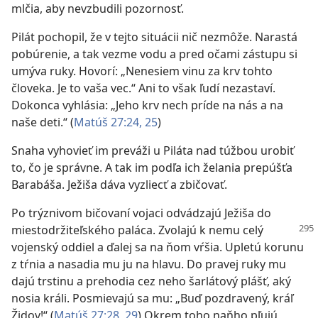
mlčia, aby nevzbudili pozornosť.
Pilát pochopil, že v tejto situácii nič nezmôže. Narastá
pobúrenie, a tak vezme vodu a pred očami zástupu si
umýva ruky. Hovorí: „Nenesiem vinu za krv tohto
človeka. Je to vaša vec.“ Ani to však ľudí nezastaví.
Dokonca vyhlásia: „Jeho krv nech príde na nás a na
naše deti.“ (
Matúš 27:24, 25
)
Snaha vyhovieť im preváži u Piláta nad túžbou urobiť
to, čo je správne. A tak im podľa ich želania prepúšťa
Barabáša. Ježiša dáva vyzliecť a zbičovať.
Po trýznivom bičovaní vojaci odvádzajú Ježiša do
miestodržiteľského paláca. Zvolajú
k nemu celý
vojenský oddiel a ďalej sa na ňom vŕšia. Upletú korunu
z tŕnia a nasadia mu ju na hlavu. Do pravej ruky mu
dajú trstinu a prehodia cez neho šarlátový plášť, aký
nosia králi. Posmievajú sa mu: „Buď pozdravený, kráľ
Židov!“ (
Matúš 27:28, 29
) Okrem toho naňho pľujú