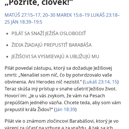
„Pozrite, človek!“
MATÚŠ 27:15–17,
20–30
MAREK 15:6–19
LUKÁŠ 23:18–
25
JÁN 18:39–19:5
PILÁT SA SNAŽÍ JEŽIŠA OSLOBODIŤ
ŽIDIA ŽIADAJÚ PREPUSTIŤ BARABÁŠA
JEŽIŠOVI SA VYSMIEVAJÚ A UBLIŽUJÚ MU
Pilát povedal zástupu, ktorý sa dožaduje Ježišovej
smrti: „Nenašiel som nič, čo by potvrdzovalo vaše
obvinenia. Ani Herodes nič nezistil.“ (
Lukáš 23:14, 15
)
Teraz skúša iný prístup v snahe ušetriť Ježišov život.
Hovorí im: „Je u vás zvykom, že vám na Pesach
prepúšťam jedného väzňa. Chcete teda, aby som vám
prepustil kráľa Židov?“ (
Ján 18:39
)
Pilát vie o známom zločincovi Barabášovi, ktorý je vo
väzení za účasť na vzbure a za vraždu. A tak sa ich