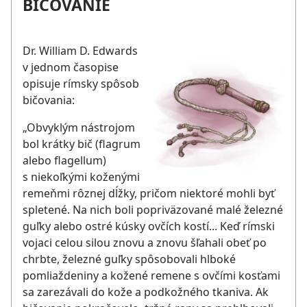
BIČOVANIE
Dr. William D. Edwards
v jednom časopise
opisuje rímsky spôsob
bičovania:
„Obvyklým nástrojom
bol krátky bič (flagrum
alebo flagellum)
s niekoľkými koženými
remeňmi rôznej dĺžky, pričom niektoré mohli byť
spletené. Na nich boli popriväzované malé železné
guľky alebo ostré kúsky ovčích kostí... Keď rímski
vojaci celou silou znovu a znovu šľahali obeť po
chrbte, železné guľky spôsobovali hlboké
pomliaždeniny a kožené remene s ovčími kosťami
sa zarezávali do kože a podkožného tkaniva. Ak