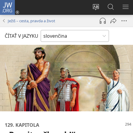
JW.ORG
Prihlásiť
sa
Zmeniť
Vyhľadáva
ZO
(otvorí
jazyk
na
PO
Ježiš – cesta, pravda a život
nové
stránky
JW.ORG
okno)
ČÍTAŤ V JAZYKU
129. KAPITOLA