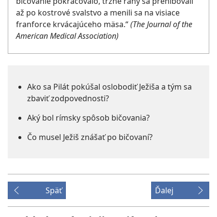
bičovanie pokračovalo, tržné rany sa prehlbovali
až po kostrové svalstvo a menili sa na visiace
franforce krvácajúceho mäsa.“
(The Journal of the
American Medical Association)
Ako sa Pilát pokúšal oslobodiť Ježiša a tým sa
zbaviť zodpovednosti?
Aký bol rímsky spôsob bičovania?
Čo musel Ježiš znášať po bičovaní?
Späť
Ďalej