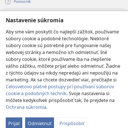
Pomocník
Dary
(otvorí
Nastavenie súkromia
nové
okno)
Aby sme vám poskytli čo najlepší zážitok, používame
INTERNETOVÁ KNIŽNICA Strážnej veže
(otvorí
súbory cookie a podobné technológie. Niektoré
nové
®
JW Hub
súbory cookie sú potrebné pre fungovanie našej
okno)
(otvorí
webovej stránky a nemožno ich odmietnuť. Iné
nové
®
JW Library
okno)
súbory cookie, ktoré používame iba na zlepšenie
vášho zážitku, môžete prijať alebo odmietnuť. Žiadne
Watchtower Library
z týchto údajov sa nikdy nepredajú ani nepoužijú na
marketing. Ak sa chcete dozvedieť viac, prečítajte si
Celosvetovo platné postupy pri používaní súborov
cookie a podobných techník
. Svoje nastavenia si
Copyright
© 2026 Watch Tower Bible and Tract Society of Pennsylvania.
môžete kedykoľvek prispôsobiť tak, že prejdete na
PODMIENKY POUŽÍVANIA
|
OCHRANA SÚKROMIA
|
NASTAVENIE
Ochrana súkromia
.
Zo
SÚKROMIA
o
Prijať
Odmietnuť
Prispôsobiť