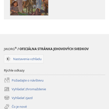
Ježiš –
cesta,
cesta,
pravda
pravda
a život
a život
®
JW.ORG
/ OFICIÁLNA STRÁNKA JEHOVOVÝCH SVEDKOV
Nastavenia vzhľadu
Rýchle odkazy
Požiadajte o návštevu
Vyhľadať zhromaždenie
(otvorí
nové
Vyhľadať zjazd
(otvorí
okno)
nové
Čo je nové