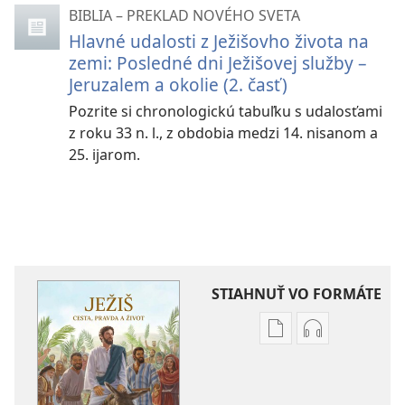
BIBLIA – PREKLAD NOVÉHO SVETA
Hlavné udalosti z Ježišovho života na
zemi: Posledné dni Ježišovej služby –
Jeruzalem a okolie (2. časť)
Pozrite si chronologickú tabuľku s udalosťami
z roku 33 n. l., z obdobia medzi 14. nisanom a
25. ijarom.
STIAHNUŤ VO FORMÁTE
Možnosti
Možnosti
sťahovania
sťahovania
elektronických
audionahráv
publikácií
Ježiš –