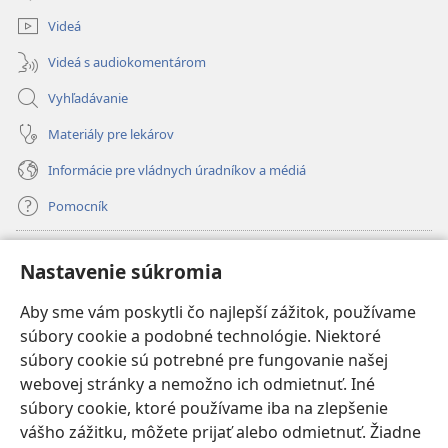
okno)
Videá
Videá s audiokomentárom
Vyhľadávanie
Materiály pre lekárov
Informácie pre vládnych úradníkov a médiá
Pomocník
Dary
(otvorí
Nastavenie súkromia
nové
okno)
Aby sme vám poskytli čo najlepší zážitok, používame
INTERNETOVÁ KNIŽNICA Strážnej veže
(otvorí
súbory cookie a podobné technológie. Niektoré
nové
®
JW Hub
súbory cookie sú potrebné pre fungovanie našej
okno)
(otvorí
webovej stránky a nemožno ich odmietnuť. Iné
nové
®
JW Library
okno)
súbory cookie, ktoré používame iba na zlepšenie
vášho zážitku, môžete prijať alebo odmietnuť. Žiadne
Watchtower Library