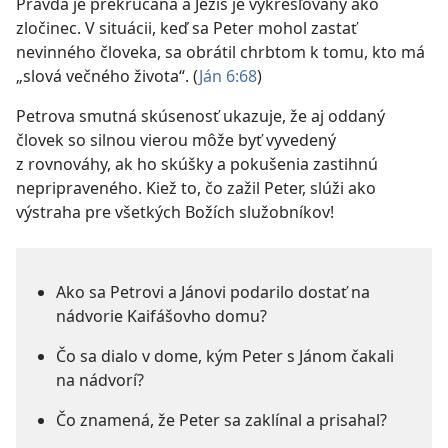
Pravda je prekrúcaná a Ježiš je vykresľovaný ako
zločinec. V situácii, keď sa Peter mohol zastať
nevinného človeka, sa obrátil chrbtom k tomu, kto má
„slová večného života“. (
Ján 6:68
)
Petrova smutná skúsenosť ukazuje, že aj oddaný
človek so silnou vierou môže byť vyvedený
z rovnováhy, ak ho skúšky a pokušenia zastihnú
nepripraveného. Kiež to, čo zažil Peter, slúži ako
výstraha pre všetkých Božích služobníkov!
Ako sa Petrovi a Jánovi podarilo dostať na
nádvorie Kaifášovho domu?
Čo sa dialo v dome, kým Peter s Jánom čakali
na nádvorí?
Čo znamená, že Peter sa zaklínal a prisahal?