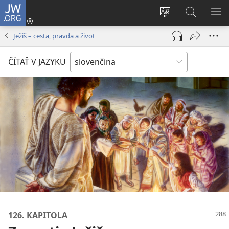
JW.ORG
Prihlásiť
sa
Zmeniť
Vyhľadáva
ZO
(otvorí
jazyk
na
PO
Ježiš – cesta, pravda a život
nové
stránky
JW.ORG
okno)
ČÍTAŤ V JAZYKU
126. KAPITOLA