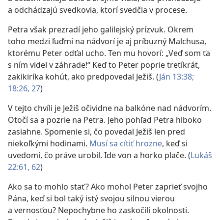
a odchádzajú svedkovia, ktorí svedčia v procese.
Petra však prezradí jeho galilejský prízvuk. Okrem
toho medzi ľuďmi na nádvorí je aj príbuzný Malchusa,
ktorému Peter odťal ucho. Ten mu hovorí: „Veď som ťa
s ním videl v záhrade!“ Keď to Peter poprie tretíkrát,
zakikiríka kohút, ako predpovedal Ježiš. (
Ján 13:38;
18:26, 27
)
V tejto chvíli je Ježiš očividne na balkóne nad nádvorím.
Otočí sa a pozrie na Petra. Jeho pohľad Petra hlboko
zasiahne. Spomenie si, čo povedal Ježiš len pred
niekoľkými hodinami.
Musí sa cítiť hrozne
, keď si
uvedomí, čo práve urobil. Ide von a horko plače. (
Lukáš
22:61, 62
)
Ako sa to mohlo stať? Ako mohol Peter zaprieť svojho
Pána, keď si bol taký istý svojou silnou vierou
a vernosťou? Nepochybne ho zaskočili okolnosti.