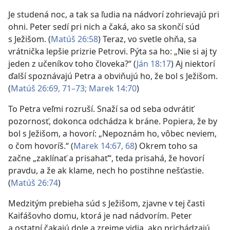
Je studená noc, a tak sa ľudia na nádvorí zohrievajú pri
ohni. Peter sedí pri nich a čaká, ako sa skončí súd
s Ježišom. (
Matúš 26:58
) Teraz, vo svetle ohňa, sa
vrátnička lepšie prizrie Petrovi. Pýta sa ho: „Nie si aj ty
jeden z učeníkov toho človeka?“ (
Ján 18:17
) Aj niektorí
ďalší spoznávajú Petra a obviňujú ho, že bol s Ježišom.
(
Matúš 26:69,
71–73;
Marek 14:70
)
To Petra veľmi rozruší. Snaží sa od seba odvrátiť
pozornosť, dokonca odchádza k bráne. Popiera, že by
bol s Ježišom, a hovorí: „Nepoznám ho, vôbec neviem,
o čom hovoríš.“ (
Marek 14:67, 68
) Okrem toho sa
začne „zaklínať a prisahať“, teda prisahá, že hovorí
pravdu, a že ak klame, nech ho postihne nešťastie.
(
Matúš 26:74
)
Medzitým prebieha súd s Ježišom, zjavne v tej časti
Kaifášovho domu, ktorá je nad nádvorím. Peter
a ostatní čakajú dole a zrejme vidia, ako prichádzajú