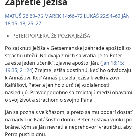
Zapretie Ježiša
MATÚŠ 26:69–75
MAREK 14:66–72
LUKÁŠ 22:54–62
JÁN
18:15–18,
25–27
PETER POPIERA, ŽE POZNÁ JEŽIŠA
Po zatknutí Ježiša v Getsemanskej záhrade apoštoli zo
strachu utečú. No dvaja z nich sa vrátia. Je to Peter
„a ešte jeden učeník“, zjavne apoštol Ján. (
Ján 18:15;
19:35;
21:24
) Zrejme Ježiša dostihnú, keď ho odvádzajú
k Annášovi. Keď Annáš posiela Ježiša k veľkňazovi
Kaifášovi, Peter a Ján ho z určitej vzdialenosti
nasledujú. Pravdepodobne sa zmietajú medzi obavami
o svoj život a strachom o svojho Pána.
Ján sa pozná s veľkňazom, a preto sa mu podarí dostať
na nádvorie Kaifášovho domu. Peter zostáva vonku pri
bráne, kým sa Ján nevráti a neprehovorí vrátničku, aby
Petra pustila dnu.