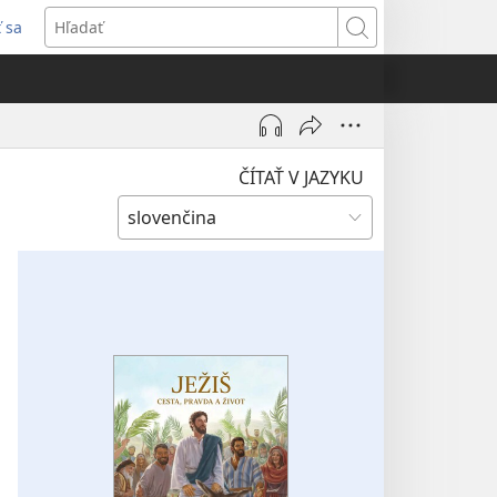
ť sa
rí
Hľadať
)
ČÍTAŤ V JAZYKU