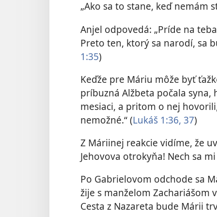
„Ako sa to stane, keď nemám s
Anjel odpovedá: „Príde na teba
Preto ten, ktorý sa narodí, sa b
1:35
)
Keďže pre Máriu môže byť ťažké
príbuzná Alžbeta počala syna, 
mesiaci, a pritom o nej hovorili
nemožné.“ (
Lukáš 1:36, 37
)
Z Máriinej reakcie vidíme, že 
Jehovova otrokyňa! Nech sa mi s
Po Gabrielovom odchode sa Már
žije s manželom Zachariášom v 
Cesta z Nazareta bude Márii trvať