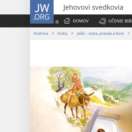
JW.ORG
Jehovovi svedkovia
DOMOV
UČENIE BIB
Knižnica
Knihy
Ježiš – cesta, pravda a život