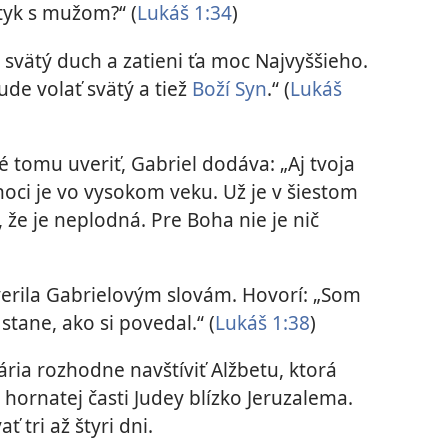
tyk s mužom?“ (
Lukáš 1:34
)
 svätý duch a zatieni ťa moc Najvyššieho.
ude volať svätý a tiež
Boží Syn
.“ (
Lukáš
 tomu uveriť, Gabriel dodáva: „Aj tvoja
hoci je vo vysokom veku. Už je v šiestom
, že je neplodná. Pre Boha nie je nič
uverila Gabrielovým slovám. Hovorí: „Som
tane, ako si povedal.“ (
Lukáš 1:38
)
ia rozhodne navštíviť Alžbetu, ktorá
hornatej časti Judey blízko Jeruzalema.
 tri až štyri dni.