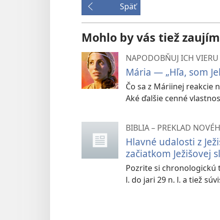
Späť
Mohlo by vás tiež zaujím
NAPODOBŇUJ ICH VIERU
Mária — „Hľa, som Je
Čo sa z Máriinej reakcie 
Aké ďalšie cenné vlastnos
BIBLIA – PREKLAD NOVÉ
Hlavné udalosti z Jež
začiatkom Ježišovej s
Pozrite si chronologickú
l. do jari 29 n. l. a tiež s