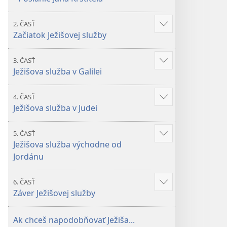
2. ČASŤ
Zobraziť
Začiatok Ježišovej služby
viac
3. ČASŤ
Zobraziť
Ježišova služba v Galilei
viac
4. ČASŤ
Zobraziť
Ježišova služba v Judei
viac
5. ČASŤ
Zobraziť
Ježišova služba východne od
viac
Jordánu
6. ČASŤ
Zobraziť
Záver Ježišovej služby
viac
Ak chceš napodobňovať Ježiša...