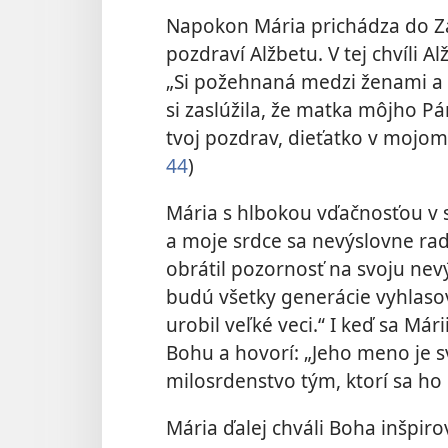
Napokon Mária prichádza do Z
pozdraví Alžbetu. V tej chvíli A
„Si požehnaná medzi ženami a 
si zaslúžila, že matka môjho P
tvoj pozdrav, dieťatko v mojom 
44
)
Mária s hlbokou vďačnosťou v s
a moje srdce sa nevýslovne ra
obrátil pozornosť na svoju ne
budú všetky generácie vyhlaso
urobil veľké veci.“ I keď sa Mári
Bohu a hovorí: „Jeho meno je s
milosrdenstvo tým, ktorí sa ho 
Mária ďalej chváli Boha inšpir