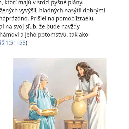
h, ktorí majú v srdci pyšné plány.
žených vyvýšil, hladných nasýtil dobrými
naprázdno. Prišiel na pomoc Izraelu,
l na svoj sľub, že bude navždy
hámovi a jeho potomstvu, tak ako
áš 1:51–55
)