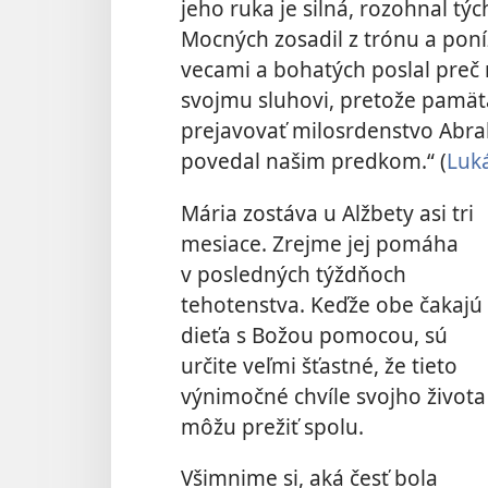
jeho ruka je silná, rozohnal týc
Mocných zosadil z trónu a poní
vecami a bohatých poslal preč 
svojmu sluhovi, pretože pamäta
prejavovať milosrdenstvo Abra
povedal našim predkom.“ (
Luk
Mária zostáva u Alžbety asi tri
mesiace. Zrejme jej pomáha
v posledných týždňoch
tehotenstva. Keďže obe čakajú
dieťa s Božou pomocou, sú
určite veľmi šťastné, že tieto
výnimočné chvíle svojho života
môžu prežiť spolu.
Všimnime si, aká česť bola