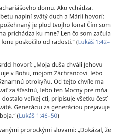
achariášovho domu. Ako vchádza,
lžbetu naplní svätý duch a Márii hovorí:
požehnaný je plod tvojho lona! Čím som
ána prichádza ku mne? Len čo som začula
lone poskočilo od radosti.“ (
Lukáš 1:42–
rdci hovorí: „Moja duša chváli Jehovu
duje v Bohu, mojom Záchrancovi, lebo
významnú otrokyňu. Od tejto chvíle ma
vať za šťastnú, lebo ten Mocný pre mňa
i dostalo veľkej cti, pripisuje všetku česť
väté. Generáciu za generáciou prejavuje
boja.“ (
Lukáš 1:46–50
)
ovanými prorockými slovami: „Dokázal, že