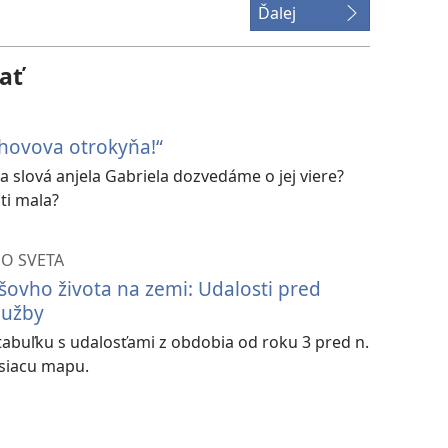
Ďalej
ať
hovova otrokyňa!“
na slová anjela Gabriela dozvedáme o jej viere?
ti mala?
HO SVETA
išovho života na zemi: Udalosti pred
lužby
 tabuľku s udalosťami z obdobia od roku 3 pred n.
úvisiacu mapu.