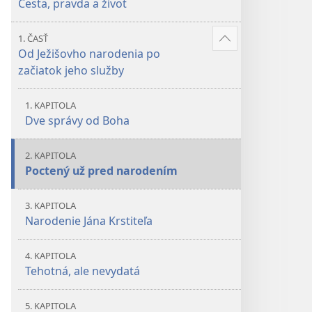
Cesta, pravda a život
1. ČASŤ
Zobraziť
Od Ježišovho narodenia po
viac
začiatok jeho služby
1. KAPITOLA
Dve správy od Boha
2. KAPITOLA
Poctený už pred narodením
3. KAPITOLA
Narodenie Jána Krstiteľa
4. KAPITOLA
Tehotná, ale nevydatá
5. KAPITOLA