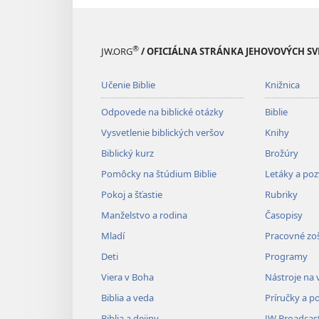
®
JW.ORG
/ OFICIÁLNA STRÁNKA JEHOVOVÝCH S
Učenie Biblie
Knižnica
Odpovede na biblické otázky
Biblie
Vysvetlenie biblických veršov
Knihy
Biblický kurz
Brožúry
Pomôcky na štúdium Biblie
Letáky a po
Pokoj a šťastie
Rubriky
Manželstvo a rodina
Časopisy
Mladí
Pracovné zoš
Deti
Programy
Viera v Boha
Nástroje na 
Biblia a veda
Príručky a p
Biblia a dejiny
JW Broadcas