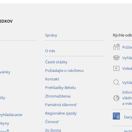
VEDKOV
Správy
Rýchle od
Požia
O nás
Vyhľa
(otvorí
Časté otázky
nové
Videá
Požiadajte o návštevu
okno)
zvánky
Kontakt
Vyhľ
Prehliadky Bételu
Infor
Zhromaždenia
ity
vládn
a mé
Pamätná slávnosť
Regionálne zjazdy
vyhľadávanie
Dar
(otvorí
Činnosť
okyny
nové
Zo života
®
okno)
ting
INT