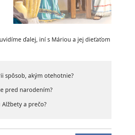
uvidíme ďalej, iní s Máriou a jej dieťaťom
rii spôsob, akým otehotnie?
šte pred narodením?
 Alžbety a prečo?