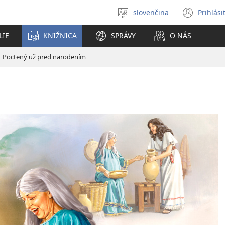
slovenčina
Prihlási
Výber
(otvo
jazyka
nové
LIE
KNIŽNICA
SPRÁVY
O NÁS
okno
Poctený už pred narodením