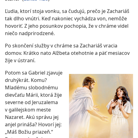
Ľudia, ktorí stoja vonku, sa čudujú, prečo je Zachariáš
tak dlho vnútri. Keď nakoniec vychádza von, nemôže
hovoriť. Z jeho posunkov pochopia, že v chráme videl
niečo nadprirodzené.
Po skončení služby v chráme sa Zachariáš vracia
domov. Krátko nato Alžbeta otehotnie a päť mesiacov
žije v ústraní.
Potom sa Gabriel zjavuje
druhýkrát. Komu?
Mladému slobodnému
dievčaťu Márii, ktorá žije
severne od Jeruzalema
v galilejskom meste
Nazaret. Akú správu jej
anjel prináša? Hovorí jej:
„Máš Božiu priazeň.“