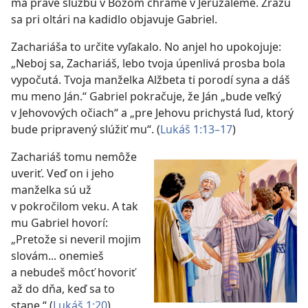
má práve službu v Božom chráme v Jeruzaleme. Zrazu
sa pri oltári na kadidlo objavuje Gabriel.
Zachariáša to určite vyľakalo. No anjel ho upokojuje:
„Neboj sa, Zachariáš, lebo tvoja úpenlivá prosba bola
vypočutá. Tvoja manželka Alžbeta ti porodí syna a dáš
mu meno Ján.“ Gabriel pokračuje, že Ján „bude veľký
v Jehovových očiach“ a „pre Jehovu prichystá ľud, ktorý
bude pripravený slúžiť mu“. (
Lukáš 1:13–17
)
Zachariáš tomu nemôže
uveriť. Veď on i jeho
manželka sú už
v pokročilom veku. A tak
mu Gabriel hovorí:
„Pretože si neveril mojim
slovám... onemieš
a nebudeš môcť hovoriť
až do dňa, keď sa to
stane.“ (
Lukáš 1:20
)