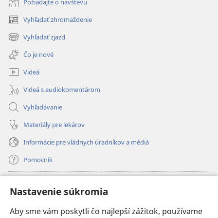
Požiadajte o návštevu
Vyhľadať zhromaždenie
(otvorí
nové
Vyhľadať zjazd
(otvorí
okno)
nové
Čo je nové
okno)
Videá
Videá s audiokomentárom
Vyhľadávanie
Materiály pre lekárov
Informácie pre vládnych úradníkov a médiá
Pomocník
Dary
(otvorí
Nastavenie súkromia
nové
okno)
Aby sme vám poskytli čo najlepší zážitok, používame
INTERNETOVÁ KNIŽNICA Strážnej veže
(otvorí