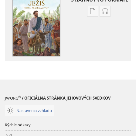
Možnosti
Možnosti
sťahovania
sťahovania
elektronických
audionahráv
publikácií
Ježiš –
Ježiš –
cesta,
cesta,
pravda
pravda
a život
a život
®
JW.ORG
/ OFICIÁLNA STRÁNKA JEHOVOVÝCH SVEDKOV
Nastavenia vzhľadu
Rýchle odkazy