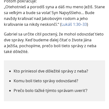
Potom pokračuje:
„Otehotnieš a porodíš syna a dáš mu meno Ježiš. Stane
sa veľkým a bude sa volať Syn Najvyššieho... Bude
navždy kraľovať nad Jakobovým rodom a jeho
kraľovanie sa nikdy neskončí.“ (
Lukáš 1:30–33
)
Gabriel sa určite cítil poctený, že mohol odovzdať tieto
dve správy. Keď budeme ďalej čítať o živote Jána
a Ježiša, pochopíme, prečo boli tieto správy z neba
také dôležité.
Kto priniesol dve dôležité správy z neba?
Komu boli tieto správy odovzdané?
Prečo bolo ťažké týmto správam uveriť?