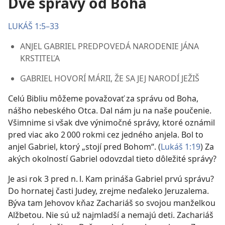
Dve správy od Boha
LUKÁŠ 1:5–33
ANJEL GABRIEL PREDPOVEDÁ NARODENIE JÁNA
KRSTITEĽA
GABRIEL HOVORÍ MÁRII, ŽE SA JEJ NARODÍ JEŽIŠ
Celú Bibliu môžeme považovať za správu od Boha,
nášho nebeského Otca. Dal nám ju na naše poučenie.
Všimnime si však dve výnimočné správy, ktoré oznámil
pred viac ako 2 000 rokmi cez jedného anjela. Bol to
anjel Gabriel, ktorý „stojí pred Bohom“. (
Lukáš 1:19
) Za
akých okolností Gabriel odovzdal tieto dôležité správy?
Je asi rok 3 pred n. l. Kam prináša Gabriel prvú správu?
Do hornatej časti Judey, zrejme neďaleko Jeruzalema.
Býva tam Jehovov kňaz Zachariáš so svojou manželkou
Alžbetou. Nie sú už najmladší a nemajú deti. Zachariáš