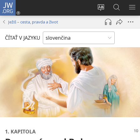
JW.ORG
Prihlásiť
sa
Zmeniť
Vyhľadáva
ZO
(otvorí
jazyk
na
PO
Ježiš – cesta, pravda a život
nové
stránky
JW.ORG
okno)
ČÍTAŤ V JAZYKU
1. KAPITOLA