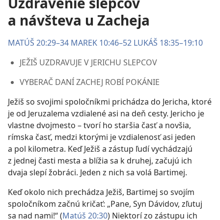
Uzdravenie slepcov
a návšteva u Zacheja
MATÚŠ 20:29–34
MAREK 10:46–52
LUKÁŠ 18:35–19:10
JEŽIŠ UZDRAVUJE V JERICHU SLEPCOV
VYBERAČ DANÍ ZACHEJ ROBÍ POKÁNIE
Ježiš so svojimi spoločníkmi prichádza do Jericha, ktoré
je od Jeruzalema vzdialené asi na deň cesty. Jericho je
vlastne dvojmesto – tvorí ho staršia časť a novšia,
rímska časť, medzi ktorými je vzdialenosť asi jeden
a pol kilometra. Keď Ježiš a zástup ľudí vychádzajú
z jednej časti mesta a blížia sa k druhej, začujú ich
dvaja slepí žobráci. Jeden z nich sa volá Bartimej.
Keď okolo nich prechádza Ježiš, Bartimej so svojím
spoločníkom začnú kričať: „Pane, Syn Dávidov, zľutuj
sa nad nami!“ (
Matúš 20:30
) Niektorí zo zástupu ich