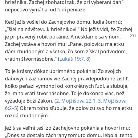
hriešnika. Zachej zbohatol tak, že pri vyberaní daní
nepoctivo vymáhal od ľudí peniaze.
Keď Ježiš vošiel do Zachejovho domu, ľudia šomrú:
„Išiel na návštevu k hriešnikovi.“ No Ježiš vidí, že Zachej
je pripravený robiť pokánie.
A nesklame sa v ňom.
Zachej vstáva a hovorí mu: „Pane, polovicu majetku
dám chudobným a všetko, čo som získal podvodom,
vrátim štvornásobne.“ (
Lukáš 19:7, 8
)
To je krásny dôkaz úprimného pokánia! Zo svojich
daňových záznamov vie Zachej pravdepodobne zistiť,
koľko peňazí vymohol od konkrétnych ľudí, a sľubuje,
že im to vráti štvornásobne. To je dokonca viac, než
vyžaduje Boží Zákon. (
2. Mojžišova 22:1;
3. Mojžišova
6:2–5
) Okrem toho sľubuje, že polovicu svojho majetku
rozdá chudobným.
Ježiš sa veľmi teší zo Zachejovho pokánia a hovorí mu:
„Dnes sa dostalo záchrany tomuto domu, lebo aj tento