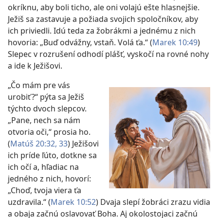
okríknu, aby boli ticho, ale oni volajú ešte hlasnejšie.
Ježiš sa zastavuje a požiada svojich spoločníkov, aby
ich priviedli. Idú teda za žobrákmi a jednému z nich
hovoria: „Buď odvážny, vstaň. Volá ťa.“ (
Marek 10:49
)
Slepec v rozrušení odhodí plášť, vyskočí na rovné nohy
a ide k Ježišovi.
„Čo mám pre vás
urobiť?“ pýta sa Ježiš
týchto dvoch slepcov.
„Pane, nech sa nám
otvoria oči,“ prosia ho.
(
Matúš 20:32, 33
) Ježišovi
ich príde ľúto, dotkne sa
ich očí a, hľadiac na
jedného z nich, hovorí:
„Choď, tvoja viera ťa
uzdravila.“ (
Marek 10:52
) Dvaja slepí žobráci zrazu vidia
a obaja začnú oslavovať Boha. Aj okolostojaci začnú