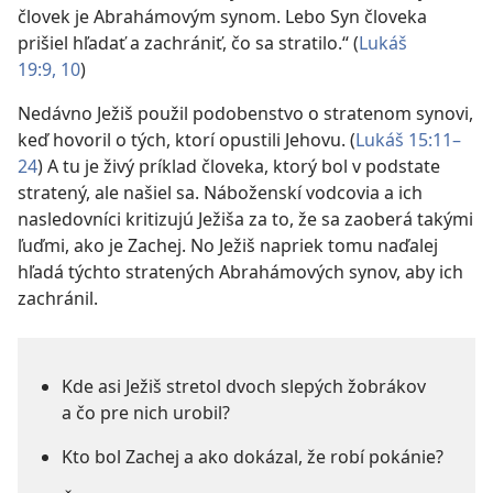
človek je Abrahámovým synom. Lebo Syn človeka
prišiel hľadať a zachrániť, čo sa stratilo.“ (
Lukáš
19:9, 10
)
Nedávno Ježiš použil podobenstvo o stratenom synovi,
keď hovoril o tých, ktorí opustili Jehovu. (
Lukáš 15:11–
24
) A tu je živý príklad človeka, ktorý bol v podstate
stratený, ale našiel sa. Náboženskí vodcovia a ich
nasledovníci kritizujú Ježiša za to, že sa zaoberá takými
ľuďmi, ako je Zachej. No Ježiš napriek tomu naďalej
hľadá týchto stratených Abrahámových synov, aby ich
zachránil.
Kde asi Ježiš stretol dvoch slepých žobrákov
a čo pre nich urobil?
Kto bol Zachej a ako dokázal, že robí pokánie?