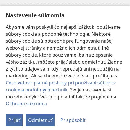
Dary
(otvorí
Nastavenie súkromia
nové
okno)
Aby sme vám poskytli čo najlepší zážitok, používame
INTERNETOVÁ KNIŽNICA Strážnej veže
(otvorí
súbory cookie a podobné technológie. Niektoré
nové
®
JW Hub
súbory cookie sú potrebné pre fungovanie našej
okno)
(otvorí
webovej stránky a nemožno ich odmietnuť. Iné
nové
®
JW Library
okno)
súbory cookie, ktoré používame iba na zlepšenie
vášho zážitku, môžete prijať alebo odmietnuť. Žiadne
Watchtower Library
z týchto údajov sa nikdy nepredajú ani nepoužijú na
marketing. Ak sa chcete dozvedieť viac, prečítajte si
Celosvetovo platné postupy pri používaní súborov
cookie a podobných techník
. Svoje nastavenia si
Copyright
© 2026 Watch Tower Bible and Tract Society of Pennsylvania.
môžete kedykoľvek prispôsobiť tak, že prejdete na
PODMIENKY POUŽÍVANIA
|
OCHRANA SÚKROMIA
|
NASTAVENIE
Ochrana súkromia
.
Zo
SÚKROMIA
o
Prijať
Odmietnuť
Prispôsobiť