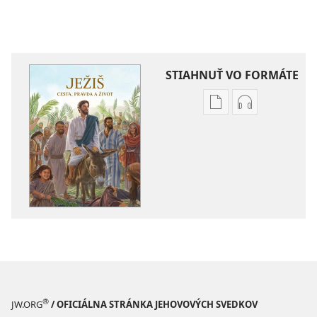
STIAHNUŤ VO FORMÁTE
Možnosti
Možnosti
sťahovania
sťahovania
elektronických
audionahráv
publikácií
Ježiš –
Ježiš –
cesta,
cesta,
pravda
pravda
a život
a život
®
JW.ORG
/ OFICIÁLNA STRÁNKA JEHOVOVÝCH SVEDKOV