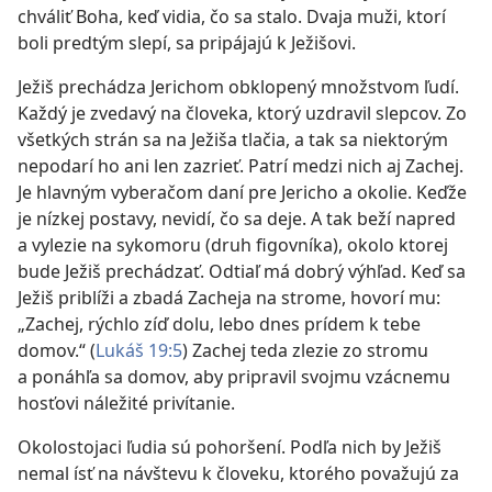
chváliť Boha, keď vidia, čo sa stalo. Dvaja muži, ktorí
boli predtým slepí, sa pripájajú k Ježišovi.
Ježiš prechádza Jerichom obklopený množstvom ľudí.
Každý je zvedavý na človeka, ktorý uzdravil slepcov. Zo
všetkých strán sa na Ježiša tlačia, a tak sa niektorým
nepodarí ho ani len zazrieť. Patrí medzi nich aj Zachej.
Je hlavným vyberačom daní pre Jericho a okolie. Keďže
je nízkej postavy, nevidí, čo sa deje. A tak beží napred
a vylezie na sykomoru (druh figovníka), okolo ktorej
bude Ježiš prechádzať. Odtiaľ má dobrý výhľad. Keď sa
Ježiš priblíži a zbadá Zacheja na strome, hovorí mu:
„Zachej, rýchlo zíď dolu, lebo dnes prídem k tebe
domov.“ (
Lukáš 19:5
) Zachej teda zlezie zo stromu
a ponáhľa sa domov, aby pripravil svojmu vzácnemu
hosťovi náležité privítanie.
Okolostojaci ľudia sú pohoršení. Podľa nich by Ježiš
nemal ísť na návštevu k človeku, ktorého považujú za