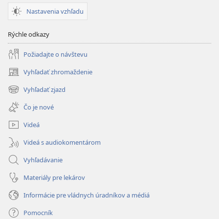
Nastavenia vzhľadu
Rýchle odkazy
Požiadajte o návštevu
Vyhľadať zhromaždenie
(otvorí
nové
Vyhľadať zjazd
(otvorí
okno)
nové
Čo je nové
okno)
Videá
Videá s audiokomentárom
Vyhľadávanie
Materiály pre lekárov
Informácie pre vládnych úradníkov a médiá
Pomocník