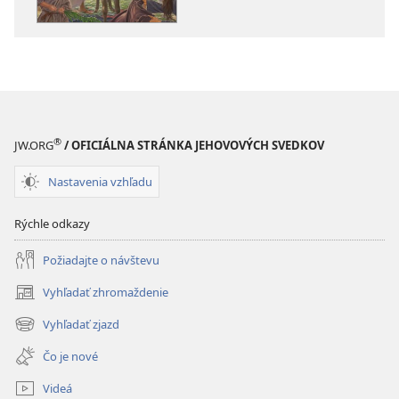
cesta,
pravda
pravda
a život
a život
®
JW.ORG
/ OFICIÁLNA STRÁNKA JEHOVOVÝCH SVEDKOV
Nastavenia vzhľadu
Rýchle odkazy
Požiadajte o návštevu
Vyhľadať zhromaždenie
(otvorí
nové
Vyhľadať zjazd
(otvorí
okno)
nové
Čo je nové
okno)
Videá