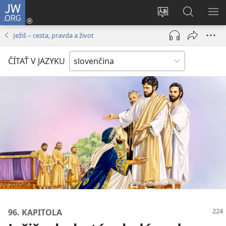
JW.ORG
Prihlásiť
sa
Zmeniť
Vyhľadáva
ZO
(otvorí
jazyk
na
PO
Ježiš – cesta, pravda a život
nové
stránky
JW.ORG
okno)
ČÍTAŤ V JAZYKU
96. KAPITOLA