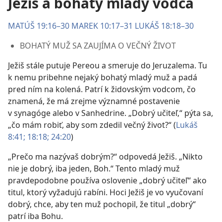
Ježiš a bohatý mladý vodca
MATÚŠ 19:16–30
MAREK 10:17–31
LUKÁŠ 18:18–30
BOHATÝ MUŽ SA ZAUJÍMA O VEČNÝ ŽIVOT
Ježiš stále putuje Pereou a smeruje do Jeruzalema. Tu
k nemu pribehne nejaký bohatý mladý muž a padá
pred ním na kolená. Patrí k židovským vodcom, čo
znamená, že má zrejme významné postavenie
v synagóge alebo v Sanhedrine. „Dobrý učiteľ,“ pýta sa,
„čo mám robiť, aby som zdedil večný život?“ (
Lukáš
8:41;
18:18;
24:20
)
„Prečo ma nazývaš dobrým?“ odpovedá Ježiš. „Nikto
nie je dobrý, iba jeden, Boh.“ Tento mladý muž
pravdepodobne používa oslovenie „dobrý učiteľ“ ako
titul, ktorý vyžadujú rabíni. Hoci Ježiš je vo vyučovaní
dobrý, chce, aby ten muž pochopil, že titul „dobrý“
patrí iba Bohu.