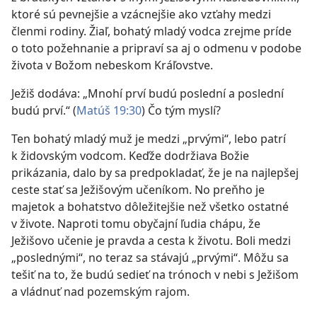
ktoré sú pevnejšie a vzácnejšie ako vzťahy medzi
členmi rodiny. Žiaľ, bohatý mladý vodca zrejme príde
o toto požehnanie a pripraví sa aj o odmenu v podobe
života v Božom nebeskom Kráľovstve.
Ježiš dodáva: „Mnohí prví budú poslední a poslední
budú prví.“ (
Matúš 19:30
) Čo tým myslí?
Ten bohatý mladý muž je medzi „prvými“, lebo patrí
k židovským vodcom. Keďže dodržiava Božie
prikázania, dalo by sa predpokladať, že je na najlepšej
ceste stať sa Ježišovým učeníkom. No preňho je
majetok a bohatstvo dôležitejšie než všetko ostatné
v živote. Naproti tomu obyčajní ľudia chápu, že
Ježišovo učenie je pravda a cesta k životu. Boli medzi
„poslednými“, no teraz sa stávajú „prvými“. Môžu sa
tešiť na to, že budú sedieť na trónoch v nebi s Ježišom
a vládnuť nad pozemským rajom.