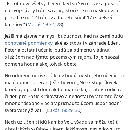
„Pri obnove všetkých vecí, keď sa Syn človeka posadí
na svoj slávny trón, sa aj vy, ktorí ste ma nasledovali,
posadíte na 12 trónov a budete súdiť 12 izraelských
kmeňov.“ (
Matúš 19:27, 28
)
Ježiš má zjavne na mysli budúcnosť, keď na zemi budú
obnovené podmienky
, aké existovali v záhrade Eden.
Peter a ostatní učeníci budú za odmenu vládnuť
s Ježišom nad týmto pozemským rajom. To je naozaj
odmena hodná akejkoľvek obete!
No odmenu nezískajú len v budúcnosti. Jeho učeníci už
majú odmenu teraz. Ježiš hovorí: „Neexistuje človek,
ktorý by opustil dom alebo manželku, bratov, rodičov
či deti pre Božie Kráľovstvo a nedostal by v tomto čase
mnohonásobne viac a v prichádzajúcom usporiadaní
sveta večný život.“ (
Lukáš 18:29, 30
)
Nech už učeníci idú kamkoľvek, všade sa môžu tešiť
z bratských vzťahov s inými Ježišovými nasledovníkmi,