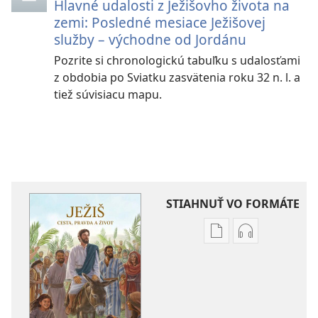
Hlavné udalosti z Ježišovho života na
zemi: Posledné mesiace Ježišovej
služby – východne od Jordánu
Pozrite si chronologickú tabuľku s udalosťami
z obdobia po Sviatku zasvätenia roku 32 n. l. a
tiež súvisiacu mapu.
STIAHNUŤ VO FORMÁTE
Možnosti
Možnosti
sťahovania
sťahovania
elektronických
audionahráv
publikácií
Ježiš –
Ježiš –
cesta,