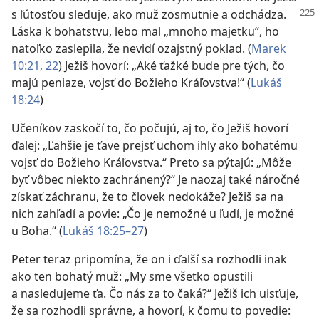
s ľútosťou sleduje, ako muž zosmutnie a odchádza.
Láska k bohatstvu, lebo mal „mnoho majetku“, ho
natoľko zaslepila, že nevidí ozajstný poklad. (
Marek
10:21, 22
) Ježiš hovorí: „Aké ťažké bude pre tých, čo
majú peniaze, vojsť do Božieho Kráľovstva!“ (
Lukáš
18:24
)
Učeníkov zaskočí to, čo počujú, aj to, čo Ježiš hovorí
ďalej: „Ľahšie je ťave prejsť uchom ihly ako bohatému
vojsť do Božieho Kráľovstva.“ Preto sa pýtajú: „Môže
byť vôbec niekto zachránený?“ Je naozaj také náročné
získať záchranu, že to človek nedokáže? Ježiš sa na
nich zahľadí a povie: „Čo je nemožné u ľudí, je možné
u Boha.“ (
Lukáš 18:25–27
)
Peter teraz pripomína, že on i ďalší sa rozhodli inak
ako ten bohatý muž: „My sme všetko opustili
a nasledujeme ťa. Čo nás za to čaká?“ Ježiš ich uisťuje,
že sa rozhodli správne, a hovorí, k čomu to povedie: