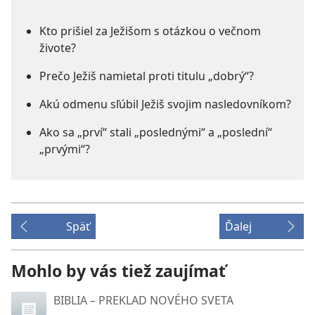
Kto prišiel za Ježišom s otázkou o večnom
živote?
Prečo Ježiš namietal proti titulu „dobrý“?
Akú odmenu sľúbil Ježiš svojim nasledovníkom?
Ako sa „prví“ stali „poslednými“ a „poslední“
„prvými“?
Späť
Ďalej
Mohlo by vás tiež zaujímať
BIBLIA – PREKLAD NOVÉHO SVETA