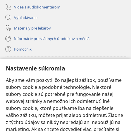
Videá s audiokomentárom
Vyhľadávanie
Materiály pre lekárov
Informácie pre vládnych úradníkov a médiá
Pomocník
Dary
(otvorí
Nastavenie súkromia
nové
okno)
Aby sme vám poskytli čo najlepší zážitok, používame
INTERNETOVÁ KNIŽNICA Strážnej veže
(otvorí
súbory cookie a podobné technológie. Niektoré
nové
®
JW Hub
súbory cookie sú potrebné pre fungovanie našej
okno)
(otvorí
webovej stránky a nemožno ich odmietnuť. Iné
nové
®
JW Library
okno)
súbory cookie, ktoré používame iba na zlepšenie
vášho zážitku, môžete prijať alebo odmietnuť. Žiadne
Watchtower Library
z týchto údajov sa nikdy nepredajú ani nepoužijú na
marketing. Ak sa chcete dozvedieť viac, prečítajte si