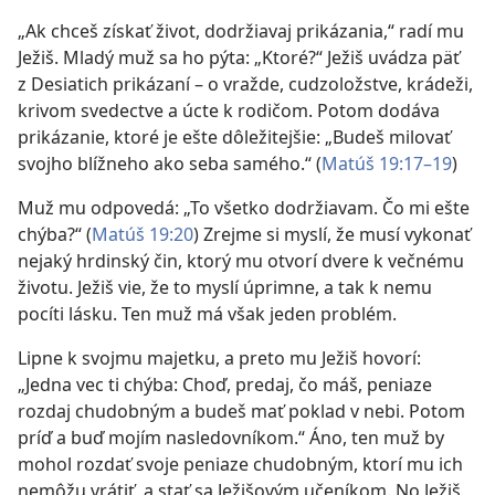
„Ak chceš získať život, dodržiavaj prikázania,“ radí mu
Ježiš. Mladý muž sa ho pýta: „Ktoré?“ Ježiš uvádza päť
z Desiatich prikázaní – o vražde, cudzoložstve, krádeži,
krivom svedectve a úcte k rodičom. Potom dodáva
prikázanie, ktoré je ešte dôležitejšie: „Budeš milovať
svojho blížneho ako seba samého.“ (
Matúš 19:17–19
)
Muž mu odpovedá: „To všetko dodržiavam. Čo mi ešte
chýba?“ (
Matúš 19:20
) Zrejme si myslí, že musí vykonať
nejaký hrdinský čin, ktorý mu otvorí dvere k večnému
životu. Ježiš vie, že to myslí úprimne, a tak k nemu
pocíti lásku. Ten muž má však jeden problém.
Lipne k svojmu majetku, a preto mu Ježiš hovorí:
„Jedna vec ti chýba: Choď, predaj, čo máš, peniaze
rozdaj chudobným a budeš mať poklad v nebi. Potom
príď a buď mojím nasledovníkom.“ Áno, ten muž by
mohol rozdať svoje peniaze chudobným, ktorí mu ich
nemôžu vrátiť, a stať sa Ježišovým učeníkom. No Ježiš