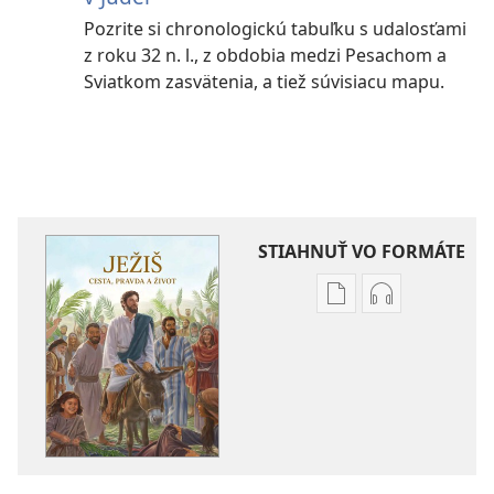
Pozrite si chronologickú tabuľku s udalosťami
z roku 32 n. l., z obdobia medzi Pesachom a
Sviatkom zasvätenia, a tiež súvisiacu mapu.
STIAHNUŤ VO FORMÁTE
Možnosti
Možnosti
sťahovania
sťahovania
elektronických
audionahráv
publikácií
Ježiš –
Ježiš –
cesta,
cesta,
pravda
pravda
a život
a život