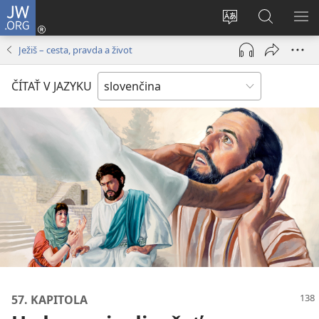
JW.ORG
Prihlásiť
sa
Zmeniť
Vyhľadáva
ZO
(otvorí
jazyk
na
PO
Ježiš – cesta, pravda a život
nové
stránky
JW.ORG
okno)
ČÍTAŤ V JAZYKU
57. KAPITOLA