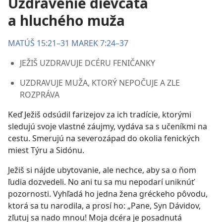
Uzdravenie dievčaťa
a hluchého muža
MATÚŠ 15:21–31
MAREK 7:24–37
JEŽIŠ UZDRAVUJE DCÉRU FENIČANKY
UZDRAVUJE MUŽA, KTORÝ NEPOČUJE A ZLE
ROZPRÁVA
Keď Ježiš odsúdil farizejov za ich tradície, ktorými
sledujú svoje vlastné záujmy, vydáva sa s učeníkmi na
cestu. Smerujú na severozápad do okolia fenických
miest Týru a Sidónu.
Ježiš si nájde ubytovanie, ale nechce, aby sa o ňom
ľudia dozvedeli. No ani tu sa mu nepodarí uniknúť
pozornosti. Vyhľadá ho jedna žena gréckeho pôvodu,
ktorá sa tu narodila, a prosí ho: „Pane, Syn Dávidov,
zľutuj sa nado mnou! Moja dcéra je posadnutá