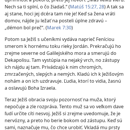
Nech sa ti splní, o čo žiadaš.“ (
Matúš 15:27, 28
) A tak sa
aj stane, hoci jej dcéra tam nie je! Keď sa žena vráti
domov, nájde ju ležať na posteli úplne zdravú –
„démon bol preč“. (
Marek 7:30
)
Potom sa Ježiš s učeníkmi vydáva naprieč Feníciou
smerom k hornému toku rieky Jordán. Prekračujú ho
zrejme severne od Galilejského mora a smerujú do
Dekapolisu. Tam vystúpia na nejaký vrch, no zástupy
ich nájdu aj tam. Privádzajú k nim chromých,
zmrzačených, slepých a nemých. Kladú ich k Ježišovým
nohám a on ich uzdravuje. Ľudia, ktorí to vidia, žasnú
a oslavujú Boha Izraela.
Teraz Ježiš obracia svoju pozornosť na muža, ktorý
nepočuje a zle rozpráva. Tento muž sa vo veľkom dave
ľudí určite cíti nesvoj. Ježiš si zrejme uvedomuje, že je
nervózny, a preto ho berie bokom od zástupu. Keď sú
sami, naznačuje mu, čo chce urobiť. Vkladá mu prsty