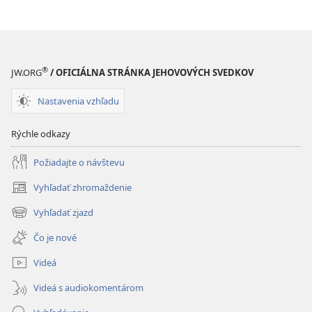
®
JW.ORG
/ OFICIÁLNA STRÁNKA JEHOVOVÝCH SVEDKOV
Nastavenia vzhľadu
Rýchle odkazy
Požiadajte o návštevu
Vyhľadať zhromaždenie
(otvorí
nové
Vyhľadať zjazd
(otvorí
okno)
nové
Čo je nové
okno)
Videá
Videá s audiokomentárom