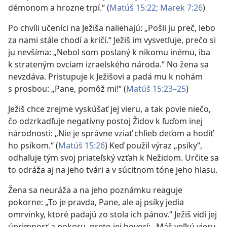
démonom a hrozne trpí.“ (
Matúš 15:22;
Marek 7:26
)
Po chvíli učeníci na Ježiša naliehajú: „Pošli ju preč, lebo
za nami stále chodí a kričí.“ Ježiš im vysvetľuje, prečo si
ju nevšíma: „Nebol som poslaný k nikomu inému, iba
k strateným ovciam izraelského národa.“ No žena sa
nevzdáva. Pristupuje k Ježišovi a padá mu k nohám
s prosbou: „Pane, pomôž mi!“ (
Matúš 15:23–25
)
Ježiš chce zrejme vyskúšať jej vieru, a tak povie niečo,
čo odzrkadľuje negatívny postoj Židov k ľuďom inej
národnosti: „Nie je správne vziať chlieb deťom a hodiť
ho psíkom.“ (
Matúš 15:26
) Keď použil výraz „psíky“,
odhaľuje tým svoj priateľský vzťah k Nežidom. Určite sa
to odráža aj na jeho tvári a v súcitnom tóne jeho hlasu.
Žena sa neuráža a na jeho poznámku reaguje
pokorne: „To je pravda, Pane, ale aj psíky jedia
omrvinky, ktoré padajú zo stola ich pánov.“ Ježiš vidí jej
úprimnosť a pokoru, preto jej hovorí: „Máš veľkú vieru.