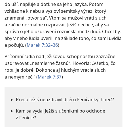
do uší, napľuje a dotkne sa jeho jazyka. Potom
vzhliadne k nebu a vysloví semitský výraz, ktorý
znamená „otvor sa“. Vtom sa mužovi vráti sluch
a začne normálne rozprávať. Ježiš nechce, aby sa
správa o jeho uzdravení rozniesla medzi ľudí. Chcel by,
aby v neho ľudia uverili na základe toho, čo sami uvidia
a počujú. (
Marek 7:32–36
)
Prítomní ľudia nad Ježišovou schopnosťou zázračne
uzdravovať „nesmierne žasnú“. Hovoria: „Všetko, čo
robí, je dobré. Dokonca aj hluchým vracia sluch
a nemým reč.“ (
Marek 7:37
)
Prečo Ježiš neuzdravil dcéru Feničanky ihneď?
Kam sa vydal Ježiš s učeníkmi po odchode
z Fenície?