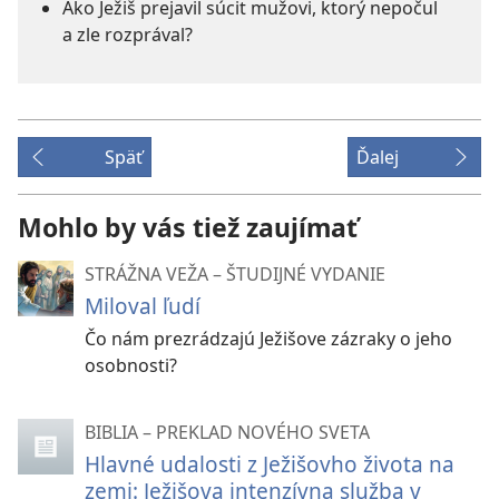
Ako Ježiš prejavil súcit mužovi, ktorý nepočul
a zle rozprával?
Späť
Ďalej
Mohlo by vás tiež zaujímať
STRÁŽNA VEŽA – ŠTUDIJNÉ VYDANIE
Miloval ľudí
Čo nám prezrádzajú Ježišove zázraky o jeho
osobnosti?
BIBLIA – PREKLAD NOVÉHO SVETA
Hlavné udalosti z Ježišovho života na
zemi: Ježišova intenzívna služba v