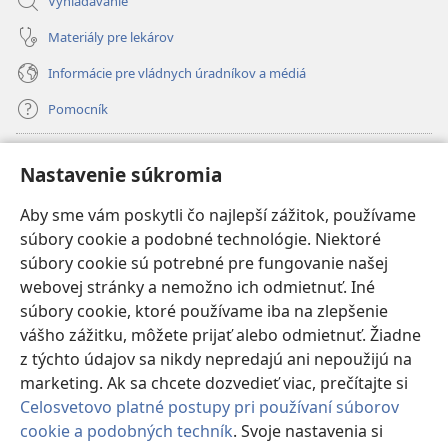
Vyhľadávanie
Materiály pre lekárov
Informácie pre vládnych úradníkov a médiá
Pomocník
Dary
(otvorí
Nastavenie súkromia
nové
okno)
Aby sme vám poskytli čo najlepší zážitok, používame
INTERNETOVÁ KNIŽNICA Strážnej veže
(otvorí
súbory cookie a podobné technológie. Niektoré
nové
®
JW Hub
súbory cookie sú potrebné pre fungovanie našej
okno)
(otvorí
webovej stránky a nemožno ich odmietnuť. Iné
nové
®
JW Library
okno)
súbory cookie, ktoré používame iba na zlepšenie
vášho zážitku, môžete prijať alebo odmietnuť. Žiadne
Watchtower Library
z týchto údajov sa nikdy nepredajú ani nepoužijú na
marketing. Ak sa chcete dozvedieť viac, prečítajte si
Celosvetovo platné postupy pri používaní súborov
cookie a podobných techník
. Svoje nastavenia si