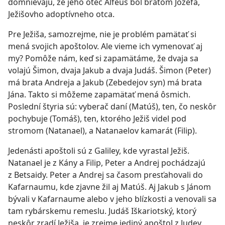
domnievajú, že jeho otec Alfeus bol bratom Jozefa,
Ježišovho adoptívneho otca.
Pre Ježiša, samozrejme, nie je problém pamätať si
mená svojich apoštolov. Ale vieme ich vymenovať aj
my? Pomôže nám, keď si zapamätáme, že dvaja sa
volajú Šimon, dvaja Jakub a dvaja Judáš. Šimon (Peter)
má brata Andreja a Jakub (Zebedejov syn) má brata
Jána. Takto si môžeme zapamätať mená ôsmich.
Poslední štyria sú: vyberač daní (Matúš), ten, čo neskôr
pochybuje (Tomáš), ten, ktorého Ježiš videl pod
stromom (Natanael), a Natanaelov kamarát (Filip).
Jedenásti apoštoli sú z Galiley, kde vyrastal Ježiš.
Natanael je z Kány a Filip, Peter a Andrej pochádzajú
z Betsaidy. Peter a Andrej sa časom presťahovali do
Kafarnaumu, kde zjavne žil aj Matúš. Aj Jakub s Jánom
bývali v Kafarnaume alebo v jeho blízkosti a venovali sa
tam rybárskemu remeslu. Judáš Iškariotský, ktorý
neskôr zradí Ježiša, je zrejme jediný apoštol z Judey.