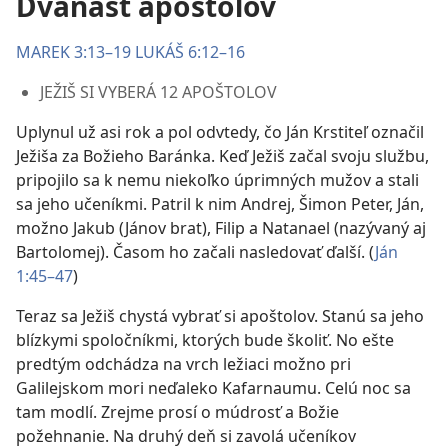
Dvanásť apoštolov
MAREK 3:13–19
LUKÁŠ 6:12–16
JEŽIŠ SI VYBERÁ 12 APOŠTOLOV
Uplynul už asi rok a pol odvtedy, čo Ján Krstiteľ označil
Ježiša za Božieho Baránka. Keď Ježiš začal svoju službu,
pripojilo sa k nemu niekoľko úprimných mužov a stali
sa jeho učeníkmi. Patril k nim Andrej, Šimon Peter, Ján,
možno Jakub (Jánov brat), Filip a Natanael (nazývaný aj
Bartolomej). Časom ho začali nasledovať ďalší. (
Ján
1:45–47
)
Teraz sa Ježiš chystá vybrať si apoštolov. Stanú sa jeho
blízkymi spoločníkmi, ktorých bude školiť. No ešte
predtým odchádza na vrch ležiaci možno pri
Galilejskom mori neďaleko Kafarnaumu. Celú noc sa
tam modlí. Zrejme prosí o múdrosť a Božie
požehnanie. Na druhý deň si zavolá učeníkov