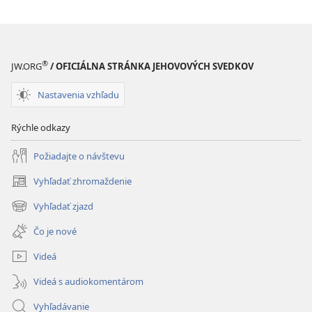
®
JW.ORG
/ OFICIÁLNA STRÁNKA JEHOVOVÝCH SVEDKOV
Nastavenia vzhľadu
Rýchle odkazy
Požiadajte o návštevu
Vyhľadať zhromaždenie
(otvorí
nové
Vyhľadať zjazd
(otvorí
okno)
nové
Čo je nové
okno)
Videá
Videá s audiokomentárom
Vyhľadávanie