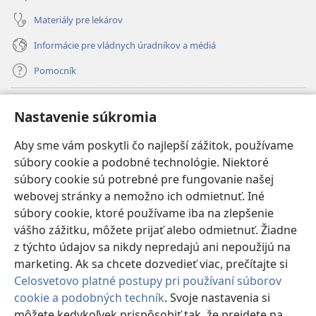
Materiály pre lekárov
Informácie pre vládnych úradníkov a médiá
Pomocník
Dary
(otvorí
Nastavenie súkromia
nové
okno)
Aby sme vám poskytli čo najlepší zážitok, používame
INTERNETOVÁ KNIŽNICA Strážnej veže
(otvorí
súbory cookie a podobné technológie. Niektoré
nové
®
JW Hub
súbory cookie sú potrebné pre fungovanie našej
okno)
(otvorí
webovej stránky a nemožno ich odmietnuť. Iné
nové
®
JW Library
okno)
súbory cookie, ktoré používame iba na zlepšenie
vášho zážitku, môžete prijať alebo odmietnuť. Žiadne
Watchtower Library
z týchto údajov sa nikdy nepredajú ani nepoužijú na
marketing. Ak sa chcete dozvedieť viac, prečítajte si
Celosvetovo platné postupy pri používaní súborov
cookie a podobných techník
. Svoje nastavenia si
Copyright
© 2026 Watch Tower Bible and Tract Society of Pennsylvania.
môžete kedykoľvek prispôsobiť tak, že prejdete na