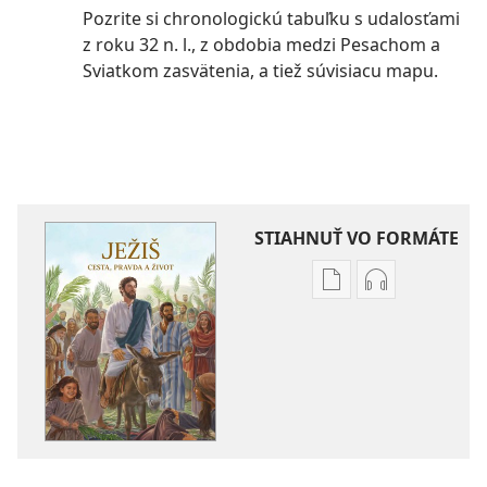
Pozrite si chronologickú tabuľku s udalosťami
z roku 32 n. l., z obdobia medzi Pesachom a
Sviatkom zasvätenia, a tiež súvisiacu mapu.
STIAHNUŤ VO FORMÁTE
Možnosti
Možnosti
sťahovania
sťahovania
elektronických
audionahráv
publikácií
Ježiš –
Ježiš –
cesta,
cesta,
pravda
pravda
a život
a život