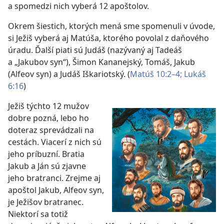
a spomedzi nich vyberá 12 apoštolov.
Okrem šiestich, ktorých mená sme spomenuli v úvode,
si Ježiš vyberá aj Matúša, ktorého povolal z daňového
úradu. Ďalší piati sú Judáš (nazývaný aj Tadeáš
a „Jakubov syn“), Šimon Kananejský, Tomáš, Jakub
(Alfeov syn) a Judáš Iškariotský. (
Matúš 10:2–4;
Lukáš
6:16
)
Ježiš týchto 12 mužov
dobre pozná, lebo ho
doteraz sprevádzali na
cestách. Viacerí z nich sú
jeho príbuzní. Bratia
Jakub a Ján sú zjavne
jeho bratranci. Zrejme aj
apoštol Jakub, Alfeov syn,
je Ježišov bratranec.
Niektorí sa totiž