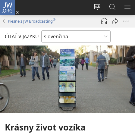
JW.ORG
Prihlásiť
sa
Zmeniť
Vyhľadáva
ZO
(otvorí
jazyk
na
PO
®
Piesne z JW Broadcasting
nové
stránky
JW.ORG
okno)
ČÍTAŤ V JAZYKU
Krásny život vozíka