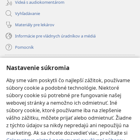
Videá s audiokomentárom
Vyhľadávanie
Materiály pre lekárov
Informácie pre vládnych úradníkov a médiá
Pomocník
Dary
(otvorí
Nastavenie súkromia
nové
okno)
Aby sme vám poskytli čo najlepší zážitok, používame
INTERNETOVÁ KNIŽNICA Strážnej veže
(otvorí
súbory cookie a podobné technológie. Niektoré
nové
®
JW Hub
súbory cookie sú potrebné pre fungovanie našej
okno)
(otvorí
webovej stránky a nemožno ich odmietnuť. Iné
nové
®
JW Library
okno)
súbory cookie, ktoré používame iba na zlepšenie
vášho zážitku, môžete prijať alebo odmietnuť. Žiadne
Watchtower Library
z týchto údajov sa nikdy nepredajú ani nepoužijú na
marketing. Ak sa chcete dozvedieť viac, prečítajte si