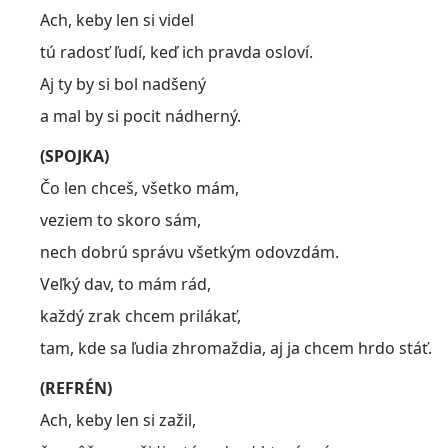
Ach, keby len si videl
tú radosť ľudí, keď ich pravda osloví.
Aj ty by si bol nadšený
a mal by si pocit nádherný.
(SPOJKA)
Čo len chceš, všetko mám,
veziem to skoro sám,
nech dobrú správu všetkým odovzdám.
Veľký dav, to mám rád,
každý zrak chcem prilákať,
tam, kde sa ľudia zhromaždia, aj ja chcem hrdo stáť.
(REFRÉN)
Ach, keby len si zažil,