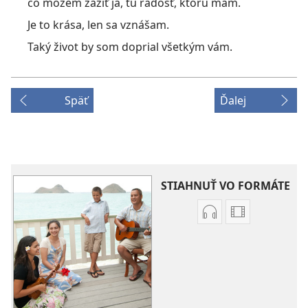
čo môžem zažiť ja, tú radosť, ktorú mám.
Je to krása, len sa vznášam.
Taký život by som doprial všetkým vám.
Späť
Ďalej
STIAHNUŤ VO FORMÁTE
Možnosti
Možnosti
sťahovania
sťahovania
audionahrávok
videonahráv
Piesne
Piesne
z
z
JW
JW