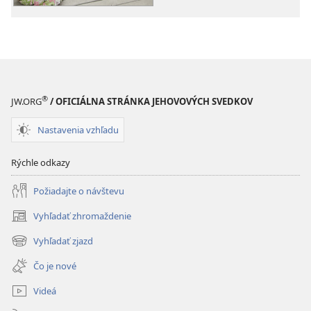
Broadcasting®
Broadcastin
®
JW.ORG
/ OFICIÁLNA STRÁNKA JEHOVOVÝCH SVEDKOV
Nastavenia vzhľadu
Rýchle odkazy
Požiadajte o návštevu
Vyhľadať zhromaždenie
(otvorí
nové
Vyhľadať zjazd
(otvorí
okno)
nové
Čo je nové
okno)
Videá