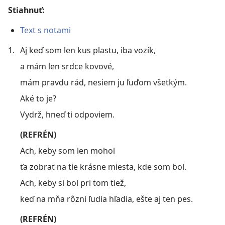
Stiahnuť:
Text s notami
1.
Aj keď som len kus plastu, iba vozík,
a mám len srdce kovové,
mám pravdu rád, nesiem ju ľuďom všetkým.
Aké to je?
Vydrž, hneď ti odpoviem.
(REFRÉN)
Ach, keby som len mohol
ťa zobrať na tie krásne miesta, kde som bol.
Ach, keby si bol pri tom tiež,
keď na mňa rôzni ľudia hľadia, ešte aj ten pes.
(REFRÉN)