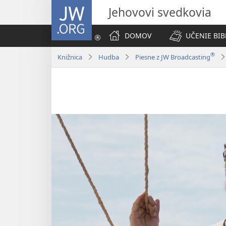
JW.ORG
Jehovovi svedkovia
DOMOV
UČENIE BIB
®
Knižnica
Hudba
Piesne z JW Broadcasting