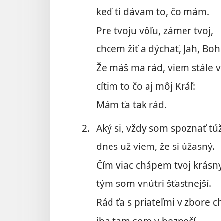
keď ti dávam to, čo mám.
Pre tvoju vôľu, zámer tvoj,
chcem žiť a dýchať, Jah, Boh
Že máš ma rád, viem stále v
cítim to čo aj môj Kráľ:
Mám ťa tak rád.
2.
Aký si, vždy som spoznať túž
dnes už viem, že si úžasný.
Čím viac chápem tvoj krásn
tým som vnútri šťastnejší.
Rád ťa s priateľmi v zbore c
iba tam som v bezpečí.