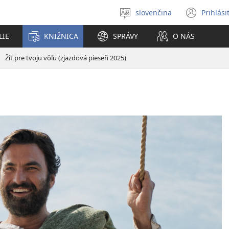
slovenčina
Prihlási
Výber
(otvo
jazyka
nové
LIE
KNIŽNICA
SPRÁVY
O NÁS
okno
Žiť pre tvoju vôľu (zjazdová pieseň 2025)