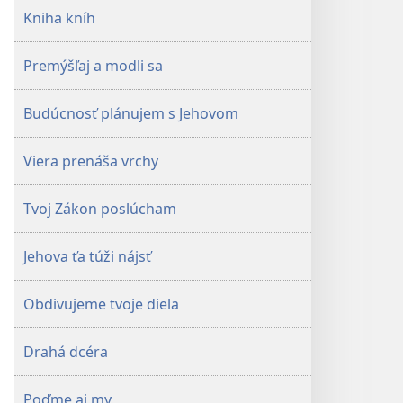
Kniha kníh
Premýšľaj a modli sa
Budúcnosť plánujem s Jehovom
Viera prenáša vrchy
Tvoj Zákon poslúcham
Jehova ťa túži nájsť
Obdivujeme tvoje diela
Drahá dcéra
Poďme aj my