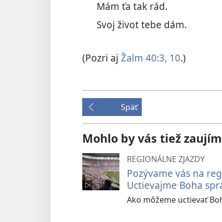
Mám ťa tak rád.
Svoj život tebe dám.
(Pozri aj
Žalm 40:3,
10
.)
Späť
Mohlo by vás tiež zaujím
REGIONÁLNE ZJAZDY
Pozývame vás na reg
Uctievajme Boha spr
Ako môžeme uctievať Boha