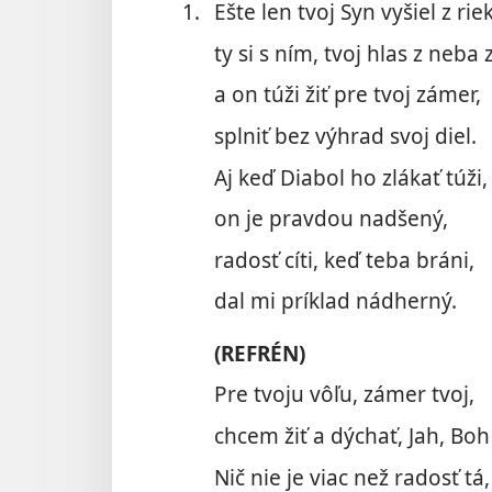
1.
Ešte len tvoj Syn vyšiel z riek
ty si s ním, tvoj hlas z neba 
a on túži žiť pre tvoj zámer,
splniť bez výhrad svoj diel.
Aj keď Diabol ho zlákať túži,
on je pravdou nadšený,
radosť cíti, keď teba bráni,
dal mi príklad nádherný.
(REFRÉN)
Pre tvoju vôľu, zámer tvoj,
chcem žiť a dýchať, Jah, Boh
Nič nie je viac než radosť tá,