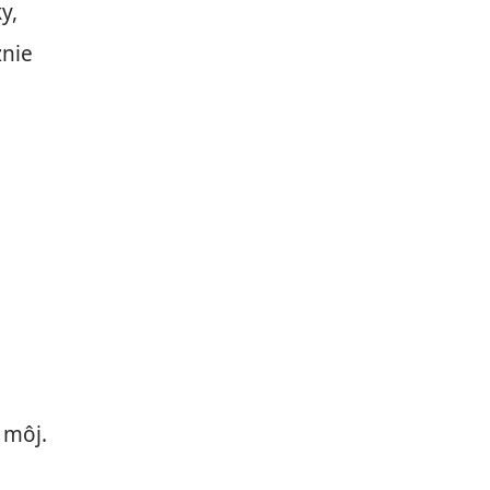
y,
znie
 môj.