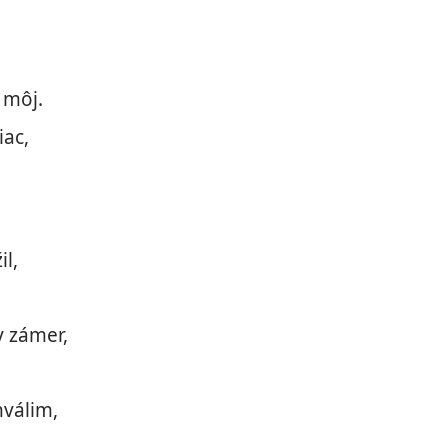
 môj.
iac,
il,
y zámer,
hválim,