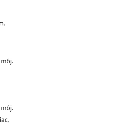
,
m.
 môj.
 môj.
iac,