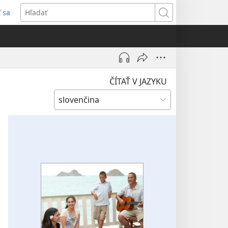
ť sa
rí
Hľadať
)
ČÍTAŤ V JAZYKU