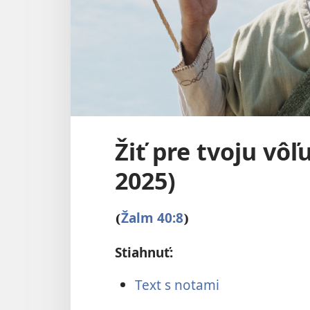
Žiť pre tvoju vôľ
2025)
Žalm 40:8
(
)
Stiahnuť:
Text s notami