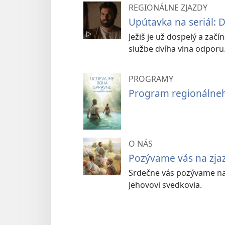
REGIONÁLNE ZJAZDY
Upútavka na seriál: Do
Ježiš je už dospelý a začí
službe dvíha vlna odporu
PROGRAMY
Program regionálneh
O NÁS
Pozývame vás na zjaz
Srdečne vás pozývame na 
Jehovovi svedkovia.