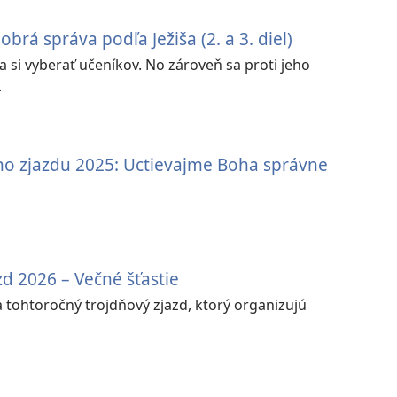
brá správa podľa Ježiša (2. a 3. diel)
na si vyberať učeníkov. No zároveň sa proti jeho
.
o zjazdu 2025: Uctievajme Boha správne
d 2026 – Večné šťastie
tohtoročný trojdňový zjazd, ktorý organizujú