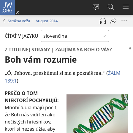
JW.ORG
Prihlásiť
sa
Zmeniť
Vyhľadáva
ZO
(otvorí
jazyk
na
PO
Strážna veža | August 2014
nové
stránky
JW.ORG
okno)
ČÍTAŤ V JAZYKU
Z TITULNEJ STRANY | ZAUJÍMA SA BOH O VÁS?
Boh vám rozumie
ŽALM
„Ó, Jehova, preskúmal si ma a poznáš ma.“ ​(
139:1
)
PREČO O TOM
NIEKTORÍ POCHYBUJÚ:
Mnohí ľudia majú pocit,
že Boh nás vidí len ako
nečistých hriešnikov,
ktorí si nezaslúžia, aby