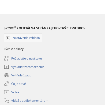
sa
Boh
Boh
o vás?
o vás?
®
JW.ORG
/ OFICIÁLNA STRÁNKA JEHOVOVÝCH SVEDKOV
Nastavenia vzhľadu
Rýchle odkazy
Požiadajte o návštevu
Vyhľadať zhromaždenie
(otvorí
nové
Vyhľadať zjazd
(otvorí
okno)
nové
Čo je nové
okno)
Videá
Videá s audiokomentárom