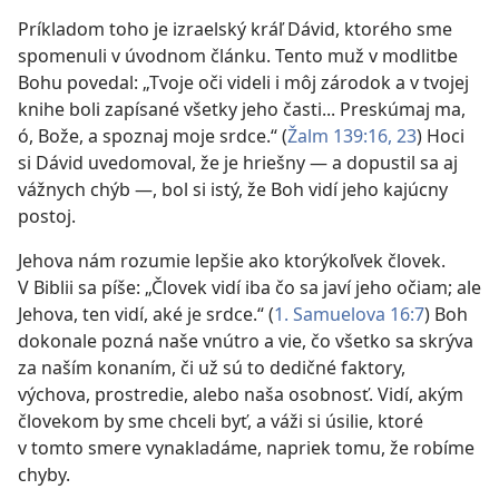
Príkladom toho je izraelský kráľ Dávid, ktorého sme
spomenuli v úvodnom článku. Tento muž v modlitbe
Bohu povedal: „Tvoje oči videli i môj zárodok a v tvojej
knihe boli zapísané všetky jeho časti... Preskúmaj ma,
ó, Bože, a spoznaj moje srdce.“ ​(
Žalm 139:16,
23
) Hoci
si Dávid uvedomoval, že je hriešny — a dopustil sa aj
vážnych chýb —, bol si istý, že Boh vidí jeho kajúcny
postoj.
Jehova nám rozumie lepšie ako ktorýkoľvek človek.
V Biblii sa píše: „Človek vidí iba čo sa javí jeho očiam; ale
Jehova, ten vidí, aké je srdce.“ ​(
1. Samuelova 16:7
) Boh
dokonale pozná naše vnútro a vie, čo všetko sa skrýva
za naším konaním, či už sú to dedičné faktory,
výchova, prostredie, alebo naša osobnosť. Vidí, akým
človekom by sme chceli byť, a váži si úsilie, ktoré
v tomto smere vynakladáme, napriek tomu, že robíme
chyby.