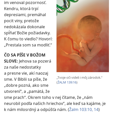
im venoval pozornosť.
Kendru, ktorá trpí
depresiami, premáhal
pocit viny, pretože
nedokázala dokonale
spĺňať Božie požiadavky.
K čomu to viedlo? Hovorí:
„Prestala som sa modliť.“
ČO SA PÍŠE V BOŽOM
SLOVE:
Jehova sa pozerá
za naše nedostatky
a presne vie, akí naozaj
„Tvoje oči videli i môj zárodok.“ ​
sme. V Biblii sa píše, že
(
ŽALM 139:16
)
„dobre pozná, ako sme
utvorení“, a „pamätá, že
sme prach“. Okrem toho v nej čítame, že „nám
neurobil podľa našich hriechov“, ale keď sa kajáme, je
k nám milosrdný a odpúšťa nám. (
Žalm 103:10,
14
)