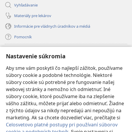
Vyhľadávanie
Materiály pre lekárov
Informácie pre vládnych úradníkov a médiá
Pomocník
Dary
(otvorí
Nastavenie súkromia
nové
okno)
Aby sme vám poskytli čo najlepší zážitok, používame
INTERNETOVÁ KNIŽNICA Strážnej veže
(otvorí
súbory cookie a podobné technológie. Niektoré
nové
®
JW Hub
súbory cookie sú potrebné pre fungovanie našej
okno)
(otvorí
webovej stránky a nemožno ich odmietnuť. Iné
nové
®
JW Library
okno)
súbory cookie, ktoré používame iba na zlepšenie
vášho zážitku, môžete prijať alebo odmietnuť. Žiadne
Watchtower Library
z týchto údajov sa nikdy nepredajú ani nepoužijú na
marketing. Ak sa chcete dozvedieť viac, prečítajte si
Celosvetovo platné postupy pri používaní súborov
cookie a podobných techník
. Svoje nastavenia si