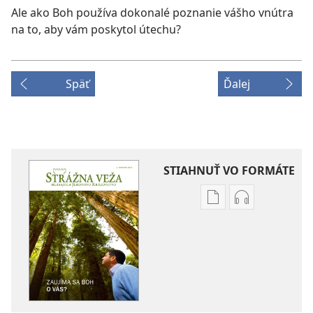
Ale ako Boh používa dokonalé poznanie vášho vnútra
na to, aby vám poskytol útechu?
Späť
Ďalej
STIAHNUŤ VO FORMÁTE
Možnosti
Možnosti
sťahovania
sťahovania
elektronických
audionahráv
publikácií
STRÁŽNA
STRÁŽNA
VEŽA
VEŽA
Zaujíma
Zaujíma
sa