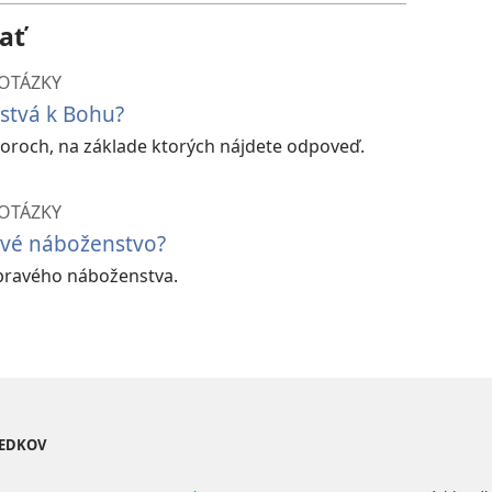
ať
 OTÁZKY
stvá k Bohu?
ktoroch, na základe ktorých nájdete odpoveď.
 OTÁZKY
avé náboženstvo?
v pravého náboženstva.
VEDKOV