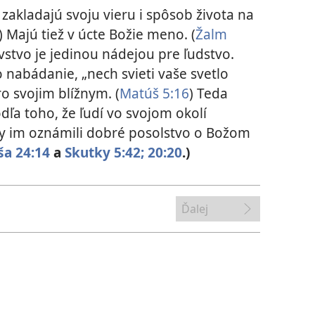
akladajú svoju vieru i spôsob života na
) Majú tiež v úcte Božie meno. (
Žalm
ovstvo je jedinou nádejou pre ľudstvo.
o nabádanie, „nech svieti vaše svetlo
o svojim blížnym. (
Matúš 5:16
) Teda
ľa toho, že ľudí vo svojom okolí
y im oznámili dobré posolstvo o Božom
a 24:14
a
Skutky 5:42;
20:20
.)
Ďalej