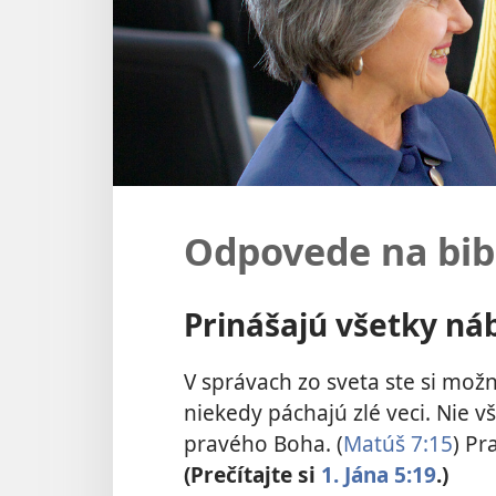
Odpovede na bib
Prinášajú všetky ná
V správach zo sveta ste si mož
niekedy páchajú zlé veci. Nie 
pravého Boha. (
Matúš 7:15
) Pr
(Prečítajte si
1. Jána 5:19
.)