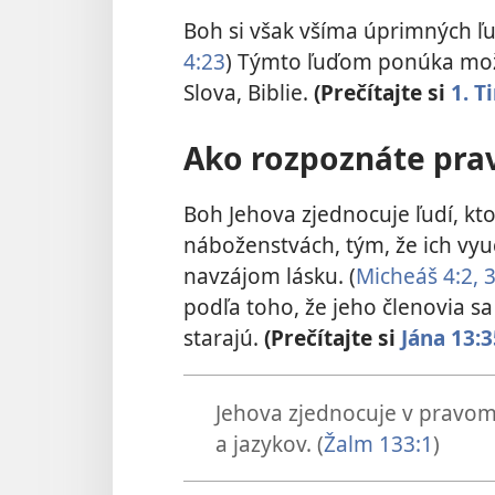
Boh si však všíma úprimných ľud
4:23
) Týmto ľuďom ponúka možn
Slova, Biblie.
(Prečítajte si
1. T
Ako rozpoznáte pra
Boh Jehova zjednocuje ľudí, kto
náboženstvách, tým, že ich vyuč
navzájom lásku. (
Micheáš 4:2, 
podľa toho, že jeho členovia s
starajú.
(Prečítajte si
Jána 13:3
Jehova zjednocuje v pravom
a jazykov. (
Žalm 133:1
)