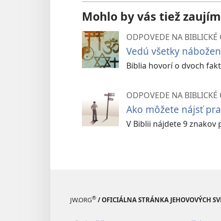
Mohlo by vás tiež zaujím
ODPOVEDE NA BIBLICKÉ
Vedú všetky nábožen
Biblia hovorí o dvoch fa
ODPOVEDE NA BIBLICKÉ
Ako môžete nájsť pr
V Biblii nájdete 9 znako
®
JW.ORG
/ OFICIÁLNA STRÁNKA JEHOVOVÝCH S