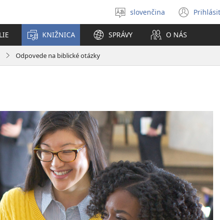
slovenčina
Prihlási
Výber
(otvo
jazyka
nové
LIE
KNIŽNICA
SPRÁVY
O NÁS
okno
Odpovede na biblické otázky