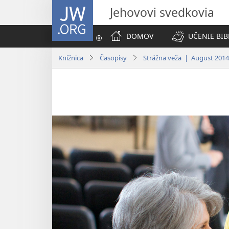
JW.ORG
Jehovovi svedkovia
DOMOV
UČENIE BIB
Knižnica
Časopisy
Strážna veža | August 2014