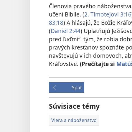
Členovia pravého náboženstva z
učení Biblie. (
2. Timotejovi 3:16
83:18
) A hlásajú, že Božie Kráľ
(
Daniel 2:44
) Uplatňujú Ježišov
pred ľuďmi“, tým, že robia dobr
pravých kresťanov spoznáte pod
navštevujú v ich domovoch, ab
Kráľovstve.
(Prečítajte si
Matúš
Späť
Súvisiace témy
Viera a náboženstvo