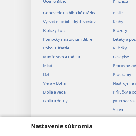
Učenie Biblie
Knižnica
Odpovede na biblické otázky
Biblie
Vysvetlenie biblických veršov
Knihy
Biblický kurz
Brožúry
Pomôcky na štúdium Biblie
Letáky a po
Pokoj a šťastie
Rubriky
Manželstvo a rodina
Časopisy
Mladí
Pracovné zoš
Deti
Programy
Viera v Boha
Nástroje na 
Biblia a veda
Príručky a p
Biblia a dejiny
JW Broadcas
Videá
Hudba
Nastavenie súkromia
Audionahrá