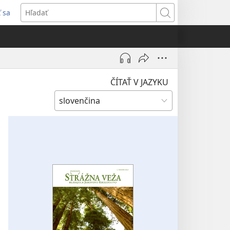
ť sa
rí
Hľadať
)
ČÍTAŤ V JAZYKU