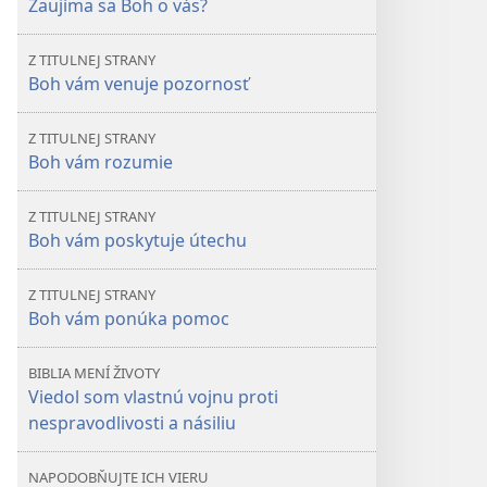
Zaujíma sa Boh o vás?
Boh
o vás?
o vás?
Z TITULNEJ STRANY
Boh vám venuje pozornosť
Z TITULNEJ STRANY
Boh vám rozumie
Z TITULNEJ STRANY
Boh vám poskytuje útechu
Z TITULNEJ STRANY
Boh vám ponúka pomoc
BIBLIA MENÍ ŽIVOTY
Viedol som vlastnú vojnu proti
nespravodlivosti a násiliu
NAPODOBŇUJTE ICH VIERU