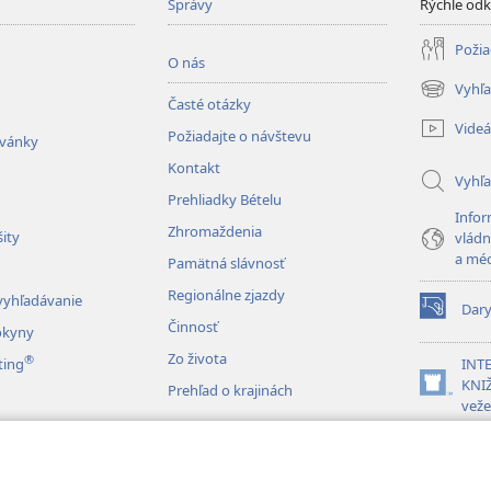
Správy
Rýchle od
Požia
O nás
Vyhľa
(otvorí
Časté otázky
nové
Videá
Požiadajte o návštevu
okno)
zvánky
Kontakt
Vyhľ
Prehliadky Bételu
Infor
Zhromaždenia
ity
vládn
a mé
Pamätná slávnosť
Regionálne zjazdy
vyhľadávanie
Dar
(otvorí
Činnosť
okyny
nové
Zo života
®
okno)
ting
INT
KNIŽ
Prehľad o krajinách
(otvorí
veže
nové
okno)
JW L
vky drám