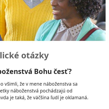
lické otázky
boženstvá Bohu česť?
no všimli, že v mene náboženstva sa
všetky náboženstvá pochádzajú od
avda je taká, že väčšina ľudí je oklamaná.