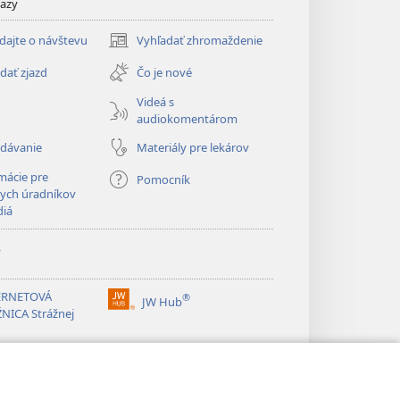
kazy
dajte o návštevu
Vyhľadať zhromaždenie
(otvorí
nové
dať zjazd
Čo je nové
okno)
Videá s
audiokomentárom
adávanie
Materiály pre lekárov
mácie pre
Pomocník
ych úradníkov
diá
y
ERNETOVÁ
®
JW Hub
(otvorí
NICA Strážnej
nové
okno)
®
ibrary
Watchtower Library