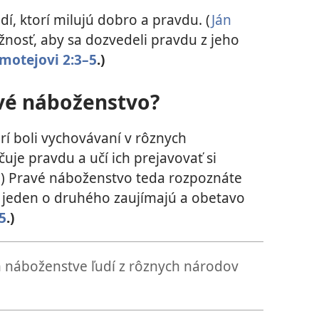
í, ktorí milujú dobro a pravdu. (
Ján
osť, aby sa dozvedeli pravdu z jeho
imotejovi 2:3–5
.)
vé náboženstvo?
rí boli vychovávaní v rôznych
uje pravdu a učí ich prejavovať si
3
) Pravé náboženstvo teda rozpoznáte
a jeden o druhého zaujímajú a obetavo
5
.)
 náboženstve ľudí z rôznych národov