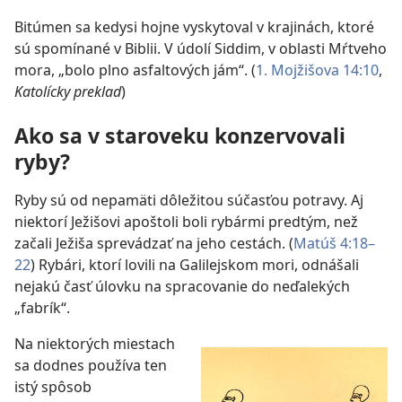
Bitúmen sa kedysi hojne vyskytoval v krajinách, ktoré
sú spomínané v Biblii. V údolí Siddim, v oblasti Mŕtveho
mora, „bolo plno asfaltových jám“. (
1. Mojžišova 14:10
,
Katolícky preklad
)
Ako sa v staroveku konzervovali
ryby?
Ryby sú od nepamäti dôležitou súčasťou potravy. Aj
niektorí Ježišovi apoštoli boli rybármi predtým, než
začali Ježiša sprevádzať na jeho cestách. (
Matúš 4:18–
22
) Rybári, ktorí lovili na Galilejskom mori, odnášali
nejakú časť úlovku na spracovanie do neďalekých
„fabrík“.
Na niektorých miestach
sa dodnes používa ten
istý spôsob