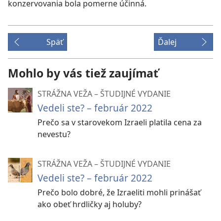
konzervovania bola pomerne účinná.
Späť
Ďalej
Mohlo by vás tiež zaujímať
STRÁŽNA VEŽA – ŠTUDIJNÉ VYDANIE
Vedeli ste? – február 2022
Prečo sa v starovekom Izraeli platila cena za
nevestu?
STRÁŽNA VEŽA – ŠTUDIJNÉ VYDANIE
Vedeli ste? – február 2022
Prečo bolo dobré, že Izraeliti mohli prinášať
ako obeť hrdličky aj holuby?