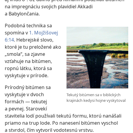
na impregnáciu svojich plavidiel Akkadi
a Babylončania.
Podobná technika sa
spomína v
1. Mojžišovej
6:14
. Hebrejské slovo,
ktoré je tu preložené ako
„smola“, sa zjavne
vzťahuje na bitúmen,
ropnú látku, ktorá sa
vyskytuje v prírode.
Prírodný bitúmen sa
vyskytuje v dvoch
Tekutý bitúmen sa v biblických
krajinách kedysi hojne vyskytoval
formách — tekutej
a pevnej. Starovekí
stavitelia lodí používali tekutú formu, ktorú nanášali
priamo na trup lode. Po nanesení bitúmen vyschol
a stvrdol, čím vytvoril vodotesnú vrstvu.