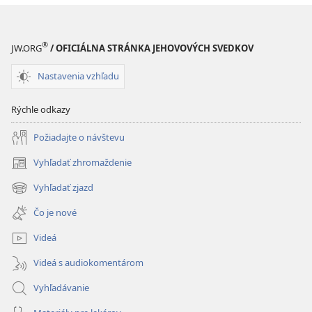
ľuďom
stávajú
stávajú
zlé
zlé
veci?
®
JW.ORG
/ OFICIÁLNA STRÁNKA JEHOVOVÝCH SVEDKOV
veci?
Nastavenia vzhľadu
Rýchle odkazy
Požiadajte o návštevu
Vyhľadať zhromaždenie
(otvorí
nové
Vyhľadať zjazd
(otvorí
okno)
nové
Čo je nové
okno)
Videá
Videá s audiokomentárom
Vyhľadávanie