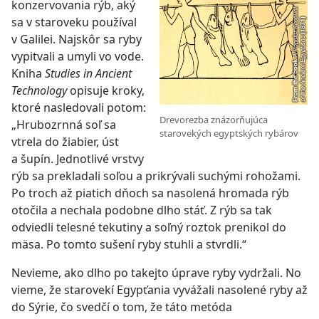
konzervovania rýb, aký
sa v staroveku používal
v Galilei. Najskôr sa ryby
vypitvali a umyli vo vode.
Kniha
Studies in Ancient
Technology
opisuje kroky,
ktoré nasledovali potom:
Drevorezba znázorňujúca
„Hrubozrnná soľ sa
starovekých egyptských rybárov
vtrela do žiabier, úst
a šupín. Jednotlivé vrstvy
rýb sa prekladali soľou a prikrývali suchými rohožami.
Po troch až piatich dňoch sa nasolená hromada rýb
otočila a nechala podobne dlho stáť. Z rýb sa tak
odviedli telesné tekutiny a soľný roztok prenikol do
mäsa. Po tomto sušení ryby stuhli a stvrdli.“
Nevieme, ako dlho po takejto úprave ryby vydržali. No
vieme, že starovekí Egypťania vyvážali nasolené ryby až
do Sýrie, čo svedčí o tom, že táto metóda