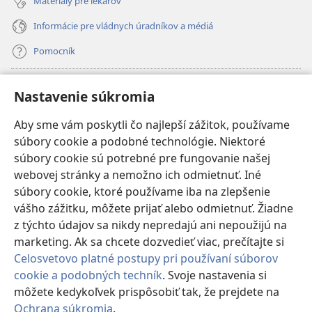
Materiály pre lekárov
Informácie pre vládnych úradníkov a médiá
Pomocník
Dary
(otvorí
Nastavenie súkromia
nové
okno)
Aby sme vám poskytli čo najlepší zážitok, používame
INTERNETOVÁ KNIŽNICA Strážnej veže
(otvorí
súbory cookie a podobné technológie. Niektoré
nové
®
JW Hub
súbory cookie sú potrebné pre fungovanie našej
okno)
(otvorí
webovej stránky a nemožno ich odmietnuť. Iné
nové
®
JW Library
okno)
súbory cookie, ktoré používame iba na zlepšenie
vášho zážitku, môžete prijať alebo odmietnuť. Žiadne
Watchtower Library
z týchto údajov sa nikdy nepredajú ani nepoužijú na
marketing. Ak sa chcete dozvedieť viac, prečítajte si
Celosvetovo platné postupy pri používaní súborov
cookie a podobných techník
. Svoje nastavenia si
Copyright
© 2026 Watch Tower Bible and Tract Society of Pennsylvania.
môžete kedykoľvek prispôsobiť tak, že prejdete na
PODMIENKY POUŽÍVANIA
|
OCHRANA SÚKROMIA
|
NASTAVENIE
Ochrana súkromia
.