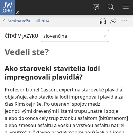
JW.ORG
Prihlásiť
sa
Zmeniť
Vyhľadáva
ZO
(otvorí
jazyk
na
PO
Strážna veža | Júl 2014
nové
stránky
JW.ORG
okno)
ČÍTAŤ V JAZYKU
Vedeli ste?
Ako starovekí stavitelia lodí
impregnovali plavidlá?
Profesor Lionel Casson, expert na staroveké plavidlá,
objasňuje, ako stavitelia lodí impregnovali plavidlá za
čias Rímskej ríše. Po utesnení spojov medzi
jednotlivými drevenými lištami trupu „natreli spoje
alebo dokonca celý trup zvonku asfaltom [bitúmenom]
alebo zmesou asfaltu a vosku a vrstvou asfaltu natreli
aj vnútro“. Už dávno pred Rimanmi používali bitúmen