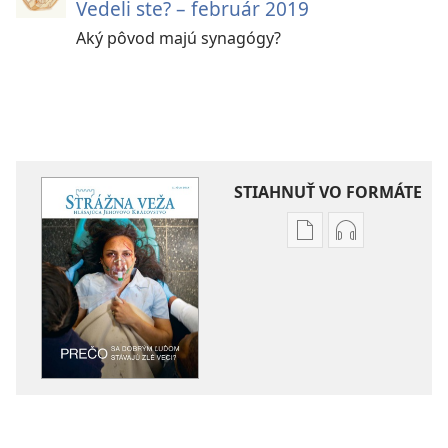
Vedeli ste? – február 2019
Aký pôvod majú synagógy?
STIAHNUŤ VO FORMÁTE
Možnosti
Možnosti
sťahovania
sťahovania
elektronických
audionahráv
publikácií
STRÁŽNA
STRÁŽNA
VEŽA
VEŽA
Prečo
Prečo
sa
sa
dobrým
dobrým
ľuďom