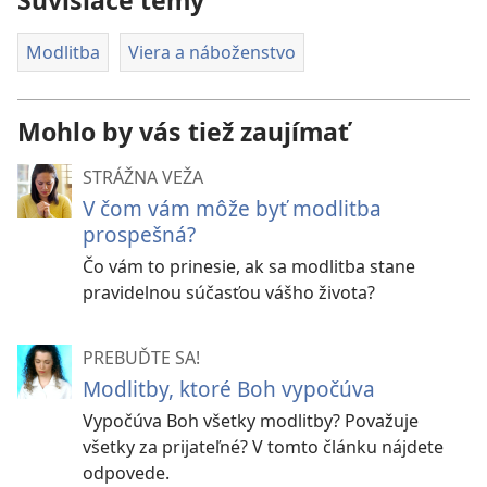
Súvisiace témy
Modlitba
Viera a náboženstvo
Mohlo by vás tiež zaujímať
STRÁŽNA VEŽA
V čom vám môže byť modlitba
prospešná?
Čo vám to prinesie, ak sa modlitba stane
pravidelnou súčasťou vášho života?
PREBUĎTE SA!
Modlitby, ktoré Boh vypočúva
Vypočúva Boh všetky modlitby? Považuje
všetky za prijateľné? V tomto článku nájdete
odpovede.