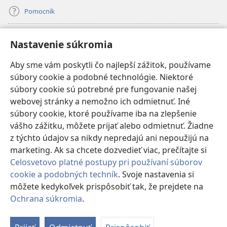
Pomocník
Dary
(otvorí
Nastavenie súkromia
nové
okno)
Aby sme vám poskytli čo najlepší zážitok, používame
INTERNETOVÁ KNIŽNICA Strážnej veže
(otvorí
súbory cookie a podobné technológie. Niektoré
nové
®
JW Hub
súbory cookie sú potrebné pre fungovanie našej
okno)
(otvorí
webovej stránky a nemožno ich odmietnuť. Iné
nové
®
JW Library
okno)
súbory cookie, ktoré používame iba na zlepšenie
vášho zážitku, môžete prijať alebo odmietnuť. Žiadne
Watchtower Library
z týchto údajov sa nikdy nepredajú ani nepoužijú na
marketing. Ak sa chcete dozvedieť viac, prečítajte si
Celosvetovo platné postupy pri používaní súborov
cookie a podobných techník
. Svoje nastavenia si
Copyright
© 2026 Watch Tower Bible and Tract Society of Pennsylvania.
môžete kedykoľvek prispôsobiť tak, že prejdete na
PODMIENKY POUŽÍVANIA
|
OCHRANA SÚKROMIA
|
NASTAVENIE
Ochrana súkromia
.
Zo
SÚKROMIA
o