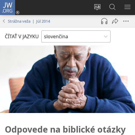
JW.ORG
Prihlásiť
sa
Zmeniť
Vyhľadáva
ZO
(otvorí
jazyk
na
PO
Strážna veža | Júl 2014
nové
stránky
JW.ORG
okno)
ČÍTAŤ V JAZYKU
Odpovede na biblické otázky