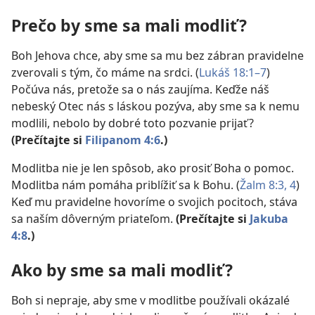
Prečo by sme sa mali modliť?
Boh Jehova chce, aby sme sa mu bez zábran pravidelne
zverovali s tým, čo máme na srdci. (
Lukáš 18:1–7
)
Počúva nás, pretože sa o nás zaujíma. Keďže náš
nebeský Otec nás s láskou pozýva, aby sme sa k nemu
modlili, nebolo by dobré toto pozvanie prijať?
(Prečítajte si
Filipanom 4:6
.)
Modlitba nie je len spôsob, ako prosiť Boha o pomoc.
Modlitba nám pomáha priblížiť sa k Bohu. (
Žalm 8:3, 4
)
Keď mu pravidelne hovoríme o svojich pocitoch, stáva
sa naším dôverným priateľom.
(Prečítajte si
Jakuba
4:8
.)
Ako by sme sa mali modliť?
Boh si nepraje, aby sme v modlitbe používali okázalé