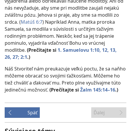
vyjadrenia alebo odriekavali naučené modlitby. Ani od
nás nevyžaduje, aby sme pri modlitbe zaujali nejakú
zvláštnu pózu. Jehova si praje, aby sme sa modlili zo
srdca. (
Matúš 6:7
) Napríklad Anna, matka proroka
Samuela, sa modlila v súvislosti s určitým ťaživým
rodinným problémom. Neskôr, keď sa jej trápenie
pominulo, vyjadrila vďačnosť Bohu vo vrúcnej
modlitbe.
(Prečítajte si
1. Samuelovu 1:10,
12, 13,
26, 27;
2:1
.)
Náš Stvoriteľ nám preukazuje veľkú poctu, že sa naňho
môžeme obracať so svojimi ťažkosťami. Môžeme ho
tiež chváliť a ďakovať mu. Preto plne využívajme túto
jedinečnú možnosť.
(Prečítajte si
Žalm 145:14–16
.)
Späť
Ďalej