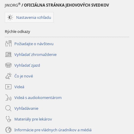
zlé
veci?
®
JW.ORG
/ OFICIÁLNA STRÁNKA JEHOVOVÝCH SVEDKOV
veci?
Nastavenia vzhľadu
Rýchle odkazy
Požiadajte o návštevu
Vyhľadať zhromaždenie
(otvorí
nové
Vyhľadať zjazd
(otvorí
okno)
nové
Čo je nové
okno)
Videá
Videá s audiokomentárom
Vyhľadávanie
Materiály pre lekárov
Informácie pre vládnych úradníkov a médiá