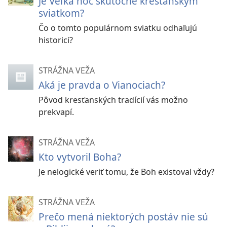
Je Veľká noc skutočne kresťanským
sviatkom?
Čo o tomto populárnom sviatku odhaľujú
historici?
STRÁŽNA VEŽA
Aká je pravda o Vianociach?
Pôvod kresťanských tradícií vás možno
prekvapí.
STRÁŽNA VEŽA
Kto vytvoril Boha?
Je nelogické veriť tomu, že Boh existoval vždy?
STRÁŽNA VEŽA
Prečo mená niektorých postáv nie sú