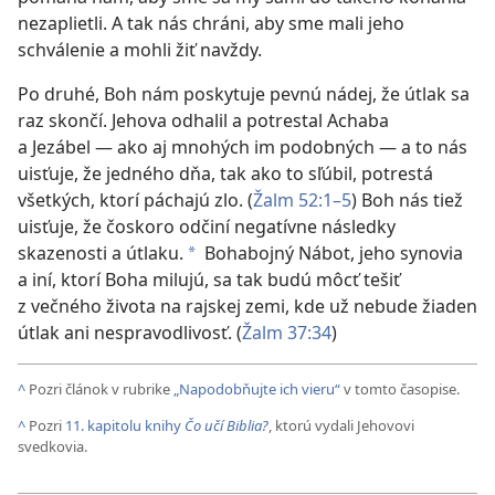
nezaplietli. A tak nás chráni, aby sme mali jeho
schválenie a mohli žiť navždy.
Po druhé, Boh nám poskytuje pevnú nádej, že útlak sa
raz skončí. Jehova odhalil a potrestal Achaba
a Jezábel — ako aj mnohých im podobných — a to nás
uisťuje, že jedného dňa, tak ako to sľúbil, potrestá
všetkých, ktorí páchajú zlo. (
Žalm 52:1–5
) Boh nás tiež
uisťuje, že čoskoro odčiní negatívne následky
skazenosti a útlaku.
Bohabojný Nábot, jeho synovia
*
a iní, ktorí Boha milujú, sa tak budú môcť tešiť
z večného života na rajskej zemi, kde už nebude žiaden
útlak ani nespravodlivosť. (
Žalm 37:34
)
^
Pozri článok v rubrike
„Napodobňujte ich vieru“
v tomto časopise.
^
Pozri
11. kapitolu knihy
Čo učí Biblia?
, ktorú vydali Jehovovi
svedkovia.