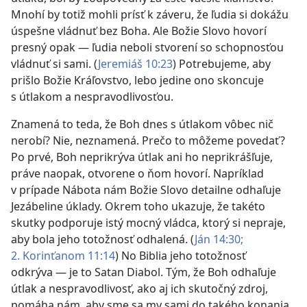
Mnohí by totiž mohli prísť k záveru, že ľudia si dokážu
úspešne vládnuť bez Boha. Ale Božie Slovo hovorí
presný opak — ľudia neboli stvorení so schopnosťou
vládnuť si sami. (
Jeremiáš 10:23
) Potrebujeme, aby
prišlo Božie Kráľovstvo, lebo jedine ono skoncuje
s útlakom a nespravodlivosťou.
Znamená to teda, že Boh dnes s útlakom vôbec nič
nerobí? Nie, neznamená. Prečo to môžeme povedať?
Po prvé, Boh neprikrýva útlak ani ho neprikrášľuje,
práve naopak, otvorene o ňom hovorí. Napríklad
v prípade Nábota nám Božie Slovo detailne odhaľuje
Jezábeline úklady. Okrem toho ukazuje, že takéto
skutky podporuje istý mocný vládca, ktorý si nepraje,
aby bola jeho totožnosť odhalená. (
Ján 14:30;
2. Korinťanom 11:14
) No Biblia jeho totožnosť
odkrýva — je to Satan Diabol. Tým, že Boh odhaľuje
útlak a nespravodlivosť, ako aj ich skutočný zdroj,
pomáha nám, aby sme sa my sami do takého konania