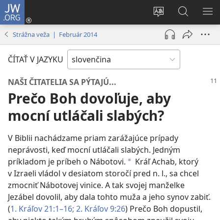
JW.ORG
Prihlásiť
sa
Zmeniť
Vyhľadáva
ZO
(otvorí
jazyk
na
PO
Strážna veža | Február 2014
nové
stránky
JW.ORG
okno)
ČÍTAŤ V JAZYKU
NAŠI ČITATELIA SA PÝTAJÚ...
Prečo Boh dovoľuje, aby
mocní utláčali slabých?
V Biblii nachádzame priam zarážajúce prípady
neprávosti, keď mocní utláčali slabých. Jedným
príkladom je príbeh o Nábotovi.
Kráľ Achab, ktorý
*
v Izraeli vládol v desiatom storočí pred n. l., sa chcel
zmocniť Nábotovej vinice. A tak svojej manželke
Jezábel dovolil, aby dala tohto muža a jeho synov zabiť.
(
1. Kráľov 21:1–16;
2. Kráľov 9:26
) Prečo Boh dopustil,