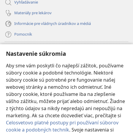
Vyhľadávanie
Materiály pre lekárov
Informácie pre vládnych úradníkov a médiá
Pomocník
Dary
(otvorí
Nastavenie súkromia
nové
okno)
Aby sme vám poskytli čo najlepší zážitok, používame
INTERNETOVÁ KNIŽNICA Strážnej veže
(otvorí
súbory cookie a podobné technológie. Niektoré
nové
®
JW Hub
súbory cookie sú potrebné pre fungovanie našej
okno)
(otvorí
webovej stránky a nemožno ich odmietnuť. Iné
nové
®
JW Library
okno)
súbory cookie, ktoré používame iba na zlepšenie
vášho zážitku, môžete prijať alebo odmietnuť. Žiadne
Watchtower Library
z týchto údajov sa nikdy nepredajú ani nepoužijú na
marketing. Ak sa chcete dozvedieť viac, prečítajte si
Celosvetovo platné postupy pri používaní súborov
cookie a podobných techník
. Svoje nastavenia si