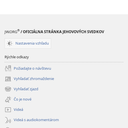
ktorá
zmenila
zmenila
svet
svet
®
JW.ORG
/ OFICIÁLNA STRÁNKA JEHOVOVÝCH SVEDKOV
Nastavenia vzhľadu
Rýchle odkazy
Požiadajte o návštevu
Vyhľadať zhromaždenie
(otvorí
nové
Vyhľadať zjazd
(otvorí
okno)
nové
Čo je nové
okno)
Videá
Videá s audiokomentárom