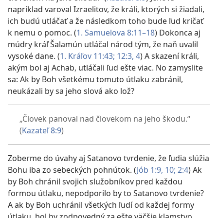
napríklad varoval Izraelitov, že králi, ktorých si žiadali,
ich budú utláčať a že následkom toho bude ľud kričať
k nemu o pomoc. (
1. Samuelova 8:11–18
) Dokonca aj
múdry kráľ Šalamún utláčal národ tým, že naň uvalil
vysoké dane. (
1. Kráľov 11:43;
12:3, 4
) A skazení králi,
akým bol aj Achab, utláčali ľud ešte viac. No zamyslite
sa: Ak by Boh všetkému tomuto útlaku zabránil,
neukázali by sa jeho slová ako lož?
„Človek panoval nad človekom na jeho škodu.“ ​
(
Kazateľ 8:9
)
Zoberme do úvahy aj Satanovo tvrdenie, že ľudia slúžia
Bohu iba zo sebeckých pohnútok. (
Jób 1:9, 10;
2:4
) Ak
by Boh chránil svojich služobníkov pred každou
formou útlaku, nepodporilo by to Satanovo tvrdenie?
A ak by Boh uchránil všetkých ľudí od každej formy
útlaku, bol by zodpovedný za ešte väčšie klamstvo.