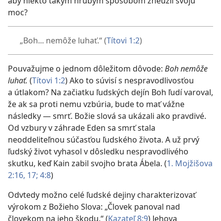
aby niekto takým hrubým spôsobom zneužil svoju
moc?
„Boh... nemôže luhať.“ ​(
Títovi 1:2
)
Pouvažujme o jednom dôležitom dôvode:
Boh nemôže
luhať.
(
Títovi 1:2
) Ako to súvisí s nespravodlivosťou
a útlakom? Na začiatku ľudských dejín Boh ľudí varoval,
že ak sa proti nemu vzbúria, bude to mať vážne
následky — smrť. Božie slová sa ukázali ako pravdivé.
Od vzbury v záhrade Eden sa smrť stala
neoddeliteľnou súčasťou ľudského života. A už prvý
ľudský život vyhasol v dôsledku nespravodlivého
skutku, keď Kain zabil svojho brata Ábela. (
1. Mojžišova
2:16, 17;
4:8
)
Odvtedy možno celé ľudské dejiny charakterizovať
výrokom z Božieho Slova: „Človek panoval nad
človekom na jeho škodu.“ ​(
Kazateľ 8:9
) Jehova