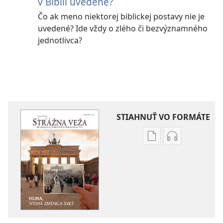
v Biblii uvedené?
Čo ak meno niektorej biblickej postavy nie je
uvedené? Ide vždy o zlého či bezvýznamného
jednotlivca?
STIAHNUŤ VO FORMÁTE
Možnosti
Možnosti
sťahovania
sťahovania
elektronických
audionahráv
publikácií
STRÁŽNA
STRÁŽNA
VEŽA
VEŽA
Vojna,
Vojna,
ktorá