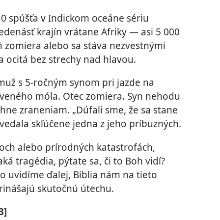
0 spúšťa v Indickom oceáne sériu
jedenásť krajín vrátane Afriky — asi 5 000
eň zomiera alebo sa stáva nezvestnými
sa ocitá bez strechy nad hlavou.
 muž s 5-ročným synom pri jazde na
eveného móla. Otec zomiera. Syn nehodu
ahne zraneniam. „Dúfali sme, že sa stane
ovedala skľúčene jedna z jeho príbuzných.
koch alebo prírodných katastrofách,
á tragédia, pýtate sa, či to Boh vidí?
o uvidíme ďalej, Biblia nám na tieto
rinášajú skutočnú útechu.
3]