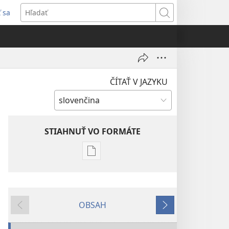
ť sa
rí
Hľadať
)
ČÍTAŤ V JAZYKU
STIAHNUŤ VO FORMÁTE
Možnosti
sťahovania
elektronických
publikácií
OBSAH
STRÁŽNA
Späť
Ďalej
VEŽA