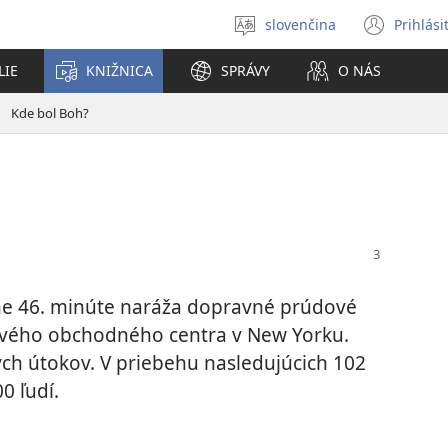
slovenčina
Prihlási
Výber
(otvo
jazyka
nové
LIE
KNIŽNICA
SPRÁVY
O NÁS
okno
Kde bol Boh?
ne 46. minúte naráža dopravné prúdové
tového obchodného centra v New Yorku.
kých útokov. V priebehu nasledujúcich 102
0 ľudí.