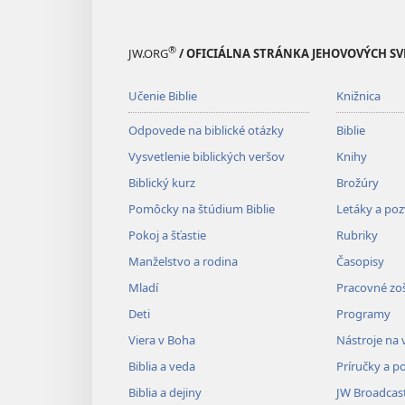
®
JW.ORG
/ OFICIÁLNA STRÁNKA JEHOVOVÝCH S
Učenie Biblie
Knižnica
Odpovede na biblické otázky
Biblie
Vysvetlenie biblických veršov
Knihy
Biblický kurz
Brožúry
Pomôcky na štúdium Biblie
Letáky a po
Pokoj a šťastie
Rubriky
Manželstvo a rodina
Časopisy
Mladí
Pracovné zoš
Deti
Programy
Viera v Boha
Nástroje na 
Biblia a veda
Príručky a p
Biblia a dejiny
JW Broadcas