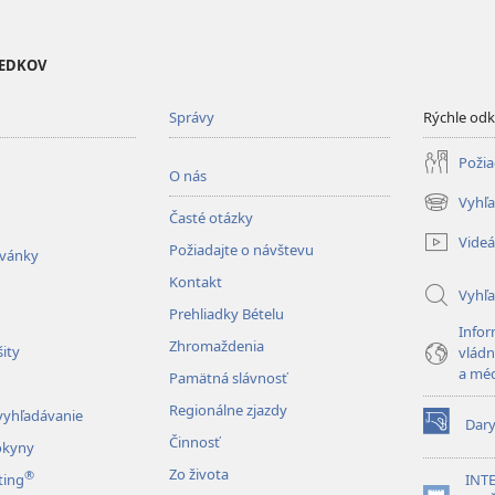
VEDKOV
Správy
Rýchle od
Požia
O nás
Vyhľa
(otvorí
Časté otázky
nové
Videá
Požiadajte o návštevu
okno)
zvánky
Kontakt
Vyhľ
Prehliadky Bételu
Infor
Zhromaždenia
ity
vládn
a mé
Pamätná slávnosť
Regionálne zjazdy
vyhľadávanie
Dar
(otvorí
Činnosť
okyny
nové
Zo života
®
okno)
ting
INT