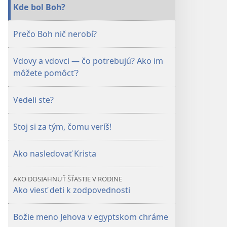
Máj 2010
Kde bol Boh?
Prečo Boh nič nerobí?
Vdovy a vdovci — čo potrebujú? Ako im
môžete pomôcť?
Vedeli ste?
Stoj si za tým, čomu veríš!
Ako nasledovať Krista
AKO DOSIAHNUŤ ŠŤASTIE V RODINE
Ako viesť deti k zodpovednosti
Božie meno Jehova v egyptskom chráme