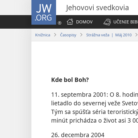
JW.ORG
Jehovovi svedkovia
DOMOV
UČENIE BIB
Knižnica
Časopisy
Strážna veža | Máj 2010
Kde bol Boh?
11. septembra 2001: O 8. hodi
lietadlo do severnej veže Sve
Tým sa spúšťa séria teroristic
minút prichádza o život asi 3 00
26. decembra 2004