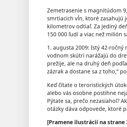
Zemetrasenie s magnitúdom 9,
smrtiacich vĺn, ktoré zasahujú 
kilometrov odtiaľ. Za jediný d
150 000 ľudí a viac než milión 
1. augusta 2009: Istý 42-ročný
vodnom skútri narážajú do dr
prežije, ale na druhý deň podľ
zázrak a dostane sa z toho,“ p
Keď čítate o teroristických úto
alebo vás osobne postihne nejak
Pýtate sa, prečo nezasiahol? Ak
otázky dáva odpovede, ktoré p
[Pramene ilustrácií na strane 