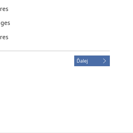
res
ages
res
Ďalej