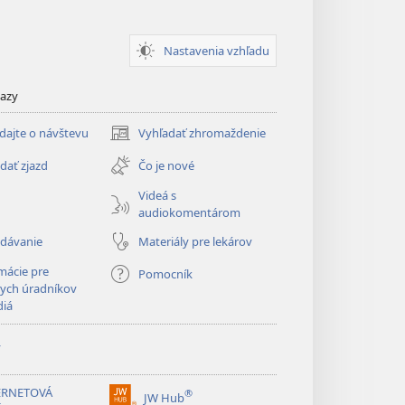
Nastavenia vzhľadu
kazy
dajte o návštevu
Vyhľadať zhromaždenie
(otvorí
nové
dať zjazd
Čo je nové
okno)
Videá s
audiokomentárom
adávanie
Materiály pre lekárov
mácie pre
Pomocník
ych úradníkov
diá
y
ERNETOVÁ
®
JW Hub