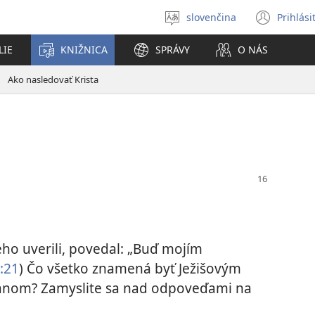
slovenčina
Prihlási
Výber
(otvo
jazyka
nové
LIE
KNIŽNICA
SPRÁVY
O NÁS
okno
Ako nasledovať Krista
ho uverili, povedal: „Buď mojím
:21
) Čo všetko znamená byť Ježišovým
ťanom? Zamyslite sa nad odpoveďami na