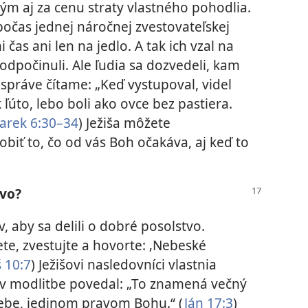
m aj za cenu straty vlastného pohodlia.
 počas jednej náročnej zvestovateľskej
čas ani len na jedlo. A tak ich vzal na
odpočinuli. Ale ľudia sa dozvedeli, kam
j správe čítame: „Keď vystupoval, videl
 ľúto, lebo boli ako ovce bez pastiera.
arek 6:30–34
) Ježiša môžete
biť to, čo od vás Boh očakáva, aj keď to
tvo?
v, aby sa delili o dobré posolstvo.
e, zvestujte a hovorte: ‚Nebeské
 10:7
) Ježišovi nasledovníci vlastnia
š v modlitbe povedal: „To znamená večný
tebe, jedinom pravom Bohu.“ ​(
Ján 17:3
)