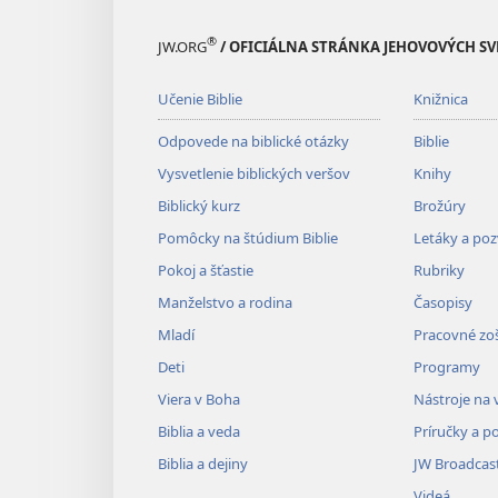
®
JW.ORG
/ OFICIÁLNA STRÁNKA JEHOVOVÝCH S
Učenie Biblie
Knižnica
Odpovede na biblické otázky
Biblie
Vysvetlenie biblických veršov
Knihy
Biblický kurz
Brožúry
Pomôcky na štúdium Biblie
Letáky a po
Pokoj a šťastie
Rubriky
Manželstvo a rodina
Časopisy
Mladí
Pracovné zoš
Deti
Programy
Viera v Boha
Nástroje na 
Biblia a veda
Príručky a p
Biblia a dejiny
JW Broadcas
Videá