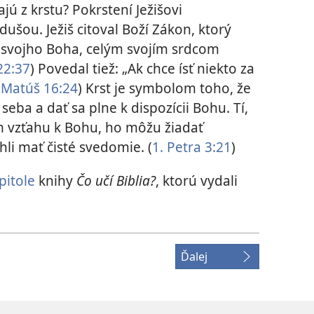
jú z krstu? Pokrstení Ježišovi
dušou. Ježiš citoval Boží Zákon, ktorý
, svojho Boha, celým svojím srdcom
22:37
) Povedal tiež: „Ak chce ísť niekto za
(
Matúš 16:24
) Krst je symbolom toho, že
seba a dať sa plne k dispozícii Bohu. Tí,
 vzťahu k Bohu, ho môžu žiadať
li mať čisté svedomie. (
1. Petra 3:21
)
pitole
knihy
Čo učí Biblia?
, ktorú vydali
Ďalej