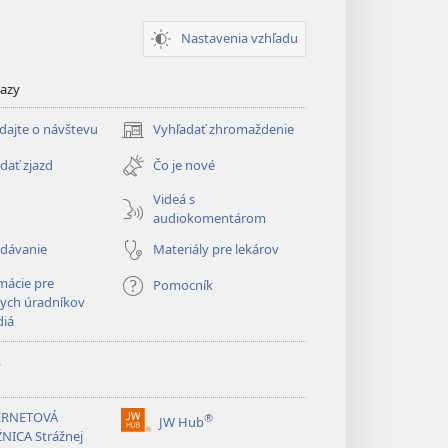
Nastavenia vzhľadu
kazy
dajte o návštevu
Vyhľadať zhromaždenie
(otvorí
nové
dať zjazd
Čo je nové
okno)
Videá s
audiokomentárom
adávanie
Materiály pre lekárov
mácie pre
Pomocník
ych úradníkov
diá
y
ERNETOVÁ
®
JW Hub
(otvorí
NICA Strážnej