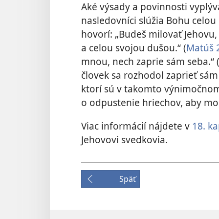
Aké výsady a povinnosti vyplýva
nasledovníci slúžia Bohu celou 
hovorí: „Budeš milovať Jehovu
a celou svojou dušou.“ ​(
Matúš 
mnou, nech zaprie sám seba.“ ​
človek sa rozhodol zaprieť sám 
ktorí sú v takomto výnimočnom
o odpustenie hriechov, aby moh
Viac informácií nájdete v
18. ka
Jehovovi svedkovia.
Späť