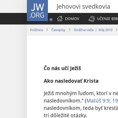
JW.ORG
Jehovovi svedkovia
DOMOV
UČENIE BIB
Knižnica
Časopisy
Strážna veža | Máj 2010
Čo nás učí Ježiš
Ako nasledovať Krista
Ježiš mnohým ľuďom, ktorí v ne
nasledovníkom.“ ​(
Matúš 9:9;
19
nasledovníkom, teda byť kres
tri dôležité otázky.