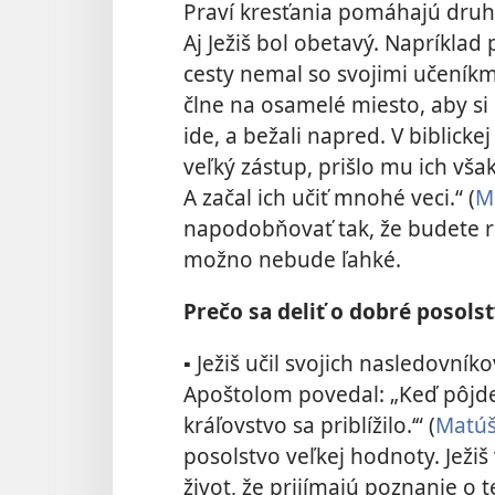
Praví kresťania pomáhajú druhý
Aj Ježiš bol obetavý. Napríklad
cesty nemal so svojimi učeníkmi 
člne na osamelé miesto, aby si 
ide, a bežali napred. V biblicke
veľký zástup, prišlo mu ich však
A začal ich učiť mnohé veci.“ ​(
M
napodobňovať tak, že budete ro
možno nebude ľahké.
Prečo sa deliť o dobré posols
▪ Ježiš učil svojich nasledovníko
Apoštolom povedal: „Keď pôjdet
kráľovstvo sa priblížilo.‘“ ​(
Matúš
posolstvo veľkej hodnoty. Ježi
život, že prijímajú poznanie o 