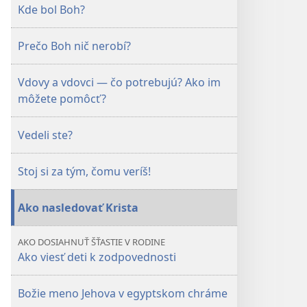
Máj 2010
Kde bol Boh?
Prečo Boh nič nerobí?
Vdovy a vdovci — čo potrebujú? Ako im
môžete pomôcť?
Vedeli ste?
Stoj si za tým, čomu veríš!
Ako nasledovať Krista
AKO DOSIAHNUŤ ŠŤASTIE V RODINE
Ako viesť deti k zodpovednosti
Božie meno Jehova v egyptskom chráme