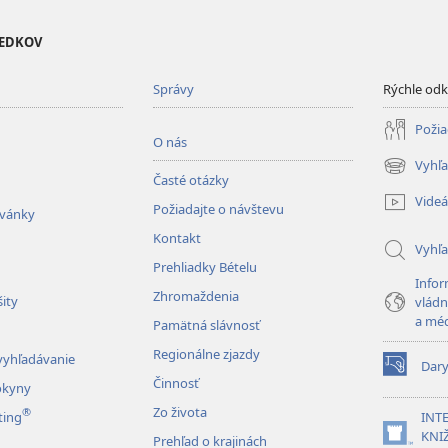
VEDKOV
Správy
Rýchle od
Požia
O nás
Vyhľa
(otvorí
Časté otázky
nové
Videá
Požiadajte o návštevu
okno)
zvánky
Kontakt
Vyhľ
Prehliadky Bételu
Infor
Zhromaždenia
ity
vládn
a mé
Pamätná slávnosť
Regionálne zjazdy
vyhľadávanie
Dar
(otvorí
Činnosť
okyny
nové
Zo života
®
okno)
ting
INT
KNIŽ
Prehľad o krajinách
(otvorí