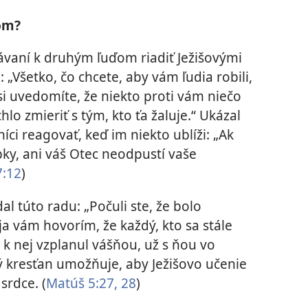
om?
rávaní k druhým ľuďom riadiť Ježišovými
 „Všetko, čo chcete, aby vám ľudia robili,
 si uvedomíte, že niekto proti vám niečo
hlo zmieriť s tým, kto ťa žaluje.“ Ukázal
íci reagovať, keď im niekto ublíži: „Ak
ky, ani váš Otec neodpustí vaše
:12
)
al túto radu: „Počuli ste, že bolo
ja vám hovorím, že každý, kto sa stále
 k nej vzplanul vášňou, už s ňou vo
vý kresťan umožňuje, aby Ježišovo učenie
srdce. (
Matúš 5:27, 28
)