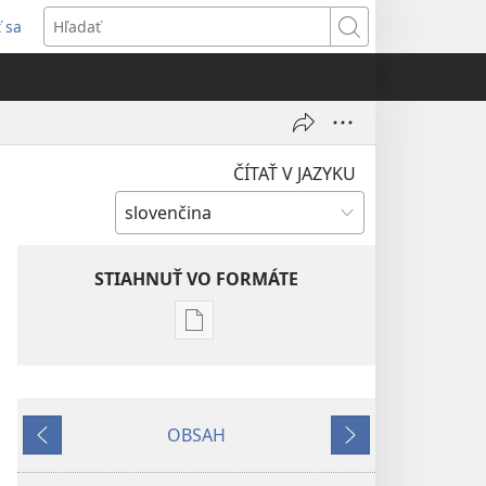
ť sa
rí
Hľadať
)
ČÍTAŤ V JAZYKU
STIAHNUŤ VO FORMÁTE
Možnosti
sťahovania
elektronických
publikácií
OBSAH
STRÁŽNA
Späť
Ďalej
VEŽA