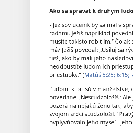
Ako sa správať k druhým ľuď
▪ Ježišov učeník by sa mal v sp
radami. Ježiš napríklad povedal:
musíte takisto robiť im.“ Čo ak
má? Ježiš povedal: „Usiluj sa rýc
tiež, ako by mali jeho nasledovn
neodpustíte ľuďom ich priestup
priestupky.“ ​(
Matúš 5:25;
6:15;
7
Ľuďom, ktorí sú v manželstve, d
povedané: ‚Nescudzoložíš.‘ Ale 
pozerá na nejakú ženu tak, aby
svojom srdci scudzoložil.“ Pra
ovplyvňovalo jeho myseľ i jeho 