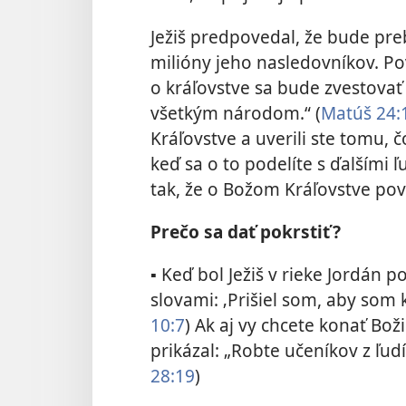
Ježiš predpovedal, že bude pre
milióny jeho nasledovníkov. Po
o kráľovstve sa bude zvestovať
všetkým národom.“ ​(
Matúš 24:
Kráľovstve a uverili ste tomu, č
keď sa o to podelíte s ďalšími ľ
tak, že o Božom Kráľovstve pov
Prečo sa dať pokrstiť?
▪ Keď bol Ježiš v rieke Jordán 
slovami: ‚Prišiel som, aby som ko
10:7
) Ak aj vy chcete konať Boži
prikázal: „Robte učeníkov z ľudí 
28:19
)