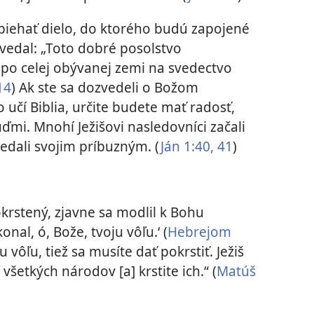
biehať dielo, do ktorého budú zapojené
vedal: „Toto dobré posolstvo
 po celej obývanej zemi na svedectvo
14
) Ak ste sa dozvedeli o Božom
o učí Biblia, určite budete mať radosť,
uďmi. Mnohí Ježišovi nasledovníci začali
edali svojim príbuzným. (
Ján 1:40, 41
)
pokrstený, zjavne sa modlil k Bohu
nal, ó, Bože, tvoju vôľu.‘ (
Hebrejom
u vôľu, tiež sa musíte dať pokrstiť. Ježiš
všetkých národov [a] krstite ich.“ ​(
Matúš