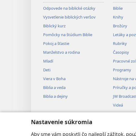
Odpovede na biblické otázky
Biblie
Vysvetlenie biblických veršov
Knihy
Biblický kurz
Brožúry
Pomôcky na štúdium Biblie
Letáky a po
Pokoj a šťastie
Rubriky
Manželstvo a rodina
Časopisy
Mladí
Pracovné zoš
Deti
Programy
Viera v Boha
Nástroje na 
Biblia a veda
Príručky a p
Biblia a dejiny
JW Broadcas
Videá
Hudba
Nastavenie súkromia
Audionahrá
Dramatizovan
Aby sme vám poskytli čo najlepší zážitok, p