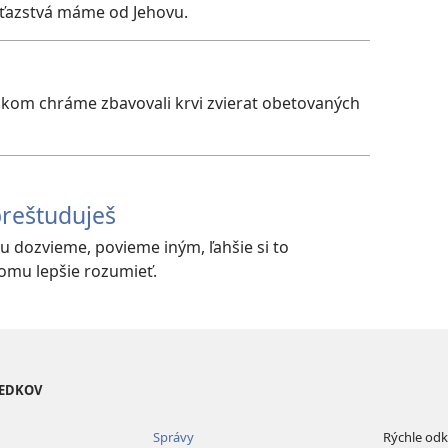
 víťazstvá máme od Jehovu.
skom chráme zbavovali krvi zvierat obetovaných
 preštuduješ
iu dozvieme, povieme iným, ľahšie si to
mu lepšie rozumieť.
VEDKOV
Správy
Rýchle od