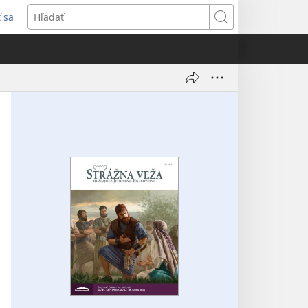
ť sa
rí
Hľadať
)