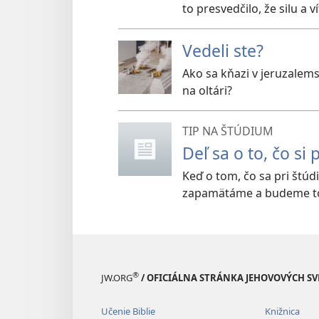
to presvedčilo, že silu a
Vedeli ste?
Ako sa kňazi v jeruzalem
na oltári?
TIP NA ŠTÚDIUM
Deľ sa o to, čo si
Keď o tom, čo sa pri štúd
zapamätáme a budeme to
®
JW.ORG
/ OFICIÁLNA STRÁNKA JEHOVOVÝCH S
Učenie Biblie
Knižnica