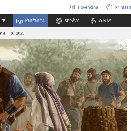
slovenčina
Prihlási
Výber
(otvo
jazyka
nové
LIE
KNIŽNICA
SPRÁVY
O NÁS
okno
nie | Júl 2025