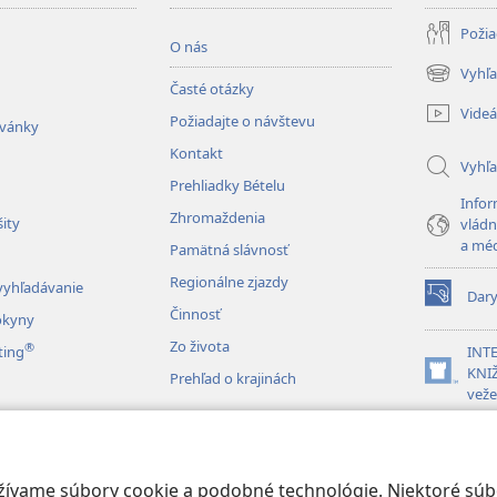
Požia
O nás
Vyhľa
(otvorí
Časté otázky
nové
Videá
Požiadajte o návštevu
okno)
zvánky
Kontakt
Vyhľ
Prehliadky Bételu
Infor
Zhromaždenia
ity
vládn
a mé
Pamätná slávnosť
Regionálne zjazdy
vyhľadávanie
Dar
(otvorí
Činnosť
okyny
nové
Zo života
®
okno)
ting
INT
KNIŽ
Prehľad o krajinách
(otvorí
veže
nové
okno)
JW L
vky drám
é čítanie Biblie
oužívame súbory cookie a podobné technológie. Niektoré sú