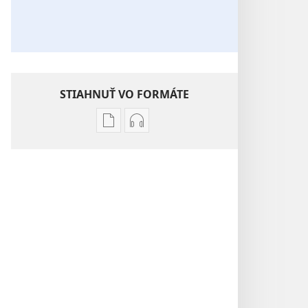
STIAHNUŤ VO FORMÁTE
Možnosti
Možnosti
sťahovania
sťahovania
elektronických
audionahrávok
publikácií
STRÁŽNA
STRÁŽNA
VEŽA –
VEŽA –
ŠTUDIJNÉ
ŠTUDIJNÉ
VYDANIE
VYDANIE
Júl 2025
Júl 2025