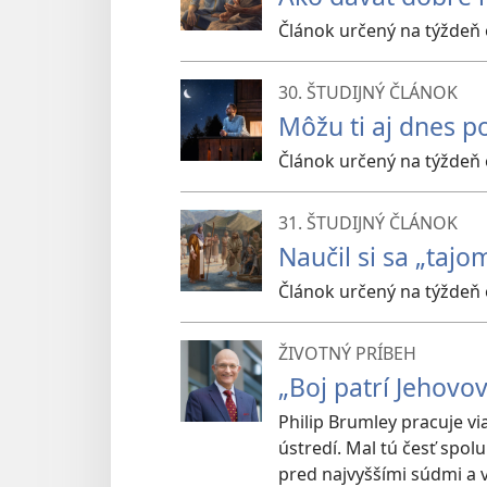
Článok určený na týždeň 
30. ŠTUDIJNÝ ČLÁNOK
Môžu ti aj dnes p
Článok určený na týždeň 
31. ŠTUDIJNÝ ČLÁNOK
Naučil si sa „tajo
Článok určený na týždeň 
ŽIVOTNÝ PRÍBEH
„Boj patrí Jehovov
Philip Brumley pracuje v
ústredí. Mal tú česť spo
pred najvyššími súdmi a