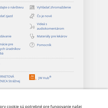
dajte o návštevu
Vyhľadať zhromaždenie
(otvorí
nové
dať zjazd
Čo je nové
okno)
Videá s
audiokomentárom
adávanie
Materiály pre lekárov
mácie pre
Pomocník
ych úradníkov
diá
y
ERNETOVÁ
®
JW Hub
(otvorí
NICA Strážnej
nové
okno)
®
ibrary
Watchtower Library
bory cookie sú potrebné pre fungovanie našej