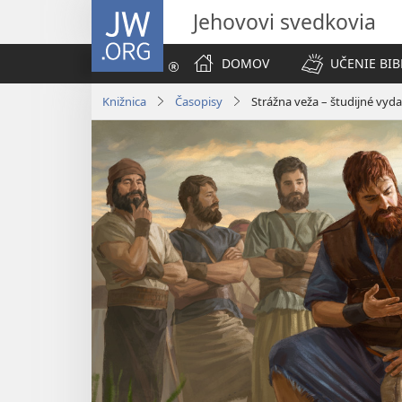
JW.ORG
Jehovovi svedkovia
DOMOV
UČENIE BIB
Knižnica
Časopisy
Strážna veža – študijné vyda