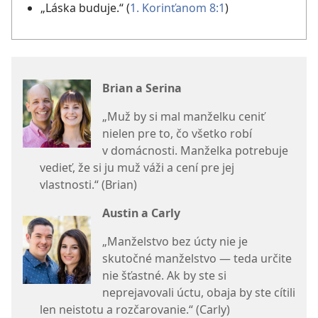
„Láska buduje.“ ​(
1. Korinťanom 8:1
)
Brian a Serina
„Muž by si mal manželku ceniť
nielen pre to, čo všetko robí
v domácnosti. Manželka potrebuje
vedieť, že si ju muž váži a cení pre jej
vlastnosti.“ ​(Brian)
Austin a Carly
„Manželstvo bez úcty nie je
skutočné manželstvo — teda určite
nie šťastné. Ak by ste si
neprejavovali úctu, obaja by ste cítili
len neistotu a rozčarovanie.“ ​(Carly)