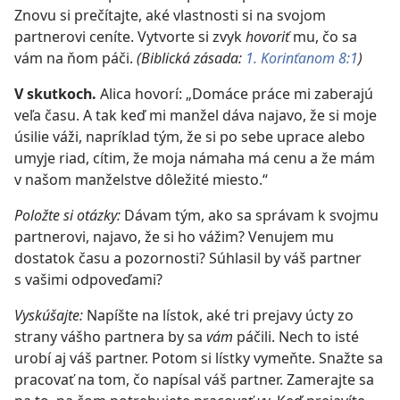
Znovu si prečítajte, aké vlastnosti si na svojom
partnerovi ceníte. Vytvorte si zvyk
hovoriť
mu, čo sa
vám na ňom páči.
(Biblická zásada:
1. Korinťanom 8:1
)
V skutkoch.
Alica hovorí: „Domáce práce mi zaberajú
veľa času. A tak keď mi manžel dáva najavo, že si moje
úsilie váži, napríklad tým, že si po sebe uprace alebo
umyje riad, cítim, že moja námaha má cenu a že mám
v našom manželstve dôležité miesto.“
Položte si otázky:
Dávam tým, ako sa správam k svojmu
partnerovi, najavo, že si ho vážim? Venujem mu
dostatok času a pozornosti? Súhlasil by váš partner
s vašimi odpoveďami?
Vyskúšajte:
Napíšte na lístok, aké tri prejavy úcty zo
strany vášho partnera by sa
vám
páčili. Nech to isté
urobí aj váš partner. Potom si lístky vymeňte. Snažte sa
pracovať na tom, čo napísal váš partner. Zamerajte sa