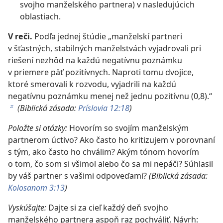
svojho manželského partnera) v nasledujúcich
oblastiach.
V reči.
Podľa jednej štúdie „manželskí partneri
v šťastných, stabilných manželstvách vyjadrovali pri
riešení nezhôd na každú negatívnu poznámku
v priemere päť pozitívnych. Naproti tomu dvojice,
ktoré smerovali k rozvodu, vyjadrili na každú
negatívnu poznámku menej než jednu pozitívnu (0,8).“
(Biblická zásada:
Príslovia 12:18
)
b
Položte si otázky:
Hovorím so svojím manželským
partnerom úctivo? Ako často ho kritizujem v porovnaní
s tým, ako často ho chválim? Akým tónom hovorím
o tom, čo som si všimol alebo čo sa mi nepáči? Súhlasil
by váš partner s vašimi odpoveďami?
(Biblická zásada:
Kolosanom 3:13
)
Vyskúšajte:
Dajte si za cieľ každý deň svojho
manželského partnera aspoň raz pochváliť. Návrh: