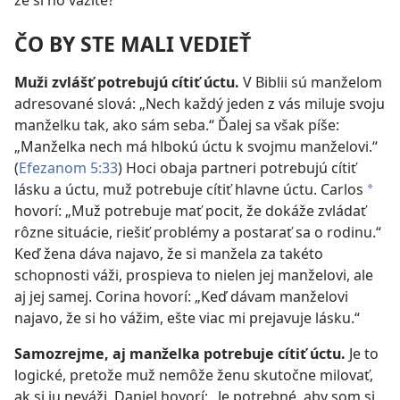
že si ho vážite?
ČO BY STE MALI VEDIEŤ
Muži zvlášť potrebujú cítiť úctu.
V Biblii sú manželom
adresované slová: „Nech každý jeden z vás miluje svoju
manželku tak, ako sám seba.“ Ďalej sa však píše:
„Manželka nech má hlbokú úctu k svojmu manželovi.“ ​
(
Efezanom 5:33
) Hoci obaja partneri potrebujú cítiť
lásku a úctu, muž potrebuje cítiť hlavne úctu. Carlos
a
hovorí: „Muž potrebuje mať pocit, že dokáže zvládať
rôzne situácie, riešiť problémy a postarať sa o rodinu.“
Keď žena dáva najavo, že si manžela za takéto
schopnosti váži, prospieva to nielen jej manželovi, ale
aj jej samej. Corina hovorí: „Keď dávam manželovi
najavo, že si ho vážim, ešte viac mi prejavuje lásku.“
Samozrejme, aj manželka potrebuje cítiť úctu.
Je to
logické, pretože muž nemôže ženu skutočne milovať,
ak si ju neváži. Daniel hovorí: „Je potrebné, aby som si