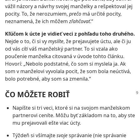
vážil názory a návrhy svojej manželky a rešpektoval jej
pocity. To, že nerozumiem,
prečo
má určité pocity,
neznamená, že ich môžem
zľahčovať
.“
Kľúčom k úcte je vidieť veci z pohľadu toho druhého.
Nejde o to, či si vy
myslíte
, že prejavujete úctu, ale či ju
od vás
cíti
váš manželský partner. To si vzala ako
poučenie manželka citovaná v úvode tohto článku.
Hovorí: „Nebolo podstatné, čo som si myslela ja. Ak
som v manželovi vyvolala pocit, že som bola neúctivá,
bolo potrebné, aby som sa zmenila.“
ČO MÔŽETE ROBIŤ
Napíšte si tri veci, ktoré si na svojom manželskom
partnerovi ceníte. Môžu byť základom na to, aby ste
mu prejavovali ešte viac úcty.
Týždeň si všímajte
svoje
správanie (nie správanie