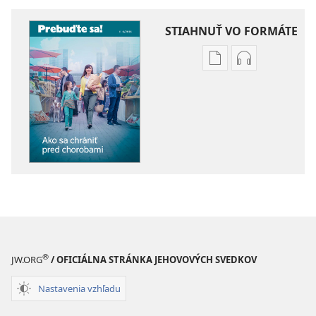
STIAHNUŤ VO FORMÁTE
Možnosti
Možnosti
sťahovania
sťahovania
elektronických
audionahráv
publikácií
PREBUĎTE
PREBUĎTE
SA!
SA!
Ako
Ako
sa
sa
chrániť
chrániť
pred
pred
chorobami
chorobami
®
JW.ORG
/ OFICIÁLNA STRÁNKA JEHOVOVÝCH SVEDKOV
Nastavenia vzhľadu