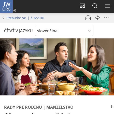
JW.ORG
Prihlásiť
sa
Zmeniť
Vyhľadáva
ZO
(otvorí
jazyk
na
PO
Prebuďte sa! | č. 6/2016
nové
stránky
JW.ORG
okno)
ČÍTAŤ V JAZYKU
RADY PRE RODINU | MANŽELSTVO