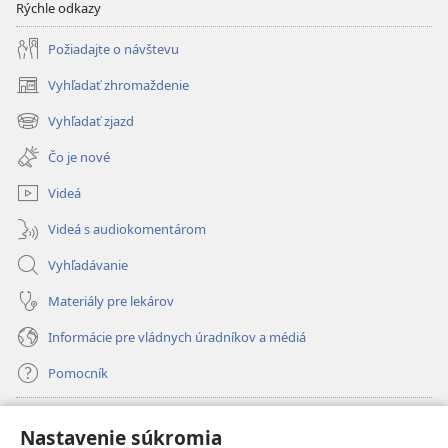
Rýchle odkazy
Požiadajte o návštevu
Vyhľadať zhromaždenie
(otvorí
nové
Vyhľadať zjazd
(otvorí
okno)
nové
Čo je nové
okno)
Videá
Videá s audiokomentárom
Vyhľadávanie
Materiály pre lekárov
Informácie pre vládnych úradníkov a médiá
Pomocník
Dary
(otvorí
Nastavenie súkromia