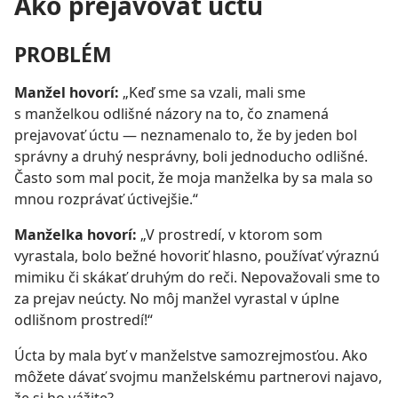
Ako prejavovať úctu
PROBLÉM
Manžel hovorí:
„Keď sme sa vzali, mali sme
s manželkou odlišné názory na to, čo znamená
prejavovať úctu — neznamenalo to, že by jeden bol
správny a druhý nesprávny, boli jednoducho odlišné.
Často som mal pocit, že moja manželka by sa mala so
mnou rozprávať úctivejšie.“
Manželka hovorí:
„V prostredí, v ktorom som
vyrastala, bolo bežné hovoriť hlasno, používať výraznú
mimiku či skákať druhým do reči. Nepovažovali sme to
za prejav neúcty. No môj manžel vyrastal v úplne
odlišnom prostredí!“
Úcta by mala byť v manželstve samozrejmosťou. Ako
môžete dávať svojmu manželskému partnerovi najavo,