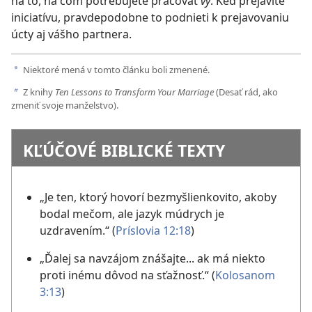
na to, na čom potrebujete pracovať
vy
. Keď prejavíte
iniciatívu, pravdepodobne to podnieti k prejavovaniu
úcty aj vášho partnera.
Niektoré mená v tomto článku boli zmenené.
a
Z knihy
Ten Lessons to Transform Your Marriage
(Desať rád, ako
b
zmeniť svoje manželstvo).
KĽÚČOVÉ BIBLICKÉ TEXTY
„Je ten, ktorý hovorí bezmyšlienkovito, akoby
bodal mečom, ale jazyk múdrych je
uzdravením.“ ​(
Príslovia 12:18
)
„Ďalej sa navzájom znášajte... ak má niekto
proti inému dôvod na sťažnosť.“ ​(
Kolosanom
3:13
)