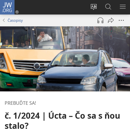
JW.ORG
Prihlásiť
sa
Zmeniť
Vyhľadáva
ZO
(otvorí
jazyk
na
PO
Časopisy
nové
stránky
JW.ORG
okno)
PREBUĎTE SA!
č. 1/2024 | Úcta – Čo sa s ňou
stalo?