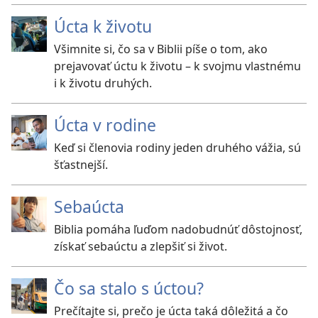
Úcta k životu
Všimnite si, čo sa v Biblii píše o tom, ako
prejavovať úctu k životu – k svojmu vlastnému
i k životu druhých.
Úcta v rodine
Keď si členovia rodiny jeden druhého vážia, sú
šťastnejší.
Sebaúcta
Biblia pomáha ľuďom nadobudnúť dôstojnosť,
získať sebaúctu a zlepšiť si život.
Čo sa stalo s úctou?
Prečítajte si, prečo je úcta taká dôležitá a čo