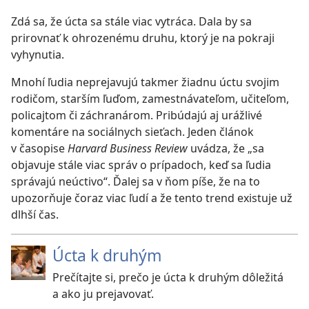
Zdá sa, že úcta sa stále viac vytráca. Dala by sa
prirovnať k ohrozenému druhu, ktorý je na pokraji
vyhynutia.
Mnohí ľudia neprejavujú takmer žiadnu úctu svojim
rodičom, starším ľuďom, zamestnávateľom, učiteľom,
policajtom či záchranárom. Pribúdajú aj urážlivé
komentáre na sociálnych sieťach. Jeden článok
v časopise
Harvard Business Review
uvádza, že „sa
objavuje stále viac správ o prípadoch, keď sa ľudia
správajú neúctivo“. Ďalej sa v ňom píše, že na to
upozorňuje čoraz viac ľudí a že tento trend existuje už
dlhší čas.
Úcta k druhým
Prečítajte si, prečo je úcta k druhým dôležitá
a ako ju prejavovať.