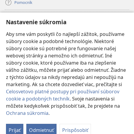
Pomocník
Dary
(otvorí
Nastavenie súkromia
nové
okno)
Aby sme vám poskytli čo najlepší zážitok, používame
INTERNETOVÁ KNIŽNICA Strážnej veže
(otvorí
súbory cookie a podobné technológie. Niektoré
nové
®
JW Hub
súbory cookie sú potrebné pre fungovanie našej
okno)
(otvorí
webovej stránky a nemožno ich odmietnuť. Iné
nové
®
JW Library
okno)
súbory cookie, ktoré používame iba na zlepšenie
vášho zážitku, môžete prijať alebo odmietnuť. Žiadne
Watchtower Library
z týchto údajov sa nikdy nepredajú ani nepoužijú na
marketing. Ak sa chcete dozvedieť viac, prečítajte si
Celosvetovo platné postupy pri používaní súborov
cookie a podobných techník
. Svoje nastavenia si
Copyright
© 2026 Watch Tower Bible and Tract Society of Pennsylvania.
môžete kedykoľvek prispôsobiť tak, že prejdete na
PODMIENKY POUŽÍVANIA
|
OCHRANA SÚKROMIA
|
NASTAVENIE
Ochrana súkromia
.
SÚKROMIA
Prijať
Odmietnuť
Prispôsobiť