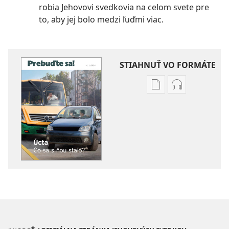
robia Jehovovi svedkovia na celom svete pre
to, aby jej bolo medzi ľuďmi viac.
STIAHNUŤ VO FORMÁTE
Možnosti
Možnosti
sťahovania
sťahovania
elektronických
audionahráv
publikácií
PREBUĎTE
PREBUĎTE
SA!
SA!
Úcta –
Úcta –
Čo
Čo
sa
sa
s ňou
s ňou
stalo?
stalo?
®