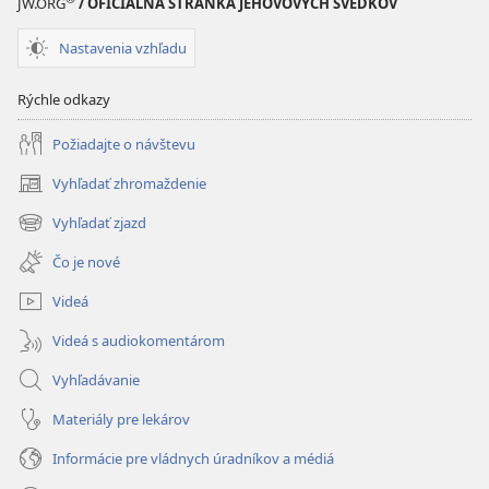
JW.ORG
/ OFICIÁLNA STRÁNKA JEHOVOVÝCH SVEDKOV
Nastavenia vzhľadu
Rýchle odkazy
Požiadajte o návštevu
Vyhľadať zhromaždenie
(otvorí
nové
Vyhľadať zjazd
(otvorí
okno)
nové
Čo je nové
okno)
Videá
Videá s audiokomentárom
Vyhľadávanie
Materiály pre lekárov
Informácie pre vládnych úradníkov a médiá