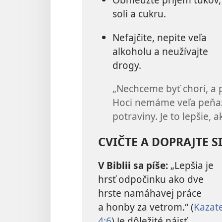
soli a cukru.
Nefajčite, nepite veľa
alkoholu a neužívajte
drogy.
„Nechceme byť chorí, a 
Hoci nemáme veľa peňazí
potraviny. Je to lepšie, ak
CVIČTE A DOPRAJTE 
V Biblii sa píše:
„Lepšia je
hrsť odpočinku ako dve
hrste namáhavej práce
a honby za vetrom.“ (
Kazate
4:6
) Je dôležité nájsť