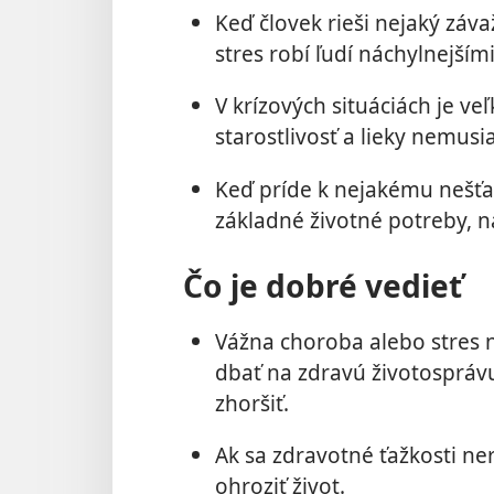
Keď človek rieši nejaký záva
stres robí ľudí náchylnejším
V krízových situáciách je ve
starostlivosť a lieky nemusi
Keď príde k nejakému nešťas
základné životné potreby, na
Čo je dobré vedieť
Vážna choroba alebo stres n
dbať na zdravú životospráv
zhoršiť.
Ak sa zdravotné ťažkosti ne
ohroziť život.