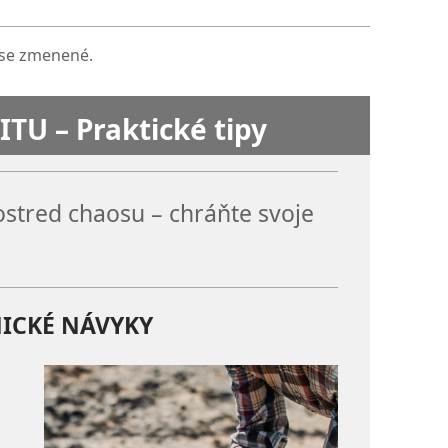
ise zmenené.
TU – Praktické tipy
rostred chaosu – chráňte svoje
NICKÉ NÁVYKY