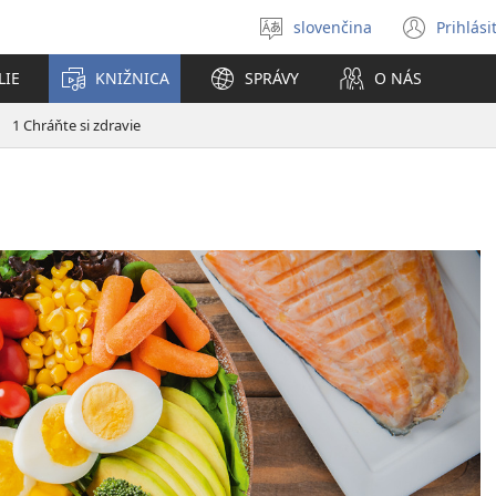
slovenčina
Prihlási
Výber
(otvo
jazyka
nové
LIE
KNIŽNICA
SPRÁVY
O NÁS
okno
1 Chráňte si zdravie