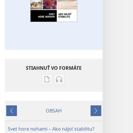
STIAHNUŤ VO FORMÁTE
Možnosti
Možnosti
sťahovania
sťahovania
elektronických
audionahrávok
publikácií
PREBUĎTE
OBSAH
PREBUĎTE
SA!
Späť
Ďalej
SA!
Svet
Svet
hore
Svet hore nohami – Ako nájsť stabilitu?
hore
nohami