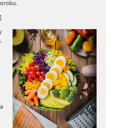
horobu.
E
y
,
,
ia