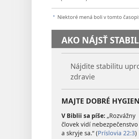
Niektoré mená boli v tomto časop
a
AKO NÁJSŤ STABILI
Nájdite stabilitu up
zdravie
MAJTE DOBRÉ HYGIE
V Biblii sa píše:
„Rozvážny
človek vidí nebezpečenstvo
a skryje sa.“ (
Príslovia 22:3
)