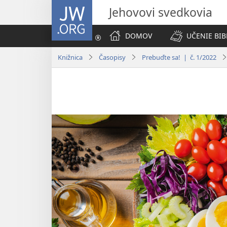
JW.ORG
Jehovovi svedkovia
DOMOV
UČENIE BIB
Knižnica
Časopisy
Prebuďte sa! | č. 1/2022