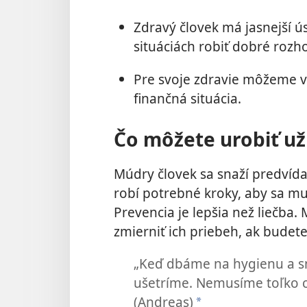
Zdravý človek má jasnejší ú
situáciách robiť dobré rozh
Pre svoje zdravie môžeme ve
finančná situácia.
Čo môžete urobiť už
Múdry človek sa snaží predvída
robí potrebné kroky, aby sa mu v
Prevencia je lepšia než liečb
zmierniť ich priebeh, ak budet
„Keď dbáme na hygienu a sn
ušetríme. Nemusíme toľko ch
(Andreas)
a