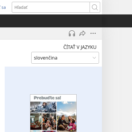
ť sa
rí
Hľadať
)
ČÍTAŤ V JAZYKU