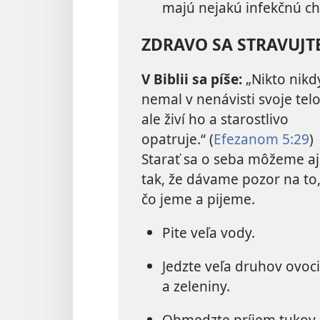
majú nejakú infekčnú c
ZDRAVO SA STRAVUJT
V Biblii sa píše:
„Nikto nikd
nemal v nenávisti svoje telo
ale živí ho a starostlivo
opatruje.“ (
Efezanom 5:29
)
Starať sa o seba môžeme aj
tak, že dávame pozor na to
čo jeme a pijeme.
Pite veľa vody.
Jedzte veľa druhov ovoc
a zeleniny.
Obmedzte príjem tukov,