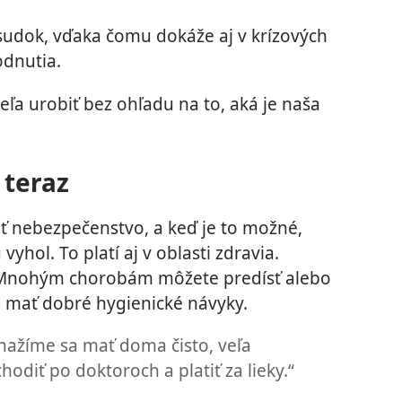
sudok, vďaka čomu dokáže aj v krízových
odnutia.
ľa urobiť bez ohľadu na to, aká je naša
 teraz
ť nebezpečenstvo, a keď je to možné,
yhol. To platí aj v oblasti zdravia.
a. Mnohým chorobám môžete predísť alebo
e mať dobré hygienické návyky.
ažíme sa mať doma čisto, veľa
odiť po doktoroch a platiť za lieky.“