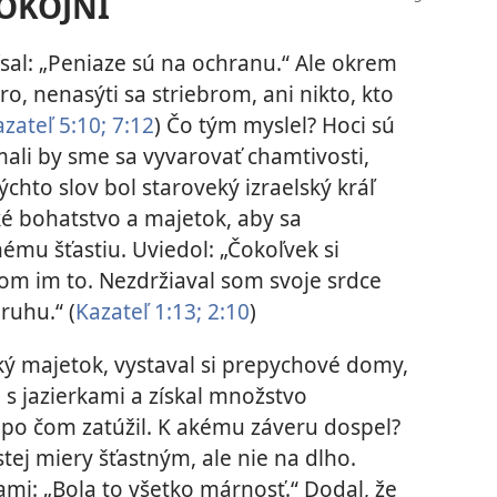
POKOJNÍ
sal: „Peniaze sú na ochranu.“ Ale okrem
ro, nenasýti sa striebrom, ani nikto, kto
zateľ 5:10;
7:12
) Čo tým myslel? Hoci sú
mali by sme sa vyvarovať chamtivosti,
ýchto slov bol staroveký izraelský kráľ
é bohatstvo a majetok, aby sa
nému šťastiu. Uviedol: „Čokoľvek si
som im to. Nezdržiaval som svoje srdce
uhu.“ (
Kazateľ 1:13;
2:10
)
 majetok, vystaval si prepychové domy,
s jazierkami a získal množstvo
, po čom zatúžil. K akému záveru dospel?
istej miery šťastným, ale nie na dlho.
ami: „Bola to všetko márnosť.“ Dodal, že