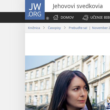
JW.ORG
Jehovovi svedkovia
DOMOV
UČENIE BIB
Knižnica
Časopisy
Prebuďte sa! | November 