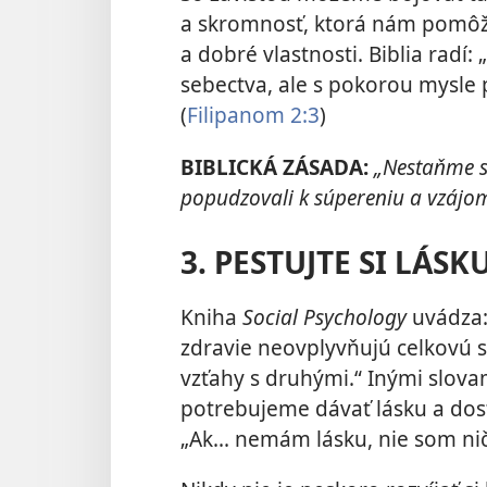
a skromnosť, ktorá nám pomôže
a dobré vlastnosti. Biblia radí:
sebectva, ale s pokorou mysle 
(
Filipanom 2:3
)
BIBLICKÁ ZÁSADA:
„Nestaňme s
popudzovali k súpereniu a vzájom
3. PESTUJTE SI LÁS
Kniha
Social Psychology
uvádza:
zdravie neovplyvňujú celkovú 
vzťahy s druhými.“ Inými slova
potrebujeme dávať lásku a dostáv
„Ak... nemám lásku, nie som nič.