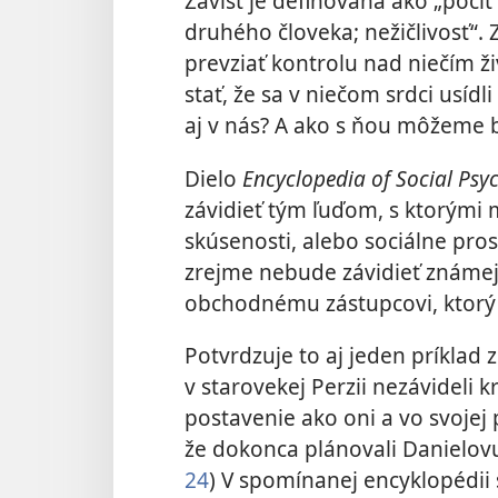
Závisť je definovaná ako „pocit
druhého človeka; nežičlivosť“.
prevziať kontrolu nad niečím ži
stať, že sa v niečom srdci usídl
aj v nás? A ako s ňou môžeme 
Dielo
Encyclopedia of Social Ps
závidieť tým ľuďom, s ktorými m
skúsenosti, alebo sociálne pro
zrejme nebude závidieť známej 
obchodnému zástupcovi, ktorý 
Potvrdzuje to aj jeden príklad z
v starovekej Perzii nezávideli k
postavenie ako oni a vo svojej p
že dokonca plánovali Danielovu 
24
) V spomínanej encyklopédii s