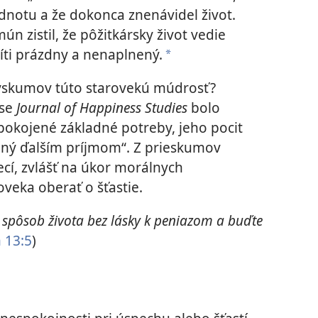
dnotu a že dokonca znenávidel život.
mún zistil, že pôžitkársky život vedie
cíti prázdny a nenaplnený.
*
výskumov túto starovekú múdrosť?
ise
Journal of Happiness Studies
bolo
pokojené základné potreby, jeho pocit
ený ďalším príjmom“. Z prieskumov
ecí, zvlášť na úkor morálnych
veka oberať o šťastie.
 spôsob života bez lásky k peniazom a buďte
 13:5
)