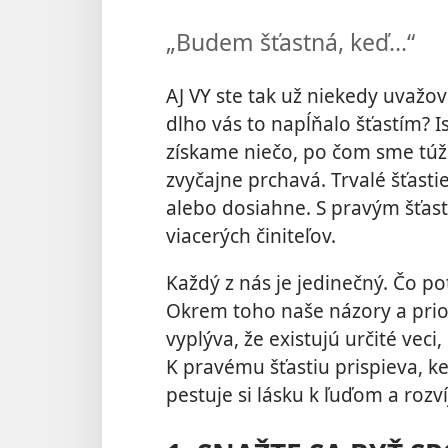
„Budem šťastná, keď...“
AJ VY ste tak už niekedy uvažov
dlho vás to napĺňalo šťastím? I
získame niečo, po čom sme túžil
zvyčajne prchavá. Trvalé šťasti
alebo dosiahne. S pravým šťast
viacerých činiteľov.
Každý z nás je jedinečný. Čo po
Okrem toho naše názory a prio
vyplýva, že existujú určité veci
K pravému šťastiu prispieva, k
pestuje si lásku k ľuďom a rozv