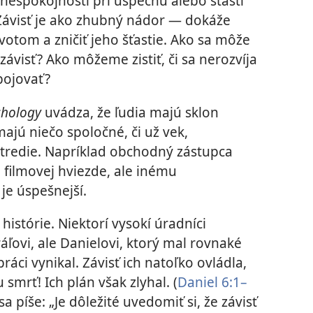
 nespokojnosti pri úspechu alebo šťastí
 Závisť je ako zhubný nádor — dokáže
votom a zničiť jeho šťastie. Ako sa môže
i závisť? Ako môžeme zistiť, či sa nerozvíja
bojovať?
ychology
uvádza, že ľudia majú sklon
ajú niečo spoločné, či už vek,
stredie. Napríklad obchodný zástupca
filmovej hviezde, ale inému
je úspešnejší.
 histórie. Niektorí vysokí úradníci
ráľovi, ale Danielovi, ktorý mal rovnaké
ráci vynikal. Závisť ich natoľko ovládla,
smrť! Ich plán však zlyhal. (
Daniel 6:1–
a píše: „Je dôležité uvedomiť si, že závisť