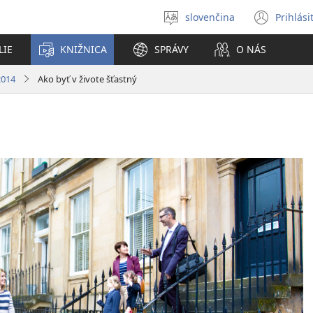
slovenčina
Prihlási
Výber
(otvo
jazyka
nové
LIE
KNIŽNICA
SPRÁVY
O NÁS
okno
2014
Ako byť v živote šťastný