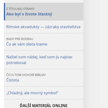
šťastný
Z TITULNEJ STRANY
Ako byť v živote šťastný
Rímske akvadukty — zázraky staviteľstva
RADY PRE RODINU
Čo ak vám dieťa klame
Našiel som nádej, keď som ju najviac
potreboval
ČO O TOM HOVORÍ BIBLIA?
Čistota
„Chladný, ale mocný symbol“
ĎALŠÍ MATERIÁL ONLINE