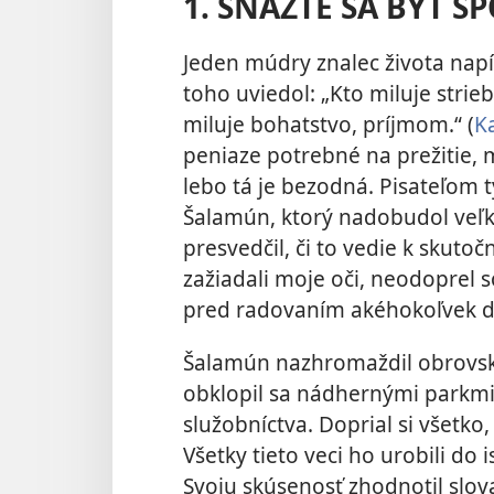
1. SNAŽTE SA BYŤ S
Jeden múdry znalec života napí
toho uviedol: „Kto miluje strieb
miluje bohatstvo, príjmom.“ (
Ka
peniaze potrebné na prežitie, 
lebo tá je bezodná. Pisateľom t
Šalamún, ktorý nadobudol veľk
presvedčil, či to vedie k skutoč
zažiadali moje oči, neodoprel 
pred radovaním akéhokoľvek dr
Šalamún nazhromaždil obrovský
obklopil sa nádhernými parkmi 
služobníctva. Doprial si všetko
Všetky tieto veci ho urobili do 
Svoju skúsenosť zhodnotil slov