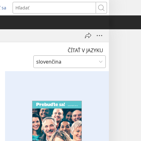
ť sa
rí
Hľadať
)
ČÍTAŤ V JAZYKU