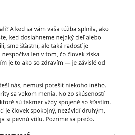
ali? A keď sa vám vaša túžba splnila, ako
ste, keď dosiahneme nejaký cieľ alebo
i, sme šťastní, ale taká radosť je
e nespočíva len v tom, čo človek získa
ím je to ako so zdravím — je závislé od
teší nás, nemusí potešiť niekoho iného.
rity sa vekom menia. No zo skúseností
, ktoré sú takmer vždy spojené so šťastím.
eď je človek spokojný, nezávidí druhým,
íja si pevnú vôľu. Pozrime sa prečo.