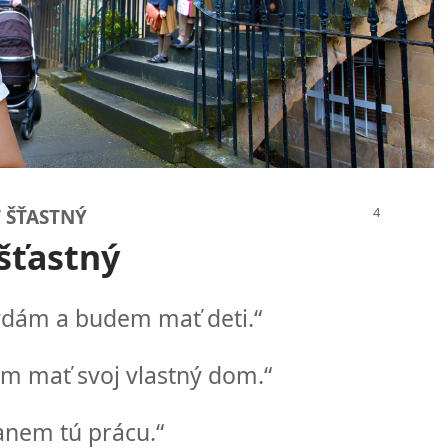
Ť ŠŤASTNÝ
 šťastný
ydám a budem mať deti.“
m mať svoj vlastný dom.“
anem tú prácu.“