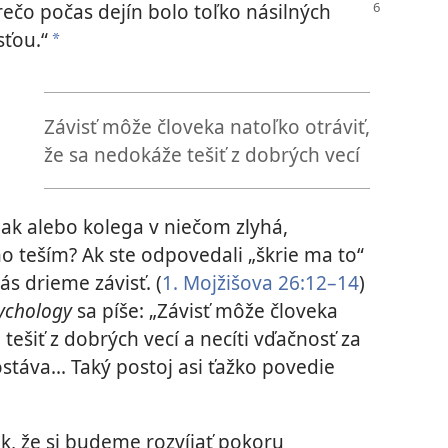
prečo počas dejín bolo toľko
násilných
sťou.“
*
Závisť môže človeka natoľko otráviť,
že sa nedokáže tešiť z dobrých vecí
ak alebo kolega v niečom zlyhá,
o teším? Ak ste odpovedali „škrie ma to“
ás drieme závisť. (
1. Mojžišova 26:12–14
)
sychology
sa píše: „Závisť môže človeka
tešiť z dobrých vecí a necíti vďačnosť za
táva... Taký postoj asi ťažko povedie
k, že si budeme rozvíjať pokoru