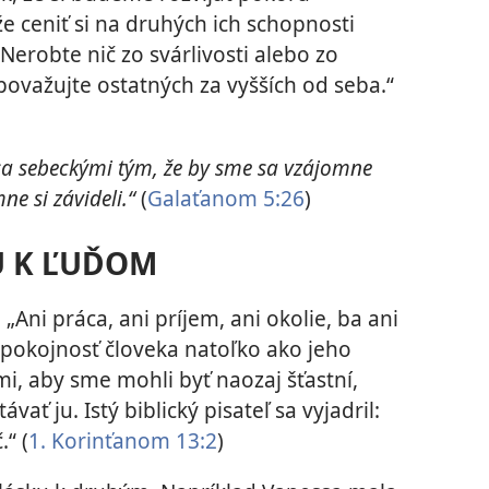
 ceniť si na druhých ich schopnosti
 „Nerobte nič zo svárlivosti alebo zo
považujte ostatných za vyšších od seba.“
a sebeckými tým, že by sme sa vzájomne
ne si závideli.“
(
Galaťanom 5:26
)
KU K ĽUĎOM
 „Ani práca, ani príjem, ani okolie, ba ani
spokojnosť človeka natoľko ako jeho
mi, aby sme mohli byť naozaj šťastní,
ať ju. Istý biblický pisateľ sa vyjadril:
“ (
1. Korinťanom 13:2
)