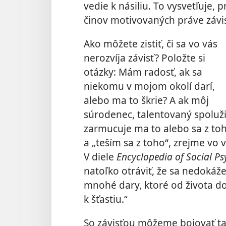
vedie k násiliu. To vysvetľuje, 
činov motivovaných práve závi
Ako môžete zistiť, či sa vo vás
nerozvíja závisť? Položte si
otázky: Mám radosť, ak sa
niekomu v mojom okolí darí,
alebo ma to škrie? A ak môj
súrodenec, talentovaný spoluži
zarmucuje ma to alebo sa z toh
a „teším sa z toho“, zrejme vo v
V diele
Encyclopedia of Social P
natoľko otráviť, že sa nedokáže 
mnohé dary, ktoré od života dos
k šťastiu.“
So závisťou môžeme bojovať ta