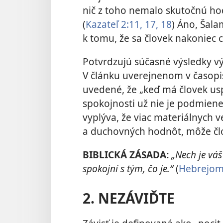
nič z toho nemalo skutočnú ho
(
Kazateľ 2:11,
17, 18
) Áno, Šala
k tomu, že sa človek nakoniec 
Potvrdzujú súčasné výsledky 
V článku uverejnenom v časop
uvedené, že „keď má človek us
spokojnosti už nie je podmien
vyplýva, že viac materiálnych v
a duchovných hodnôt, môže člo
BIBLICKÁ ZÁSADA:
„Nech je váš
spokojní s tým, čo je.“
(
Hebrejom
2. NEZÁVIĎTE