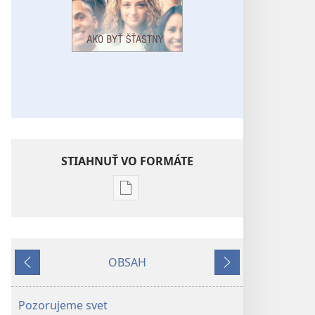
STIAHNUŤ VO FORMÁTE
Možnosti
sťahovania
elektronických
publikácií
OBSAH
PREBUĎTE
Späť
Ďalej
SA!
Ako
Pozorujeme svet
byť