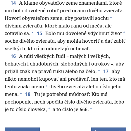
14
A klame obyvateľov zeme znameniami, ktoré
mu bolo dovolené robiť pred očami divého zvieraťa.
+
Hovorí obyvateľom zeme, aby postavili sochu
divému zvieraťu, ktoré malo ranu od meča, ale
+
15
*
zotavilo sa.
Bolo mu dovolené vdýchnuť život
soche divého zvieraťa, aby mohla hovoriť a dať zabiť
všetkých, ktorí ju odmietajú uctievať.
16
A núti všetkých ľudí – malých i veľkých,
bohatých i chudobných, slobodných i otrokov –, aby
+
17
prijali znak na pravú ruku alebo na čelo,
aby
nikto nemohol kupovať ani predávať, len ten, kto má
+
tento znak: meno
divého zvieraťa alebo číslo jeho
+
18
mena.
Tu je potrebná múdrosť: Kto má
pochopenie, nech spočíta číslo divého zvieraťa, lebo
+
*
je to číslo človeka,
a to číslo je 666.