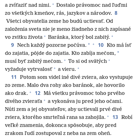
+
a zvíťaziť nad nimi.
Dostalo právomoc nad ľuďmi
8
zo všetkých kmeňov, rás, jazykov a národov.
Všetci obyvatelia zeme ho budú uctievať. Od
založenia sveta nie je meno žiadneho z nich zapísané
+
+
vo zvitku života
Baránka, ktorý bol zabitý.
+
9
10
*
Nech každý pozorne počúva.
Kto má ísť
*
do zajatia, pôjde do zajatia. Kto zabíja mečom,
+
+
musí byť zabitý mečom.
To si od svätých
+
+
vyžaduje vytrvalosť
a vieru.
11
Potom som videl iné divé zviera, ako vystupuje
zo zeme. Malo dva rohy ako baránok, ale hovorilo
+
12
ako drak.
Má všetku právomoc toho prvého
+
divého zvieraťa
a vykonáva ju pred jeho očami.
Núti zem a jej obyvateľov, aby uctievali prvé divé
+
13
zviera, ktorého smrteľná rana sa zahojila.
Robí
veľké znamenia, dokonca spôsobuje, aby pred
zrakom ľudí zostupoval z neba na zem oheň.