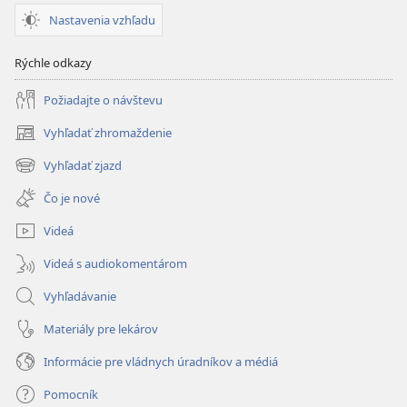
Nastavenia vzhľadu
Rýchle odkazy
Požiadajte o návštevu
Vyhľadať zhromaždenie
(otvorí
nové
Vyhľadať zjazd
(otvorí
okno)
nové
Čo je nové
okno)
Videá
Videá s audiokomentárom
Vyhľadávanie
Materiály pre lekárov
Informácie pre vládnych úradníkov a médiá
Pomocník