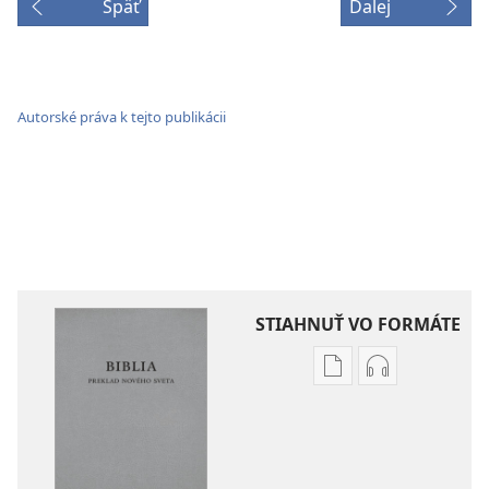
Späť
Ďalej
Autorské práva k tejto publikácii
STIAHNUŤ VO FORMÁTE
Možnosti
Možnosti
sťahovania
sťahovania
elektronických
audionahráv
publikácií
Biblia
Biblia
–