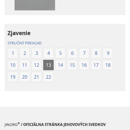
–
Preklad
Preklad
nového
nového
sveta
sveta
(2019)
Zjavenie
(2019)
STRUČNÝ PREHĽAD
1
2
3
4
5
6
7
8
9
10
11
12
13
14
15
16
17
18
19
20
21
22
®
JW.ORG
/ OFICIÁLNA STRÁNKA JEHOVOVÝCH SVEDKOV