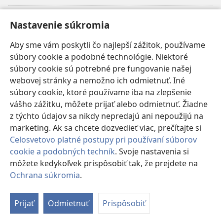
Dary
(otvorí
Nastavenie súkromia
nové
okno)
Aby sme vám poskytli čo najlepší zážitok, používame
INTERNETOVÁ KNIŽNICA Strážnej veže
(otvorí
súbory cookie a podobné technológie. Niektoré
nové
®
JW Hub
súbory cookie sú potrebné pre fungovanie našej
okno)
(otvorí
webovej stránky a nemožno ich odmietnuť. Iné
nové
®
JW Library
okno)
súbory cookie, ktoré používame iba na zlepšenie
vášho zážitku, môžete prijať alebo odmietnuť. Žiadne
Watchtower Library
z týchto údajov sa nikdy nepredajú ani nepoužijú na
marketing. Ak sa chcete dozvedieť viac, prečítajte si
Celosvetovo platné postupy pri používaní súborov
cookie a podobných techník
. Svoje nastavenia si
môžete kedykoľvek prispôsobiť tak, že prejdete na
Copyright
© 2026 Watch Tower Bible and Tract Society of Pennsylvania.
PODMIENKY POUŽÍVANIA
|
OCHRANA SÚKROMIA
|
NASTAVENIE
Ochrana súkromia
.
Zo
SÚKROMIA
o
Prijať
Odmietnuť
Prispôsobiť