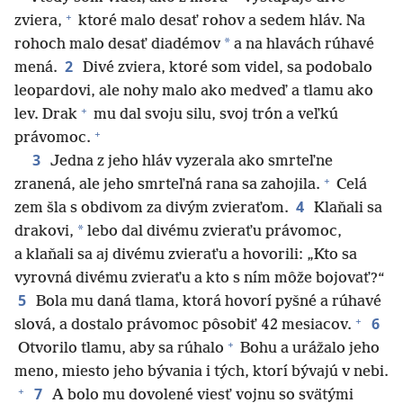
+
zviera,
ktoré malo desať rohov a sedem hláv. Na
*
rohoch malo desať diadémov
a na hlavách rúhavé
2
mená.
Divé zviera, ktoré som videl, sa podobalo
leopardovi, ale nohy malo ako medveď a tlamu ako
+
lev. Drak
mu dal svoju silu, svoj trón a veľkú
+
právomoc.
3
Jedna z jeho hláv vyzerala ako smrteľne
+
zranená, ale jeho smrteľná rana sa zahojila.
Celá
4
zem šla s obdivom za divým zvieraťom.
Klaňali sa
*
drakovi,
lebo dal divému zvieraťu právomoc,
a klaňali sa aj divému zvieraťu a hovorili: „Kto sa
vyrovná divému zvieraťu a kto s ním môže bojovať?“
5
Bola mu daná tlama, ktorá hovorí pyšné a rúhavé
+
6
slová, a dostalo právomoc pôsobiť 42 mesiacov.
+
Otvorilo tlamu, aby sa rúhalo
Bohu a urážalo jeho
meno, miesto jeho bývania i tých, ktorí bývajú v nebi.
+
7
A bolo mu dovolené viesť vojnu so svätými