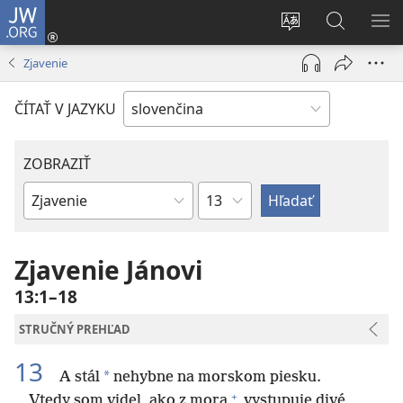
JW.ORG
Prihlásiť
sa
Zmeniť
Vyhľadáva
ZO
(otvorí
jazyk
na
PO
Zjavenie
nové
stránky
JW.ORG
okno)
ČÍTAŤ V JAZYKU
ZOBRAZIŤ
Kapitola
Biblická
kniha
Zjavenie Jánovi
13:1–18
STRUČNÝ PREHĽAD
13
*
A stál
nehybne na morskom piesku.
+
Vtedy som videl, ako z mora
vystupuje divé