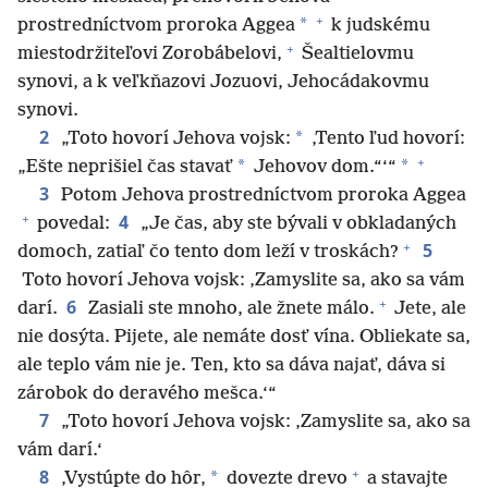
+
*
prostredníctvom proroka Aggea
k judskému
+
miestodržiteľovi Zorobábelovi,
Šealtielovmu
synovi, a k veľkňazovi Jozuovi, Jehocádakovmu
synovi.
2
*
„Toto hovorí Jehova vojsk:
‚Tento ľud hovorí:
+
*
*
„Ešte neprišiel čas stavať
Jehovov dom.“‘“
3
Potom Jehova prostredníctvom proroka Aggea
+
4
povedal:
„Je čas, aby ste bývali v obkladaných
+
5
domoch, zatiaľ čo tento dom leží v troskách?
Toto hovorí Jehova vojsk: ‚Zamyslite sa, ako sa vám
+
6
darí.
Zasiali ste mnoho, ale žnete málo.
Jete, ale
nie dosýta. Pijete, ale nemáte dosť vína. Obliekate sa,
ale teplo vám nie je. Ten, kto sa dáva najať, dáva si
zárobok do deravého mešca.‘“
7
„Toto hovorí Jehova vojsk: ‚Zamyslite sa, ako sa
vám darí.‘
+
8
*
‚Vystúpte do hôr,
dovezte drevo
a stavajte