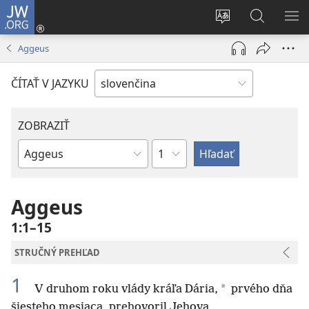
JW.ORG
Prihlásiť
sa
Zmeniť
Vyhľadáva
ZO
(otvorí
jazyk
na
PO
Aggeus
nové
stránky
JW.ORG
okno)
ČÍTAŤ V JAZYKU
ZOBRAZIŤ
Kapitola
Biblická
kniha
Aggeus
1:1–15
STRUČNÝ PREHĽAD
1
*
V druhom roku vlády kráľa Dária,
prvého dňa
šiesteho mesiaca, prehovoril Jehova