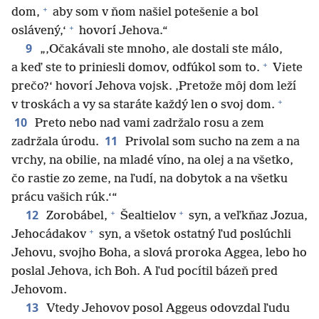
+
dom,
aby som v ňom našiel potešenie a bol
+
oslávený,‘
hovorí Jehova.“
9
„‚Očakávali ste mnoho, ale dostali ste málo,
+
a keď ste to priniesli domov, odfúkol som to.
Viete
prečo?‘ hovorí Jehova vojsk. ‚Pretože môj dom leží
+
v troskách a vy sa staráte každý len o svoj dom.
10
Preto nebo nad vami zadržalo rosu a zem
11
zadržala úrodu.
Privolal som sucho na zem a na
vrchy, na obilie, na mladé víno, na olej a na všetko,
čo rastie zo zeme, na ľudí, na dobytok a na všetku
prácu vašich rúk.‘“
+
+
12
Zorobábel,
Šealtielov
syn, a veľkňaz Jozua,
+
Jehocádakov
syn, a všetok ostatný ľud poslúchli
Jehovu, svojho Boha, a slová proroka Aggea, lebo ho
poslal Jehova, ich Boh. A ľud pocítil bázeň pred
Jehovom.
13
Vtedy Jehovov posol Aggeus odovzdal ľudu