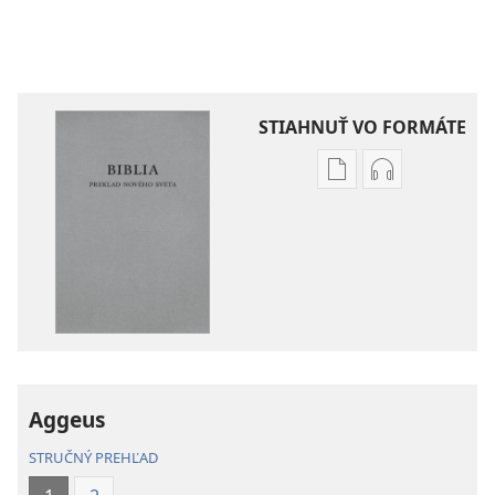
STIAHNUŤ VO FORMÁTE
Možnosti
Možnosti
sťahovania
sťahovania
elektronických
audionahráv
publikácií
Biblia
Biblia
–
–
Preklad
Preklad
nového
nového
sveta
sveta
(2019)
Aggeus
(2019)
STRUČNÝ PREHĽAD