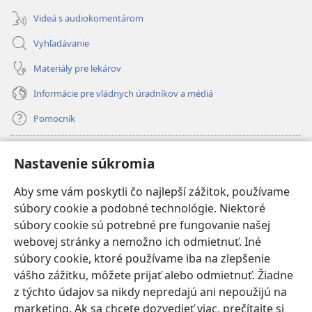
Videá s audiokomentárom
Vyhľadávanie
Materiály pre lekárov
Informácie pre vládnych úradníkov a médiá
Pomocník
Dary
(otvorí
Nastavenie súkromia
nové
okno)
Aby sme vám poskytli čo najlepší zážitok, používame
INTERNETOVÁ KNIŽNICA Strážnej veže
(otvorí
súbory cookie a podobné technológie. Niektoré
nové
®
JW Hub
súbory cookie sú potrebné pre fungovanie našej
okno)
(otvorí
webovej stránky a nemožno ich odmietnuť. Iné
nové
®
JW Library
okno)
súbory cookie, ktoré používame iba na zlepšenie
vášho zážitku, môžete prijať alebo odmietnuť. Žiadne
Watchtower Library
z týchto údajov sa nikdy nepredajú ani nepoužijú na
marketing. Ak sa chcete dozvedieť viac, prečítajte si