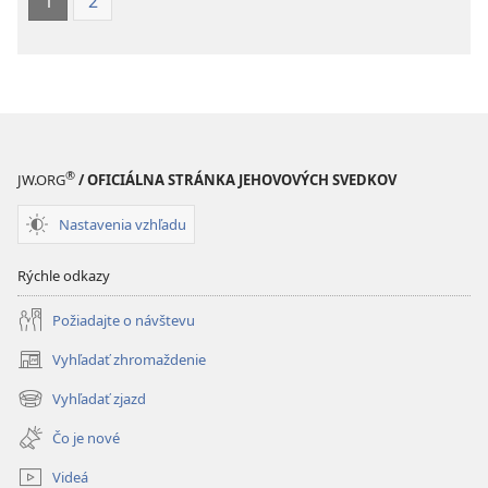
1
2
®
JW.ORG
/ OFICIÁLNA STRÁNKA JEHOVOVÝCH SVEDKOV
Nastavenia vzhľadu
Rýchle odkazy
Požiadajte o návštevu
Vyhľadať zhromaždenie
(otvorí
nové
Vyhľadať zjazd
(otvorí
okno)
nové
Čo je nové
okno)
Videá