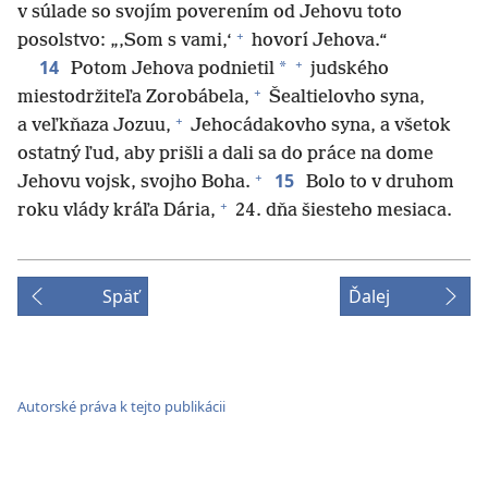
v súlade so svojím poverením od Jehovu toto
+
posolstvo: „‚Som s vami,‘
hovorí Jehova.“
+
14
*
Potom Jehova podnietil
judského
+
miestodržiteľa Zorobábela,
Šealtielovho syna,
+
a veľkňaza Jozuu,
Jehocádakovho syna, a všetok
ostatný ľud, aby prišli a dali sa do práce na dome
+
15
Jehovu vojsk, svojho Boha.
Bolo to v druhom
+
roku vlády kráľa Dária,
24. dňa šiesteho mesiaca.
Späť
Ďalej
Autorské práva k tejto publikácii