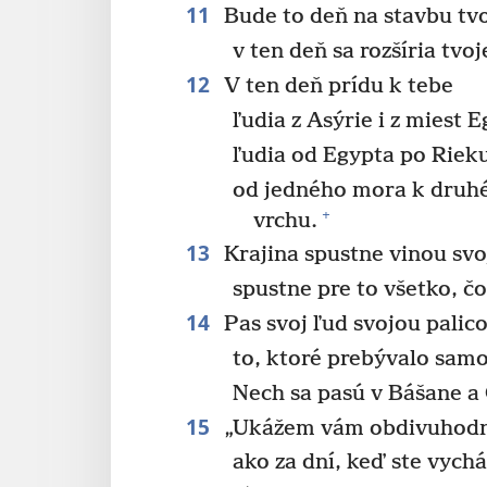
11
Bude to deň na stavbu tvo
v ten deň sa rozšíria tvoj
12
V ten deň prídu k tebe
ľudia z Asýrie i z miest 
ľudia od Egypta po Riek
od jedného mora k druh
+
vrchu.
13
Krajina spustne vinou svo
spustne pre to všetko, čo
14
Pas svoj ľud svojou palico
to, ktoré prebývalo samo
Nech sa pasú v Bášane a
15
„Ukážem vám obdivuhodn
ako za dní, keď ste vychá