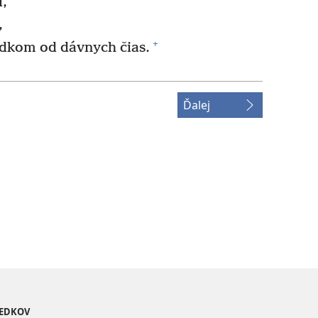
,
,
+
edkom od dávnych čias.
Ďalej
VEDKOV