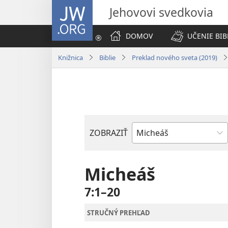
JW.ORG
Jehovovi svedkovia
DOMOV
UČENIE BIB
Knižnica
Biblie
Preklad nového sveta (2019)
ZOBRAZIŤ
Biblická
kniha
Micheáš
7:1–20
STRUČNÝ PREHĽAD