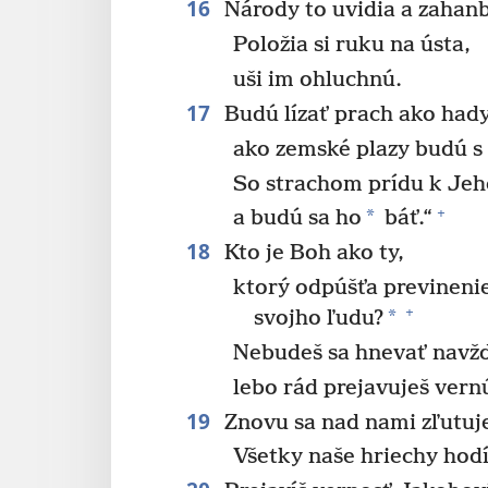
16
Národy to uvidia a zahanbi
Položia si ruku na ústa,
uši im ohluchnú.
17
Budú lízať prach ako hady
ako zemské plazy budú s 
So strachom prídu k Je
+
*
a budú sa ho
báť.“
18
Kto je Boh ako ty,
ktorý odpúšťa previnenie
+
*
svojho ľudu?
Nebudeš sa hnevať navžd
lebo rád prejavuješ vern
19
Znovu sa nad nami zľutuje
Všetky naše hriechy hodí