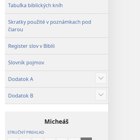
Tabuľka biblických kníh
Skratky použité v poznámkach pod
čiarou
Register slov v Biblii
Slovník pojmov
Dodatok A
Zobraziť
viac
Dodatok B
Zobraziť
viac
Micheáš
STRUČNÝ PREHĽAD