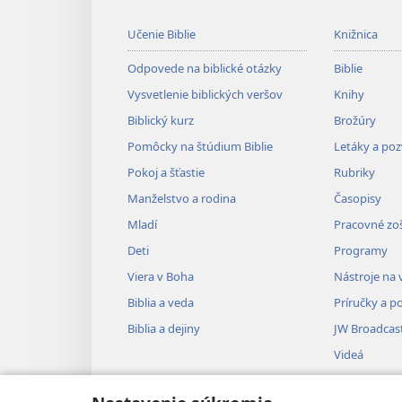
Učenie Biblie
Knižnica
Odpovede na biblické otázky
Biblie
Vysvetlenie biblických veršov
Knihy
Biblický kurz
Brožúry
Pomôcky na štúdium Biblie
Letáky a po
Pokoj a šťastie
Rubriky
Manželstvo a rodina
Časopisy
Mladí
Pracovné zoš
Deti
Programy
Viera v Boha
Nástroje na 
Biblia a veda
Príručky a p
Biblia a dejiny
JW Broadcas
Videá
Hudba