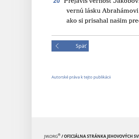
20
Prejavíš vernosť Jakobovi
vernú lásku Abrahámovi
ako si prisahal našim pr
Späť
Autorské práva k tejto publikácii
®
JW.ORG
/ OFICIÁLNA STRÁNKA JEHOVOVÝCH S