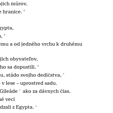
jich múrov,
*
e hranice.
Egypta,
*
u,
ému a od jedného vrchu k druhému
jich obyvateľov,
*
ho sa dopustili.
+
u, stádo svojho dedičstva,
 v lese – uprostred sadu.
+
 Gileáde
ako za dávnych čias.
é veci
+
dzali z Egypta.