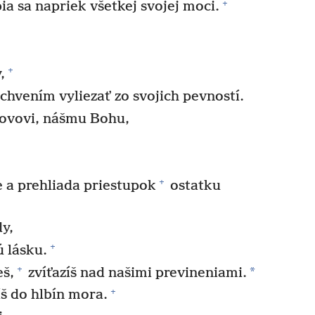
+
a sa napriek všetkej svojej moci.
+
,
chvením vyliezať zo svojich pevností.
hovovi, nášmu Bohu,
+
 a prehliada priestupok
ostatku
y,
+
ú lásku.
+
*
š,
zvíťazíš nad našimi previneniami.
+
š do hlbín mora.