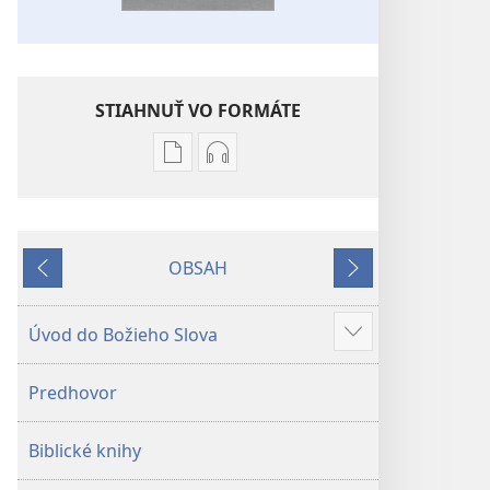
STIAHNUŤ VO FORMÁTE
Možnosti
Možnosti
sťahovania
sťahovania
elektronických
audionahrávok
publikácií
Biblia
OBSAH
Biblia
–
Späť
Ďalej
–
Preklad
Preklad
nového
Úvod do Božieho Slova
Zobraziť
nového
sveta
viac
sveta
(2019)
Predhovor
(2019)
Biblické knihy