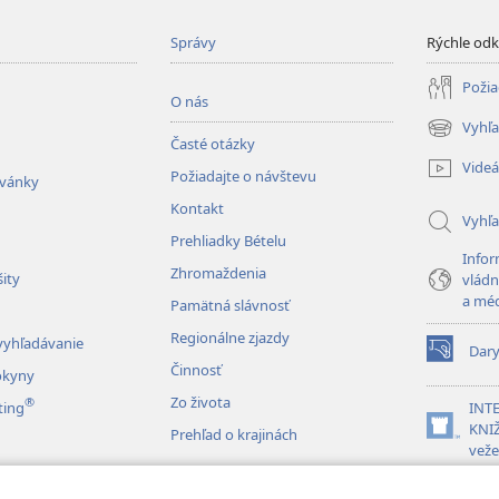
Správy
Rýchle od
Požia
O nás
Vyhľa
(otvorí
Časté otázky
nové
Videá
Požiadajte o návštevu
okno)
zvánky
Kontakt
Vyhľ
Prehliadky Bételu
Infor
Zhromaždenia
ity
vládn
a mé
Pamätná slávnosť
Regionálne zjazdy
vyhľadávanie
Dar
(otvorí
Činnosť
okyny
nové
Zo života
®
okno)
ting
INT
KNIŽ
Prehľad o krajinách
(otvorí
veže
nové
okno)
JW L