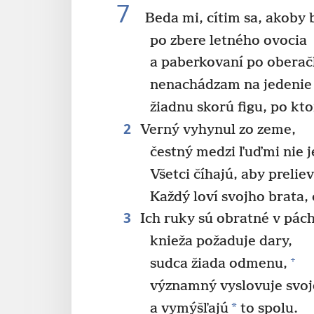
7
Beda mi, cítim sa, akoby 
po zbere letného ovocia
a paberkovaní po oberač
nenachádzam na jedenie 
žiadnu skorú figu, po kto
2
Verný vyhynul zo zeme,
čestný medzi ľuďmi nie j
Všetci číhajú, aby preliev
Každý loví svojho brata, 
3
Ich ruky sú obratné v pách
knieža požaduje dary,
+
sudca žiada odmenu,
významný vyslovuje svoj
*
a vymýšľajú
to spolu.