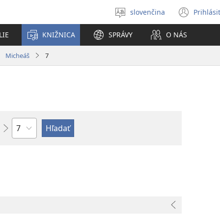
slovenčina
Prihlási
Výber
(otvo
jazyka
nové
LIE
KNIŽNICA
SPRÁVY
O NÁS
okno
Micheáš
7
Kapitola