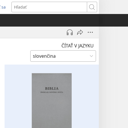
ť sa
rí
Hľadať
)
ČÍTAŤ V JAZYKU