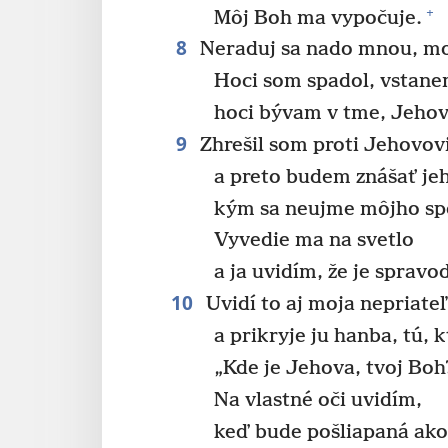
+
Môj Boh ma vypočuje.
8
Neraduj sa nado mnou, mo
Hoci som spadol, vstane
hoci bývam v tme, Jehov
9
Zhrešil som proti Jehovovi
a preto budem znášať je
kým sa neujme môjho spor
Vyvedie ma na svetlo
a ja uvidím, že je spravod
10
Uvidí to aj moja nepriate
a prikryje ju hanba, tú, 
„Kde je Jehova, tvoj Boh
Na vlastné oči uvidím,
keď bude pošliapaná ako 