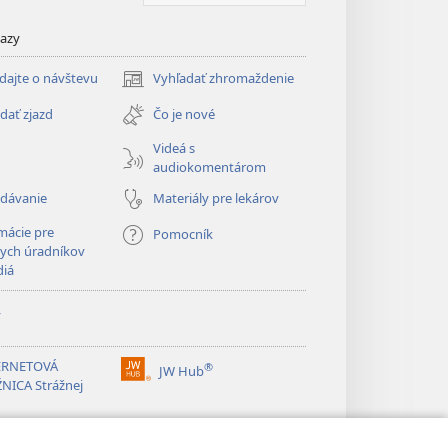
kazy
dajte o návštevu
Vyhľadať zhromaždenie
(otvorí
nové
dať zjazd
Čo je nové
okno)
Videá s
audiokomentárom
adávanie
Materiály pre lekárov
mácie pre
Pomocník
ych úradníkov
diá
y
ERNETOVÁ
®
JW Hub
(otvorí
NICA Strážnej
nové
okno)
®
ibrary
Watchtower Library