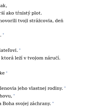
iak,
rší ako tŕnistý plot.
ovorili tvoji strážcovia, deň
+
.
+
ateľovi.
, ktorá leží v tvojom náručí.
+
tke
+
lenovia jeho vlastnej rodiny.
+
hovu,
+
 Boha svojej záchrany.