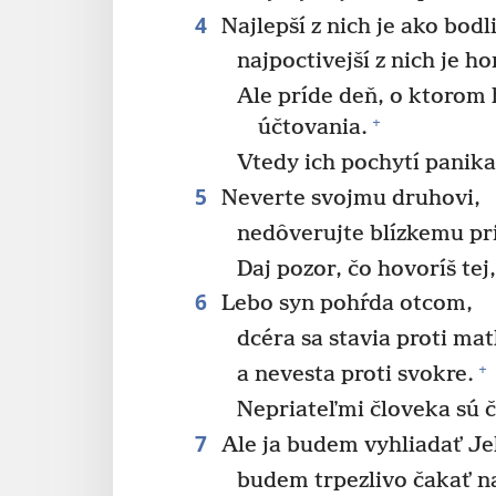
4
Najlepší z nich je ako bodl
najpoctivejší z nich je ho
Ale príde deň, o ktorom h
+
účtovania.
Vtedy ich pochytí panika
5
Neverte svojmu druhovi,
nedôverujte blízkemu pri
Daj pozor, čo hovoríš tej
6
Lebo syn pohŕda otcom,
dcéra sa stavia proti ma
+
a nevesta proti svokre.
Nepriateľmi človeka sú č
7
Ale ja budem vyhliadať Je
budem trpezlivo čakať na