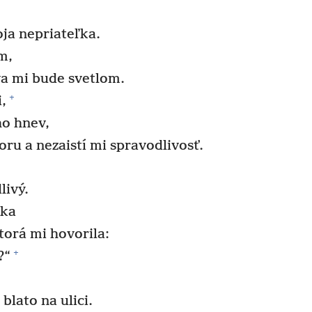
ja nepriateľka.
m,
a mi bude svetlom.
+
,
ho hnev,
u a nezaistí mi spravodlivosť.
livý.
ľka
ktorá mi hovorila:
+
?“
blato na ulici.