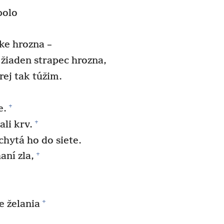
bolo
ke hrozna –
žiaden strapec hrozna,
rej tak túžim.
+
e.
+
ali krv.
chytá ho do siete.
+
aní zla,
+
e želania