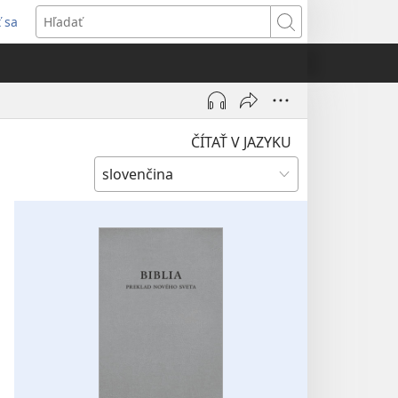
ť sa
rí
Hľadať
)
ČÍTAŤ V JAZYKU