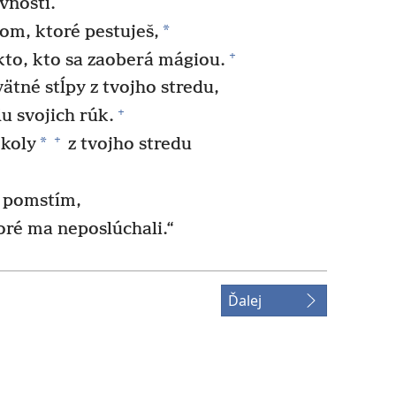
vnosti.
*
om, ktoré pestuješ,
+
ikto, kto sa zaoberá mágiou.
ätné stĺpy z tvojho stredu,
+
u svojich rúk.
+
*
koly
z tvojho stredu
 pomstím,
ré ma neposlúchali.“
Ďalej