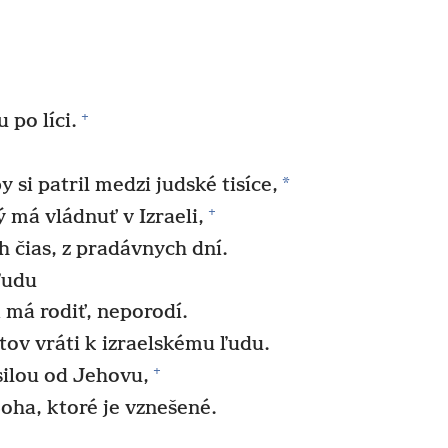
+
 po líci.
*
by si patril medzi judské tisíce,
+
ý má vládnuť v Izraeli,
 čias, z pradávnych dní.
ľudu
á má rodiť, neporodí.
tov vráti k izraelskému ľudu.
+
silou od Jehovu,
oha, ktoré je vznešené.