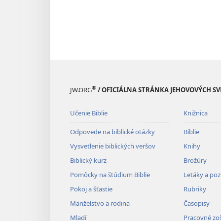
®
JW.ORG
/ OFICIÁLNA STRÁNKA JEHOVOVÝCH S
Učenie Biblie
Knižnica
Odpovede na biblické otázky
Biblie
Vysvetlenie biblických veršov
Knihy
Biblický kurz
Brožúry
Pomôcky na štúdium Biblie
Letáky a po
Pokoj a šťastie
Rubriky
Manželstvo a rodina
Časopisy
Mladí
Pracovné zoš