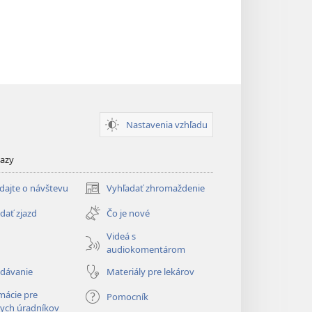
Nastavenia vzhľadu
kazy
dajte o návštevu
Vyhľadať zhromaždenie
(otvorí
nové
dať zjazd
Čo je nové
okno)
Videá s
audiokomentárom
adávanie
Materiály pre lekárov
mácie pre
Pomocník
ych úradníkov