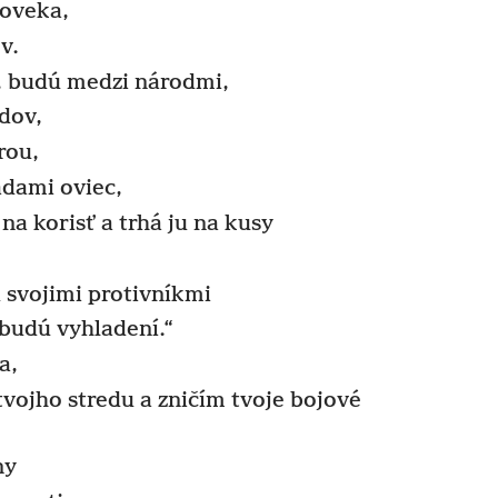
loveka,
v.
a, budú medzi národmi,
dov,
rou,
dami oviec,
na korisť a trhá ju na kusy
 svojimi protivníkmi
a budú vyhladení.“
a,
tvojho stredu a zničím tvoje bojové
ny