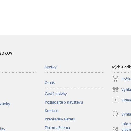
VEDKOV
Správy
Rýchle od
Požia
O nás
Vyhľa
(otvorí
Časté otázky
nové
Videá
Požiadajte o návštevu
okno)
zvánky
Kontakt
Vyhľ
Prehliadky Bételu
Infor
Zhromaždenia
ity
vládn