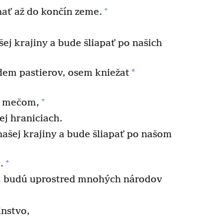
+
hať až do končín zeme.
ej krajiny a bude šliapať po našich
*
em pastierov, osem kniežat
+
u mečom,
ej hraniciach.
ašej krajiny a bude šliapať po našom
+
.
a, budú uprostred mnohých národov
instvo,