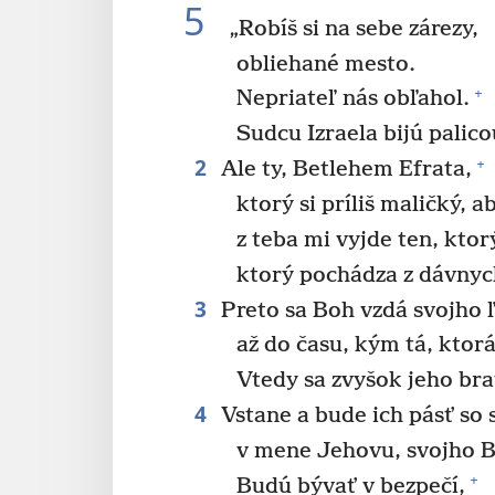
5
„Robíš si na sebe zárezy,
obliehané mesto.
+
Nepriateľ nás obľahol.
Sudcu Izraela bijú palicou
2
+
Ale ty, Betlehem Efrata,
ktorý si príliš maličký, a
z teba mi vyjde ten, ktor
ktorý pochádza z dávnych
3
Preto sa Boh vzdá svojho 
až do času, kým tá, ktor
Vtedy sa zvyšok jeho bra
4
Vstane a bude ich pásť so 
v mene Jehovu, svojho B
+
Budú bývať v bezpečí,