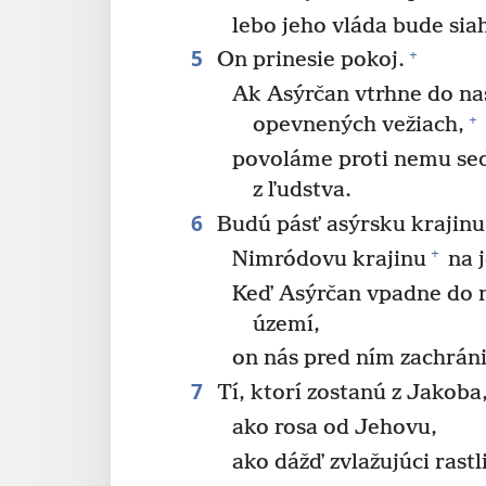
lebo jeho vláda bude sia
5
+
On prinesie pokoj.
Ak Asýrčan vtrhne do naš
+
opevnených vežiach,
povoláme proti nemu sed
z ľudstva.
6
Budú pásť asýrsku krajin
+
Nimródovu krajinu
na j
Keď Asýrčan vpadne do n
území,
on nás pred ním zachráni
7
Tí, ktorí zostanú z Jakob
ako rosa od Jehovu,
ako dážď zvlažujúci rastl