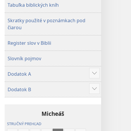
Tabuľka biblických kníh
Skratky použité v poznámkach pod
čiarou
Register slov v Biblii
Slovník pojmov
Dodatok A
Zobraziť
viac
Dodatok B
Zobraziť
viac
Micheáš
STRUČNÝ PREHĽAD