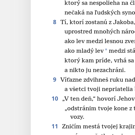
ktorý sa nespolieha na č
nečaká na ľudských syno
8
Tí, ktorí zostanú z Jakob
uprostred mnohých náro
ako lev medzi lesnou zve
*
ako mladý lev
medzi stá
ktorý kam príde, vrhá sa 
a nikto ju nezachráni.
9
Víťazne zdvihneš ruku nad
a všetci tvoji nepriateli
10
„V ten deň,“ hovorí Jehov
„odstránim tvoje kone z 
vozy.
11
Zničím mestá tvojej kraji