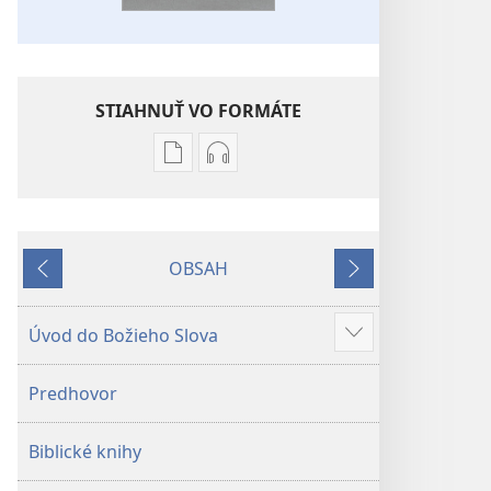
STIAHNUŤ VO FORMÁTE
Možnosti
Možnosti
sťahovania
sťahovania
elektronických
audionahrávok
publikácií
Biblia
OBSAH
Biblia
–
Späť
Ďalej
–
Preklad
Preklad
nového
Úvod do Božieho Slova
Zobraziť
nového
sveta
viac
sveta
(2019)
Predhovor
(2019)
Biblické knihy