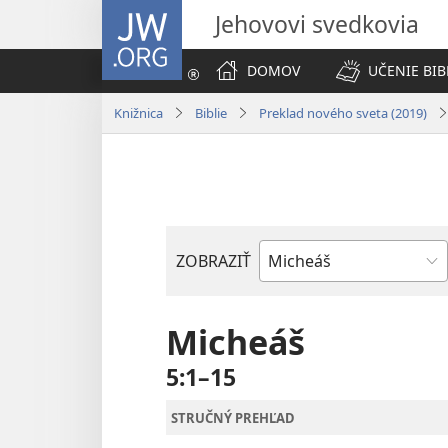
JW.ORG
Jehovovi svedkovia
DOMOV
UČENIE BIB
Knižnica
Biblie
Preklad nového sveta (2019)
ZOBRAZIŤ
Biblická
kniha
Micheáš
5:1–15
STRUČNÝ PREHĽAD