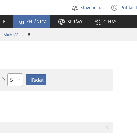
slovenčina
Prihlási
Výber
(otvo
jazyka
nové
LIE
KNIŽNICA
SPRÁVY
O NÁS
okno
Micheáš
5
Kapitola