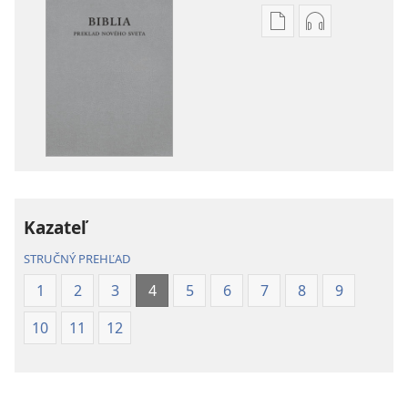
Možnosti
Možnosti
sťahovania
sťahovania
elektronických
audionahráv
publikácií
Biblia
Biblia
–
–
Preklad
Preklad
nového
nového
sveta
sveta
(2019)
Kazateľ
(2019)
STRUČNÝ PREHĽAD
1
2
3
4
5
6
7
8
9
10
11
12