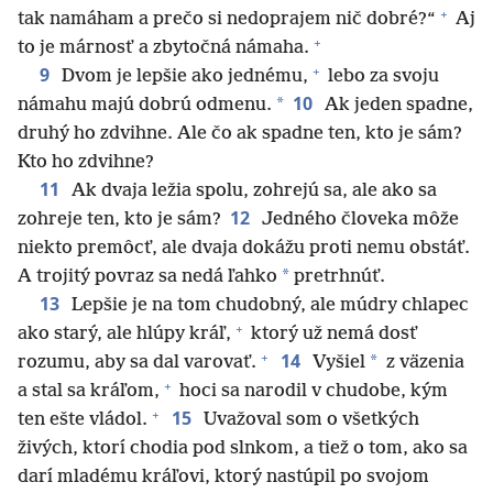
+
tak namáham a prečo si nedoprajem nič dobré?“
Aj
+
to je márnosť a zbytočná námaha.
+
9
Dvom je lepšie ako jednému,
lebo za svoju
10
*
námahu majú dobrú odmenu.
Ak jeden spadne,
druhý ho zdvihne. Ale čo ak spadne ten, kto je sám?
Kto ho zdvihne?
11
Ak dvaja ležia spolu, zohrejú sa, ale ako sa
12
zohreje ten, kto je sám?
Jedného človeka môže
niekto premôcť, ale dvaja dokážu proti nemu obstáť.
*
A trojitý povraz sa nedá ľahko
pretrhnúť.
13
Lepšie je na tom chudobný, ale múdry chlapec
+
ako starý, ale hlúpy kráľ,
ktorý už nemá dosť
+
14
*
rozumu, aby sa dal varovať.
Vyšiel
z väzenia
+
a stal sa kráľom,
hoci sa narodil v chudobe, kým
+
15
ten ešte vládol.
Uvažoval som o všetkých
živých, ktorí chodia pod slnkom, a tiež o tom, ako sa
darí mladému kráľovi, ktorý nastúpil po svojom