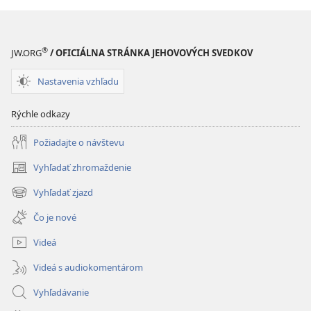
®
JW.ORG
/ OFICIÁLNA STRÁNKA JEHOVOVÝCH SVEDKOV
Nastavenia vzhľadu
Rýchle odkazy
Požiadajte o návštevu
Vyhľadať zhromaždenie
(otvorí
nové
Vyhľadať zjazd
(otvorí
okno)
nové
Čo je nové
okno)
Videá
Videá s audiokomentárom
Vyhľadávanie