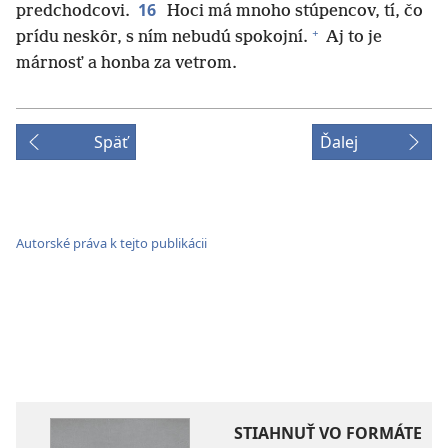
16
predchodcovi.
Hoci má mnoho stúpencov, tí, čo
+
prídu neskôr, s ním nebudú spokojní.
Aj to je
márnosť a honba za vetrom.
Späť
Ďalej
Autorské práva k tejto publikácii
STIAHNUŤ VO FORMÁTE