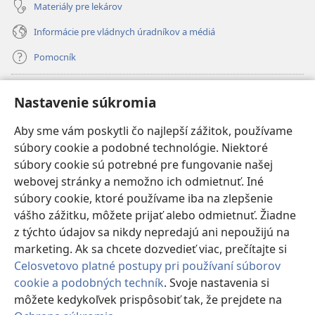
Materiály pre lekárov
Informácie pre vládnych úradníkov a médiá
Pomocník
Dary
(otvorí
Nastavenie súkromia
nové
okno)
Aby sme vám poskytli čo najlepší zážitok, používame
INTERNETOVÁ KNIŽNICA Strážnej veže
(otvorí
súbory cookie a podobné technológie. Niektoré
nové
®
JW Hub
súbory cookie sú potrebné pre fungovanie našej
okno)
(otvorí
webovej stránky a nemožno ich odmietnuť. Iné
nové
®
JW Library
okno)
súbory cookie, ktoré používame iba na zlepšenie
vášho zážitku, môžete prijať alebo odmietnuť. Žiadne
Watchtower Library
z týchto údajov sa nikdy nepredajú ani nepoužijú na
marketing. Ak sa chcete dozvedieť viac, prečítajte si
Celosvetovo platné postupy pri používaní súborov
cookie a podobných techník
. Svoje nastavenia si
môžete kedykoľvek prispôsobiť tak, že prejdete na
Copyright
© 2026 Watch Tower Bible and Tract Society of Pennsylvania.
PODMIENKY POUŽÍVANIA
|
OCHRANA SÚKROMIA
|
NASTAVENIE