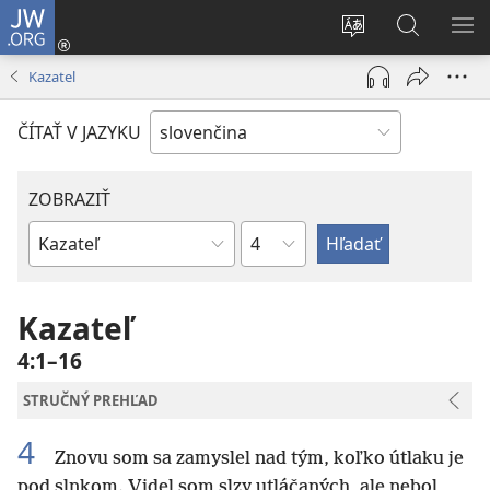
JW.ORG
Prihlásiť
sa
Zmeniť
Vyhľadáva
ZO
(otvorí
jazyk
na
PO
Kazateľ
nové
stránky
JW.ORG
okno)
ČÍTAŤ V JAZYKU
ZOBRAZIŤ
Kapitola
Biblická
kniha
Kazateľ
4:1–16
STRUČNÝ PREHĽAD
4
Znovu som sa zamyslel nad tým, koľko útlaku je
pod slnkom. Videl som slzy utláčaných, ale nebol