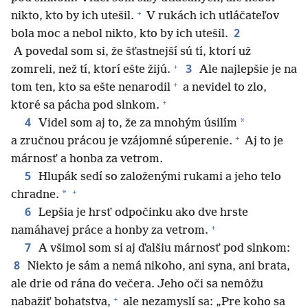
+
nikto, kto by ich utešil.
V rukách ich utláčateľov
2
bola moc a nebol nikto, kto by ich utešil.
A povedal som si, že šťastnejší sú tí, ktorí už
+
3
zomreli, než tí, ktorí ešte žijú.
Ale najlepšie je na
+
tom ten, kto sa ešte nenarodil
a nevidel to zlo,
+
ktoré sa pácha pod slnkom.
4
*
Videl som aj to, že za mnohým úsilím
+
a zručnou prácou je vzájomné súperenie.
Aj to je
márnosť a honba za vetrom.
5
Hlupák sedí so založenými rukami a jeho telo
+
*
chradne.
6
Lepšia je hrsť odpočinku ako dve hrste
+
namáhavej práce a honby za vetrom.
7
A všimol som si aj ďalšiu márnosť pod slnkom:
8
Niekto je sám a nemá nikoho, ani syna, ani brata,
ale drie od rána do večera. Jeho oči sa nemôžu
+
nabažiť bohatstva,
ale nezamyslí sa: „Pre koho sa