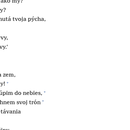
ý ako my?
y?
nutá tvoja pýcha,
rvy,
vy.‘
a zem,
+
dy!
+
túpim do nebies,
+
ihnem svoj trón
etávania