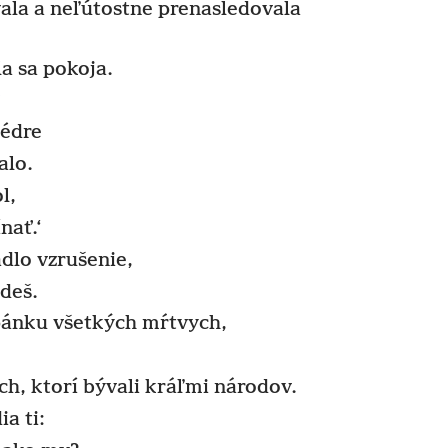
la a neľútostne prenasledovala
a sa pokoja.
+
cédre
alo.
l,
nať.‘
dlo vzrušenie,
ídeš.
spánku všetkých mŕtvych,
.
ch, ktorí bývali kráľmi národov.
a ti: