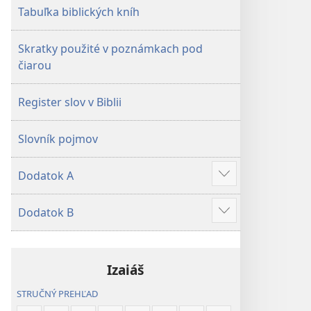
Tabuľka biblických kníh
Skratky použité v poznámkach pod
čiarou
Register slov v Biblii
Slovník pojmov
Dodatok A
Zobraziť
viac
Dodatok B
Zobraziť
viac
Izaiáš
STRUČNÝ PREHĽAD