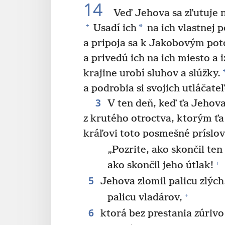
14
Veď Jehova sa zľutuje
+
*
Usadí ich
na ich vlastnej 
a pripoja sa k Jakobovým po
a privedú ich na ich miesto a 
krajine urobí sluhov a slúžky.
a podrobia si svojich utláčateľ
3
V ten deň, keď ťa Jehova 
z krutého otroctva, ktorým ťa 
kráľovi toto posmešné príslov
„Pozrite, ako skončil ten 
+
ako skončil jeho útlak!
5
Jehova zlomil palicu zlých
+
palicu vladárov,
6
ktorá bez prestania zúrivo