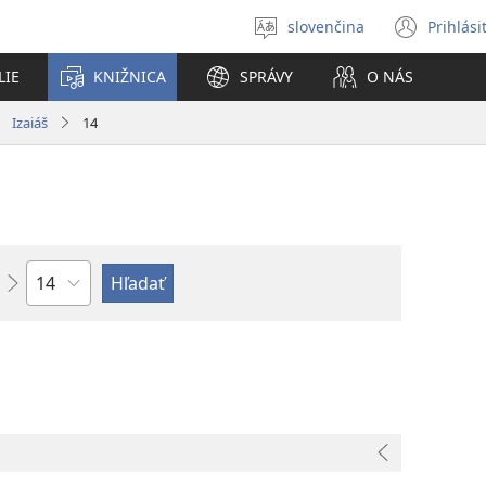
slovenčina
Prihlási
Výber
(otvo
jazyka
nové
LIE
KNIŽNICA
SPRÁVY
O NÁS
okno
Izaiáš
14
Kapitola