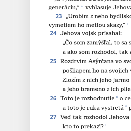
+
generáciu,“
vyhlasuje Jehov
23
„Urobím z neho bydlisko
+
vymetiem ho metlou skazy,“
24
Jehova vojsk prisahal:
„Čo som zamýšľal, to sa 
a ako som rozhodol, tak 
25
Rozdrvím Asýrčana vo svoj
pošliapem ho na svojich 
Zložím z nich jeho jarmo
a jeho bremeno z ich plie
26
*
Toto je rozhodnutie
o ce
*
a toto je ruka vystretá
p
27
Veď tak rozhodol Jehova 
+
kto to prekazí?