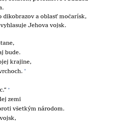
a.
 dikobrazov a oblasť močarísk,
vyhlasuje Jehova vojsk.
stane,
aj bude.
ej krajine,
+
vrchoch.
+
c.“
lej zemi
roti všetkým národom.
vojsk,