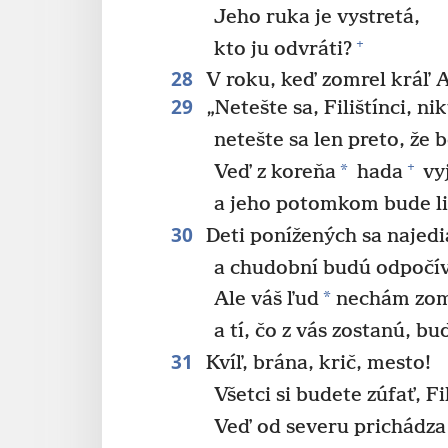
Jeho ruka je vystretá,
+
kto ju odvráti?
28
V roku, keď zomrel kráľ 
29
„Netešte sa, Filištínci, nik
netešte sa len preto, že 
+
*
Veď z koreňa
hada
vy
a jeho potomkom bude li
30
Deti ponížených sa najedia
a chudobní budú odpočív
*
Ale váš ľud
nechám zom
a tí, čo z vás zostanú, bu
31
Kvíľ, brána, krič, mesto!
Všetci si budete zúfať, Fil
Veď od severu prichádz