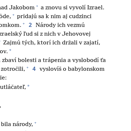
+
 nad Jakobom
a znovu si vyvolí Izrael.
+
pôde,
pridajú sa k nim aj cudzinci
2
+
tomkom.
Národy ich vezmú
izraelský ľud si z nich v Jehovovej
+
Zajmú tých, ktorí ich držali v zajatí,
*
ov.
zbaví bolesti a trápenia a vyslobodí ťa
4
+
zotročili,
vyslovíš o babylonskom
ie:
*
utláčateľ,
,
+
 bila národy,