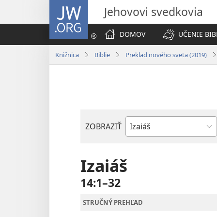
JW.ORG
Jehovovi svedkovia
DOMOV
UČENIE BIB
Knižnica
Biblie
Preklad nového sveta (2019)
ZOBRAZIŤ
Biblická
kniha
Izaiáš
14:1–32
STRUČNÝ PREHĽAD