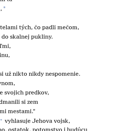
*
,
 telami tých, čo padli mečom,
 do skalnej pukliny.
ľmi,
inu,
si už nikto nikdy nespomenie.
synom,
e svojich predkov,
dmanili si zem
imi mestami.“
+
vyhlasuje Jehova vojsk,
o, ostatok, potomstvo i budúcu