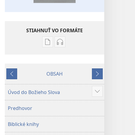
STIAHNUŤ VO FORMÁTE
Možnosti
Možnosti
sťahovania
sťahovania
elektronických
audionahrávok
publikácií
Biblia
OBSAH
Biblia
–
Späť
Ďalej
–
Preklad
Preklad
nového
Úvod do Božieho Slova
Zobraziť
nového
sveta
viac
sveta
(2019)
Predhovor
(2019)
Biblické knihy