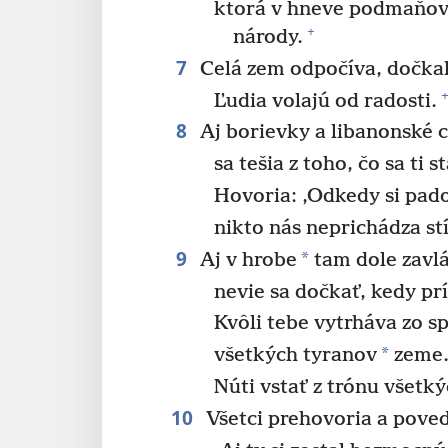
ktorá v hneve podmaňova
+
národy.
7
Celá zem odpočíva, dočkal
Ľudia volajú od radosti.
8
Aj borievky a libanonské 
sa tešia z toho, čo sa ti st
Hovoria: ‚Odkedy si pado
nikto nás neprichádza stí
9
*
Aj v hrobe
tam dole zavlá
nevie sa dočkať, kedy pr
Kvôli tebe vytrháva zo 
*
všetkých tyranov
zeme
Núti vstať z trónu všetký
10
Všetci prehovoria a povedi