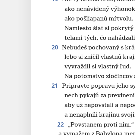
ako nenávidený výhonok
ako pošliapanú mŕtvolu.
Namiesto šiat si pokrytý
telami tých, čo nahádzali
20
Nebudeš pochovaný s krá
lebo si zničil vlastnú kraj
vyvraždil si vlastný ľud.
Na potomstvo zločincov 
21
Pripravte popravu jeho 
nech pykajú za previneni
aby už nepovstali a nepo
a nenaplnili krajinu svoj
22
„Povstanem proti nim,“
„a vymažem z Babylona men