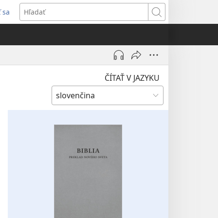
ť sa
rí
Hľadať
)
ČÍTAŤ V JAZYKU