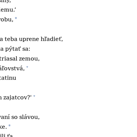
iny,
iemu.‘
*
robu,
na teba uprene hľadieť,
a pýtať sa:
triasal zemou,
+
áľovstvá,
tatinu
+
h zajatcov?‘
aní so slávou,
*
ke.
li ťa