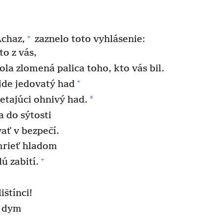
+
Achaz,
zaznelo toto vyhlásenie:
to z vás,
bola zlomená palica toho, kto vás bil.
+
jde jedovatý had
*
etajúci ohnivý had.
 do sýtosti
ať v bezpečí.
rieť hladom
+
dú zabití.
ištínci!
a dym