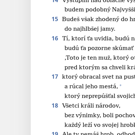
Vystúpim nad oblačné výš
budem podobný Najvyšš
15
Budeš však zhodený do h
do najhlbšej jamy.
16
Tí, ktorí ťa uvidia, budú 
budú ťa pozorne skúmať 
‚Toto je ten muž, ktorý o
pred ktorým sa chveli kr
17
ktorý obracal svet na pus
+
a rúcal jeho mestá,
ktorý neprepúšťal svojic
18
Všetci králi národov,
bez výnimky, boli pochov
každý leží vo svojej hrob
19
Ale ty nemáš hrob, odhodi