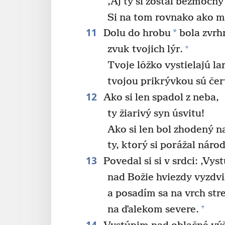
‚Aj ty si zostal bezmocn
Si na tom rovnako ako m
11
*
Dolu do hrobu
bola zvrh
+
zvuk tvojich lýr.
Tvoje lôžko vystielajú la
tvojou prikrývkou sú čer
12
Ako si len spadol z neba,
ty žiarivý syn úsvitu!
Ako si len bol zhodený n
ty, ktorý si porážal náro
13
Povedal si si v srdci: ‚Vys
nad Božie hviezdy vyzdv
a posadím sa na vrch str
+
na ďalekom severe.
14