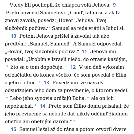
9
Vtedy Éli pochopil, že chlapca volá Jehova.
Preto povedal Samuelovi: „Choď, ľahni si, a ak ťa
znovu zavolá, povedz: ‚Hovor, Jehova. Tvoj
služobník počúva.‘“ Samuel sa teda vrátil a ľahol si.
10
Potom Jehova prišiel a zavolal tak ako
predtým: „Samuel, Samuel!“ A Samuel odpovedal:
11
„Hovor, tvoj služobník počúva.“
Jehova mu
povedal: „Urobím v Izraeli niečo, čo otrasie každým,
+
12
*
kto sa o tom dopočuje.
V ten deň vykonám
od začiatku do konca všetko, čo som povedal o Élim
+
13
a jeho rodine.
Povedz mu, že navždy
odsudzujem jeho dom za previnenie, o ktorom vedel.
+
+
Lebo jeho synovia urážajú Boha,
ale on ich
+
14
nepokarhal.
Preto som Éliho domu prisahal, že
jeho previnenie sa nebude dať nikdy odčiniť žiadnou
+
obeťou ani obetným darom.“
15
Samuel ležal až do rána a potom otvoril dvere