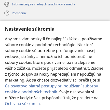
Informácie pre vládnych úradníkov a médiá
Pomocník
Dary
(otvorí
Nastavenie súkromia
nové
okno)
Aby sme vám poskytli čo najlepší zážitok, používame
INTERNETOVÁ KNIŽNICA Strážnej veže
(otvorí
súbory cookie a podobné technológie. Niektoré
nové
®
JW Hub
súbory cookie sú potrebné pre fungovanie našej
okno)
(otvorí
webovej stránky a nemožno ich odmietnuť. Iné
nové
®
JW Library
okno)
súbory cookie, ktoré používame iba na zlepšenie
vášho zážitku, môžete prijať alebo odmietnuť. Žiadne
Watchtower Library
z týchto údajov sa nikdy nepredajú ani nepoužijú na
marketing. Ak sa chcete dozvedieť viac, prečítajte si
Celosvetovo platné postupy pri používaní súborov
cookie a podobných techník
. Svoje nastavenia si
môžete kedykoľvek prispôsobiť tak, že prejdete na
Copyright
© 2026 Watch Tower Bible and Tract Society of Pennsylvania.
PODMIENKY POUŽÍVANIA
|
OCHRANA SÚKROMIA
|
NASTAVENIE
Ochrana súkromia
.
Zo
SÚKROMIA