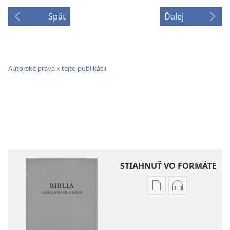
Späť
Ďalej
Autorské práva k tejto publikácii
STIAHNUŤ VO FORMÁTE
Možnosti
Možnosti
sťahovania
sťahovania
elektronických
audionahráv
publikácií
Biblia