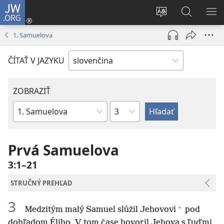
JW.ORG
Prihlásiť
sa
Zmeniť
Vyhľadáva
ZO
(otvorí
jazyk
na
PO
1. Samuelova
nové
stránky
JW.ORG
okno)
ČÍTAŤ V JAZYKU
ZOBRAZIŤ
Kapitola
Biblická
kniha
Prvá Samuelova
3:1–21
STRUČNÝ PREHĽAD
3
+
Medzitým malý Samuel slúžil Jehovovi
pod
dohľadom Éliho. V tom čase hovoril Jehova s ľuďmi