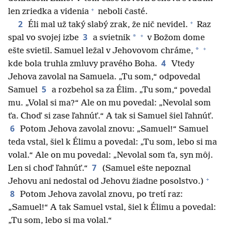
+
len zriedka a videnia
neboli časté.
+
2
Éli mal už taký slabý zrak, že nič nevidel.
Raz
+
3
*
spal vo svojej izbe
a svietnik
v Božom dome
+
*
ešte svietil. Samuel ležal v Jehovovom chráme,
4
kde bola truhla zmluvy pravého Boha.
Vtedy
Jehova zavolal na Samuela. „Tu som,“ odpovedal
5
Samuel
a rozbehol sa za Élim. „Tu som,“ povedal
mu. „Volal si ma?“ Ale on mu povedal: „Nevolal som
ťa. Choď si zase ľahnúť.“ A tak si Samuel šiel ľahnúť.
6
Potom Jehova zavolal znovu: „Samuel!“ Samuel
teda vstal, šiel k Élimu a povedal: „Tu som, lebo si ma
volal.“ Ale on mu povedal: „Nevolal som ťa, syn môj.
7
Len si choď ľahnúť.“
(Samuel ešte nepoznal
+
Jehovu ani nedostal od Jehovu žiadne posolstvo.)
8
Potom Jehova zavolal znovu, po tretí raz:
„Samuel!“ A tak Samuel vstal, šiel k Élimu a povedal:
„Tu som, lebo si ma volal.“