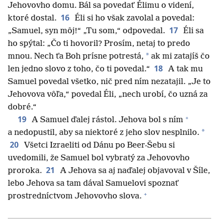
Jehovovho domu. Bál sa povedať Élimu o videní,
16
ktoré dostal.
Éli si ho však zavolal a povedal:
17
„Samuel, syn môj!“ „Tu som,“ odpovedal.
Éli sa
ho spýtal: „Čo ti hovoril? Prosím, netaj to predo
*
mnou. Nech ťa Boh prísne potrestá,
ak mi zatajíš čo
18
len jedno slovo z toho, čo ti povedal.“
A tak mu
Samuel povedal všetko, nič pred ním nezatajil. „Je to
Jehovova vôľa,“ povedal Éli, „nech urobí, čo uzná za
dobré.“
+
19
A Samuel ďalej rástol. Jehova bol s ním
*
a nedopustil, aby sa niektoré z jeho slov nesplnilo.
20
Všetci Izraeliti od Dánu po Beer-Šebu si
uvedomili, že Samuel bol vybratý za Jehovovho
21
proroka.
A Jehova sa aj naďalej objavoval v Šíle,
lebo Jehova sa tam dával Samuelovi spoznať
+
prostredníctvom Jehovovho slova.