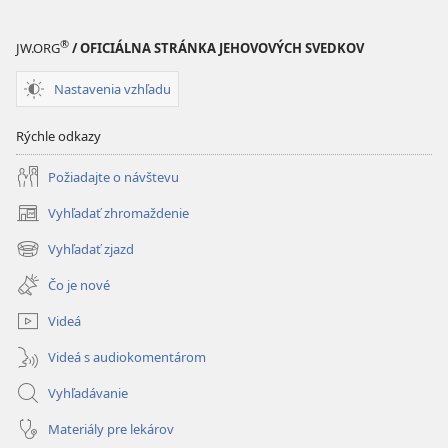
®
JW.ORG
/ OFICIÁLNA STRÁNKA JEHOVOVÝCH SVEDKOV
Nastavenia vzhľadu
Rýchle odkazy
Požiadajte o návštevu
Vyhľadať zhromaždenie
(otvorí
nové
Vyhľadať zjazd
(otvorí
okno)
nové
Čo je nové
okno)
Videá
Videá s audiokomentárom
Vyhľadávanie
Materiály pre lekárov